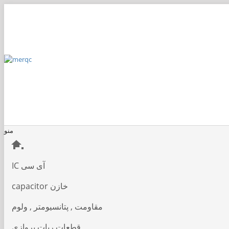
پرداخت
پیگیری سفارش
۰۳۱−۳۲۳۷۲۷۶۷
merqc.shop@gmail.com
منو
IC آی سی
capacitor خازن
مقاومت , پتانسیومتر , ولوم
قطعات ربات پروازی