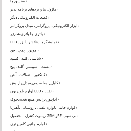
›
سنسورها
›
ماژول ها و بردهای برنامه پذیر
›
قطعات الکترونیکی دیگر
›
ابزار الکترونیکی , پروگرامر , مبدل پروگرامر
›
باتری,جا باتری,شارژر
›
LED , نمایشگرها , فلاشر , لیزر
›
موتور , پمپ , فن
›
شاسی , کلید , کیــپد
›
بست , اسپیسر , گلند , پیچ
›
کانکتور , اتصالات , آنتن
›
کابل,رابط سیمی,مبدل,وارنیش
›
لوازم تلویزیون LED و LCD
›
آداپتور,ترانس,منبع تغذیه,چوک
›
لوازم جانبی ,لوازم تلفنی , روشنایی ,آهنربا
›
ریموت کنترل , محصول GSM وRF , بی سیم
›
لوازم جانبی کامپیوتری