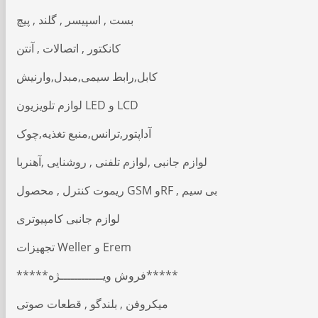
بست , اسپیسر , گلند , پیچ
کانکتور , اتصالات , آنتن
کابل,رابط سیمی,مبدل,وارنیش
لوازم تلویزیون LED و LCD
آداپتور,ترانس,منبع تغذیه,چوک
لوازم جانبی ,لوازم تلفنی , روشنایی ,آهنربا
ریموت کنترل , محصول GSM وRF , بی سیم
لوازم جانبی کامپیوتری
تجهیزات Weller و Erem
*****فروش ویــــــــــــژه*****
میکروفن , بلندگو , قطعات صوتی