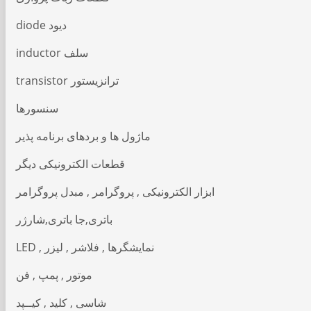
diode دیود
inductor سلف
transistor ترانزیستور
سنسورها
ماژول ها و بردهای برنامه پذیر
قطعات الکترونیکی دیگر
ابزار الکترونیکی , پروگرامر , مبدل پروگرامر
باتری,جا باتری,شارژر
LED , نمایشگرها , فلاشر , لیزر
موتور , پمپ , فن
شاسی , کلید , کیــپد