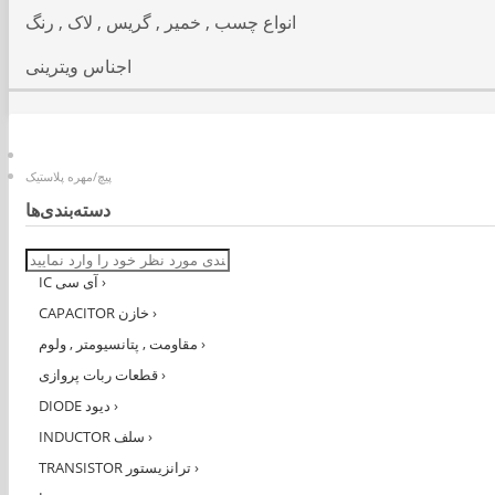
انواع چسب , خمیر , گریس , لاک , رنگ
اجناس ویترینی
پیچ/مهره پلاستیک
دسته‌بندی‌ها
›
IC آی سی
›
CAPACITOR خازن
›
مقاومت , پتانسیومتر , ولوم
›
قطعات ربات پروازی
›
DIODE دیود
›
INDUCTOR سلف
›
TRANSISTOR ترانزیستور