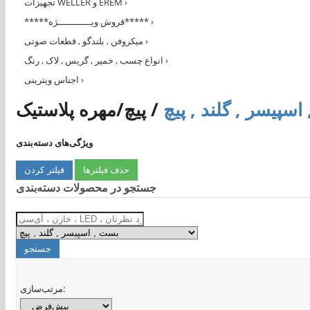
›
تجهیزات WELLER و EREM
›
*****فروش ویــــــــــــژه*****
›
میکروفن , بلندگو , قطعات صوتی
›
انواع چسب , خمیر , گریس , لاک , رنگ
›
اجناس ویترینی
سپیسر , گلند , پیچ
/
پیچ/مهره پلاستیک
ویژگی‌های دسته‌بندی
حذف فیلترها
جستجو در محصولات دسته‌بندی
مرتب‌سازی: