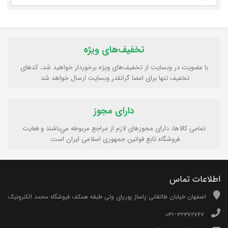
تخفیف‌های ویژه
با عضویت در وبسایت از تخفیف‌های ویژه برخوردار خواهید شد، کدهای
تخفیف تنها برای اعضا گرانقدر وبسایت ارسال خواهد شد.
دارای مجوز
تمامی كالاها، دارای مجوزهای لازم از مراجع مربوطه مي‌باشند و فعایت
فروشگاه تابع قوانين جمهوری اسلامی ايران است.
اطلاعات تماس
اصفهان خیابان طالقانی پاساژ پوریای ولی طبقه همکف فروشگاه محمد الکترونیک
۰۳۱−۳۲۳۷۲۷۶۷