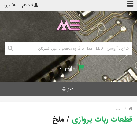
ثبت‌نام
ورود
۰ آیتم - ۰
منو
ملخ
قطعات ربات پروازی
/
ملخ