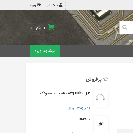
ثبت‌نام
ورود
۰ آیتم - ۰
پیشنهاد ویژه
پرفروش
کابل otg usb3 مناسب سامسونگ
۱,۳۵۶,۷۹۶ ریال
DMV32