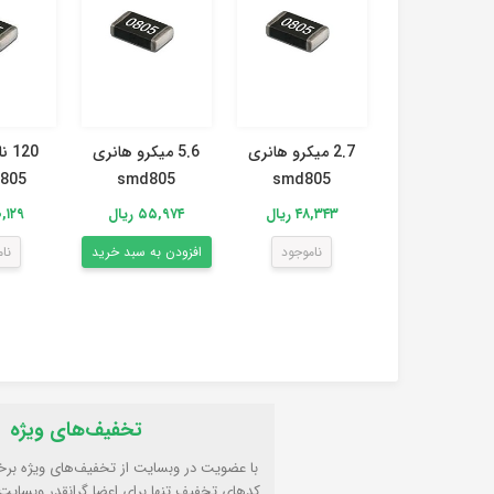
2.7 میکرو هانری
5.6 میکرو هانری
120
805
smd805
smd805
۴۸,۳۴۳ ریال
۵۵,۹۷۴ ریال
۱۰۰,۱۲۹ 
ناموجود
افزودن به سبد خرید
نا
تخفیف‌های ویژه
با عضویت در وبسایت از تخفیف‌های ویژه برخ
کدهای تخفیف تنها برای اعضا گرانقدر وبسایت