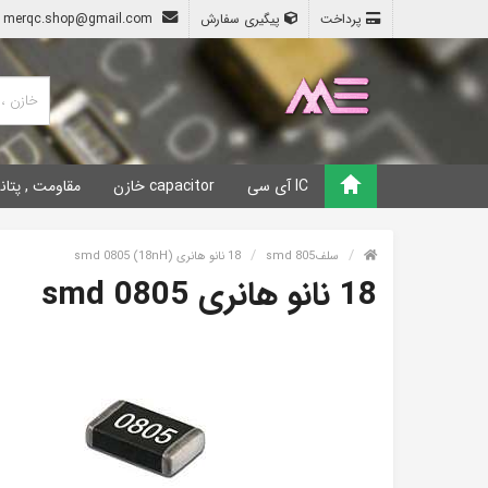
پرداخت
پیگیری سفارش
merqc.shop@gmail.com
IC آی سی
capacitor خازن
مقاومت , پتان
سلفsmd 805
18 نانو هانری smd 0805 (18nH)
18 نانو هانری smd 0805