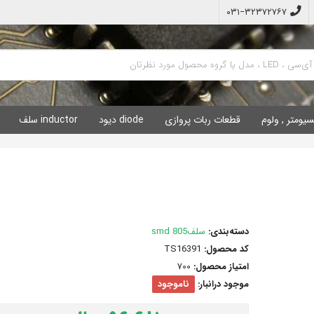
۰۳۱−۳۲۳۷۲۷۶۷
سیومتر , ولوم
قطعات ربات پروازی
diode دیود
inductor سلف
دسته‌بندی:
سلفsmd 805
کد محصول:
TS16391
امتیاز محصول:
700
موجود درانبار:
ناموجود