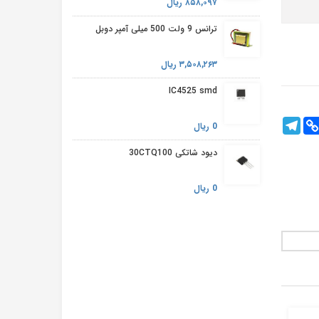
۸۵۸,۰۹۷ ریال
ترانس 9 ولت 500 میلی آمپر دوبل
۳,۵۰۸,۲۶۳ ریال
IC4525 smd
Telegram
Cop
Fac
0 ریال
Lin
دیود شاتکی 30CTQ100
0 ریال