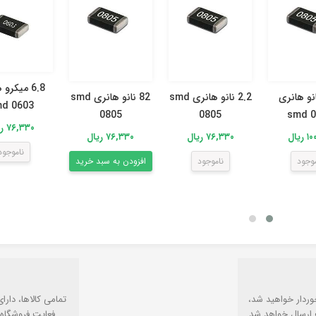
6.8 میکرو
 نانو هانری
2.2 نانو هانری smd
82 نانو هانری smd
d 0603
0805
0805
smd 0
۷۶,۳۳۰ ریال
ریال
۷۶,۳۳۰ ریال
۷۶,۳۳۰ ریال
ناموجود
موجود
ناموجود
افزودن به سبد خرید
وردار خواهید شد،
تمامی كالاها، دارا
 ارسال خواهد شد.
فعایت فروشگاه 