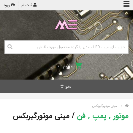
ثبت‌نام
ورود
۰ آیتم - ۰
منو
مینی موتورگیربکس
موتور , پمپ , فن
/
مینی موتورگیربکس