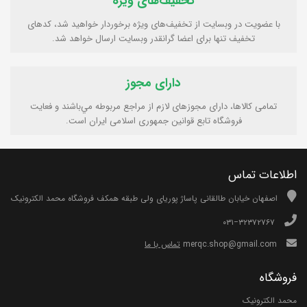
تخفیف‌های ویژه
با عضویت در وبسایت از تخفیف‌های ویژه برخوردار خواهید شد، کدهای
تخفیف تنها برای اعضا گرانقدر وبسایت ارسال خواهد شد.
دارای مجوز
تمامی كالاها، دارای مجوزهای لازم از مراجع مربوطه مي‌باشند و فعایت
فروشگاه تابع قوانين جمهوری اسلامی ايران است.
اطلاعات تماس
اصفهان خیابان طالقانی پاساژ پوریای ولی طبقه همکف فروشگاه محمد الکترونیک
۰۳۱−۳۲۳۷۲۷۶۷
merqc.shop@gmail.com
تماس با ما
فروشگاه
محمد الکترونیک