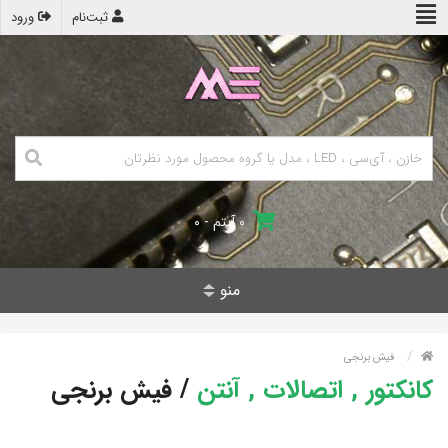
ثبت‌نام
ورود
۰ آیتم - ۰
منو
فیش برنجی
کانکتور , اتصالات , آنتن
/
فیش برنجی