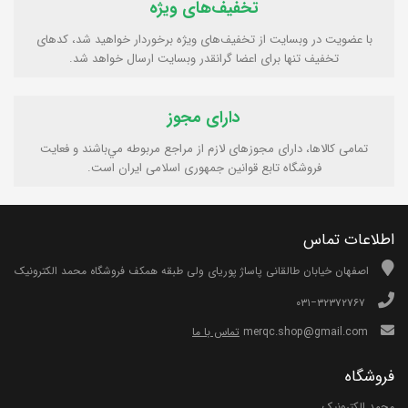
تخفیف‌های ویژه
با عضویت در وبسایت از تخفیف‌های ویژه برخوردار خواهید شد، کدهای
تخفیف تنها برای اعضا گرانقدر وبسایت ارسال خواهد شد.
دارای مجوز
تمامی كالاها، دارای مجوزهای لازم از مراجع مربوطه مي‌باشند و فعایت
فروشگاه تابع قوانين جمهوری اسلامی ايران است.
اطلاعات تماس
اصفهان خیابان طالقانی پاساژ پوریای ولی طبقه همکف فروشگاه محمد الکترونیک
۰۳۱−۳۲۳۷۲۷۶۷
merqc.shop@gmail.com
تماس با ما
فروشگاه
محمد الکترونیک