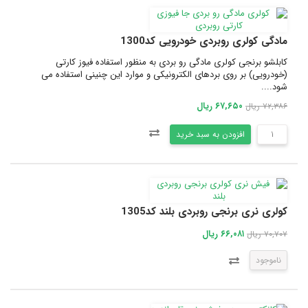
مادگی کولری روبردی خودرویی کد1300
کابلشو برنجی کولری مادگی رو بردی به منظور استفاده فیوز کارتی
(خودرویی) بر روی بردهای الکترونیکی و موارد این چنینی استفاده می
شود....
۶۷,۶۵۰ ریال
۷۲,۳۸۶ ریال
افزودن به سبد خرید
کولری نری برنجی روبردی بلند کد1305
۶۶,۰۸۱ ریال
۷۰,۷۰۷ ریال
ناموجود