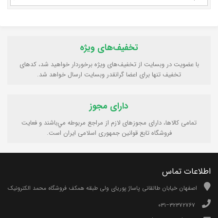
تخفیف‌های ویژه
با عضویت در وبسایت از تخفیف‌های ویژه برخوردار خواهید شد، کدهای
تخفیف تنها برای اعضا گرانقدر وبسایت ارسال خواهد شد.
دارای مجوز
تمامی كالاها، دارای مجوزهای لازم از مراجع مربوطه مي‌باشند و فعایت
فروشگاه تابع قوانين جمهوری اسلامی ايران است.
اطلاعات تماس
اصفهان خیابان طالقانی پاساژ پوریای ولی طبقه همکف فروشگاه محمد الکترونیک
۰۳۱−۳۲۳۷۲۷۶۷