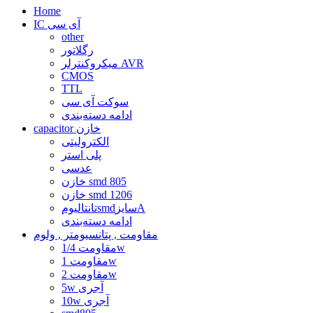
Home
IC آی سی
other
رگلاتور
میکروکنترلر AVR
CMOS
TTL
سوکت آی سی
ادامه دسته‌بندی
capacitor خازن
الکترولیتی
پلی استر
عدسی
خازن smd 805
خازن smd 1206
تانتالیومsmdسایزA
ادامه دسته‌بندی
مقاومت , پتانسیومتر , ولوم
مقاومت 1/4w
مقاومت 1w
مقاومت 2w
5w آجری
10w آجری