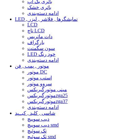
باتری بک آپ
باتری خشک
ادامه دسته‌بندی
LED , نمایشگرها , فلاشر , لیزر
LCD
تاچ LCD
دات ماتریس
بارگراف
سون سگمنت
LED خود رنگ
ادامه دسته‌بندی
موتور , پمپ , فن
موتور DC
استپ موتور
سروو موتور
مینی موتورگیربکس
موتورگیربکسzga25
موتورگیربکسzga37
ادامه دسته‌بندی
شاسی , کلید , کیــپد
دیپ سوییچ
دیپ سوییچ smd
تک سوئیچ
تک سوئیچ smd