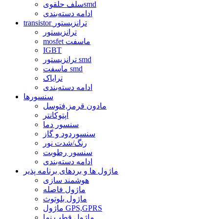
سلف حلقویsmd
ادامه دسته‌بندی
transistor ترانزیستور
ترانزیستور
mosfet ماسفت
IGBT
ترانزیستور smd
ماسفت smd
ترایاک
ادامه دسته‌بندی
سنسورها
مادون قرمز,فتوسل
اپتوکانتر
سنسور دما
سنسوردود و گاز
رنگ/شدت نور
سنسور رطوبت
ادامه دسته‌بندی
ماژول ها و بردهای برنامه پذیر
هوشمند سازی
ماژول فاصله
ماژول بلوتوث
ماژول GPS,GPRS
ماژول قطب نما