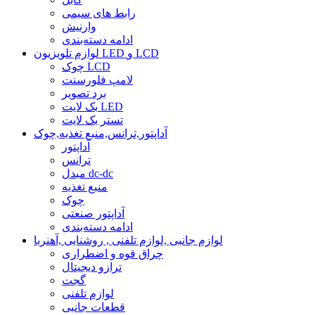
رابط های سیمی
وارنیش
ادامه دسته‌بندی
لوازم تلویزیون LED و LCD
چوک LCD
لامپ فلورسنت
برد تصویر
بک لایت LED
تستر بک لایت
آداپتور,ترانس,منبع تغذیه,چوک
آداپتور
ترانس
مبدل dc-dc
منبع تغذیه
چوک
آداپتور صنعتی
ادامه دسته‌بندی
لوازم جانبی ,لوازم تلفنی , روشنایی ,آهنربا
چراق قوه و اضطراری
ترازو دیجیتال
گجت
لوازم تلفنی
قطعات جانبی