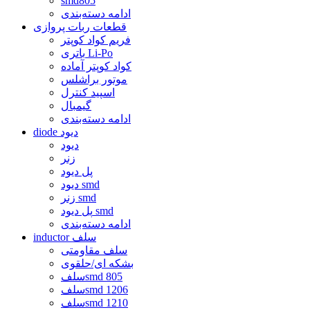
smd805
ادامه دسته‌بندی
قطعات ربات پروازی
فریم کواد کوپتر
باتری Li-Po
کواد کوپتر آماده
موتور براشلس
اسپید کنترل
گیمبال
ادامه دسته‌بندی
diode دیود
دیود
زنر
پل دیود
دیود smd
زنر smd
پل دیود smd
ادامه دسته‌بندی
inductor سلف
سلف مقاومتی
بشکه ای/حلقوی
سلفsmd 805
سلفsmd 1206
سلفsmd 1210