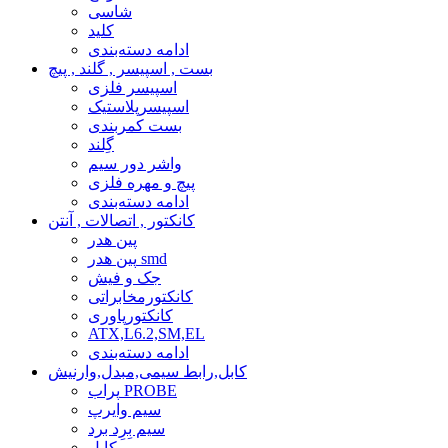
شاسی
کلید
ادامه دسته‌بندی
بست , اسپیسر , گلند , پیچ
اسپیسر فلزی
اسپیسرپلاستیک
بست کمربندی
گِلند
واشر دور سیم
پیچ و مهره فلزی
ادامه دسته‌بندی
کانکتور , اتصالات , آنتن
پین هدر
پین هدر smd
جک و فیش
کانکتورمخابراتی
کانکتورپاوری
ATX,L6.2,SM,EL
ادامه دسته‌بندی
کابل,رابط سیمی,مبدل,وارنیش
پراب PROBE
سیم وایرپ
سیم بِرِد برد
کابل