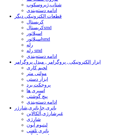
شتاب,ژیروسکوپ
ادامه دسته‌بندی
قطعات الکترونیکی دیگر
کریستال
کریستالsmd
اسیلاتور
اسیلاتورsmd
رله
رله smd
ادامه دسته‌بندی
ابزار الکترونیکی , پروگرامر , مبدل پروگرامر
لحیم کاری
مولتی متر
ابزار دستی
پروجکت برد
اسپری ها
پیچ گوشتی
ادامه دسته‌بندی
باتری,جا باتری,شارژر
غیرشارژی,آلکالاین
شارژی
لیتیوم آیون
باتری تلفنی