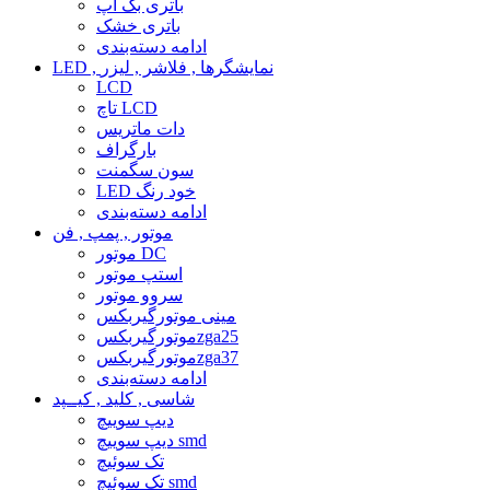
باتری بک آپ
باتری خشک
ادامه دسته‌بندی
LED , نمایشگرها , فلاشر , لیزر
LCD
تاچ LCD
دات ماتریس
بارگراف
سون سگمنت
LED خود رنگ
ادامه دسته‌بندی
موتور , پمپ , فن
موتور DC
استپ موتور
سروو موتور
مینی موتورگیربکس
موتورگیربکسzga25
موتورگیربکسzga37
ادامه دسته‌بندی
شاسی , کلید , کیــپد
دیپ سوییچ
دیپ سوییچ smd
تک سوئیچ
تک سوئیچ smd