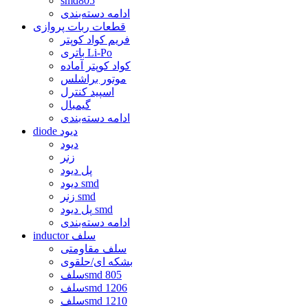
smd805
ادامه دسته‌بندی
قطعات ربات پروازی
فریم کواد کوپتر
باتری Li-Po
کواد کوپتر آماده
موتور براشلس
اسپید کنترل
گیمبال
ادامه دسته‌بندی
diode دیود
دیود
زنر
پل دیود
دیود smd
زنر smd
پل دیود smd
ادامه دسته‌بندی
inductor سلف
سلف مقاومتی
بشکه ای/حلقوی
سلفsmd 805
سلفsmd 1206
سلفsmd 1210