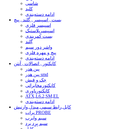
شاسی
کلید
ادامه دسته‌بندی
بست , اسپیسر , گلند , پیچ
اسپیسر فلزی
اسپیسرپلاستیک
بست کمربندی
گِلند
واشر دور سیم
پیچ و مهره فلزی
ادامه دسته‌بندی
کانکتور , اتصالات , آنتن
پین هدر
پین هدر smd
جک و فیش
کانکتورمخابراتی
کانکتورپاوری
ATX,L6.2,SM,EL
ادامه دسته‌بندی
کابل,رابط سیمی,مبدل,وارنیش
پراب PROBE
سیم وایرپ
سیم بِرِد برد
کابل