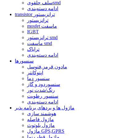
سلف حلقویsmd
ادامه دسته‌بندی
transistor ترانزیستور
ترانزیستور
mosfet ماسفت
IGBT
ترانزیستور smd
ماسفت smd
ترایاک
ادامه دسته‌بندی
سنسورها
مادون قرمز,فتوسل
اپتوکانتر
سنسور دما
سنسوردود و گاز
رنگ/شدت نور
سنسور رطوبت
ادامه دسته‌بندی
ماژول ها و بردهای برنامه پذیر
هوشمند سازی
ماژول فاصله
ماژول بلوتوث
ماژول GPS,GPRS
ماژول قطب نما