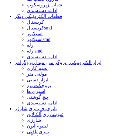
شتاب,ژیروسکوپ
ادامه دسته‌بندی
قطعات الکترونیکی دیگر
کریستال
کریستالsmd
اسیلاتور
اسیلاتورsmd
رله
رله smd
ادامه دسته‌بندی
ابزار الکترونیکی , پروگرامر , مبدل پروگرامر
لحیم کاری
مولتی متر
ابزار دستی
پروجکت برد
اسپری ها
پیچ گوشتی
ادامه دسته‌بندی
باتری,جا باتری,شارژر
غیرشارژی,آلکالاین
شارژی
لیتیوم آیون
باتری تلفنی