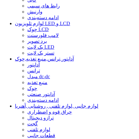
رابط های سیمی
وارنیش
ادامه دسته‌بندی
لوازم تلویزیون LED و LCD
چوک LCD
لامپ فلورسنت
برد تصویر
بک لایت LED
تستر بک لایت
آداپتور,ترانس,منبع تغذیه,چوک
آداپتور
ترانس
مبدل dc-dc
منبع تغذیه
چوک
آداپتور صنعتی
ادامه دسته‌بندی
لوازم جانبی ,لوازم تلفنی , روشنایی ,آهنربا
چراق قوه و اضطراری
ترازو دیجیتال
گجت
لوازم تلفنی
قطعات جانبی