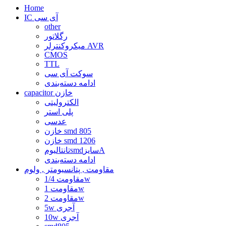
Home
IC آی سی
other
رگلاتور
میکروکنترلر AVR
CMOS
TTL
سوکت آی سی
ادامه دسته‌بندی
capacitor خازن
الکترولیتی
پلی استر
عدسی
خازن smd 805
خازن smd 1206
تانتالیومsmdسایزA
ادامه دسته‌بندی
مقاومت , پتانسیومتر , ولوم
مقاومت 1/4w
مقاومت 1w
مقاومت 2w
5w آجری
10w آجری