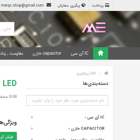
پرداخت
پیگیری سفارش
merqc.shop@gmail.com
IC آی سی
capacitor خازن
مقاومت , پتان
LED پرژکتوری
LED , نمایشگرها , فلاشر , لیزر
دسته‌بندی‌ها
DOB مخفف Driver On Board ال ای دی هایی هستند که دارای درایور روی برد بوده و بدون نیاز به مدار اضافی آن را به ولتاژ برق شهری متصل می کنند.
IC آی سی
›
ویژگی‌ه
CAPACITOR خازن
›
مقاومت , پتانسیومتر , ولوم
›