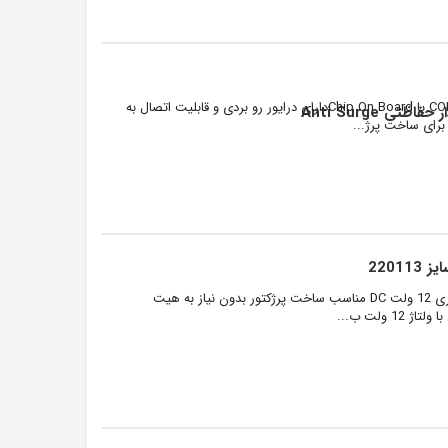
ال ای دی 220 ولت با توان نور دهی 50 وات مدل COB یا Chip On Boardدارای درایور رو بردی و قابلیت اتصال به
ال ای دی COB با توان نور دهی 100 وات و ولتاژ کاری 12 ولت DC مناسب ساخت پرژکتور بدون نیاز به هیت