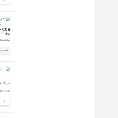
LED COB مهتابی 50W 220V پروژکتوری با درایور داخلی سایز
برق 220 ولت شهری بدون نیاز به مدار اضافیطرح مستطیل شکلابعاد 238x45 میلی مترمناسب برای ساخت پرژ...
۲,۹۲۱,۸۳۵ ر
ناموجو
سینک در صورت تامین برق 12 ول
۶,۵۰۸,۸۱۰ ری