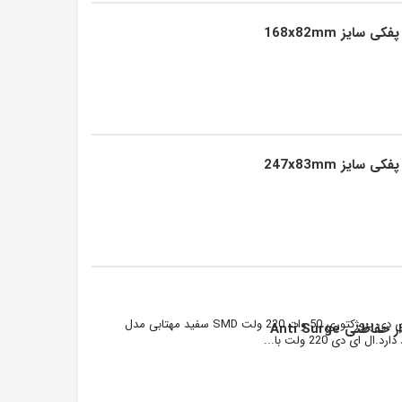
ال ای دی DOB مستطیل 5۰ وات ۲۲۰ ولت یک ال ای دی پروژکتوری 50 وات 220 ولت SMD سفید مهتابی مدل