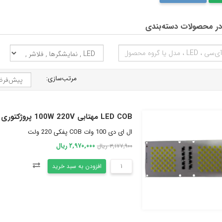
ر محصولات دسته‌بندی
مرتب‌سازی:
LED COB مهتابی 100W 220V پروژکتوری پفکی سایز 179x72mm
ال ای دی 100 وات COB پفکی 220 ولت
۲,۹۷۰,۰۰۰ ریال
۳,۱۷۷,۹۰۰ ریال
افزودن به سبد خرید