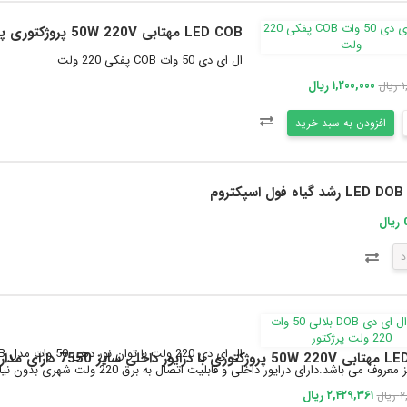
LED COB مهتابی 50W 220V پروژکتوری پفکی سایز 85x72mm
ال ای دی 50 وات COB پفکی 220 ولت
۱,۲۰۰,۰۰۰ ریال
ال
افزودن به سبد خرید
LED DOB رشد گیاه فول اسپکتروم
یال
د
ز 7550 دارای مدار حفاظتی Anti Surge
عروف می باشد.دارای درایور داخلی و قابلیت اتصال به برق 220 ولت شهری بدون نیاز به مدار...
۲,۴۲۹,۳۶۱ ریال
ال