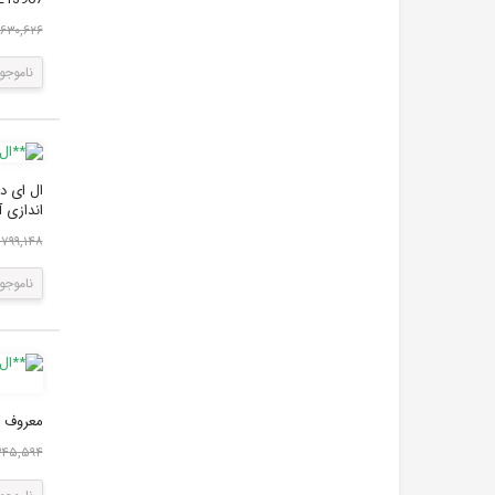
۴,۶۳۰,۶۲۶ ر
ناموجو
اندازی آن با ولتاژ 12 ولت 
۱,۷۹۹,۱۴۸ ری
ناموجو
معروف می باش
۶,۳۴۵,۵۹۴ 