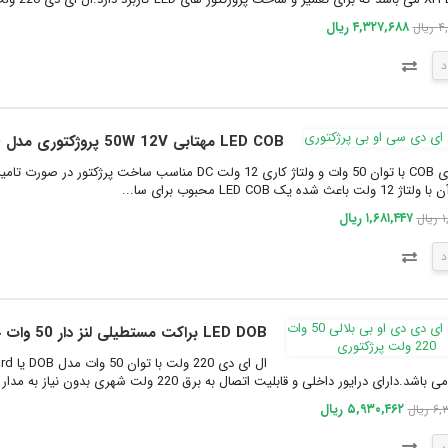
۴,۳۲۷,۶۸۸ ریال
یال
د
LED COB مهتابی 50W 12V پروژکتوری مدل 7660-25P4S
باعث شده یک LED COB محبوب برای سا...
۱,۶۸۱,۴۴۷ ریال
ال
د
LED DOB براکت مستطیلی لنز دار 50 وات 4 خانه 235x50mm
د.دارای درایور داخلی و قابلیت اتصال به برق 220 ولت شهری بدون نیاز به مدار اضافیطر...
۵,۹۳۰,۴۶۲ ریال
ریال