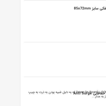
ال ای دی 220 ولت با توان نور دهی 50 وات مدل DOB یا Driver On Board که به دلیل شبیه بودن به ذرت به چیپ