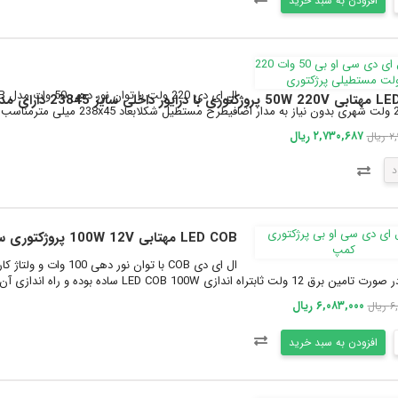
افزودن به سبد خرید
 23845 دارای مدار حفاظتی Anti Surge
۲,۷۳۰,۶۸۷ ریال
یال
د
LED COB مهتابی 100W 12V پروژکتوری سایز 220113
ت ثابتراه اندازی LED COB 100W ساده بوده و راه اندازی آن با ولتاژ 12 ولت ب...
۶,۰۸۳,۰۰۰ ریال
ال
افزودن به سبد خرید