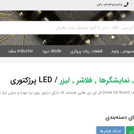
۰۳۱−۳۲۳۷۲۷۶۷
سیومتر , ولوم
قطعات ربات پروازی
diode دیود
inductor سلف
/
LED پرژکتوری
ای دسته‌بندی
حذف فیلترها