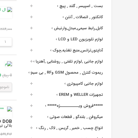
بست , اسپیسر , گلند , پیچ
›
کانکتور , اتصالات , آنتن
›
کابل,رابط سیمی,مبدل,وارنیش
›
۱,۲۸۴,۰۰۰ ری
لوازم تلویزیون LED و LCD
›
آداپتور,ترانس,منبع تغذیه,چوک
›
لوازم جانبی ,لوازم تلفنی , روشنایی ,آهنربا
›
ریموت کنترل , محصول GSM وRF , بی سیم
›
0 ر
0 ریال
لوازم جانبی کامپیوتری
›
ناموجو
تجهیزات WELLER و EREM
›
*****فروش ویــــــــــــژه*****
›
میکروفن , بلندگو , قطعات صوتی
›
LED DOB مهتابی 50W 220V پروژکتوری با درایور داخلی سای
بلالی نیز م
انواع چسب , خمیر , گریس , لاک , رنگ
›
۲,۵۹۹,۴۱۶ ری