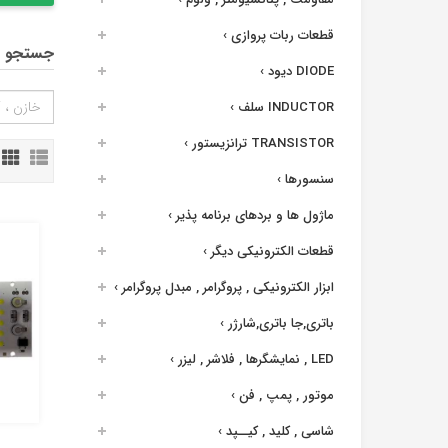
قطعات ربات پروازی
›
جستجو د
DIODE دیود
›
INDUCTOR سلف
›
TRANSISTOR ترانزیستور
›
سنسورها
›
ماژول ها و بردهای برنامه پذیر
›
قطعات الکترونیکی دیگر
›
ابزار الکترونیکی , پروگرامر , مبدل پروگرامر
›
باتری,جا باتری,شارژر
›
LED , نمایشگرها , فلاشر , لیزر
›
موتور , پمپ , فن
›
شاسی , کلید , کیــپد
›