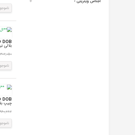
اجناس ویترینی
›
ناموجو
LED DOB مهتابی 50W 220V پروژکتوری با درایور داخلی سای
بلالی نیز م
۲,۳۰۲,۰۵۰ ری
ناموجو
LED DOB مهتابی 200W 220V پروژکتوری با درایور داخلی سایز
چیپ بلالی ن
۸,۹۶۰,۲۸۷ ر
ناموجو