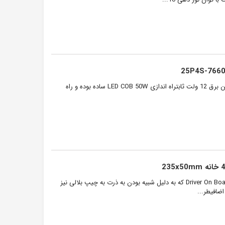
ال ای دی COB با توان 50 وات و ولتاژ کاری 12 ولت DC مناسب ساخت پرژکتور در صورت تامین برق 12 ولت ثابتراه اندازی LED COB 50W ساده بوده و راه
ال ای دی 220 ولت با توان 50 وات مدل DOB یا Driver On Board که به دلیل شبیه بودن به ذرت به چیپ بلالی نیز