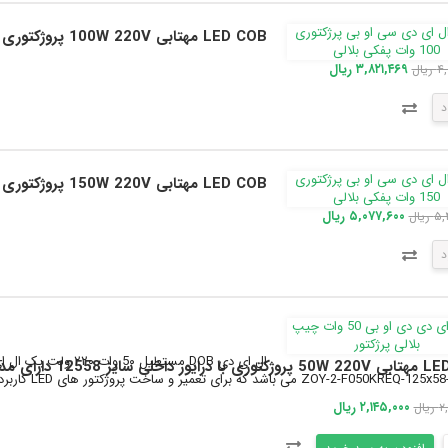
LED COB مهتابی 100W 220V پروژکتوری پفکی سایز 168x82mm
۳,۸۲۱,۴۶۹ ریال
یال
د
LED COB مهتابی 150W 220V پروژکتوری پفکی سایز 247x83mm
۵,۰۷۷,۶۰۰ ریال
یال
د
 12558 دارای مدار حفاظتی Anti Surge
ZOY- می باشد که برای تعمیر و ساخت پروژکتور های LED کاربرد دارد.ال ای دی 220 ولت با...
۲,۱۴۵,۰۰۰ ریال
ال