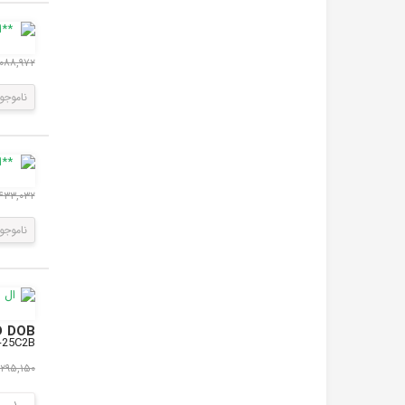
۴,۰۸۸,۹۷۲ ر
ناموجو
۵,۴۳۳,۰۳۲ ر
ناموجو
LED DOB مهتابی 50W 220V پروژکتوری با درایور داخلی سایز
2-F050KREQ-125x58-25C2B
۲,۲۹۵,۱۵۰ ری