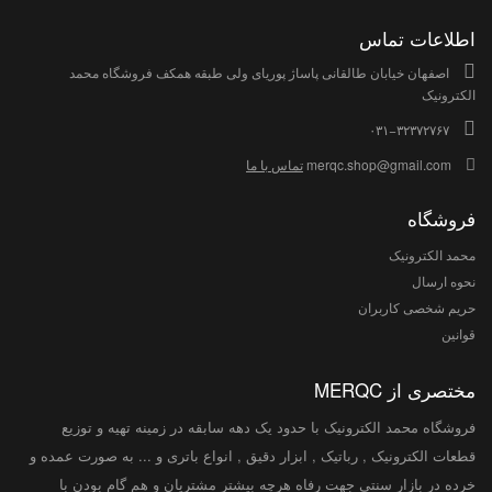
اطلاعات تماس
اصفهان خیابان طالقانی پاساژ پوریای ولی طبقه همکف فروشگاه محمد
الکترونیک
۰۳۱−۳۲۳۷۲۷۶۷
merqc.shop@gmail.com
تماس با ما
فروشگاه
محمد الکترونیک
نحوه ارسال
حریم شخصی کاربران
قوانین
مختصری از MERQC
فروشگاه محمد الکترونیک با حدود یک دهه سابقه در زمینه تهیه و توزیع
قطعات الکترونیک , رباتیک , ابزار دقیق , انواع باتری و ... به صورت عمده و
خرده در بازار سنتی جهت رفاه هرچه بیشتر مشتریان و هم گام بودن با