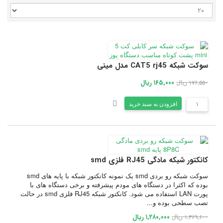
سوکت شبکه CAT5 rj45 مدل مینی
۱۷۶,۵۵۰ ریال
۱۶۵,۰۰۰ ریال
افزودن به سبد خرید
کانکتور شبکه مادگی RJ45 فلزی smd
سوکت شبکه رو بردی smd یک نمونه کانکتور شبکه با پایه های smd
بوده که اکثرا در دستگاه های مودم پیشرفته و برخی دستگاه های با
پورت LAN استفاده می شود. کانکتور شبکه RJ45 فلزی smd در حالت
تصب سطحی بوده و...
۱,۳۶۹,۶۰۰ ریال
۱,۲۸۰,۰۰۰ ریال