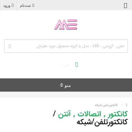
ثبت‌نام
ورود
۰ آیتم - ۰
منو
کانکتورتلفن/شبکه
کانکتور , اتصالات , آنتن
/
کانکتورتلفن/شبکه