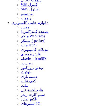
ریموت کنترل
Wifi کنترل
SMS کنترل
بی سیم
ریموت
›
لوازم جانبی کامپیوتری
موس
صفحه کلید(کیبرد)
وبکم(WebCam)
اسپیکر(speaker)
هاب(Hub)
تبدیلات کامپیوتری
فلش مموری
حافظه microSD
رم ریدر
ویدئو پروژکتور
بلوتوث
دسته بازی
کیف تبلت
تبلت
هارد اکسترنال
سیم کارت ریدر
باکس هارد
تسترهای PC