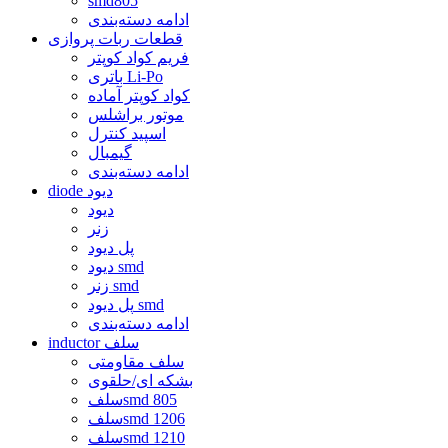
smd805
ادامه دسته‌بندی
قطعات ربات پروازی
فریم کواد کوپتر
باتری Li-Po
کواد کوپتر آماده
موتور براشلس
اسپید کنترل
گیمبال
ادامه دسته‌بندی
diode دیود
دیود
زنر
پل دیود
دیود smd
زنر smd
پل دیود smd
ادامه دسته‌بندی
inductor سلف
سلف مقاومتی
بشکه ای/حلقوی
سلفsmd 805
سلفsmd 1206
سلفsmd 1210