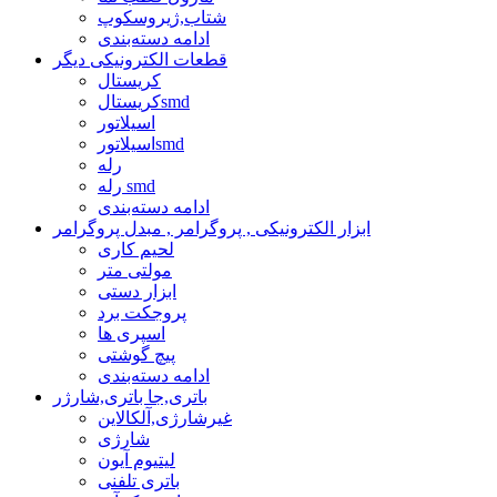
شتاب,ژیروسکوپ
ادامه دسته‌بندی
قطعات الکترونیکی دیگر
کریستال
کریستالsmd
اسیلاتور
اسیلاتورsmd
رله
رله smd
ادامه دسته‌بندی
ابزار الکترونیکی , پروگرامر , مبدل پروگرامر
لحیم کاری
مولتی متر
ابزار دستی
پروجکت برد
اسپری ها
پیچ گوشتی
ادامه دسته‌بندی
باتری,جا باتری,شارژر
غیرشارژی,آلکالاین
شارژی
لیتیوم آیون
باتری تلفنی