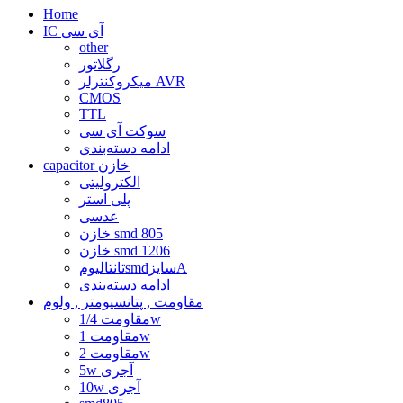
Home
IC آی سی
other
رگلاتور
میکروکنترلر AVR
CMOS
TTL
سوکت آی سی
ادامه دسته‌بندی
capacitor خازن
الکترولیتی
پلی استر
عدسی
خازن smd 805
خازن smd 1206
تانتالیومsmdسایزA
ادامه دسته‌بندی
مقاومت , پتانسیومتر , ولوم
مقاومت 1/4w
مقاومت 1w
مقاومت 2w
5w آجری
10w آجری