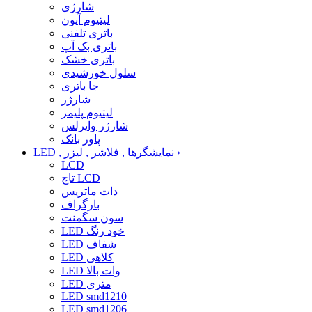
شارژی
لیتیوم آیون
باتری تلفنی
باتری بک آپ
باتری خشک
سلول خورشیدی
جا باتری
شارژر
لیتیوم پلیمر
شارژر وایرلس
پاور بانک
›
LED , نمایشگرها , فلاشر , لیزر
LCD
تاچ LCD
دات ماتریس
بارگراف
سون سگمنت
LED خود رنگ
LED شفاف
LED کلاهی
LED وات بالا
LED متری
LED smd1210
LED smd1206