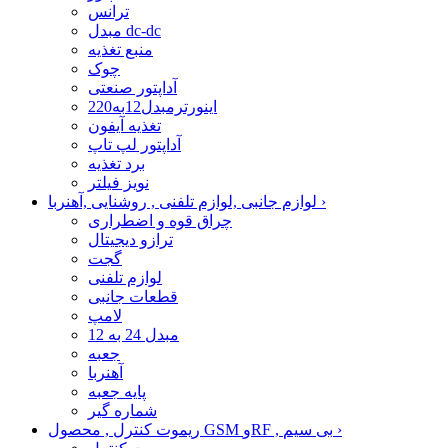
ترانس
مبدل dc-dc
منبع تغذیه
چوک
آداپتور صنعتی
اینورترمبدل12به220
تغذیه آیفون
آداپتور لپ تاپ
برد تغذیه
نویز فیلتر
›
لوازم جانبی ,لوازم تلفنی , روشنایی ,آهنربا
چراق قوه و اضطراری
ترازو دیجیتال
گجت
لوازم تلفنی
قطعات جانبی
لامپ
مبدل 24 به 12
جعبه
آهنربا
پایه جعبه
شماره گیر
›
ریموت کنترل , محصول GSM وRF , بی سیم