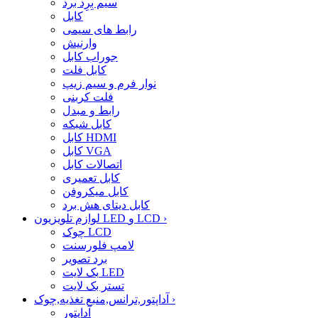
سیم بِرِد برد
کابل
رابط های سیمی
وارنیش
جوراب کابل
کابل فلت
نوار فرم و سیم زیپ
فلت کربنی
رابط و مبدل
کابل شبکه
کابل HDMI
کابل VGA
اتصالات کابل
کابل تعمیری
کابل میکروفن
کابل دیتای هش برد
›
لوازم تلویزیون LED و LCD
چوک LCD
لامپ فلورسنت
برد تصویر
بک لایت LED
تستر بک لایت
›
آداپتور,ترانس,منبع تغذیه,چوک
آداپتور