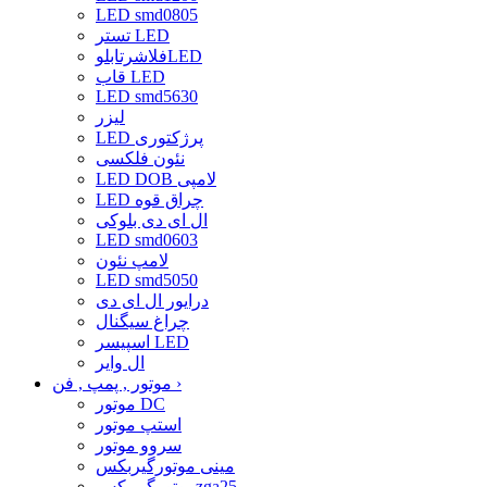
LED smd0805
تستر LED
فلاشرتابلوLED
قاب LED
LED smd5630
لیزر
LED پرژکتوری
نئون فلکسی
LED DOB لامپی
LED چراق قوه
ال ای دی بلوکی
LED smd0603
لامپ نئون
LED smd5050
درایور ال ای دی
چراغ سیگنال
اسپیسر LED
ال وایر
›
موتور , پمپ , فن
موتور DC
استپ موتور
سروو موتور
مینی موتورگیربکس
موتورگیربکسzga25