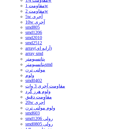
مقاومت 1/4w
مقاومت 1w
مقاومت 2w
5w آجری
10w آجری
smd805
smd1206
smd2010
smd2512
array(آرایه ای)
array smd
پتانسیومتر
پتانسیومترsmd
مولتی ترن
ولوم
smd0402
مقاومت آجری 3 وات
ولوم هرز گرد
مقاومت دقیق
20w آجری
ولوم مولتی ترن
smd603
smd1206 رولی
smd0805 رولی