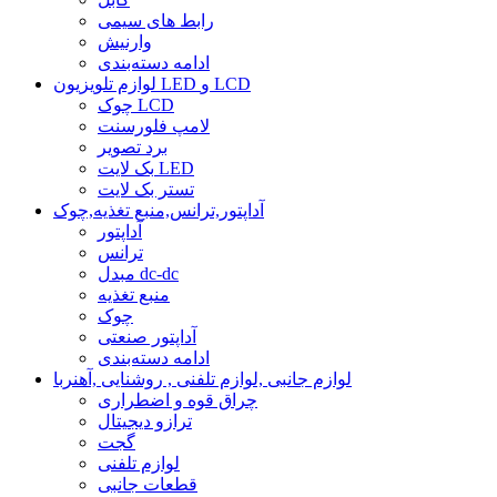
رابط های سیمی
وارنیش
ادامه دسته‌بندی
لوازم تلویزیون LED و LCD
چوک LCD
لامپ فلورسنت
برد تصویر
بک لایت LED
تستر بک لایت
آداپتور,ترانس,منبع تغذیه,چوک
آداپتور
ترانس
مبدل dc-dc
منبع تغذیه
چوک
آداپتور صنعتی
ادامه دسته‌بندی
لوازم جانبی ,لوازم تلفنی , روشنایی ,آهنربا
چراق قوه و اضطراری
ترازو دیجیتال
گجت
لوازم تلفنی
قطعات جانبی