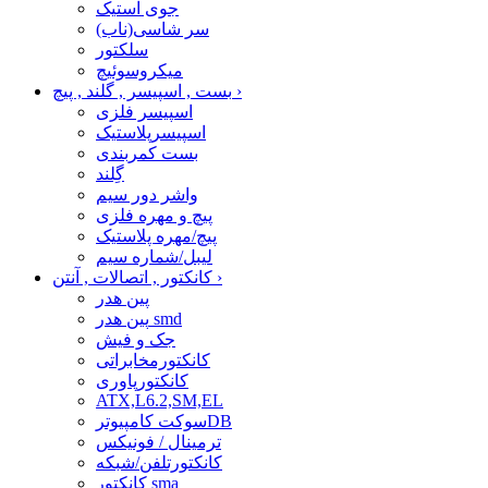
جوی استیک
سر شاسی(ناب)
سلکتور
میکروسوئیچ
›
بست , اسپیسر , گلند , پیچ
اسپیسر فلزی
اسپیسرپلاستیک
بست کمربندی
گِلند
واشر دور سیم
پیچ و مهره فلزی
پیچ/مهره پلاستیک
لیبل/شماره سیم
›
کانکتور , اتصالات , آنتن
پین هدر
پین هدر smd
جک و فیش
کانکتورمخابراتی
کانکتورپاوری
ATX,L6.2,SM,EL
سوکت کامپیوترDB
ترمینال / فونیکس
کانکتورتلفن/شبکه
کانکتور sma