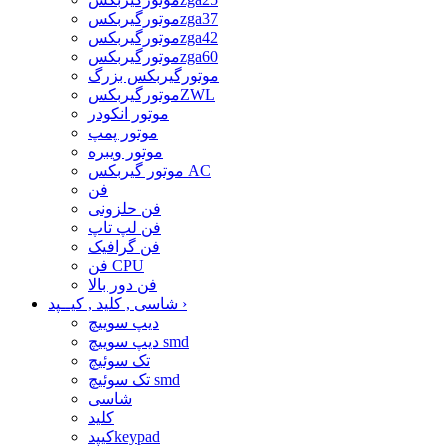
موتورگیربکسzga37
موتورگیربکسzga42
موتورگیربکسzga60
موتورگیربکس بزرگ
موتورگیربکسZWL
موتور انکودر
موتور پمپ
موتور ویبره
موتور گیربکس AC
فن
فن حلزونی
فن لپ تاپ
فن گرافیک
فن CPU
فن دور بالا
›
شاسی , کلید , کیــپد
دیپ سوییچ
دیپ سوییچ smd
تک سوئیچ
تک سوئیچ smd
شاسی
کلید
کیپدkeypad