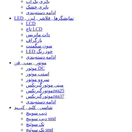
باتری بک آپ
باتری خشک
ادامه دسته‌بندی
LED , نمایشگرها , فلاشر , لیزر
LCD
تاچ LCD
دات ماتریس
بارگراف
سون سگمنت
LED خود رنگ
ادامه دسته‌بندی
موتور , پمپ , فن
موتور DC
استپ موتور
سروو موتور
مینی موتورگیربکس
موتورگیربکسzga25
موتورگیربکسzga37
ادامه دسته‌بندی
شاسی , کلید , کیــپد
دیپ سوییچ
دیپ سوییچ smd
تک سوئیچ
تک سوئیچ smd