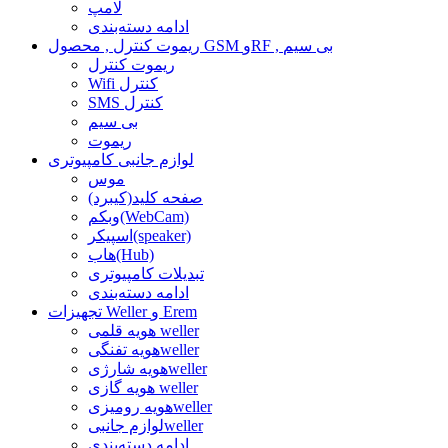
لامپ
ادامه دسته‌بندی
ریموت کنترل , محصول GSM وRF , بی سیم
ریموت کنترل
Wifi کنترل
SMS کنترل
بی سیم
ریموت
لوازم جانبی کامپیوتری
موس
صفحه کلید(کیبرد)
وبکم(WebCam)
اسپیکر(speaker)
هاب(Hub)
تبدیلات کامپیوتری
ادامه دسته‌بندی
تجهیزات Weller و Erem
هویه قلمی weller
هویه تفنگیweller
هویه شارژیweller
هویه گازی weller
هویه رومیزیweller
لوازم جانبیweller
ادامه دسته‌بندی