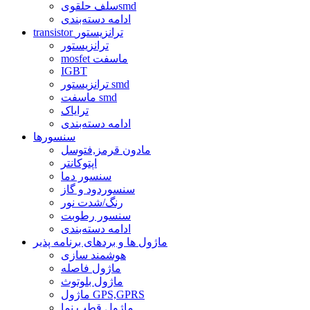
سلف حلقویsmd
ادامه دسته‌بندی
transistor ترانزیستور
ترانزیستور
mosfet ماسفت
IGBT
ترانزیستور smd
ماسفت smd
ترایاک
ادامه دسته‌بندی
سنسورها
مادون قرمز,فتوسل
اپتوکانتر
سنسور دما
سنسوردود و گاز
رنگ/شدت نور
سنسور رطوبت
ادامه دسته‌بندی
ماژول ها و بردهای برنامه پذیر
هوشمند سازی
ماژول فاصله
ماژول بلوتوث
ماژول GPS,GPRS
ماژول قطب نما