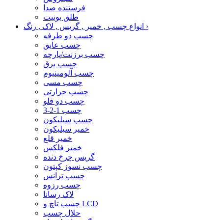
فرستنده صدا
طلق یونیت
›
انواع چسب , خمیر , گریس , لاک , رنگ
چسب دو طرفه
چسب عایق
چسب برزنت/پارچه
چسب برق
چسب آلومینیوم
چسب مسی
چسب حرارتی
چسب دو قلو
چسب 1-2-3
چسب سیلیکون
خمیر سیلیکون
خمیر قلع
خمیر فلکس
گریس چرخ دنده
چسب نسوز کپتون
چسب ترانس
چسب رزوه
لاک رسانا
چسب تاچ و LCD
حلال چسب