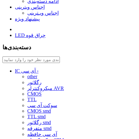
ادامه دسته‌بندی
اجناس ویترینی
اجناس ویـترینی
پیشنهاد ویژه
LED چراق قوه
دسته‌بندی‌ها
›
IC آی سی
other
رگلاتور
میکروکنترلر AVR
CMOS
TTL
سوکت آی سی
CMOS smd
TTL smd
رگلاتور smd
متفرقه smd
آی سی حافظه