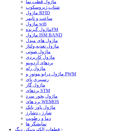
ماژول قطب نما
شتاب,ژیروسکوپ
ماژول RFID
ساعت و تایمر
ماژول wifi
ماژول گیرندهFM
ماژول ISM BAND
ماژول های مبدل
ماژول تغذیه,ولتاژ
ماژول صوتی
ماژول کاربردی
بردهای آردوینو
ماژول رله
ماژول درایو موتور و PWM
رسپبری پای
ماژول گاز
بردهای STM
ماژول بخور سرد
برد های WEMOS
ماژول پاور بانک
شارژ - دشارژ
دما و رطوبت
نمایشگر ها
›
قطعات الکترونیکی دیگر