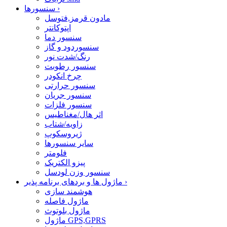
›
سنسورها
مادون قرمز,فتوسل
اپتوکانتر
سنسور دما
سنسوردود و گاز
رنگ/شدت نور
سنسور رطوبت
چرخ انکودر
سنسور حرارتی
سنسور جریان
سنسور فلزات
اثر هال/مغناطیس
زاویه/شتاب
ژیروسکوپ
سایر سنسورها
فلومتر
پیزو الکتریک
سنسور وزن لودسل
›
ماژول ها و بردهای برنامه پذیر
هوشمند سازی
ماژول فاصله
ماژول بلوتوث
ماژول GPS,GPRS