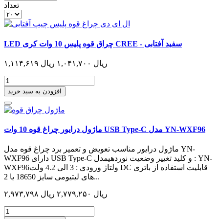
تعداد
LED چراق قوه پلیس 10 وات کری CREE - سفید آفتابی
۱,۱۱۴,۶۱۹ ریال
۱,۰۴۱,۷۰۰ ریال
افزودن به سبد خرید
ماژول درایور چراغ قوه 10 وات USB Type-C مدل YN-WXF96
ماژول درایور مناسب تعویض و تعمیر برد چراغ قوه مدل YN-
WXF96 دارای USB Type-C و کلید تغییر وضعیت نوردهیمدل : YN-
WXF96ولتاژ ورودی : 3 الی 4.2 ولت DC قابلیت استفاده از باتری
های لیتیومی سایز 18650 یا 2...
۲,۹۷۳,۷۹۸ ریال
۲,۷۷۹,۲۵۰ ریال