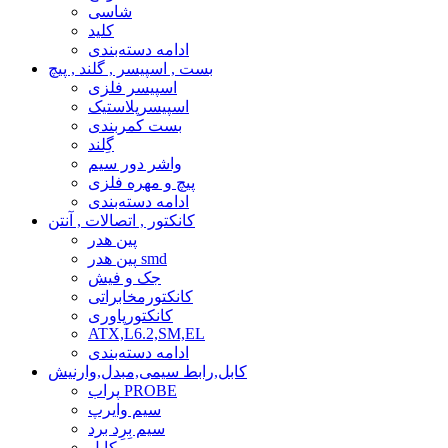
شاسی
کلید
ادامه دسته‌بندی
بست , اسپیسر , گلند , پیچ
اسپیسر فلزی
اسپیسرپلاستیک
بست کمربندی
گِلند
واشر دور سیم
پیچ و مهره فلزی
ادامه دسته‌بندی
کانکتور , اتصالات , آنتن
پین هدر
پین هدر smd
جک و فیش
کانکتورمخابراتی
کانکتورپاوری
ATX,L6.2,SM,EL
ادامه دسته‌بندی
کابل,رابط سیمی,مبدل,وارنیش
پراب PROBE
سیم وایرپ
سیم بِرِد برد
کابل