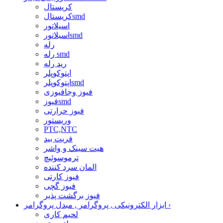
کریستال
کریستالsmd
اسیلاتور
اسیلاتورsmd
رله
رله smd
رید رله
اپتوکوپلر
اپتوکوپلرsmd
فیوز وجافیوزی
فیوزsmd
فیوز حرارتی
وریستور
PTC,NTC
فریت بید
هیت سینک و واشر
ترموسوئیچ
المان سرد کننده
فیوز کارتی
فیوز گچی
فیوز برگشت پذیر
›
ابزار الکترونیکی , پروگرامر , مبدل پروگرامر
لحیم کاری