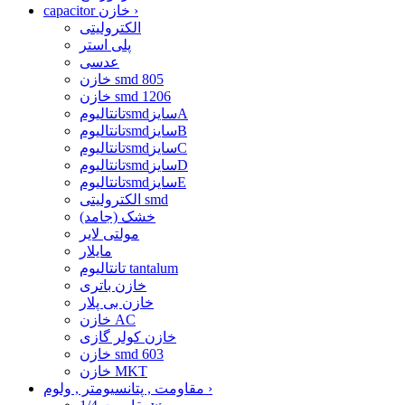
›
capacitor خازن
الکترولیتی
پلی استر
عدسی
خازن smd 805
خازن smd 1206
تانتالیومsmdسایزA
تانتالیومsmdسایزB
تانتالیومsmdسایزC
تانتالیومsmdسایزD
تانتالیومsmdسایزE
الکترولیتی smd
خشک (جامد)
مولتی لایر
مایلار
تانتالیوم tantalum
خازن باتری
خازن بی پلار
خازن AC
خازن کولر گازی
خازن smd 603
خازن MKT
›
مقاومت , پتانسیومتر , ولوم