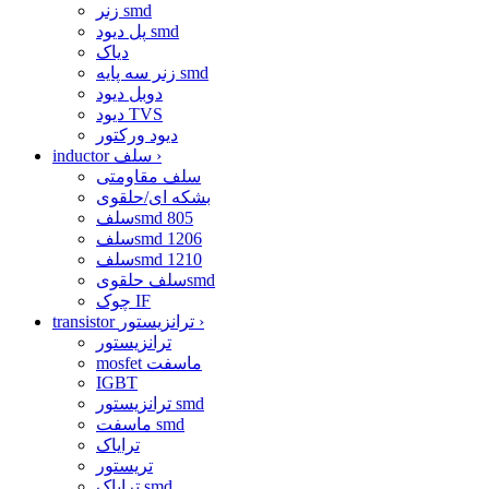
زنر smd
پل دیود smd
دیاک
زنر سه پایه smd
دوبل دیود
دیود TVS
دیود ورکتور
›
inductor سلف
سلف مقاومتی
بشکه ای/حلقوی
سلفsmd 805
سلفsmd 1206
سلفsmd 1210
سلف حلقویsmd
چوک IF
›
transistor ترانزیستور
ترانزیستور
mosfet ماسفت
IGBT
ترانزیستور smd
ماسفت smd
ترایاک
تریستور
ترایاک smd