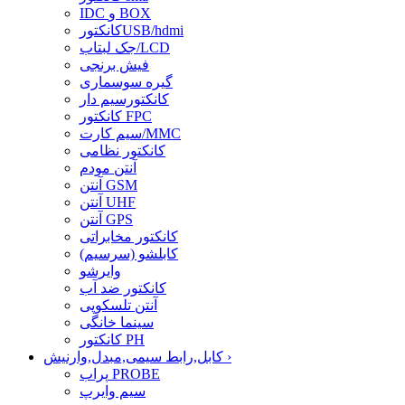
IDC و BOX
کانکتورUSB/hdmi
جک لبتاب/LCD
فیش برنجی
گیره سوسماری
کانکتورسیم دار
کانکتور FPC
سیم کارت/MMC
کانکتور نظامی
آنتن مودم
آنتن GSM
آنتن UHF
آنتن GPS
کانکتور مخابراتی
کابلشو (سرسیم)
وایرشو
کانکتور ضد آب
آنتن تلسکوپی
سینما خانگی
کانکتور PH
›
کابل,رابط سیمی,مبدل,وارنیش
پراب PROBE
سیم وایرپ