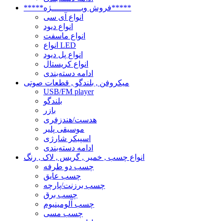
*****فروش ویــــــــــــژه*****
انواع آی سی
انواع دیود
انواع ماسفت
انواع LED
انواع پل دیود
انواع کریستال
ادامه دسته‌بندی
میکروفن , بلندگو , قطعات صوتی
USB/FM player
بلندگو
بازر
هدست/هندزفری
موسیقی پلیر
اسپیکر شارژی
ادامه دسته‌بندی
انواع چسب , خمیر , گریس , لاک , رنگ
چسب دو طرفه
چسب عایق
چسب برزنت/پارچه
چسب برق
چسب آلومینیوم
چسب مسی