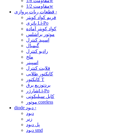
مقاومت 1/8w
مقاومت 1/2w
›
قطعات ربات پروازی
فریم کواد کوپتر
باتری Li-Po
کواد کوپتر آماده
موتور براشلس
اسپید کنترل
گیمبال
رادیو کنترل
ملخ
اسپینر
فلایت کنترل
کانکتور طلایی
کانکتور T
بردتوزیع برق
شارژرLi-Po
کابل سیلیکونی
موتور coreless
›
diode دیود
دیود
زنر
پل دیود
دیود smd