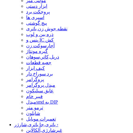
مولتی متر
ابزار دستی
پروجکت برد
اسپری ها
پیچ گوشتی
نقطه جوش زن باتری
ذره بین و لوپ
پنس و IC کش
آچارسوکت زن
گیره مونتاژ
دریل,کاتر,سوهان
جعبه قطعات
کیف ابزار
برد سوراخ دار
پروگرامر
مبدل پروگرامر
عایق سیلیکون
فیبر خام
مبدلsmd به DIP
ترمو متر
شابلون
تعمیرات موبایل
›
باتری,جا باتری,شارژر
غیرشارژی,آلکالاین