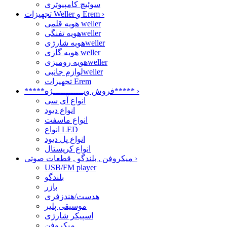
سوئیچ کامپیوتری
›
تجهیزات Weller و Erem
هویه قلمی weller
هویه تفنگیweller
هویه شارژیweller
هویه گازی weller
هویه رومیزیweller
لوازم جانبیweller
تجهیزات Erem
›
*****فروش ویــــــــــــژه*****
انواع آی سی
انواع دیود
انواع ماسفت
انواع LED
انواع پل دیود
انواع کریستال
›
میکروفن , بلندگو , قطعات صوتی
USB/FM player
بلندگو
بازر
هدست/هندزفری
موسیقی پلیر
اسپیکر شارژی
میکروفن