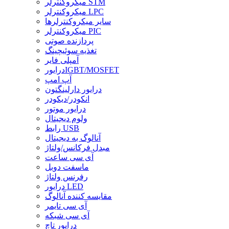
میکروکنترلر STM
میکروکنترلر LPC
سایر میکروکنترلرها
میکروکنترلر PIC
پردازنده صوتی
تغذیه سوئیچینگ
آمپلی فایر
درایورIGBT/MOSFET
آپ امپ
درایور دارلینگتون
انکودر/دیکودر
درایور موتور
ولوم دیجیتال
رابط USB
آنالوگ به دیجیتال
مبدل فرکانس/ولتاژ
آی سی ساعت
ماسفت دوبل
رفرنس ولتاژ
درایور LED
مقایسه کننده آنالوگ
آی سی تایمر
آی سی شبکه
درایور تاچ