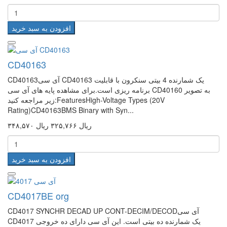
افزودن به سبد خرید
CD40163
CD40163آی سی CD40163 یک شمارنده 4 بیتی سنکرون با قابلیت
برنامه ریزی است.برای مشاهده پایه های آی سی CD40160 به تصویر
زیر مراجعه کنید:FeaturesHigh-Voltage Types (20V
Rating)CD40163BMS Binary with Syn...
۳۴۸,۵۷۰ ریال
۳۲۵,۷۶۶ ریال
افزودن به سبد خرید
CD4017BE org
CD4017 SYNCHR DECAD UP CONT-DECIM/DECODآی سی
CD4017 یک شمارنده ده بیتی است. این آی سی دارای ده خروجی