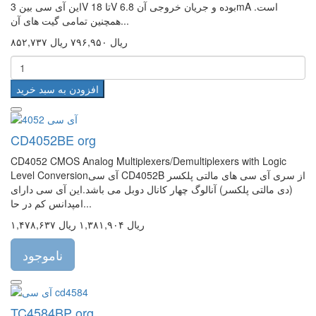
این آی سی بین 3V تا 18V بوده و جریان خروجی آن 6.8mA است.
همچنین تمامی گیت های آن...
۸۵۲,۷۳۷ ریال
۷۹۶,۹۵۰ ریال
افزودن به سبد خرید
CD4052BE org
CD4052 CMOS Analog Multiplexers/Demultiplexers with Logic
Level Conversionآی سی CD4052B از سری آی سی های مالتی پلکسر
(دی مالتی پلکسر) آنالوگ چهار کانال دوبل می باشد.این آی سی دارای
امپدانس کم در حا...
۱,۴۷۸,۶۳۷ ریال
۱,۳۸۱,۹۰۴ ریال
ناموجود
TC4584BP org