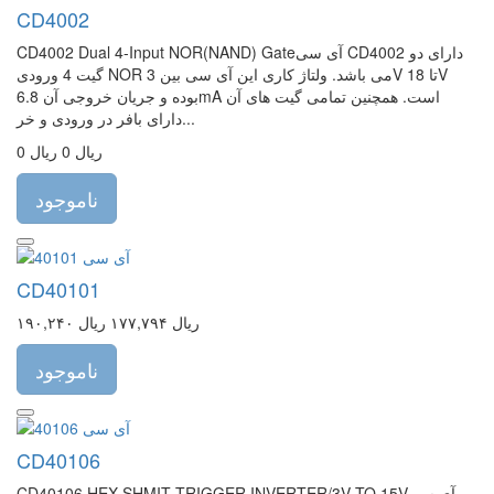
CD4002
CD4002 Dual 4-Input NOR(NAND) Gateآی سی CD4002 دارای دو
گیت 4 ورودی NOR می باشد. ولتاژ کاری این آی سی بین 3V تا 18V
بوده و جریان خروجی آن 6.8mA است. همچنین تمامی گیت های آن
دارای بافر در ورودی و خر...
0 ریال
0 ریال
ناموجود
CD40101
۱۹۰,۲۴۰ ریال
۱۷۷,۷۹۴ ریال
ناموجود
CD40106
CD40106 HEX SHMIT TRIGGER INVERTER/3V TO 15Vآی سی