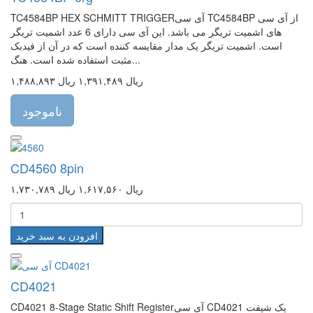
TC4584BP HEX SCHMITT TRIGGERآی سی TC4584BP از آی سی
های اشمیت تریگر می باشد. این آی سی دارای 6 عدد اشمیت تریگر
است. اشمیت تریگر یک مدار مقایسه کننده است که در آن از فیدبک
مثبت استفاده شده است. هنگ...
۱,۴۸۸,۸۹۳ ریال
۱,۳۹۱,۴۸۹ ریال
ناموجود
CD4560 8pin
۱,۷۳۰,۷۸۹ ریال
۱,۶۱۷,۵۶۰ ریال
افزودن به سبد خرید
CD4021
CD4021 8-Stage Static Shift Registerآی سی CD4021 یک شیفت