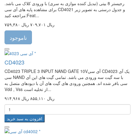
رجیستر 8 بیتی (تبدیل کننده موازی به سری) با ورودی کلاک می باشد.
برای مشاهده پایه های آی سی CD4021 و جدول درستی به تصویر زیر
مراجعه کنید:Feat...
۷۵۹,۳۸۰ ریال
۷۰۹,۷۰۱ ریال
ناموجود
CD4023
CD4023 TRIPLE 3 INPUT NAND GATE 10Vآی سی CD4023 یک آی
سی NAND با سه گیت سه ورودی می باشد. تمامی گیت های این آی
سی بافر شده اند. همچنین ورودی های گیت های آن با دیودهای متصل به
Vdd , Vss از تخلیه است...
۹۱۴,۹۶۸ ریال
۸۵۵,۱۱۰ ریال
افزودن به سبد خرید