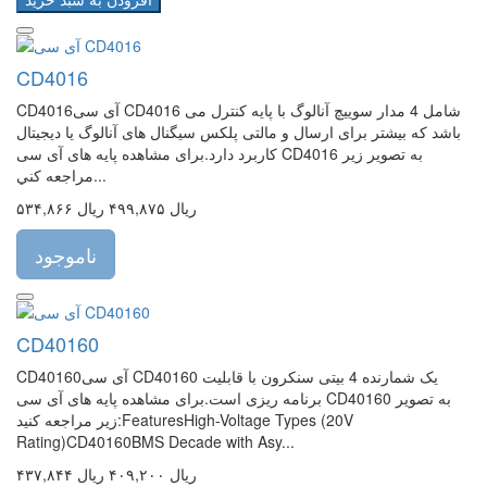
CD4016
CD4016آی سی CD4016 شامل 4 مدار سوییچ آنالوگ با پایه کنترل می
باشد که بیشتر برای ارسال و مالتی پلکس سیگنال های آنالوگ یا دیجیتال
کاربرد دارد.برای مشاهده پایه های آی سی CD4016 به تصویر زیر
مراجعه کني...
۵۳۴,۸۶۶ ریال
۴۹۹,۸۷۵ ریال
ناموجود
CD40160
CD40160آی سی CD40160 یک شمارنده 4 بیتی سنکرون با قابلیت
برنامه ریزی است.برای مشاهده پایه های آی سی CD40160 به تصویر
زیر مراجعه کنید:FeaturesHigh-Voltage Types (20V
Rating)CD40160BMS Decade with Asy...
۴۳۷,۸۴۴ ریال
۴۰۹,۲۰۰ ریال