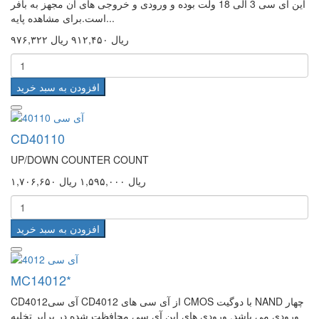
این آی سی 3 الی 18 ولت بوده و ورودی و خروجی های آن مجهز به بافر
است.برای مشاهده پایه...
۹۷۶,۳۲۲ ریال
۹۱۲,۴۵۰ ریال
افزودن به سبد خرید
CD40110
UP/DOWN COUNTER COUNT
۱,۷۰۶,۶۵۰ ریال
۱,۵۹۵,۰۰۰ ریال
افزودن به سبد خرید
MC14012*
CD4012آی سی CD4012 از آی سی های CMOS با دوگیت NAND چهار
ورودی می باشد. ورودی های این آی سی محافظت شده در برابر تخلیه