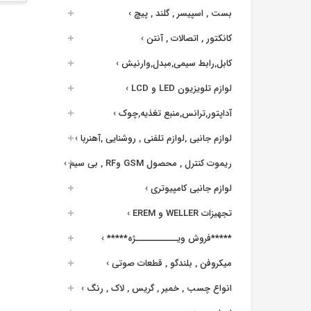
بست , اسپیسر , گلند , پیچ
›
کانکتور , اتصالات , آنتن
›
کابل,رابط سیمی,مبدل,وارنیش
›
لوازم تلویزیون LED و LCD
›
آداپتور,ترانس,منبع تغذیه,چوک
›
لوازم جانبی ,لوازم تلفنی , روشنایی ,آهنربا
›
ریموت کنترل , محصول GSM وRF , بی سیم
›
لوازم جانبی کامپیوتری
›
تجهیزات WELLER و EREM
›
*****فروش ویــــــــــــژه*****
›
میکروفن , بلندگو , قطعات صوتی
›
انواع چسب , خمیر , گریس , لاک , رنگ
›