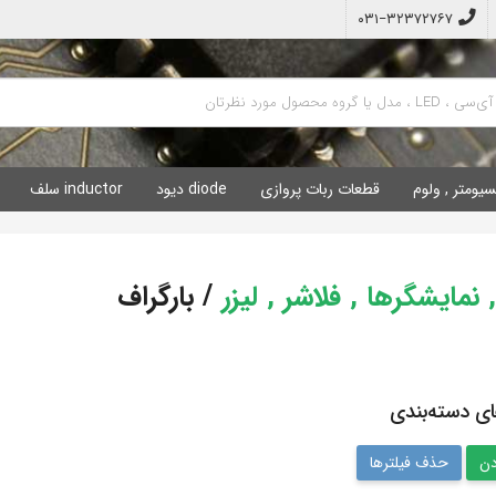
۰۳۱−۳۲۳۷۲۷۶۷
سیومتر , ولوم
قطعات ربات پروازی
diode دیود
inductor سلف
/
بارگراف
ای دسته‌بندی
حذف فیلترها