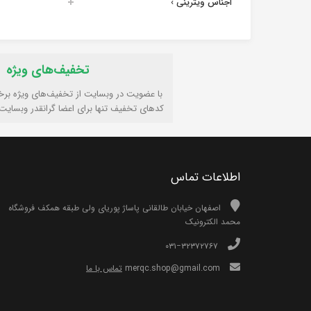
اجناس ویترینی
›
تخفیف‌های ویژه
با عضویت در وبسایت از تخفیف‌های ویژه برخ
کدهای تخفیف تنها برای اعضا گرانقدر وبسایت
اطلاعات تماس
اصفهان خیابان طالقانی پاساژ پوریای ولی طبقه همکف فروشگاه
محمد الکترونیک
۰۳۱−۳۲۳۷۲۷۶۷
merqc.shop@gmail.com
تماس با ما