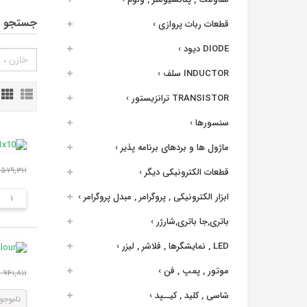
جستجو د
قطعات ربات پروازی
›
DIODE دیود
›
INDUCTOR سلف
›
TRANSISTOR ترانزیستور
›
سنسورها
›
ماژول ها و بردهای برنامه پذیر
›
۵۷۹,۳۱۱ ریال
قطعات الکترونیکی دیگر
›
ابزار الکترونیکی , پروگرامر , مبدل پروگرامر
›
باتری,جا باتری,شارژر
›
LED , نمایشگرها , فلاشر , لیزر
›
موتور , پمپ , فن
›
۹۴۱,۸۱۱ ریال
شاسی , کلید , کیــپد
›
ناموجو