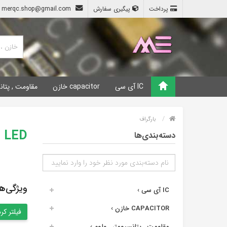
پرداخت
پیگیری سفارش
merqc.shop@gmail.com
IC آی سی
capacitor خازن
مقاومت , پتان
بارگراف
LED , نمایشگرها , فلاشر , لیزر
دسته‌بندی‌ها
ویژگی‌ه
IC آی سی
›
CAPACITOR خازن
›
مقاومت , پتانسیومتر , ولوم
›