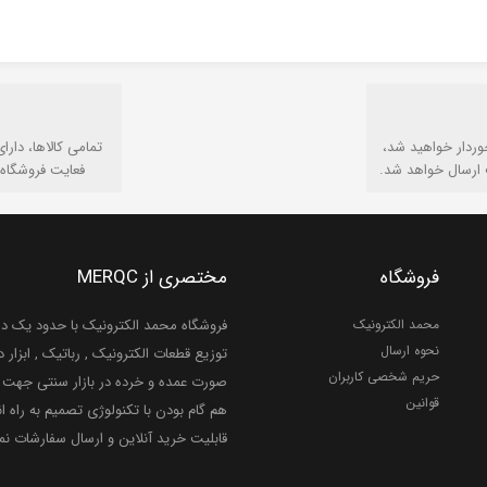
وردار خواهید شد،
تمامی كالاها، دارا
 ارسال خواهد شد.
فعایت فروشگاه 
فروشگاه
مختصری از MERQC
محمد الکترونیک
فروشگاه محمد الکترونیک با حدود یک دهه
نحوه ارسال
توزیع قطعات الکترونیک , رباتیک , ابزار دق
حریم شخصی کاربران
صورت عمده و خرده در بازار سنتی جهت ر
قوانین
هم گام بودن با تکنولوژی تصمیم به راه ان
قابلیت خرید آنلاین و ارسال سفارشات ن