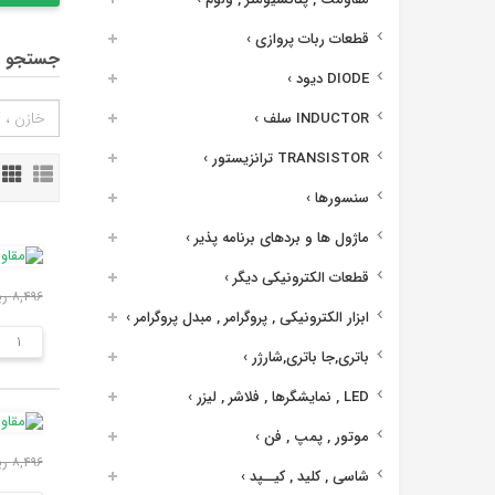
قطعات ربات پروازی
›
جستجو د
DIODE دیود
›
INDUCTOR سلف
›
TRANSISTOR ترانزیستور
›
سنسورها
›
ماژول ها و بردهای برنامه پذیر
›
قطعات الکترونیکی دیگر
›
۸,۴۹۶ ریال
ابزار الکترونیکی , پروگرامر , مبدل پروگرامر
›
باتری,جا باتری,شارژر
›
LED , نمایشگرها , فلاشر , لیزر
›
موتور , پمپ , فن
›
۸,۴۹۶ ریال
شاسی , کلید , کیــپد
›