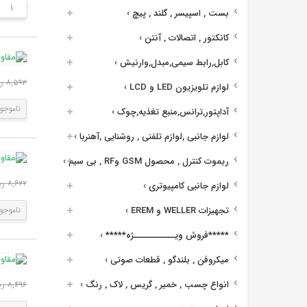
بست , اسپیسر , گلند , پیچ
›
کانکتور , اتصالات , آنتن
›
کابل,رابط سیمی,مبدل,وارنیش
›
۸,۵۹۳ ریال
لوازم تلویزیون LED و LCD
›
ناموجو
آداپتور,ترانس,منبع تغذیه,چوک
›
لوازم جانبی ,لوازم تلفنی , روشنایی ,آهنربا
›
ریموت کنترل , محصول GSM وRF , بی سیم
›
۸,۶۲۲ ریال
لوازم جانبی کامپیوتری
›
ناموجو
تجهیزات WELLER و EREM
›
*****فروش ویــــــــــــژه*****
›
میکروفن , بلندگو , قطعات صوتی
›
انواع چسب , خمیر , گریس , لاک , رنگ
›
۸,۴۹۶ ریال