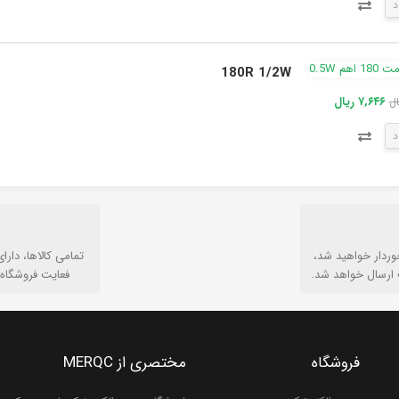
د
180R 1/2W
۷,۶۴۶ ریال
د
وردار خواهید شد،
تمامی كالاها، دارا
 ارسال خواهد شد.
فعایت فروشگاه 
فروشگاه
مختصری از MERQC