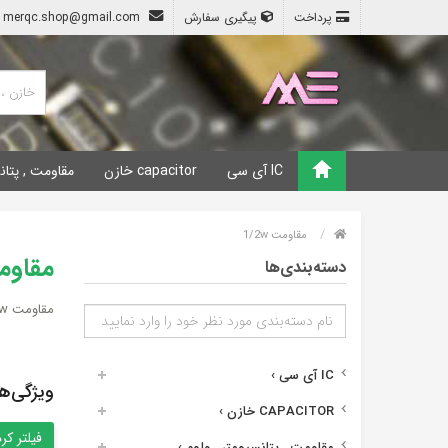
پرداخت
پیگیری سفارش
merqc.shop@gmail.com
IC آی سی
capacitor خازن
مقاومت , پتان
مقاومت 1/2w
مقاومت
دسته‌بندی‌ها
مقاومت 1/2w
IC آی سی
›
ویژگی‌ه
CAPACITOR خازن
›
مقاومت , پتانسیومتر , ولوم
›