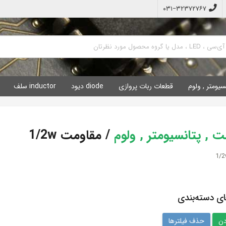
۰۳۱−۳۲۳۷۲۷۶۷
سیومتر , ولوم
قطعات ربات پروازی
diode دیود
inductor سلف
 , پتانسیومتر , ولوم
/
مقاومت 1/2w
ای دسته‌بندی
حذف فیلترها