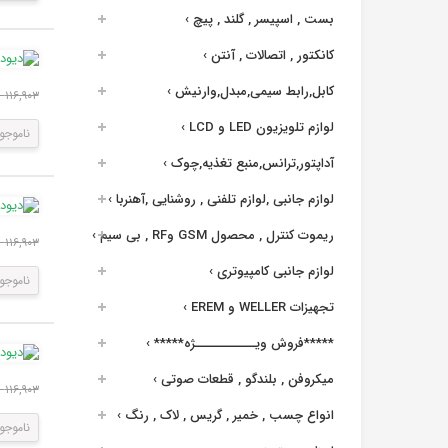
بست , اسپیسر , گلند , پیچ
›
کانکتور , اتصالات , آنتن
›
کابل,رابط سیمی,مبدل,وارنیش
›
۱۱۶,۹۰۳ ریال
لوازم تلویزیون LED و LCD
›
ناموجو
آداپتور,ترانس,منبع تغذیه,چوک
›
لوازم جانبی ,لوازم تلفنی , روشنایی ,آهنربا
›
ریموت کنترل , محصول GSM وRF , بی سیم
›
۱۱۶,۹۰۳ ریال
لوازم جانبی کامپیوتری
›
ناموجو
تجهیزات WELLER و EREM
›
*****فروش ویــــــــــــژه*****
›
میکروفن , بلندگو , قطعات صوتی
›
۱۱۶,۹۰۳ ریال
انواع چسب , خمیر , گریس , لاک , رنگ
›
ناموجو