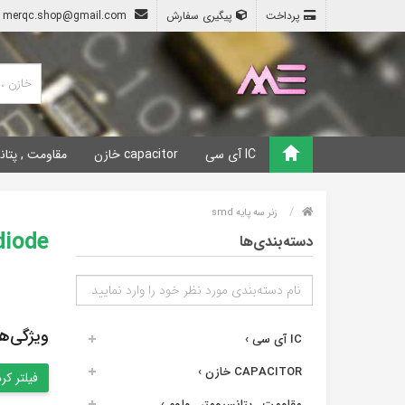
پرداخت
پیگیری سفارش
merqc.shop@gmail.com
IC آی سی
capacitor خازن
مقاومت , پتان
زنر سه پایه smd
diode دیو
دسته‌بندی‌ها
ویژگی‌ه
IC آی سی
›
CAPACITOR خازن
›
مقاومت , پتانسیومتر , ولوم
›