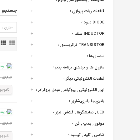
جستجو د
قطعات ربات پروازی
›
DIODE دیود
›
INDUCTOR سلف
›
TRANSISTOR ترانزیستور
›
سنسورها
›
ماژول ها و بردهای برنامه پذیر
›
۱۱۶,۹۰۳ ریال
قطعات الکترونیکی دیگر
›
ابزار الکترونیکی , پروگرامر , مبدل پروگرامر
›
ناموجو
باتری,جا باتری,شارژر
›
LED , نمایشگرها , فلاشر , لیزر
›
موتور , پمپ , فن
›
۱۱۶,۹۰۳ ریال
شاسی , کلید , کیــپد
›
ناموجو