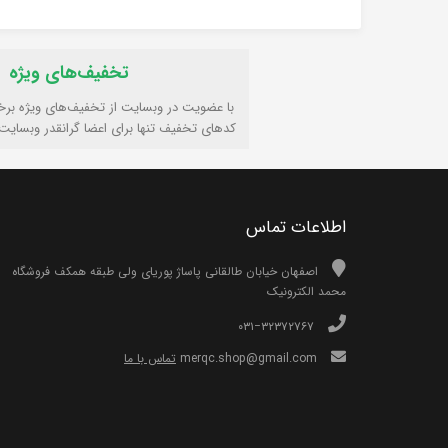
تخفیف‌های ویژه
با عضویت در وبسایت از تخفیف‌های ویژه برخ
کدهای تخفیف تنها برای اعضا گرانقدر وبسایت
اطلاعات تماس
اصفهان خیابان طالقانی پاساژ پوریای ولی طبقه همکف فروشگاه
محمد الکترونیک
۰۳۱−۳۲۳۷۲۷۶۷
merqc.shop@gmail.com
تماس با ما