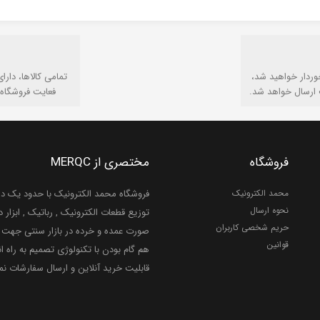
وردار خواهید شد،
تمامی كالاها، دارا
 ارسال خواهد شد.
فعایت فروشگاه 
فروشگاه
مختصری از MERQC
محمد الکترونیک
فروشگاه محمد الکترونیک با حدود یک دهه
نحوه ارسال
توزیع قطعات الکترونیک , رباتیک , ابزار دق
حریم شخصی کاربران
صورت عمده و خرده در بازار سنتی جهت ر
قوانین
هم گام بودن با تکنولوژی تصمیم به راه ان
قابلیت خرید آنلاین و ارسال سفارشات ن