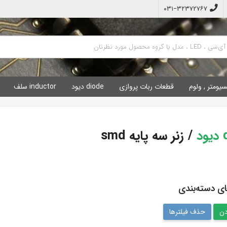
۰۳۱−۳۲۳۷۲۷۶۷
سیومتر , ولوم
قطعات ربات پروازی
diode دیود
inductor سلف
د
/
زنر سه پایه smd
ای دسته‌بندی
حذف فیلترها