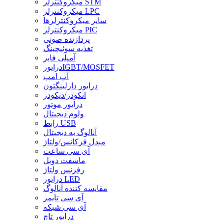
میکروکنترلر STM
میکروکنترلر LPC
سایر میکروکنترلرها
میکروکنترلر PIC
پردازنده صوتی
تغذیه سوئیچینگ
آمپلی فایر
درایورIGBT/MOSFET
آپ امپ
درایور دارلینگتون
انکودر/دیکودر
درایور موتور
ولوم دیجیتال
رابط USB
آنالوگ به دیجیتال
مبدل فرکانس/ولتاژ
آی سی ساعت
ماسفت دوبل
رفرنس ولتاژ
درایور LED
مقایسه کننده آنالوگ
آی سی تایمر
آی سی شبکه
درایور تاچ