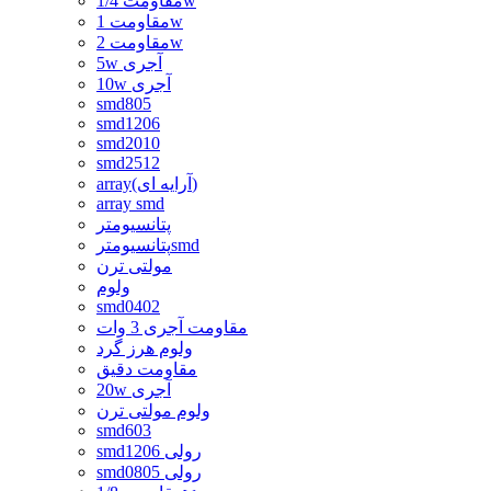
مقاومت 1/4w
مقاومت 1w
مقاومت 2w
5w آجری
10w آجری
smd805
smd1206
smd2010
smd2512
array(آرایه ای)
array smd
پتانسیومتر
پتانسیومترsmd
مولتی ترن
ولوم
smd0402
مقاومت آجری 3 وات
ولوم هرز گرد
مقاومت دقیق
20w آجری
ولوم مولتی ترن
smd603
smd1206 رولی
smd0805 رولی