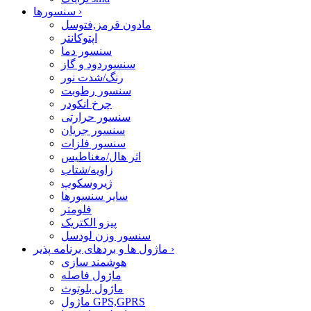
›
سنسورها
مادون قرمز,فتوسل
اپتوکانتر
سنسور دما
سنسوردود و گاز
رنگ/شدت نور
سنسور رطوبت
چرخ انکودر
سنسور حرارتی
سنسور جریان
سنسور فلزات
اثر هال/مغناطیس
زاویه/شتاب
ژیروسکوپ
سایر سنسورها
فلومتر
پیزو الکتریک
سنسور وزن لودسل
›
ماژول ها و بردهای برنامه پذیر
هوشمند سازی
ماژول فاصله
ماژول بلوتوث
ماژول GPS,GPRS