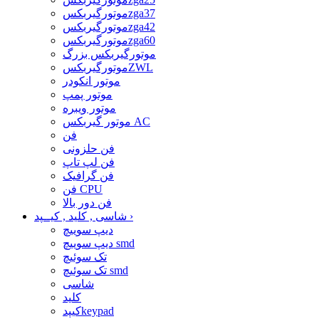
موتورگیربکسzga37
موتورگیربکسzga42
موتورگیربکسzga60
موتورگیربکس بزرگ
موتورگیربکسZWL
موتور انکودر
موتور پمپ
موتور ویبره
موتور گیربکس AC
فن
فن حلزونی
فن لپ تاپ
فن گرافیک
فن CPU
فن دور بالا
›
شاسی , کلید , کیــپد
دیپ سوییچ
دیپ سوییچ smd
تک سوئیچ
تک سوئیچ smd
شاسی
کلید
کیپدkeypad