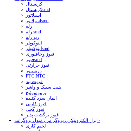
کریستال
کریستالsmd
اسیلاتور
اسیلاتورsmd
رله
رله smd
رید رله
اپتوکوپلر
اپتوکوپلرsmd
فیوز وجافیوزی
فیوزsmd
فیوز حرارتی
وریستور
PTC,NTC
فریت بید
هیت سینک و واشر
ترموسوئیچ
المان سرد کننده
فیوز کارتی
فیوز گچی
فیوز برگشت پذیر
›
ابزار الکترونیکی , پروگرامر , مبدل پروگرامر
لحیم کاری