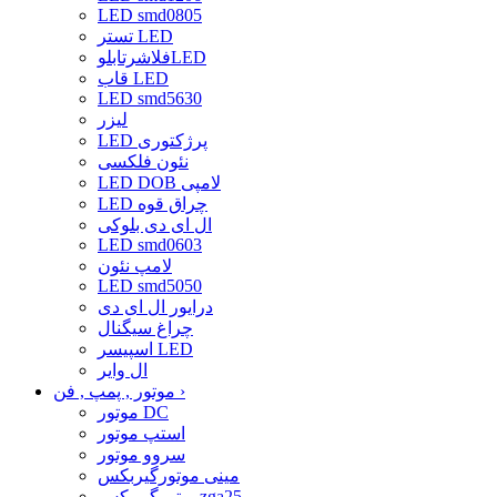
LED smd0805
تستر LED
فلاشرتابلوLED
قاب LED
LED smd5630
لیزر
LED پرژکتوری
نئون فلکسی
LED DOB لامپی
LED چراق قوه
ال ای دی بلوکی
LED smd0603
لامپ نئون
LED smd5050
درایور ال ای دی
چراغ سیگنال
اسپیسر LED
ال وایر
›
موتور , پمپ , فن
موتور DC
استپ موتور
سروو موتور
مینی موتورگیربکس
موتورگیربکسzga25