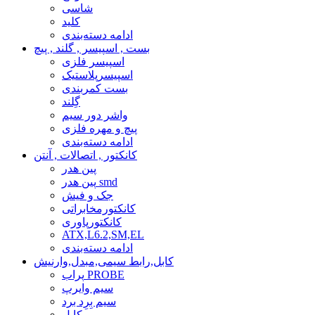
شاسی
کلید
ادامه دسته‌بندی
بست , اسپیسر , گلند , پیچ
اسپیسر فلزی
اسپیسرپلاستیک
بست کمربندی
گِلند
واشر دور سیم
پیچ و مهره فلزی
ادامه دسته‌بندی
کانکتور , اتصالات , آنتن
پین هدر
پین هدر smd
جک و فیش
کانکتورمخابراتی
کانکتورپاوری
ATX,L6.2,SM,EL
ادامه دسته‌بندی
کابل,رابط سیمی,مبدل,وارنیش
پراب PROBE
سیم وایرپ
سیم بِرِد برد
کابل