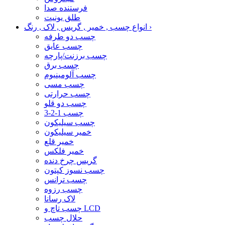
فرستنده صدا
طلق یونیت
›
انواع چسب , خمیر , گریس , لاک , رنگ
چسب دو طرفه
چسب عایق
چسب برزنت/پارچه
چسب برق
چسب آلومینیوم
چسب مسی
چسب حرارتی
چسب دو قلو
چسب 1-2-3
چسب سیلیکون
خمیر سیلیکون
خمیر قلع
خمیر فلکس
گریس چرخ دنده
چسب نسوز کپتون
چسب ترانس
چسب رزوه
لاک رسانا
چسب تاچ و LCD
حلال چسب