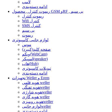
لامپ
ادامه دسته‌بندی
ریموت کنترل , محصول GSM وRF , بی سیم
ریموت کنترل
Wifi کنترل
SMS کنترل
بی سیم
ریموت
لوازم جانبی کامپیوتری
موس
صفحه کلید(کیبرد)
وبکم(WebCam)
اسپیکر(speaker)
هاب(Hub)
تبدیلات کامپیوتری
ادامه دسته‌بندی
تجهیزات Weller و Erem
هویه قلمی weller
هویه تفنگیweller
هویه شارژیweller
هویه گازی weller
هویه رومیزیweller
لوازم جانبیweller
ادامه دسته‌بندی