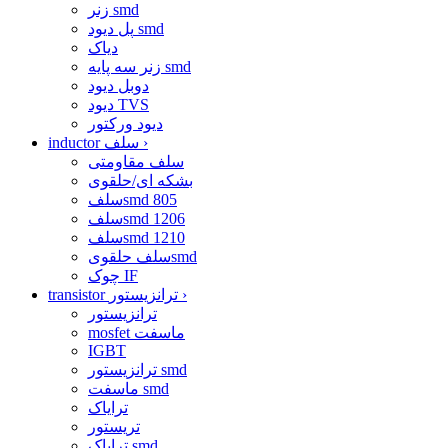
زنر smd
پل دیود smd
دیاک
زنر سه پایه smd
دوبل دیود
دیود TVS
دیود ورکتور
›
inductor سلف
سلف مقاومتی
بشکه ای/حلقوی
سلفsmd 805
سلفsmd 1206
سلفsmd 1210
سلف حلقویsmd
چوک IF
›
transistor ترانزیستور
ترانزیستور
mosfet ماسفت
IGBT
ترانزیستور smd
ماسفت smd
ترایاک
تریستور
ترایاک smd