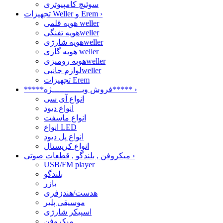
سوئیچ کامپیوتری
›
تجهیزات Weller و Erem
هویه قلمی weller
هویه تفنگیweller
هویه شارژیweller
هویه گازی weller
هویه رومیزیweller
لوازم جانبیweller
تجهیزات Erem
›
*****فروش ویــــــــــــژه*****
انواع آی سی
انواع دیود
انواع ماسفت
انواع LED
انواع پل دیود
انواع کریستال
›
میکروفن , بلندگو , قطعات صوتی
USB/FM player
بلندگو
بازر
هدست/هندزفری
موسیقی پلیر
اسپیکر شارژی
میکروفن