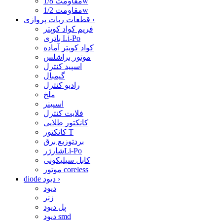
مقاومت 1/8w
مقاومت 1/2w
›
قطعات ربات پروازی
فریم کواد کوپتر
باتری Li-Po
کواد کوپتر آماده
موتور براشلس
اسپید کنترل
گیمبال
رادیو کنترل
ملخ
اسپینر
فلایت کنترل
کانکتور طلایی
کانکتور T
بردتوزیع برق
شارژرLi-Po
کابل سیلیکونی
موتور coreless
›
diode دیود
دیود
زنر
پل دیود
دیود smd