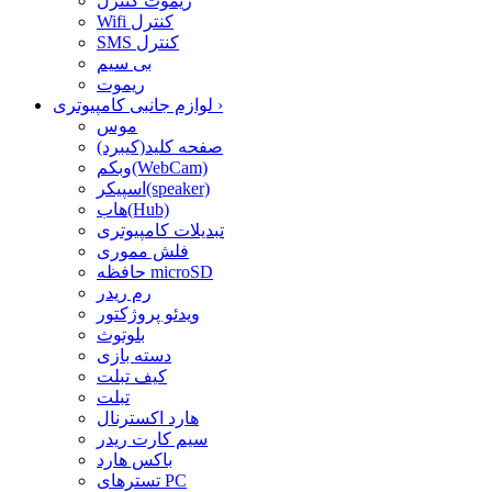
ریموت کنترل
Wifi کنترل
SMS کنترل
بی سیم
ریموت
›
لوازم جانبی کامپیوتری
موس
صفحه کلید(کیبرد)
وبکم(WebCam)
اسپیکر(speaker)
هاب(Hub)
تبدیلات کامپیوتری
فلش مموری
حافظه microSD
رم ریدر
ویدئو پروژکتور
بلوتوث
دسته بازی
کیف تبلت
تبلت
هارد اکسترنال
سیم کارت ریدر
باکس هارد
تسترهای PC