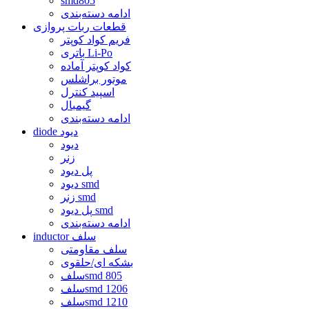
smd805
ادامه دسته‌بندی
قطعات ربات پروازی
فریم کواد کوپتر
باتری Li-Po
کواد کوپتر آماده
موتور براشلس
اسپید کنترل
گیمبال
ادامه دسته‌بندی
diode دیود
دیود
زنر
پل دیود
دیود smd
زنر smd
پل دیود smd
ادامه دسته‌بندی
inductor سلف
سلف مقاومتی
بشکه ای/حلقوی
سلفsmd 805
سلفsmd 1206
سلفsmd 1210