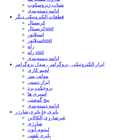
شتاب,ژیروسکوپ
ادامه دسته‌بندی
قطعات الکترونیکی دیگر
کریستال
کریستالsmd
اسیلاتور
اسیلاتورsmd
رله
رله smd
ادامه دسته‌بندی
ابزار الکترونیکی , پروگرامر , مبدل پروگرامر
لحیم کاری
مولتی متر
ابزار دستی
پروجکت برد
اسپری ها
پیچ گوشتی
ادامه دسته‌بندی
باتری,جا باتری,شارژر
غیرشارژی,آلکالاین
شارژی
لیتیوم آیون
باتری تلفنی