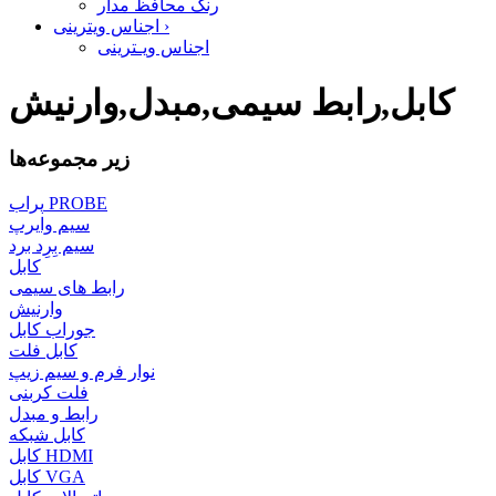
رنگ محافظ مدار
›
اجناس ویترینی
اجناس ویـترینی
کابل,رابط سیمی,مبدل,وارنیش
زیر مجموعه‌ها
پراب PROBE
سیم وایرپ
سیم بِرِد برد
کابل
رابط های سیمی
وارنیش
جوراب کابل
کابل فلت
نوار فرم و سیم زیپ
فلت کربنی
رابط و مبدل
کابل شبکه
کابل HDMI
کابل VGA