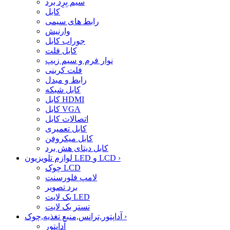
سیم بِرِد برد
کابل
رابط های سیمی
وارنیش
جوراب کابل
کابل فلت
نوار فرم و سیم زیپ
فلت کربنی
رابط و مبدل
کابل شبکه
کابل HDMI
کابل VGA
اتصالات کابل
کابل تعمیری
کابل میکروفن
کابل دیتای هش برد
›
لوازم تلویزیون LED و LCD
چوک LCD
لامپ فلورسنت
برد تصویر
بک لایت LED
تستر بک لایت
›
آداپتور,ترانس,منبع تغذیه,چوک
آداپتور