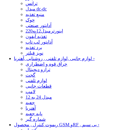
ترانس
مبدل dc-dc
منبع تغذیه
چوک
آداپتور صنعتی
اینورترمبدل12به220
تغذیه آیفون
آداپتور لپ تاپ
برد تغذیه
نویز فیلتر
›
لوازم جانبی ,لوازم تلفنی , روشنایی ,آهنربا
چراق قوه و اضطراری
ترازو دیجیتال
گجت
لوازم تلفنی
قطعات جانبی
لامپ
مبدل 24 به 12
جعبه
آهنربا
پایه جعبه
شماره گیر
›
ریموت کنترل , محصول GSM وRF , بی سیم