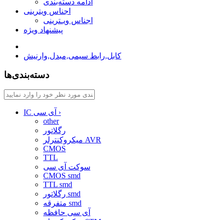
ادامه دسته‌بندی
اجناس ویترینی
اجناس ویـترینی
پیشنهاد ویژه
کابل,رابط سیمی,مبدل,وارنیش
دسته‌بندی‌ها
›
IC آی سی
other
رگلاتور
میکروکنترلر AVR
CMOS
TTL
سوکت آی سی
CMOS smd
TTL smd
رگلاتور smd
متفرقه smd
آی سی حافظه