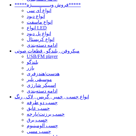
*****فروش ویــــــــــــژه*****
انواع آی سی
انواع دیود
انواع ماسفت
انواع LED
انواع پل دیود
انواع کریستال
ادامه دسته‌بندی
میکروفن , بلندگو , قطعات صوتی
USB/FM player
بلندگو
بازر
هدست/هندزفری
موسیقی پلیر
اسپیکر شارژی
ادامه دسته‌بندی
انواع چسب , خمیر , گریس , لاک , رنگ
چسب دو طرفه
چسب عایق
چسب برزنت/پارچه
چسب برق
چسب آلومینیوم
چسب مسی