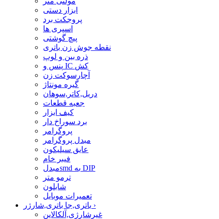
مولتی متر
ابزار دستی
پروجکت برد
اسپری ها
پیچ گوشتی
نقطه جوش زن باتری
ذره بین و لوپ
پنس و IC کش
آچارسوکت زن
گیره مونتاژ
دریل,کاتر,سوهان
جعبه قطعات
کیف ابزار
برد سوراخ دار
پروگرامر
مبدل پروگرامر
عایق سیلیکون
فیبر خام
مبدلsmd به DIP
ترمو متر
شابلون
تعمیرات موبایل
›
باتری,جا باتری,شارژر
غیرشارژی,آلکالاین