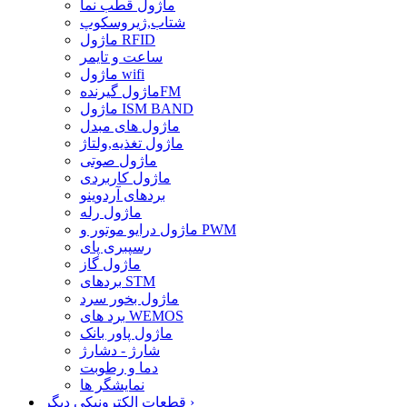
ماژول قطب نما
شتاب,ژیروسکوپ
ماژول RFID
ساعت و تایمر
ماژول wifi
ماژول گیرندهFM
ماژول ISM BAND
ماژول های مبدل
ماژول تغذیه,ولتاژ
ماژول صوتی
ماژول کاربردی
بردهای آردوینو
ماژول رله
ماژول درایو موتور و PWM
رسپبری پای
ماژول گاز
بردهای STM
ماژول بخور سرد
برد های WEMOS
ماژول پاور بانک
شارژ - دشارژ
دما و رطوبت
نمایشگر ها
›
قطعات الکترونیکی دیگر