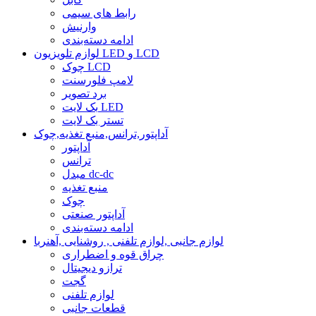
رابط های سیمی
وارنیش
ادامه دسته‌بندی
لوازم تلویزیون LED و LCD
چوک LCD
لامپ فلورسنت
برد تصویر
بک لایت LED
تستر بک لایت
آداپتور,ترانس,منبع تغذیه,چوک
آداپتور
ترانس
مبدل dc-dc
منبع تغذیه
چوک
آداپتور صنعتی
ادامه دسته‌بندی
لوازم جانبی ,لوازم تلفنی , روشنایی ,آهنربا
چراق قوه و اضطراری
ترازو دیجیتال
گجت
لوازم تلفنی
قطعات جانبی