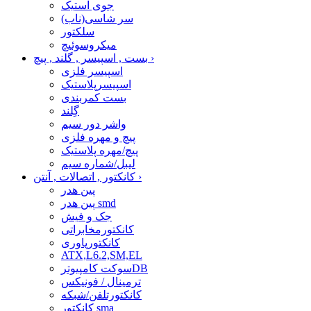
جوی استیک
سر شاسی(ناب)
سلکتور
میکروسوئیچ
›
بست , اسپیسر , گلند , پیچ
اسپیسر فلزی
اسپیسرپلاستیک
بست کمربندی
گِلند
واشر دور سیم
پیچ و مهره فلزی
پیچ/مهره پلاستیک
لیبل/شماره سیم
›
کانکتور , اتصالات , آنتن
پین هدر
پین هدر smd
جک و فیش
کانکتورمخابراتی
کانکتورپاوری
ATX,L6.2,SM,EL
سوکت کامپیوترDB
ترمینال / فونیکس
کانکتورتلفن/شبکه
کانکتور sma