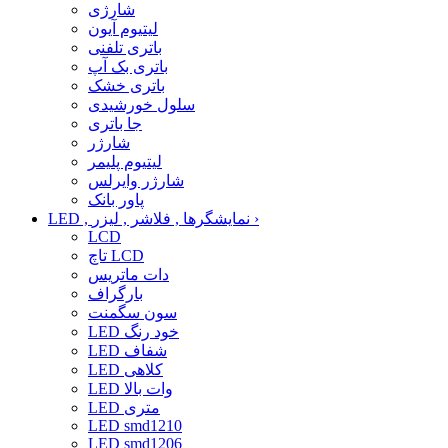
شارژی
لیتیوم آیون
باتری تلفنی
باتری بک آپ
باتری خشک
سلول خورشیدی
جا باتری
شارژر
لیتیوم پلیمر
شارژر وایرلس
پاور بانک
›
LED , نمایشگرها , فلاشر , لیزر
LCD
تاچ LCD
دات ماتریس
بارگراف
سون سگمنت
LED خود رنگ
LED شفاف
LED کلاهی
LED وات بالا
LED متری
LED smd1210
LED smd1206