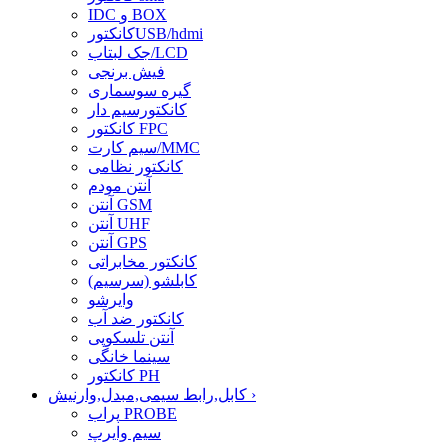
IDC و BOX
کانکتورUSB/hdmi
جک لبتاب/LCD
فیش برنجی
گیره سوسماری
کانکتورسیم دار
کانکتور FPC
سیم کارت/MMC
کانکتور نظامی
آنتن مودم
آنتن GSM
آنتن UHF
آنتن GPS
کانکتور مخابراتی
کابلشو (سرسیم)
وایرشو
کانکتور ضد آب
آنتن تلسکوپی
سینما خانگی
کانکتور PH
›
کابل,رابط سیمی,مبدل,وارنیش
پراب PROBE
سیم وایرپ