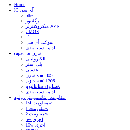
Home
IC آی سی
other
رگلاتور
میکروکنترلر AVR
CMOS
TTL
سوکت آی سی
ادامه دسته‌بندی
capacitor خازن
الکترولیتی
پلی استر
عدسی
خازن smd 805
خازن smd 1206
تانتالیومsmdسایزA
ادامه دسته‌بندی
مقاومت , پتانسیومتر , ولوم
مقاومت 1/4w
مقاومت 1w
مقاومت 2w
5w آجری
10w آجری