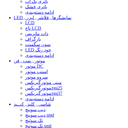
باتری بک آپ
باتری خشک
ادامه دسته‌بندی
LED , نمایشگرها , فلاشر , لیزر
LCD
تاچ LCD
دات ماتریس
بارگراف
سون سگمنت
LED خود رنگ
ادامه دسته‌بندی
موتور , پمپ , فن
موتور DC
استپ موتور
سروو موتور
مینی موتورگیربکس
موتورگیربکسzga25
موتورگیربکسzga37
ادامه دسته‌بندی
شاسی , کلید , کیــپد
دیپ سوییچ
دیپ سوییچ smd
تک سوئیچ
تک سوئیچ smd