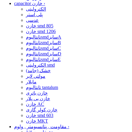
›
capacitor خازن
الکترولیتی
پلی استر
عدسی
خازن smd 805
خازن smd 1206
تانتالیومsmdسایزA
تانتالیومsmdسایزB
تانتالیومsmdسایزC
تانتالیومsmdسایزD
تانتالیومsmdسایزE
الکترولیتی smd
خشک (جامد)
مولتی لایر
مایلار
تانتالیوم tantalum
خازن باتری
خازن بی پلار
خازن AC
خازن کولر گازی
خازن smd 603
خازن MKT
›
مقاومت , پتانسیومتر , ولوم