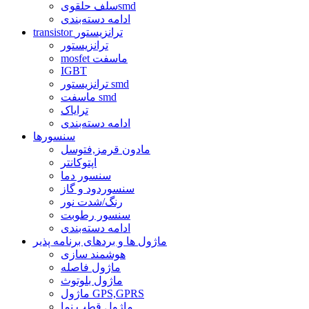
سلف حلقویsmd
ادامه دسته‌بندی
transistor ترانزیستور
ترانزیستور
mosfet ماسفت
IGBT
ترانزیستور smd
ماسفت smd
ترایاک
ادامه دسته‌بندی
سنسورها
مادون قرمز,فتوسل
اپتوکانتر
سنسور دما
سنسوردود و گاز
رنگ/شدت نور
سنسور رطوبت
ادامه دسته‌بندی
ماژول ها و بردهای برنامه پذیر
هوشمند سازی
ماژول فاصله
ماژول بلوتوث
ماژول GPS,GPRS
ماژول قطب نما