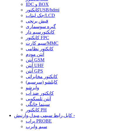
IDC و BOX
کانکتورUSB/hdmi
جک لبتاب/LCD
فیش برنجی
گیره سوسماری
کانکتورسیم دار
کانکتور FPC
سیم کارت/MMC
کانکتور نظامی
آنتن مودم
آنتن GSM
آنتن UHF
آنتن GPS
کانکتور مخابراتی
کابلشو (سرسیم)
وایرشو
کانکتور ضد آب
آنتن تلسکوپی
سینما خانگی
کانکتور PH
›
کابل,رابط سیمی,مبدل,وارنیش
پراب PROBE
سیم وایرپ