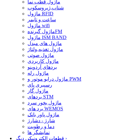
ماژول قطب نما
شتاب,ژیروسکوپ
ماژول RFID
ساعت و تایمر
ماژول wifi
ماژول گیرندهFM
ماژول ISM BAND
ماژول های مبدل
ماژول تغذیه,ولتاژ
ماژول صوتی
ماژول کاربردی
بردهای آردوینو
ماژول رله
ماژول درایو موتور و PWM
رسپبری پای
ماژول گاز
بردهای STM
ماژول بخور سرد
برد های WEMOS
ماژول پاور بانک
شارژ - دشارژ
دما و رطوبت
نمایشگر ها
›
قطعات الکترونیکی دیگر