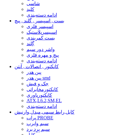
شاسی
کلید
ادامه دسته‌بندی
بست , اسپیسر , گلند , پیچ
اسپیسر فلزی
اسپیسرپلاستیک
بست کمربندی
گِلند
واشر دور سیم
پیچ و مهره فلزی
ادامه دسته‌بندی
کانکتور , اتصالات , آنتن
پین هدر
پین هدر smd
جک و فیش
کانکتورمخابراتی
کانکتورپاوری
ATX,L6.2,SM,EL
ادامه دسته‌بندی
کابل,رابط سیمی,مبدل,وارنیش
پراب PROBE
سیم وایرپ
سیم بِرِد برد
کابل