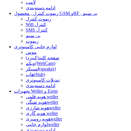
لامپ
ادامه دسته‌بندی
ریموت کنترل , محصول GSM وRF , بی سیم
ریموت کنترل
Wifi کنترل
SMS کنترل
بی سیم
ریموت
لوازم جانبی کامپیوتری
موس
صفحه کلید(کیبرد)
وبکم(WebCam)
اسپیکر(speaker)
هاب(Hub)
تبدیلات کامپیوتری
ادامه دسته‌بندی
تجهیزات Weller و Erem
هویه قلمی weller
هویه تفنگیweller
هویه شارژیweller
هویه گازی weller
هویه رومیزیweller
لوازم جانبیweller
ادامه دسته‌بندی