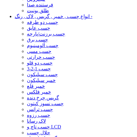
فرستنده صدا
طلق یونیت
›
انواع چسب , خمیر , گریس , لاک , رنگ
چسب دو طرفه
چسب عایق
چسب برزنت/پارچه
چسب برق
چسب آلومینیوم
چسب مسی
چسب حرارتی
چسب دو قلو
چسب 1-2-3
چسب سیلیکون
خمیر سیلیکون
خمیر قلع
خمیر فلکس
گریس چرخ دنده
چسب نسوز کپتون
چسب ترانس
چسب رزوه
لاک رسانا
چسب تاچ و LCD
حلال چسب