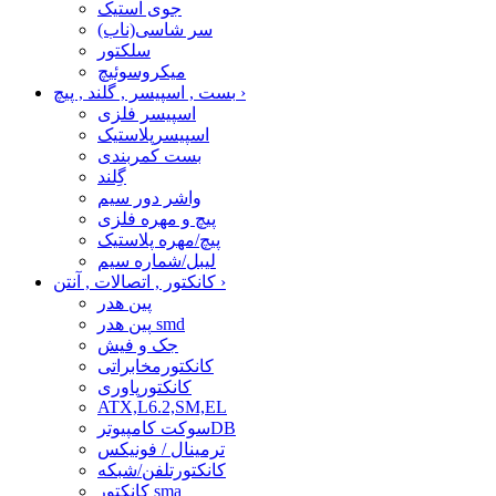
جوی استیک
سر شاسی(ناب)
سلکتور
میکروسوئیچ
›
بست , اسپیسر , گلند , پیچ
اسپیسر فلزی
اسپیسرپلاستیک
بست کمربندی
گِلند
واشر دور سیم
پیچ و مهره فلزی
پیچ/مهره پلاستیک
لیبل/شماره سیم
›
کانکتور , اتصالات , آنتن
پین هدر
پین هدر smd
جک و فیش
کانکتورمخابراتی
کانکتورپاوری
ATX,L6.2,SM,EL
سوکت کامپیوترDB
ترمینال / فونیکس
کانکتورتلفن/شبکه
کانکتور sma