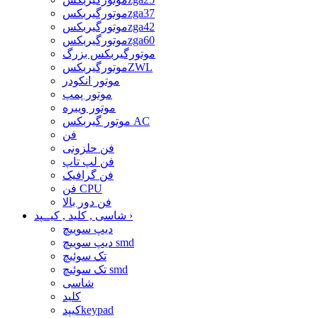
موتورگیربکسzga37
موتورگیربکسzga42
موتورگیربکسzga60
موتورگیربکس بزرگ
موتورگیربکسZWL
موتور انکودر
موتور پمپ
موتور ویبره
موتور گیربکس AC
فن
فن حلزونی
فن لپ تاپ
فن گرافیک
فن CPU
فن دور بالا
›
شاسی , کلید , کیــپد
دیپ سوییچ
دیپ سوییچ smd
تک سوئیچ
تک سوئیچ smd
شاسی
کلید
کیپدkeypad