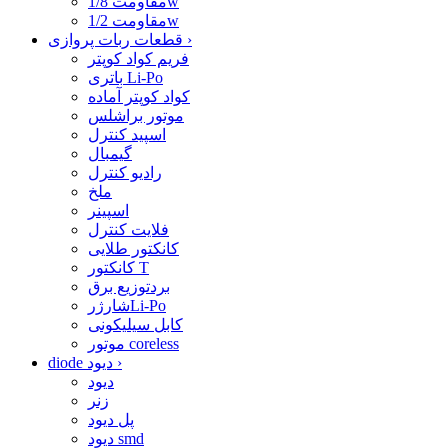
مقاومت 1/8w
مقاومت 1/2w
›
قطعات ربات پروازی
فریم کواد کوپتر
باتری Li-Po
کواد کوپتر آماده
موتور براشلس
اسپید کنترل
گیمبال
رادیو کنترل
ملخ
اسپینر
فلایت کنترل
کانکتور طلایی
کانکتور T
بردتوزیع برق
شارژرLi-Po
کابل سیلیکونی
موتور coreless
›
diode دیود
دیود
زنر
پل دیود
دیود smd