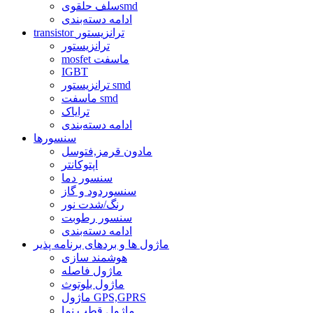
سلف حلقویsmd
ادامه دسته‌بندی
transistor ترانزیستور
ترانزیستور
mosfet ماسفت
IGBT
ترانزیستور smd
ماسفت smd
ترایاک
ادامه دسته‌بندی
سنسورها
مادون قرمز,فتوسل
اپتوکانتر
سنسور دما
سنسوردود و گاز
رنگ/شدت نور
سنسور رطوبت
ادامه دسته‌بندی
ماژول ها و بردهای برنامه پذیر
هوشمند سازی
ماژول فاصله
ماژول بلوتوث
ماژول GPS,GPRS
ماژول قطب نما