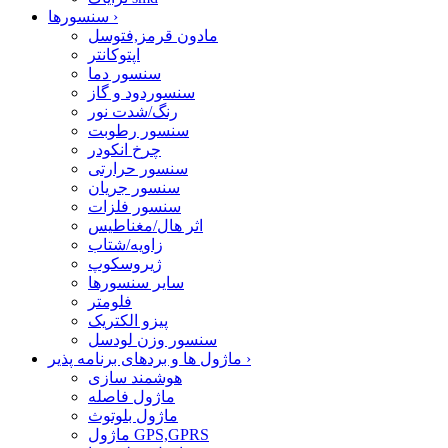
›
سنسورها
مادون قرمز,فتوسل
اپتوکانتر
سنسور دما
سنسوردود و گاز
رنگ/شدت نور
سنسور رطوبت
چرخ انکودر
سنسور حرارتی
سنسور جریان
سنسور فلزات
اثر هال/مغناطیس
زاویه/شتاب
ژیروسکوپ
سایر سنسورها
فلومتر
پیزو الکتریک
سنسور وزن لودسل
›
ماژول ها و بردهای برنامه پذیر
هوشمند سازی
ماژول فاصله
ماژول بلوتوث
ماژول GPS,GPRS