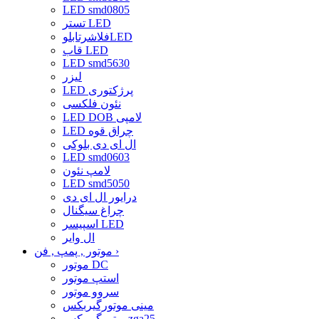
LED smd0805
تستر LED
فلاشرتابلوLED
قاب LED
LED smd5630
لیزر
LED پرژکتوری
نئون فلکسی
LED DOB لامپی
LED چراق قوه
ال ای دی بلوکی
LED smd0603
لامپ نئون
LED smd5050
درایور ال ای دی
چراغ سیگنال
اسپیسر LED
ال وایر
›
موتور , پمپ , فن
موتور DC
استپ موتور
سروو موتور
مینی موتورگیربکس
موتورگیربکسzga25