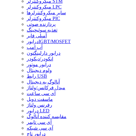
میکروکنترلر STM
میکروکنترلر LPC
سایر میکروکنترلرها
میکروکنترلر PIC
پردازنده صوتی
تغذیه سوئیچینگ
آمپلی فایر
درایورIGBT/MOSFET
آپ امپ
درایور دارلینگتون
انکودر/دیکودر
درایور موتور
ولوم دیجیتال
رابط USB
آنالوگ به دیجیتال
مبدل فرکانس/ولتاژ
آی سی ساعت
ماسفت دوبل
رفرنس ولتاژ
درایور LED
مقایسه کننده آنالوگ
آی سی تایمر
آی سی شبکه
درایور تاچ