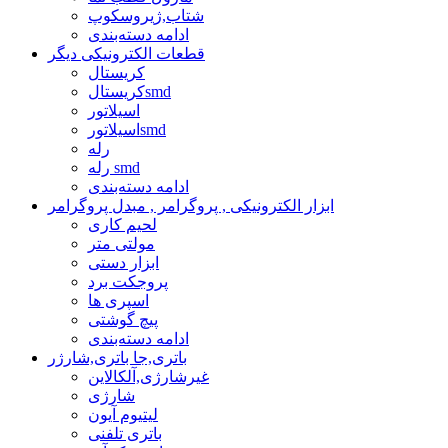
شتاب,ژیروسکوپ
ادامه دسته‌بندی
قطعات الکترونیکی دیگر
کریستال
کریستالsmd
اسیلاتور
اسیلاتورsmd
رله
رله smd
ادامه دسته‌بندی
ابزار الکترونیکی , پروگرامر , مبدل پروگرامر
لحیم کاری
مولتی متر
ابزار دستی
پروجکت برد
اسپری ها
پیچ گوشتی
ادامه دسته‌بندی
باتری,جا باتری,شارژر
غیرشارژی,آلکالاین
شارژی
لیتیوم آیون
باتری تلفنی