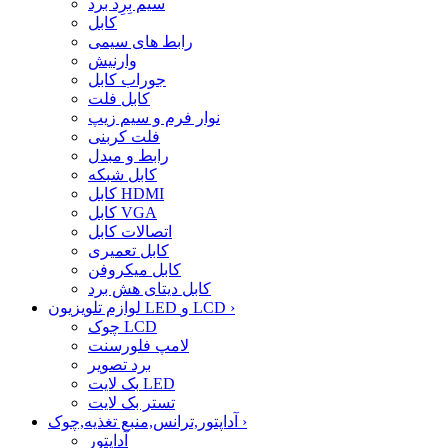
سیم بِرِد برد
کابل
رابط های سیمی
وارنیش
جوراب کابل
کابل فلت
نوار فرم و سیم زیپ
فلت کربنی
رابط و مبدل
کابل شبکه
کابل HDMI
کابل VGA
اتصالات کابل
کابل تعمیری
کابل میکروفن
کابل دیتای هش برد
›
لوازم تلویزیون LED و LCD
چوک LCD
لامپ فلورسنت
برد تصویر
بک لایت LED
تستر بک لایت
›
آداپتور,ترانس,منبع تغذیه,چوک
آداپتور