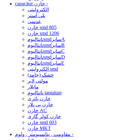
›
capacitor خازن
الکترولیتی
پلی استر
عدسی
خازن smd 805
خازن smd 1206
تانتالیومsmdسایزA
تانتالیومsmdسایزB
تانتالیومsmdسایزC
تانتالیومsmdسایزD
تانتالیومsmdسایزE
الکترولیتی smd
خشک (جامد)
مولتی لایر
مایلار
تانتالیوم tantalum
خازن باتری
خازن بی پلار
خازن AC
خازن کولر گازی
خازن smd 603
خازن MKT
›
مقاومت , پتانسیومتر , ولوم