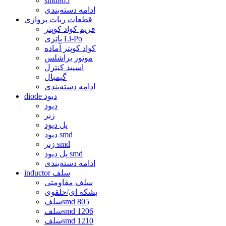
smd805
ادامه دسته‌بندی
قطعات ربات پروازی
فریم کواد کوپتر
باتری Li-Po
کواد کوپتر آماده
موتور براشلس
اسپید کنترل
گیمبال
ادامه دسته‌بندی
diode دیود
دیود
زنر
پل دیود
دیود smd
زنر smd
پل دیود smd
ادامه دسته‌بندی
inductor سلف
سلف مقاومتی
بشکه ای/حلقوی
سلفsmd 805
سلفsmd 1206
سلفsmd 1210