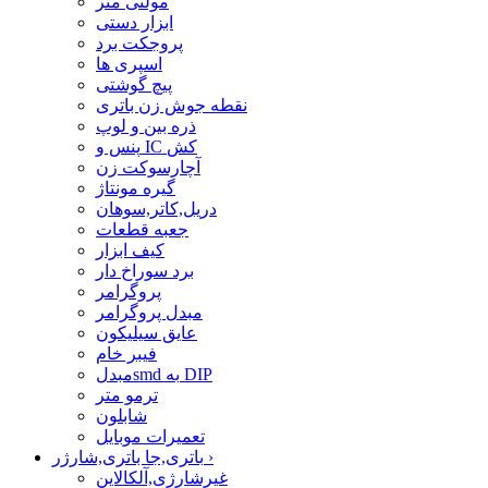
مولتی متر
ابزار دستی
پروجکت برد
اسپری ها
پیچ گوشتی
نقطه جوش زن باتری
ذره بین و لوپ
پنس و IC کش
آچارسوکت زن
گیره مونتاژ
دریل,کاتر,سوهان
جعبه قطعات
کیف ابزار
برد سوراخ دار
پروگرامر
مبدل پروگرامر
عایق سیلیکون
فیبر خام
مبدلsmd به DIP
ترمو متر
شابلون
تعمیرات موبایل
›
باتری,جا باتری,شارژر
غیرشارژی,آلکالاین