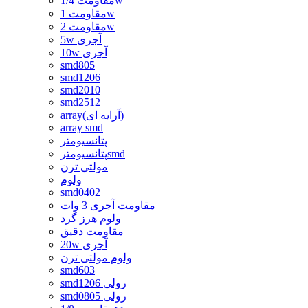
مقاومت 1/4w
مقاومت 1w
مقاومت 2w
5w آجری
10w آجری
smd805
smd1206
smd2010
smd2512
array(آرایه ای)
array smd
پتانسیومتر
پتانسیومترsmd
مولتی ترن
ولوم
smd0402
مقاومت آجری 3 وات
ولوم هرز گرد
مقاومت دقیق
20w آجری
ولوم مولتی ترن
smd603
smd1206 رولی
smd0805 رولی