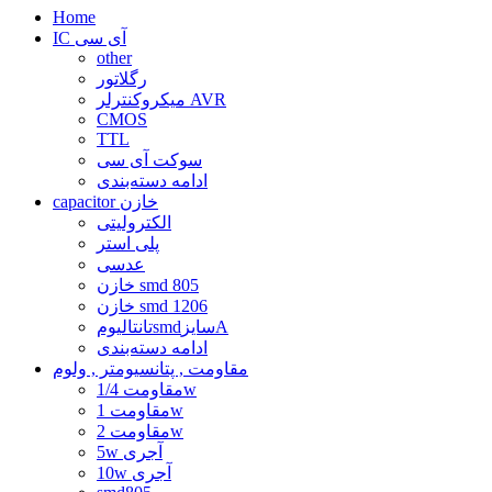
Home
IC آی سی
other
رگلاتور
میکروکنترلر AVR
CMOS
TTL
سوکت آی سی
ادامه دسته‌بندی
capacitor خازن
الکترولیتی
پلی استر
عدسی
خازن smd 805
خازن smd 1206
تانتالیومsmdسایزA
ادامه دسته‌بندی
مقاومت , پتانسیومتر , ولوم
مقاومت 1/4w
مقاومت 1w
مقاومت 2w
5w آجری
10w آجری