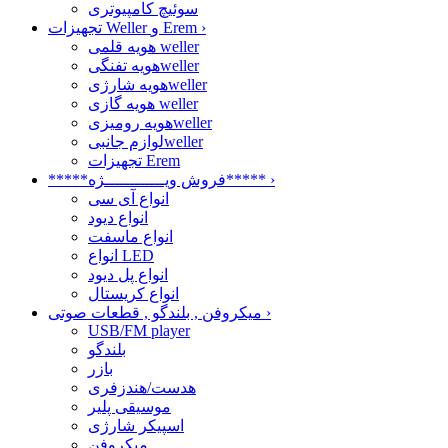
سوئیچ کامپیوتری
›
تجهیزات Weller و Erem
هویه قلمی weller
هویه تفنگیweller
هویه شارژیweller
هویه گازی weller
هویه رومیزیweller
لوازم جانبیweller
تجهیزات Erem
›
*****فروش ویــــــــــــژه*****
انواع آی سی
انواع دیود
انواع ماسفت
انواع LED
انواع پل دیود
انواع کریستال
›
میکروفن , بلندگو , قطعات صوتی
USB/FM player
بلندگو
بازر
هدست/هندزفری
موسیقی پلیر
اسپیکر شارژی
میکروفن