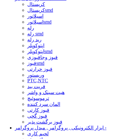
کریستال
کریستالsmd
اسیلاتور
اسیلاتورsmd
رله
رله smd
رید رله
اپتوکوپلر
اپتوکوپلرsmd
فیوز وجافیوزی
فیوزsmd
فیوز حرارتی
وریستور
PTC,NTC
فریت بید
هیت سینک و واشر
ترموسوئیچ
المان سرد کننده
فیوز کارتی
فیوز گچی
فیوز برگشت پذیر
›
ابزار الکترونیکی , پروگرامر , مبدل پروگرامر
لحیم کاری