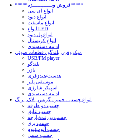
*****فروش ویــــــــــــژه*****
انواع آی سی
انواع دیود
انواع ماسفت
انواع LED
انواع پل دیود
انواع کریستال
ادامه دسته‌بندی
میکروفن , بلندگو , قطعات صوتی
USB/FM player
بلندگو
بازر
هدست/هندزفری
موسیقی پلیر
اسپیکر شارژی
ادامه دسته‌بندی
انواع چسب , خمیر , گریس , لاک , رنگ
چسب دو طرفه
چسب عایق
چسب برزنت/پارچه
چسب برق
چسب آلومینیوم
چسب مسی