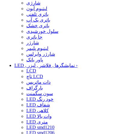
شارژی
لیتیوم آیون
باتری تلفنی
باتری بک آپ
باتری خشک
سلول خورشیدی
جا باتری
شارژر
لیتیوم پلیمر
شارژر وایرلس
پاور بانک
›
LED , نمایشگرها , فلاشر , لیزر
LCD
تاچ LCD
دات ماتریس
بارگراف
سون سگمنت
LED خود رنگ
LED شفاف
LED کلاهی
LED وات بالا
LED متری
LED smd1210
LED smd1206