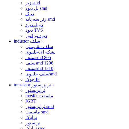
زنر smd
پل دیود smd
دیاک
زنر سه پایه smd
دوبل دیود
دیود TVS
دیود ورکتور
›
inductor سلف
سلف مقاومتی
بشکه ای/حلقوی
سلفsmd 805
سلفsmd 1206
سلفsmd 1210
سلف حلقویsmd
چوک IF
›
transistor ترانزیستور
ترانزیستور
mosfet ماسفت
IGBT
ترانزیستور smd
ماسفت smd
ترایاک
تریستور
ترایاک smd