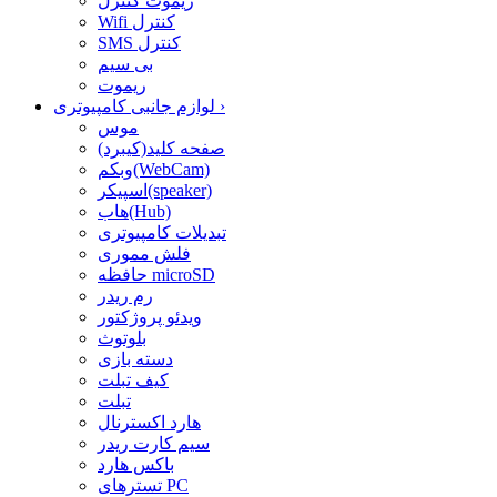
ریموت کنترل
Wifi کنترل
SMS کنترل
بی سیم
ریموت
›
لوازم جانبی کامپیوتری
موس
صفحه کلید(کیبرد)
وبکم(WebCam)
اسپیکر(speaker)
هاب(Hub)
تبدیلات کامپیوتری
فلش مموری
حافظه microSD
رم ریدر
ویدئو پروژکتور
بلوتوث
دسته بازی
کیف تبلت
تبلت
هارد اکسترنال
سیم کارت ریدر
باکس هارد
تسترهای PC