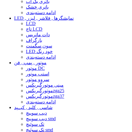
باتری بک آپ
باتری خشک
ادامه دسته‌بندی
LED , نمایشگرها , فلاشر , لیزر
LCD
تاچ LCD
دات ماتریس
بارگراف
سون سگمنت
LED خود رنگ
ادامه دسته‌بندی
موتور , پمپ , فن
موتور DC
استپ موتور
سروو موتور
مینی موتورگیربکس
موتورگیربکسzga25
موتورگیربکسzga37
ادامه دسته‌بندی
شاسی , کلید , کیــپد
دیپ سوییچ
دیپ سوییچ smd
تک سوئیچ
تک سوئیچ smd