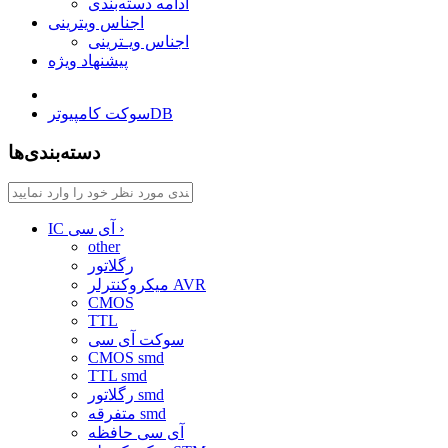
ادامه دسته‌بندی
اجناس ویترینی
اجناس ویـترینی
پیشنهاد ویژه
سوکت کامپیوترDB
دسته‌بندی‌ها
›
IC آی سی
other
رگلاتور
میکروکنترلر AVR
CMOS
TTL
سوکت آی سی
CMOS smd
TTL smd
رگلاتور smd
متفرقه smd
آی سی حافظه