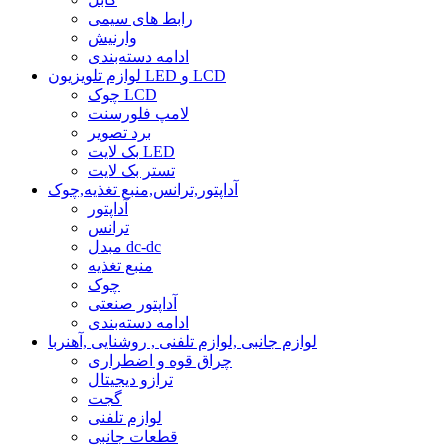
رابط های سیمی
وارنیش
ادامه دسته‌بندی
لوازم تلویزیون LED و LCD
چوک LCD
لامپ فلورسنت
برد تصویر
بک لایت LED
تستر بک لایت
آداپتور,ترانس,منبع تغذیه,چوک
آداپتور
ترانس
مبدل dc-dc
منبع تغذیه
چوک
آداپتور صنعتی
ادامه دسته‌بندی
لوازم جانبی ,لوازم تلفنی , روشنایی ,آهنربا
چراق قوه و اضطراری
ترازو دیجیتال
گجت
لوازم تلفنی
قطعات جانبی