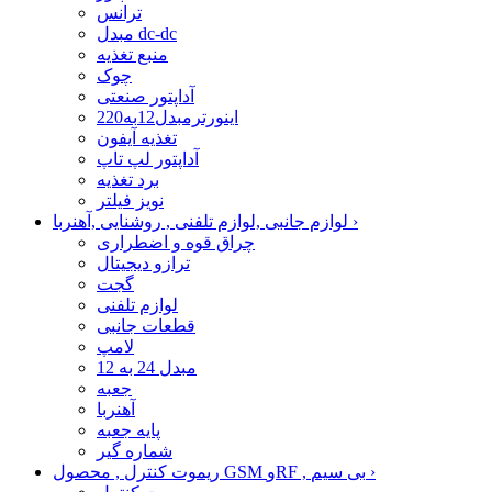
ترانس
مبدل dc-dc
منبع تغذیه
چوک
آداپتور صنعتی
اینورترمبدل12به220
تغذیه آیفون
آداپتور لپ تاپ
برد تغذیه
نویز فیلتر
›
لوازم جانبی ,لوازم تلفنی , روشنایی ,آهنربا
چراق قوه و اضطراری
ترازو دیجیتال
گجت
لوازم تلفنی
قطعات جانبی
لامپ
مبدل 24 به 12
جعبه
آهنربا
پایه جعبه
شماره گیر
›
ریموت کنترل , محصول GSM وRF , بی سیم