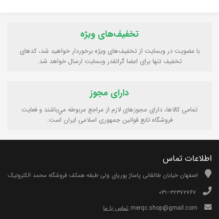
تخفیف‌های ویژه
با عضویت در وبسایت از تخفیف‌های ویژه برخوردار خواهید شد، کدهای
تخفیف تنها برای اعضا گرانقدر وبسایت ارسال خواهد شد.
دارای مجوز
تمامی كالاها، دارای مجوزهای لازم از مراجع مربوطه مي‌باشند و فعایت
فروشگاه تابع قوانين جمهوری اسلامی ايران است.
اطلاعات تماس
اصفهان خیابان طالقانی پاساژ پوریای ولی طبقه همکف فروشگاه محمد الکترونیک
۰۳۱−۳۲۳۷۲۷۶۷
merqc.shop@gmail.com
تماس با ما