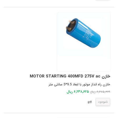
خازن MOTOR STARTING 400MFD 275V ac
خازن راه انداز موتور با ابعاد 9.5*5 سانتی متر
۶,۲۳۸,۶۲۵ ریال
۶,۶۷۵,۳۲۹ ریال
ناموجود