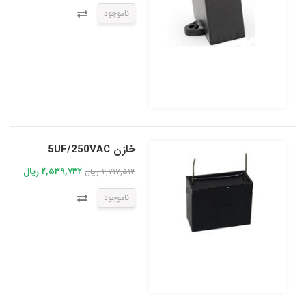
ناموجود
خازن 5UF/250VAC
۲,۵۳۹,۷۳۲ ریال
۲,۷۱۷,۵۱۳ ریال
ناموجود