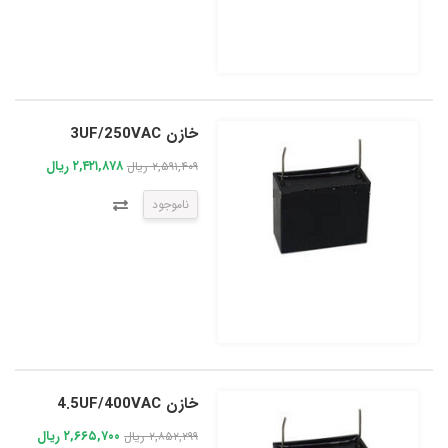
خازن 3UF/250VAC
۲,۴۲۱,۸۷۸ ریال
۲,۵۹۱,۴۰۹ ریال
ناموجود
خازن 4.5UF/400VAC
۲,۶۶۵,۷۰۰ ریال
۲,۸۵۲,۲۹۹ ریال