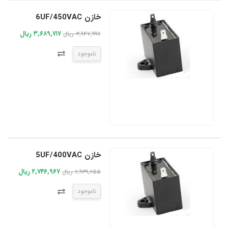
خازن 6UF/450VAC
۳,۶۸۹,۷۱۷ ریال
۳,۹۴۷,۹۹۷ ریال
ناموجود
خازن 5UF/400VAC
۲,۷۴۶,۹۶۷ ریال
۲,۹۳۹,۲۵۵ ریال
ناموجود