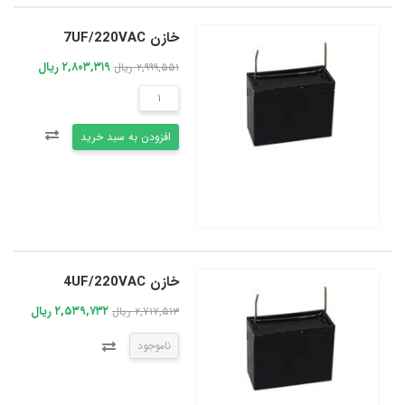
خازن 7UF/220VAC
۲,۸۰۳,۳۱۹ ریال
۲,۹۹۹,۵۵۱ ریال
افزودن به سبد خرید
خازن 4UF/220VAC
۲,۵۳۹,۷۳۲ ریال
۲,۷۱۷,۵۱۳ ریال
ناموجود