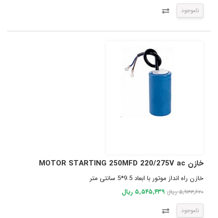
ناموجود
خازن MOTOR STARTING 250MFD 220/275V ac
خازن راه انداز موتور با ابعاد 9.5*5 سانتی متر
۵,۵۴۵,۴۳۹ ریال
۵,۹۳۳,۶۲۰ ریال
ناموجود