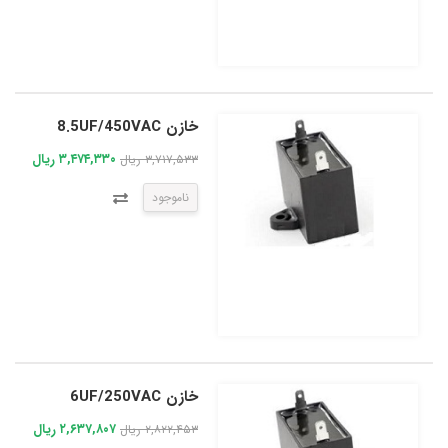
خازن 8.5UF/450VAC
۳,۴۷۴,۳۳۰ ریال
۳,۷۱۷,۵۳۳ ریال
ناموجود
خازن 6UF/250VAC
۲,۶۳۷,۸۰۷ ریال
۲,۸۲۲,۴۵۳ ریال