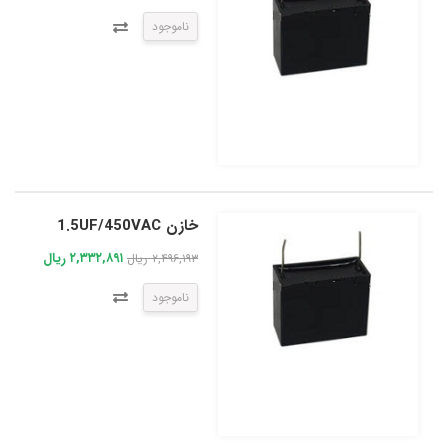
ناموجود
خازن 1.5UF/450VAC
۲,۳۳۲,۸۹۱ ریال
۲,۴۹۶,۱۹۳ ریال
ناموجود