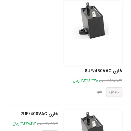
خازن 8UF/450VAC
۳,۳۴۸,۳۷۸ ریال
۳,۵۸۲,۷۶۴ ریال
ناموجود
خازن 7UF/400VAC
۳,۴۷۸,۴۱۳ ریال
۳,۷۲۱,۹۰۲ ریال