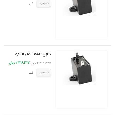
ناموجود
خازن 2.5UF/450VAC
۲,۳۱۶,۲۳۷ ریال
۲,۴۷۸,۳۷۴ ریال
ناموجود