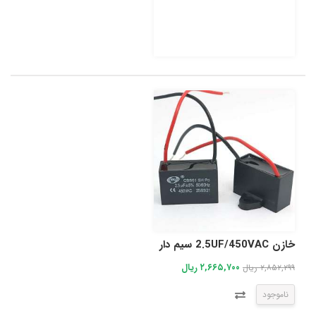
خازن 2.5UF/450VAC سیم دار
۲,۶۶۵,۷۰۰ ریال
۲,۸۵۲,۲۹۹ ریال
ناموجود