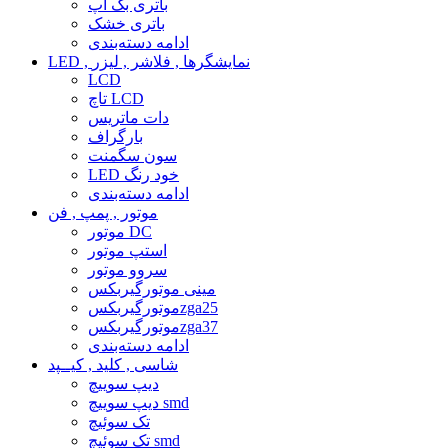
باتری بک آپ
باتری خشک
ادامه دسته‌بندی
LED , نمایشگرها , فلاشر , لیزر
LCD
تاچ LCD
دات ماتریس
بارگراف
سون سگمنت
LED خود رنگ
ادامه دسته‌بندی
موتور , پمپ , فن
موتور DC
استپ موتور
سروو موتور
مینی موتورگیربکس
موتورگیربکسzga25
موتورگیربکسzga37
ادامه دسته‌بندی
شاسی , کلید , کیــپد
دیپ سوییچ
دیپ سوییچ smd
تک سوئیچ
تک سوئیچ smd