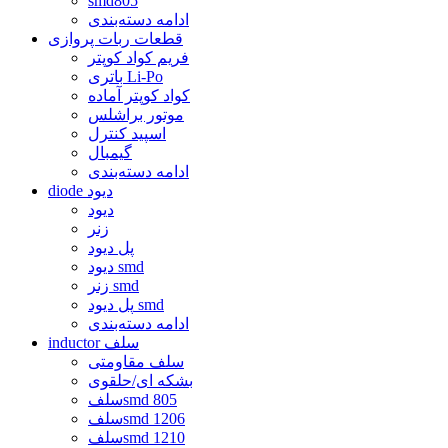
smd805
ادامه دسته‌بندی
قطعات ربات پروازی
فریم کواد کوپتر
باتری Li-Po
کواد کوپتر آماده
موتور براشلس
اسپید کنترل
گیمبال
ادامه دسته‌بندی
diode دیود
دیود
زنر
پل دیود
دیود smd
زنر smd
پل دیود smd
ادامه دسته‌بندی
inductor سلف
سلف مقاومتی
بشکه ای/حلقوی
سلفsmd 805
سلفsmd 1206
سلفsmd 1210