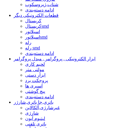
شتاب,ژیروسکوپ
ادامه دسته‌بندی
قطعات الکترونیکی دیگر
کریستال
کریستالsmd
اسیلاتور
اسیلاتورsmd
رله
رله smd
ادامه دسته‌بندی
ابزار الکترونیکی , پروگرامر , مبدل پروگرامر
لحیم کاری
مولتی متر
ابزار دستی
پروجکت برد
اسپری ها
پیچ گوشتی
ادامه دسته‌بندی
باتری,جا باتری,شارژر
غیرشارژی,آلکالاین
شارژی
لیتیوم آیون
باتری تلفنی