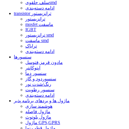
سلف حلقویsmd
ادامه دسته‌بندی
transistor ترانزیستور
ترانزیستور
mosfet ماسفت
IGBT
ترانزیستور smd
ماسفت smd
ترایاک
ادامه دسته‌بندی
سنسورها
مادون قرمز,فتوسل
اپتوکانتر
سنسور دما
سنسوردود و گاز
رنگ/شدت نور
سنسور رطوبت
ادامه دسته‌بندی
ماژول ها و بردهای برنامه پذیر
هوشمند سازی
ماژول فاصله
ماژول بلوتوث
ماژول GPS,GPRS
ماژول قطب نما