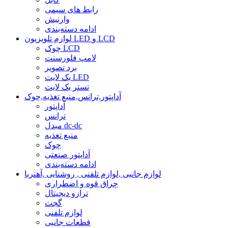
رابط های سیمی
وارنیش
ادامه دسته‌بندی
لوازم تلویزیون LED و LCD
چوک LCD
لامپ فلورسنت
برد تصویر
بک لایت LED
تستر بک لایت
آداپتور,ترانس,منبع تغذیه,چوک
آداپتور
ترانس
مبدل dc-dc
منبع تغذیه
چوک
آداپتور صنعتی
ادامه دسته‌بندی
لوازم جانبی ,لوازم تلفنی , روشنایی ,آهنربا
چراق قوه و اضطراری
ترازو دیجیتال
گجت
لوازم تلفنی
قطعات جانبی