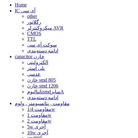
Home
IC آی سی
other
رگلاتور
میکروکنترلر AVR
CMOS
TTL
سوکت آی سی
ادامه دسته‌بندی
capacitor خازن
الکترولیتی
پلی استر
عدسی
خازن smd 805
خازن smd 1206
تانتالیومsmdسایزA
ادامه دسته‌بندی
مقاومت , پتانسیومتر , ولوم
مقاومت 1/4w
مقاومت 1w
مقاومت 2w
5w آجری
10w آجری