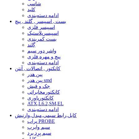
شاسی
کلید
ادامه دسته‌بندی
بست , اسپیسر , گلند , پیچ
اسپیسر فلزی
اسپیسرپلاستیک
بست کمربندی
گِلند
واشر دور سیم
پیچ و مهره فلزی
ادامه دسته‌بندی
کانکتور , اتصالات , آنتن
پین هدر
پین هدر smd
جک و فیش
کانکتورمخابراتی
کانکتورپاوری
ATX,L6.2,SM,EL
ادامه دسته‌بندی
کابل,رابط سیمی,مبدل,وارنیش
پراب PROBE
سیم وایرپ
سیم بِرِد برد
کابل