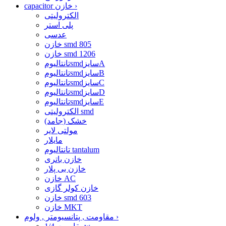
›
capacitor خازن
الکترولیتی
پلی استر
عدسی
خازن smd 805
خازن smd 1206
تانتالیومsmdسایزA
تانتالیومsmdسایزB
تانتالیومsmdسایزC
تانتالیومsmdسایزD
تانتالیومsmdسایزE
الکترولیتی smd
خشک (جامد)
مولتی لایر
مایلار
تانتالیوم tantalum
خازن باتری
خازن بی پلار
خازن AC
خازن کولر گازی
خازن smd 603
خازن MKT
›
مقاومت , پتانسیومتر , ولوم