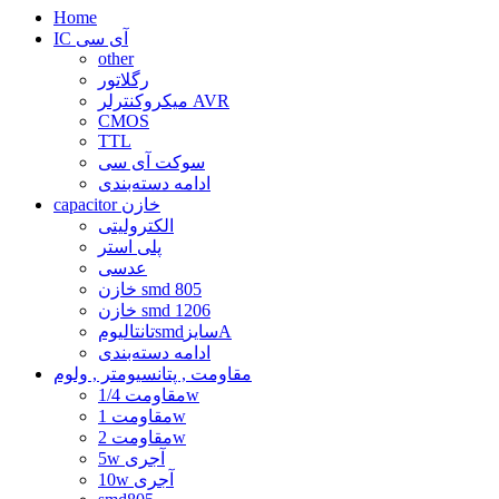
Home
IC آی سی
other
رگلاتور
میکروکنترلر AVR
CMOS
TTL
سوکت آی سی
ادامه دسته‌بندی
capacitor خازن
الکترولیتی
پلی استر
عدسی
خازن smd 805
خازن smd 1206
تانتالیومsmdسایزA
ادامه دسته‌بندی
مقاومت , پتانسیومتر , ولوم
مقاومت 1/4w
مقاومت 1w
مقاومت 2w
5w آجری
10w آجری