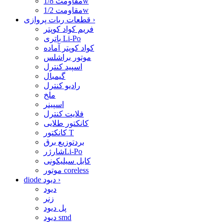
مقاومت 1/8w
مقاومت 1/2w
›
قطعات ربات پروازی
فریم کواد کوپتر
باتری Li-Po
کواد کوپتر آماده
موتور براشلس
اسپید کنترل
گیمبال
رادیو کنترل
ملخ
اسپینر
فلایت کنترل
کانکتور طلایی
کانکتور T
بردتوزیع برق
شارژرLi-Po
کابل سیلیکونی
موتور coreless
›
diode دیود
دیود
زنر
پل دیود
دیود smd