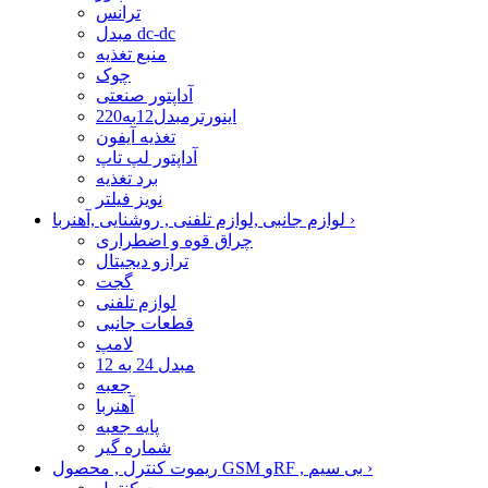
ترانس
مبدل dc-dc
منبع تغذیه
چوک
آداپتور صنعتی
اینورترمبدل12به220
تغذیه آیفون
آداپتور لپ تاپ
برد تغذیه
نویز فیلتر
›
لوازم جانبی ,لوازم تلفنی , روشنایی ,آهنربا
چراق قوه و اضطراری
ترازو دیجیتال
گجت
لوازم تلفنی
قطعات جانبی
لامپ
مبدل 24 به 12
جعبه
آهنربا
پایه جعبه
شماره گیر
›
ریموت کنترل , محصول GSM وRF , بی سیم