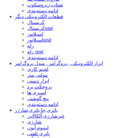
شتاب,ژیروسکوپ
ادامه دسته‌بندی
قطعات الکترونیکی دیگر
کریستال
کریستالsmd
اسیلاتور
اسیلاتورsmd
رله
رله smd
ادامه دسته‌بندی
ابزار الکترونیکی , پروگرامر , مبدل پروگرامر
لحیم کاری
مولتی متر
ابزار دستی
پروجکت برد
اسپری ها
پیچ گوشتی
ادامه دسته‌بندی
باتری,جا باتری,شارژر
غیرشارژی,آلکالاین
شارژی
لیتیوم آیون
باتری تلفنی