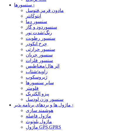
›
سنسورها
مادون قرمز,فتوسل
اپتوکانتر
سنسور دما
سنسوردود و گاز
رنگ/شدت نور
سنسور رطوبت
چرخ انکودر
سنسور حرارتی
سنسور جریان
سنسور فلزات
اثر هال/مغناطیس
زاویه/شتاب
ژیروسکوپ
سایر سنسورها
فلومتر
پیزو الکتریک
سنسور وزن لودسل
›
ماژول ها و بردهای برنامه پذیر
هوشمند سازی
ماژول فاصله
ماژول بلوتوث
ماژول GPS,GPRS