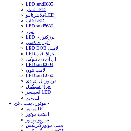
LED smd0805
تستر LED
فلاشرتابلوLED
قاب LED
LED smd5630
لیزر
LED پرژکتوری
نئون فلکسی
LED DOB لامپی
LED چراق قوه
ال ای دی بلوکی
LED smd0603
لامپ نئون
LED smd5050
درایور ال ای دی
چراغ سیگنال
اسپیسر LED
ال وایر
›
موتور , پمپ , فن
موتور DC
استپ موتور
سروو موتور
مینی موتورگیربکس
موتورگیربکسzga25