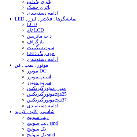
باتری بک آپ
باتری خشک
ادامه دسته‌بندی
LED , نمایشگرها , فلاشر , لیزر
LCD
تاچ LCD
دات ماتریس
بارگراف
سون سگمنت
LED خود رنگ
ادامه دسته‌بندی
موتور , پمپ , فن
موتور DC
استپ موتور
سروو موتور
مینی موتورگیربکس
موتورگیربکسzga25
موتورگیربکسzga37
ادامه دسته‌بندی
شاسی , کلید , کیــپد
دیپ سوییچ
دیپ سوییچ smd
تک سوئیچ
تک سوئیچ smd