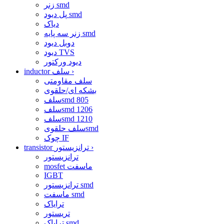
زنر smd
پل دیود smd
دیاک
زنر سه پایه smd
دوبل دیود
دیود TVS
دیود ورکتور
›
inductor سلف
سلف مقاومتی
بشکه ای/حلقوی
سلفsmd 805
سلفsmd 1206
سلفsmd 1210
سلف حلقویsmd
چوک IF
›
transistor ترانزیستور
ترانزیستور
mosfet ماسفت
IGBT
ترانزیستور smd
ماسفت smd
ترایاک
تریستور
ترایاک smd