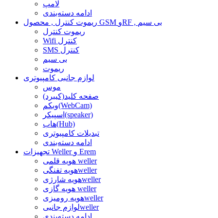
لامپ
ادامه دسته‌بندی
ریموت کنترل , محصول GSM وRF , بی سیم
ریموت کنترل
Wifi کنترل
SMS کنترل
بی سیم
ریموت
لوازم جانبی کامپیوتری
موس
صفحه کلید(کیبرد)
وبکم(WebCam)
اسپیکر(speaker)
هاب(Hub)
تبدیلات کامپیوتری
ادامه دسته‌بندی
تجهیزات Weller و Erem
هویه قلمی weller
هویه تفنگیweller
هویه شارژیweller
هویه گازی weller
هویه رومیزیweller
لوازم جانبیweller
ادامه دسته‌بندی