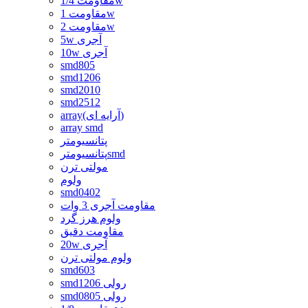
مقاومت 1/4w
مقاومت 1w
مقاومت 2w
5w آجری
10w آجری
smd805
smd1206
smd2010
smd2512
array(آرایه ای)
array smd
پتانسیومتر
پتانسیومترsmd
مولتی ترن
ولوم
smd0402
مقاومت آجری 3 وات
ولوم هرز گرد
مقاومت دقیق
20w آجری
ولوم مولتی ترن
smd603
smd1206 رولی
smd0805 رولی