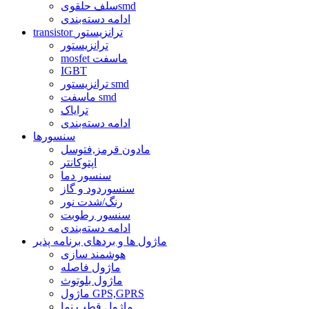
سلف حلقویsmd
ادامه دسته‌بندی
transistor ترانزیستور
ترانزیستور
mosfet ماسفت
IGBT
ترانزیستور smd
ماسفت smd
ترایاک
ادامه دسته‌بندی
سنسورها
مادون قرمز,فتوسل
اپتوکانتر
سنسور دما
سنسوردود و گاز
رنگ/شدت نور
سنسور رطوبت
ادامه دسته‌بندی
ماژول ها و بردهای برنامه پذیر
هوشمند سازی
ماژول فاصله
ماژول بلوتوث
ماژول GPS,GPRS
ماژول قطب نما