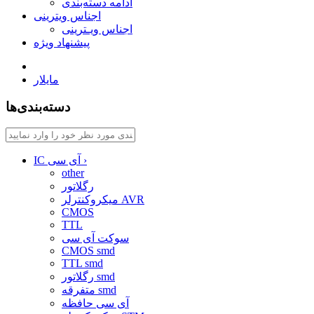
ادامه دسته‌بندی
اجناس ویترینی
اجناس ویـترینی
پیشنهاد ویژه
مایلار
دسته‌بندی‌ها
›
IC آی سی
other
رگلاتور
میکروکنترلر AVR
CMOS
TTL
سوکت آی سی
CMOS smd
TTL smd
رگلاتور smd
متفرقه smd
آی سی حافظه