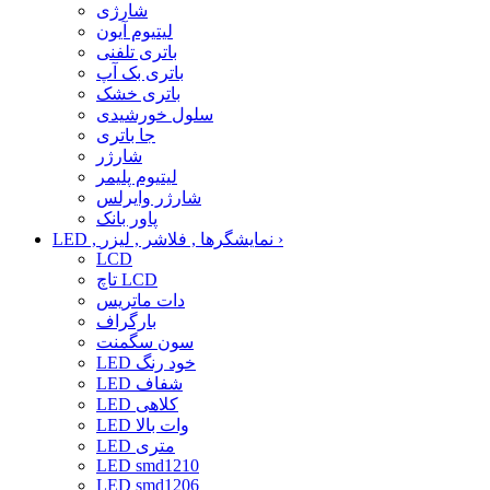
شارژی
لیتیوم آیون
باتری تلفنی
باتری بک آپ
باتری خشک
سلول خورشیدی
جا باتری
شارژر
لیتیوم پلیمر
شارژر وایرلس
پاور بانک
›
LED , نمایشگرها , فلاشر , لیزر
LCD
تاچ LCD
دات ماتریس
بارگراف
سون سگمنت
LED خود رنگ
LED شفاف
LED کلاهی
LED وات بالا
LED متری
LED smd1210
LED smd1206