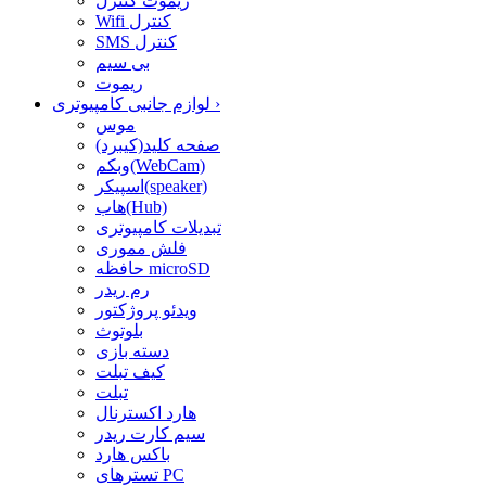
ریموت کنترل
Wifi کنترل
SMS کنترل
بی سیم
ریموت
›
لوازم جانبی کامپیوتری
موس
صفحه کلید(کیبرد)
وبکم(WebCam)
اسپیکر(speaker)
هاب(Hub)
تبدیلات کامپیوتری
فلش مموری
حافظه microSD
رم ریدر
ویدئو پروژکتور
بلوتوث
دسته بازی
کیف تبلت
تبلت
هارد اکسترنال
سیم کارت ریدر
باکس هارد
تسترهای PC