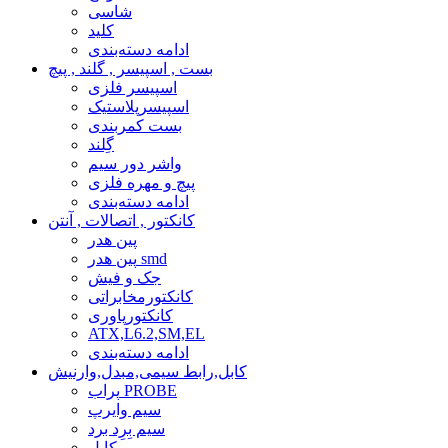
شاسی
کلید
ادامه دسته‌بندی
بست , اسپیسر , گلند , پیچ
اسپیسر فلزی
اسپیسرپلاستیک
بست کمربندی
گِلند
واشر دور سیم
پیچ و مهره فلزی
ادامه دسته‌بندی
کانکتور , اتصالات , آنتن
پین هدر
پین هدر smd
جک و فیش
کانکتورمخابراتی
کانکتورپاوری
ATX,L6.2,SM,EL
ادامه دسته‌بندی
کابل,رابط سیمی,مبدل,وارنیش
پراب PROBE
سیم وایرپ
سیم بِرِد برد
کابل