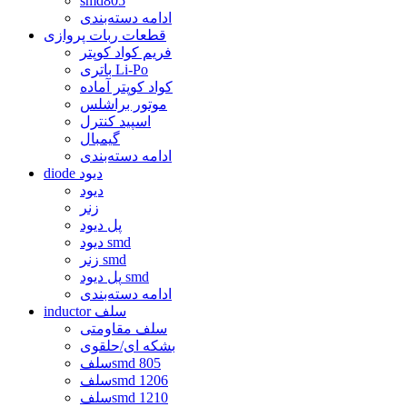
smd805
ادامه دسته‌بندی
قطعات ربات پروازی
فریم کواد کوپتر
باتری Li-Po
کواد کوپتر آماده
موتور براشلس
اسپید کنترل
گیمبال
ادامه دسته‌بندی
diode دیود
دیود
زنر
پل دیود
دیود smd
زنر smd
پل دیود smd
ادامه دسته‌بندی
inductor سلف
سلف مقاومتی
بشکه ای/حلقوی
سلفsmd 805
سلفsmd 1206
سلفsmd 1210