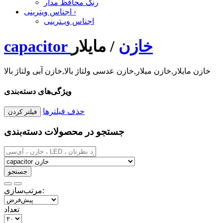
رنگ محافظ مدار
›
اجناس ویترینی
اجناس ویـترینی
capacitor خازن
/
مایلار
خازن مایلار,خازن میلار,خازن عدسی ولتاژ بالا,خازن آبی ولتاژ بالا
ویژگی‌های دسته‌بندی
حذف فیلترها
جستجو در محصولات دسته‌بندی
مرتب‌سازی:
تعداد