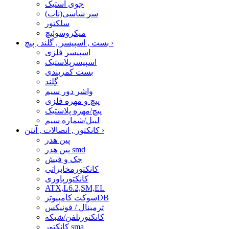
جوی استیک
سر شاسی(ناب)
سلکتور
میکروسوئیچ
›
بست , اسپیسر , گلند , پیچ
اسپیسر فلزی
اسپیسرپلاستیک
بست کمربندی
گِلند
واشر دور سیم
پیچ و مهره فلزی
پیچ/مهره پلاستیک
لیبل/شماره سیم
›
کانکتور , اتصالات , آنتن
پین هدر
پین هدر smd
جک و فیش
کانکتورمخابراتی
کانکتورپاوری
ATX,L6.2,SM,EL
سوکت کامپیوترDB
ترمینال / فونیکس
کانکتورتلفن/شبکه
کانکتور sma