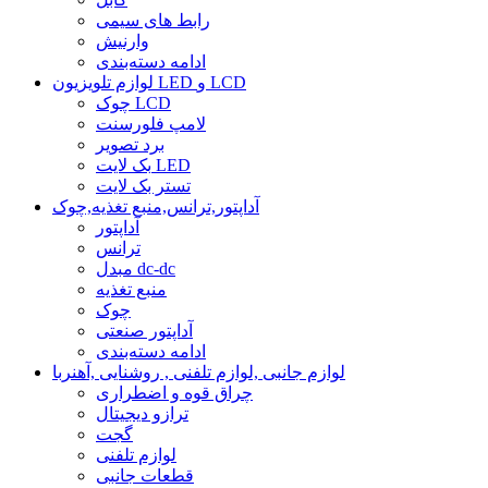
رابط های سیمی
وارنیش
ادامه دسته‌بندی
لوازم تلویزیون LED و LCD
چوک LCD
لامپ فلورسنت
برد تصویر
بک لایت LED
تستر بک لایت
آداپتور,ترانس,منبع تغذیه,چوک
آداپتور
ترانس
مبدل dc-dc
منبع تغذیه
چوک
آداپتور صنعتی
ادامه دسته‌بندی
لوازم جانبی ,لوازم تلفنی , روشنایی ,آهنربا
چراق قوه و اضطراری
ترازو دیجیتال
گجت
لوازم تلفنی
قطعات جانبی