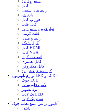
سیم بِرِد برد
کابل
رابط های سیمی
وارنیش
جوراب کابل
کابل فلت
نوار فرم و سیم زیپ
فلت کربنی
رابط و مبدل
کابل شبکه
کابل HDMI
کابل VGA
اتصالات کابل
کابل تعمیری
کابل میکروفن
کابل دیتای هش برد
›
لوازم تلویزیون LED و LCD
چوک LCD
لامپ فلورسنت
برد تصویر
بک لایت LED
تستر بک لایت
›
آداپتور,ترانس,منبع تغذیه,چوک
آداپتور