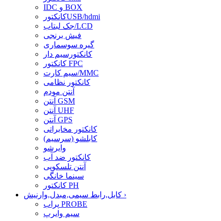
IDC و BOX
کانکتورUSB/hdmi
جک لبتاب/LCD
فیش برنجی
گیره سوسماری
کانکتورسیم دار
کانکتور FPC
سیم کارت/MMC
کانکتور نظامی
آنتن مودم
آنتن GSM
آنتن UHF
آنتن GPS
کانکتور مخابراتی
کابلشو (سرسیم)
وایرشو
کانکتور ضد آب
آنتن تلسکوپی
سینما خانگی
کانکتور PH
›
کابل,رابط سیمی,مبدل,وارنیش
پراب PROBE
سیم وایرپ