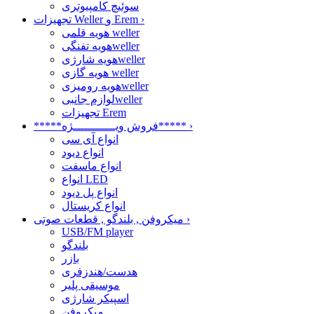
سوئیچ کامپیوتری
›
تجهیزات Weller و Erem
هویه قلمی weller
هویه تفنگیweller
هویه شارژیweller
هویه گازی weller
هویه رومیزیweller
لوازم جانبیweller
تجهیزات Erem
›
*****فروش ویــــــــــــژه*****
انواع آی سی
انواع دیود
انواع ماسفت
انواع LED
انواع پل دیود
انواع کریستال
›
میکروفن , بلندگو , قطعات صوتی
USB/FM player
بلندگو
بازر
هدست/هندزفری
موسیقی پلیر
اسپیکر شارژی
میکروفن