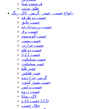
فرستنده صدا
طلق یونیت
›
انواع چسب , خمیر , گریس , لاک , رنگ
چسب دو طرفه
چسب عایق
چسب برزنت/پارچه
چسب برق
چسب آلومینیوم
چسب مسی
چسب حرارتی
چسب دو قلو
چسب 1-2-3
چسب سیلیکون
خمیر سیلیکون
خمیر قلع
خمیر فلکس
گریس چرخ دنده
چسب نسوز کپتون
چسب ترانس
چسب رزوه
لاک رسانا
چسب تاچ و LCD
حلال چسب