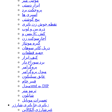
مولتی متر
ابزار دستی
پروجکت برد
اسپری ها
پیچ گوشتی
نقطه جوش زن باتری
ذره بین و لوپ
پنس و IC کش
آچارسوکت زن
گیره مونتاژ
دریل,کاتر,سوهان
جعبه قطعات
کیف ابزار
برد سوراخ دار
پروگرامر
مبدل پروگرامر
عایق سیلیکون
فیبر خام
مبدلsmd به DIP
ترمو متر
شابلون
تعمیرات موبایل
›
باتری,جا باتری,شارژر
غیرشارژی,آلکالاین