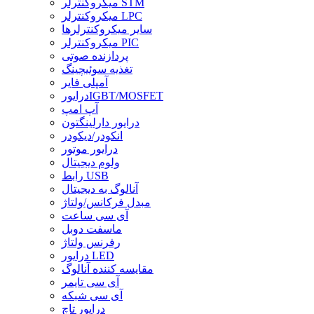
میکروکنترلر STM
میکروکنترلر LPC
سایر میکروکنترلرها
میکروکنترلر PIC
پردازنده صوتی
تغذیه سوئیچینگ
آمپلی فایر
درایورIGBT/MOSFET
آپ امپ
درایور دارلینگتون
انکودر/دیکودر
درایور موتور
ولوم دیجیتال
رابط USB
آنالوگ به دیجیتال
مبدل فرکانس/ولتاژ
آی سی ساعت
ماسفت دوبل
رفرنس ولتاژ
درایور LED
مقایسه کننده آنالوگ
آی سی تایمر
آی سی شبکه
درایور تاچ