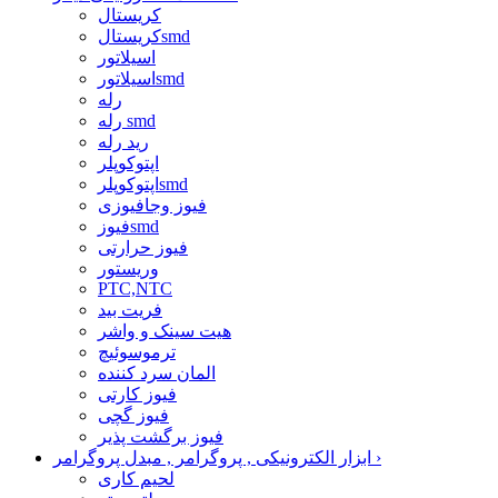
کریستال
کریستالsmd
اسیلاتور
اسیلاتورsmd
رله
رله smd
رید رله
اپتوکوپلر
اپتوکوپلرsmd
فیوز وجافیوزی
فیوزsmd
فیوز حرارتی
وریستور
PTC,NTC
فریت بید
هیت سینک و واشر
ترموسوئیچ
المان سرد کننده
فیوز کارتی
فیوز گچی
فیوز برگشت پذیر
›
ابزار الکترونیکی , پروگرامر , مبدل پروگرامر
لحیم کاری