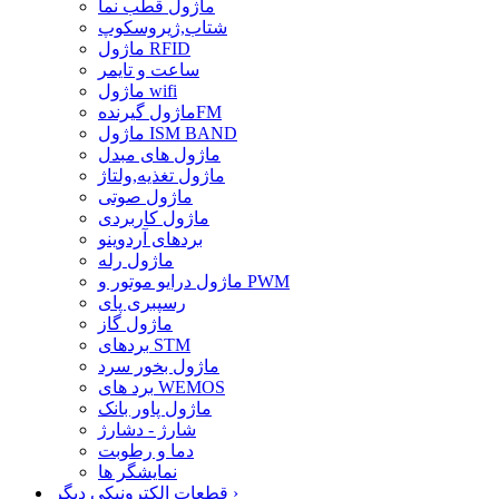
ماژول قطب نما
شتاب,ژیروسکوپ
ماژول RFID
ساعت و تایمر
ماژول wifi
ماژول گیرندهFM
ماژول ISM BAND
ماژول های مبدل
ماژول تغذیه,ولتاژ
ماژول صوتی
ماژول کاربردی
بردهای آردوینو
ماژول رله
ماژول درایو موتور و PWM
رسپبری پای
ماژول گاز
بردهای STM
ماژول بخور سرد
برد های WEMOS
ماژول پاور بانک
شارژ - دشارژ
دما و رطوبت
نمایشگر ها
›
قطعات الکترونیکی دیگر