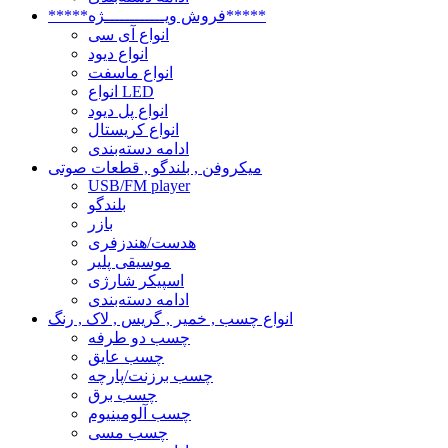
*****فروش ویــــــــــــژه*****
انواع آی سی
انواع دیود
انواع ماسفت
انواع LED
انواع پل دیود
انواع کریستال
ادامه دسته‌بندی
میکروفن , بلندگو , قطعات صوتی
USB/FM player
بلندگو
بازر
هدست/هندزفری
موسیقی پلیر
اسپیکر شارژی
ادامه دسته‌بندی
انواع چسب , خمیر , گریس , لاک , رنگ
چسب دو طرفه
چسب عایق
چسب برزنت/پارچه
چسب برق
چسب آلومینیوم
چسب مسی