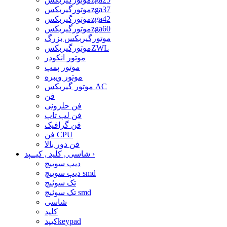
موتورگیربکسzga37
موتورگیربکسzga42
موتورگیربکسzga60
موتورگیربکس بزرگ
موتورگیربکسZWL
موتور انکودر
موتور پمپ
موتور ویبره
موتور گیربکس AC
فن
فن حلزونی
فن لپ تاپ
فن گرافیک
فن CPU
فن دور بالا
›
شاسی , کلید , کیــپد
دیپ سوییچ
دیپ سوییچ smd
تک سوئیچ
تک سوئیچ smd
شاسی
کلید
کیپدkeypad