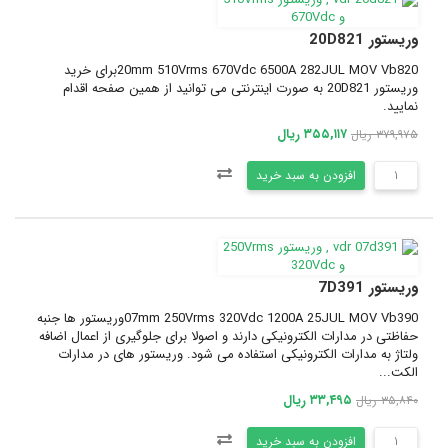
وریستور 20D821
20mm 510Vrms 670Vdc 6500A 282JUL MOV Vb820برای خرید
وریستور 20D821 به صورت اینترنتی می توانید از همین صفحه اقدام
نمایید.
۳۵۵,۱۱۷ ریال
۳۷۹,۹۷۵ ریال
افزودن به سبد خرید
وریستور 7D391
07mm 250Vrms 320Vdc 1200A 25JUL MOV Vb390وریستور ها جنبه
حفاظتی در مدارات الکترونیکی دارند و اصولا برای جلوگیری از اعمال اضافه
ولتاژ به مدارات الکترونیکی استفاده می شود. وریستور های در مدارات
الکت...
۳۳,۴۹۵ ریال
۳۵,۸۴۰ ریال
افزودن به سبد خرید