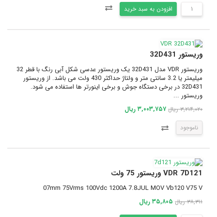
افزودن به سبد خرید
وریستور 32D431
وریستور VDR مدل 32D431 یک وریستور عدسی شکل آبی رنگ با قطر 32
میلیمتر یا 3.2 سانتی متر و ولتاژ حداکثر 430 ولت می باشد. از وریستور
32D431 در برخی دستگاه جوش و برخی اینورتر ها استفاده می شود.
وریستور ...
۳,۰۰۳,۷۵۷ ریال
۳,۲۱۴,۰۲۰ ریال
ناموجود
VDR 7D121 وریستور 75 ولت
07mm 75Vrms 100Vdc 1200A 7.8JUL MOV Vb120 V75 V
۳۵,۸۰۵ ریال
۳۸,۳۱۱ ریال