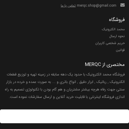
merqc.shop@gmail.com
تماس با ما
فروشگاه
محمد الکترونیک
نحوه ارسال
حریم شخصی کاربران
قوانین
مختصری از MERQC
فروشگاه محمد الکترونیک با حدود یک دهه سابقه در زمینه تهیه و توزیع قطعات
الکترونیک , رباتیک , ابزار دقیق , انواع باتری و ... به صورت عمده و خرده در بازار
سنتی جهت رفاه هرچه بیشتر مشتریان و هم گام بودن با تکنولوژی تصمیم به راه
اندازی فروشگاه اینترنتی با قابلیت خرید آنلاین و ارسال سفارشات نموده است.