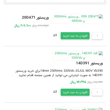
وریستور 20D471
۲۰۷,۹۰۰ ریال
۲۲۲,۴۵۳ ریال
افزودن به سبد خرید
وریستور 14D391
14mm 250Vrms 320Vdc 25JUL MOV Vb390برای خرید وریستور
14D391 به صورت اینترنتی می توانید از همین صفحه اقدام نمایید.
۱۱۴,۳۴۵ ریال
۱۲۲,۳۴۹ ریال
افزودن به سبد خرید