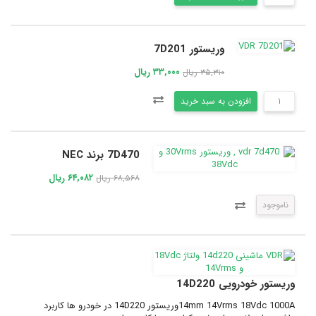
وریستور 7D201
۳۳,۰۰۰ ریال
۳۵,۳۱۰ ریال
افزودن به سبد خرید
7D470 برند NEC
۶۴,۰۸۲ ریال
۶۸,۵۶۸ ریال
ناموجود
وریستور خودرویی 14D220
14mm 14Vrms 18Vdc 1000Aوریستور 14D220 در خودرو ها کاربرد