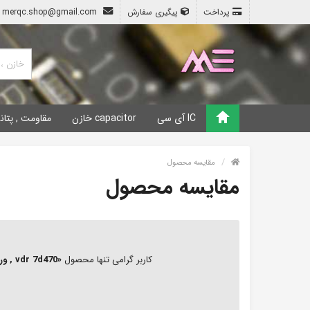
پرداخت
پیگیری سفارش
merqc.shop@gmail.com
IC آی سی
capacitor خازن
مقاومت , پتان
مقایسه محصول
مقایسه محصول
کاربر گرامی تنها محصول
«vdr 7d470 , وریستور 30Vrms و 38Vdc - 7D470 برند NEC»