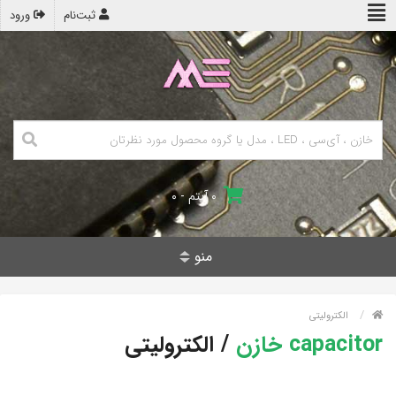
ثبت‌نام
ورود
۰ آیتم - ۰
منو
الکترولیتی
capacitor خازن
/
الکترولیتی