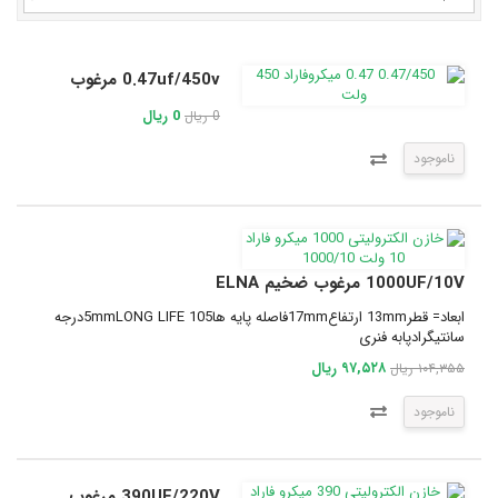
0.47uf/450v مرغوب
0 ریال
0 ریال
ناموجود
1000UF/10V مرغوب ضخیم ELNA
ابعاد= قطر13mm ارتفاع17mmفاصله پایه ها5mmLONG LIFE 105درجه
سانتیگرادپابه فنری
۹۷,۵۲۸ ریال
۱۰۴,۳۵۵ ریال
ناموجود
390UF/220V مرغوب