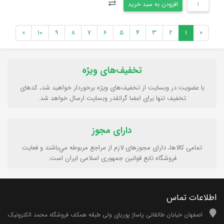
افزودن به سبد خرید
»
10
9
8
7
6
5
4
3
2
1
«
تخفیف‌های ویژه
با عضویت در وبسایت از تخفیف‌های ویژه برخوردار خواهید شد، کدهای
تخفیف تنها برای اعضا گرانقدر وبسایت ارسال خواهد شد.
دارای مجوز
تمامی كالاها، دارای مجوزهای لازم از مراجع مربوطه مي‌باشند و فعایت
فروشگاه تابع قوانين جمهوری اسلامی ايران است.
اطلاعات تماس
اصفهان خیابان طالقانی پاساژ پوریای ولی طبقه همکف فروشگاه محمد الکترونیک