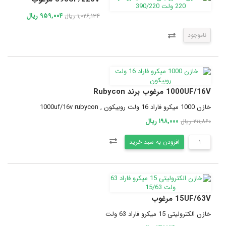
۹۵۹,۰۰۴ ریال
۱,۰۲۶,۱۳۴ ریال
ناموجود
1000UF/16V مرغوب برند Rubycon
خازن 1000 میکرو فاراد 16 ولت روبیکون , 1000uf/16v rubycon
۱۹۸,۰۰۰ ریال
۲۱۱,۸۶۰ ریال
افزودن به سبد خرید
15UF/63V مرغوب
خازن الکترولیتی 15 میکرو فاراد 63 ولت