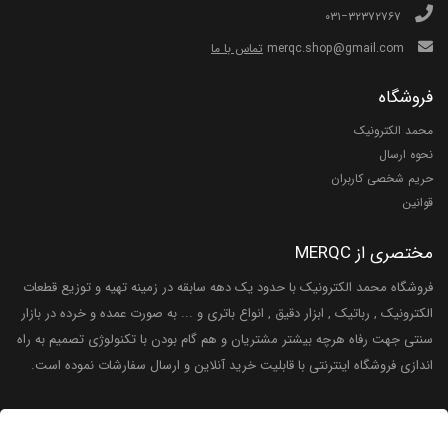
۰۳۱−۳۲۳۷۲۷۶۷
merqc.shop@gmail.com
تماس با ما
فروشگاه
محمد الکترونیک
نحوه ارسال
حریم شخصی کاربران
قوانین
مختصری از MERQC
فروشگاه محمد الکترونیک با حدود یک دهه سابقه در زمینه تهیه و توزیع قطعات
الکترونیک , رباتیک , ابزار دقیق , انواع باتری و ... به صورت عمده و خرده در بازار
سنتی جهت رفاه هرچه بیشتر مشتریان و هم گام بودن با تکنولوژی تصمیم به راه
اندازی فروشگاه اینترنتی با قابلیت خرید آنلاین و ارسال سفارشات نموده است.