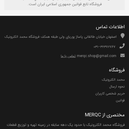
فروشگاه تابع قوانين جمهوری اسلامی ايران است.
اطلاعات تماس
اصفهان خیابان طالقانی پاساژ پوریای ولی طبقه همکف فروشگاه محمد الکترونیک
۰۳۱−۳۲۳۷۲۷۶۷
merqc.shop@gmail.com
تماس با ما
فروشگاه
محمد الکترونیک
نحوه ارسال
حریم شخصی کاربران
قوانین
مختصری از MERQC
فروشگاه محمد الکترونیک با حدود یک دهه سابقه در زمینه تهیه و توزیع قطعات