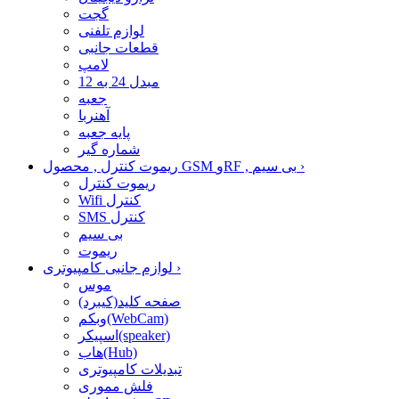
گجت
لوازم تلفنی
قطعات جانبی
لامپ
مبدل 24 به 12
جعبه
آهنربا
پایه جعبه
شماره گیر
›
ریموت کنترل , محصول GSM وRF , بی سیم
ریموت کنترل
Wifi کنترل
SMS کنترل
بی سیم
ریموت
›
لوازم جانبی کامپیوتری
موس
صفحه کلید(کیبرد)
وبکم(WebCam)
اسپیکر(speaker)
هاب(Hub)
تبدیلات کامپیوتری
فلش مموری