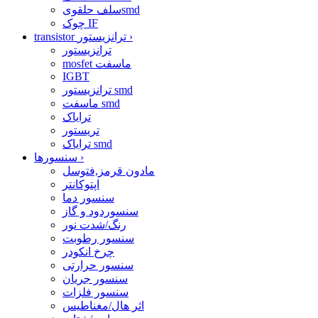
سلف حلقویsmd
چوک IF
›
transistor ترانزیستور
ترانزیستور
mosfet ماسفت
IGBT
ترانزیستور smd
ماسفت smd
ترایاک
تریستور
ترایاک smd
›
سنسورها
مادون قرمز,فتوسل
اپتوکانتر
سنسور دما
سنسوردود و گاز
رنگ/شدت نور
سنسور رطوبت
چرخ انکودر
سنسور حرارتی
سنسور جریان
سنسور فلزات
اثر هال/مغناطیس