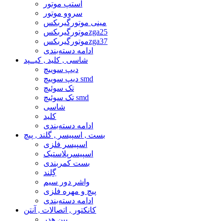
استپ موتور
سروو موتور
مینی موتورگیربکس
موتورگیربکسzga25
موتورگیربکسzga37
ادامه دسته‌بندی
شاسی , کلید , کیــپد
دیپ سوییچ
دیپ سوییچ smd
تک سوئیچ
تک سوئیچ smd
شاسی
کلید
ادامه دسته‌بندی
بست , اسپیسر , گلند , پیچ
اسپیسر فلزی
اسپیسرپلاستیک
بست کمربندی
گِلند
واشر دور سیم
پیچ و مهره فلزی
ادامه دسته‌بندی
کانکتور , اتصالات , آنتن
پین هدر