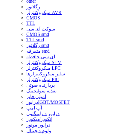
other
رگلاتور
میکروکنترلر AVR
CMOS
TTL
سوکت آی سی
CMOS smd
TTL smd
رگلاتور smd
متفرقه smd
آی سی حافظه
میکروکنترلر STM
میکروکنترلر LPC
سایر میکروکنترلرها
میکروکنترلر PIC
پردازنده صوتی
تغذیه سوئیچینگ
آمپلی فایر
درایورIGBT/MOSFET
آپ امپ
درایور دارلینگتون
انکودر/دیکودر
درایور موتور
ولوم دیجیتال