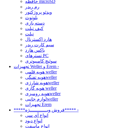
حافظه microSD
رم ریدر
ویدئو پروژکتور
بلوتوث
دسته بازی
کیف تبلت
تبلت
هارد اکسترنال
سیم کارت ریدر
باکس هارد
تسترهای PC
سوئیچ کامپیوتری
›
تجهیزات Weller و Erem
هویه قلمی weller
هویه تفنگیweller
هویه شارژیweller
هویه گازی weller
هویه رومیزیweller
لوازم جانبیweller
تجهیزات Erem
›
*****فروش ویــــــــــــژه*****
انواع آی سی
انواع دیود
انواع ماسفت