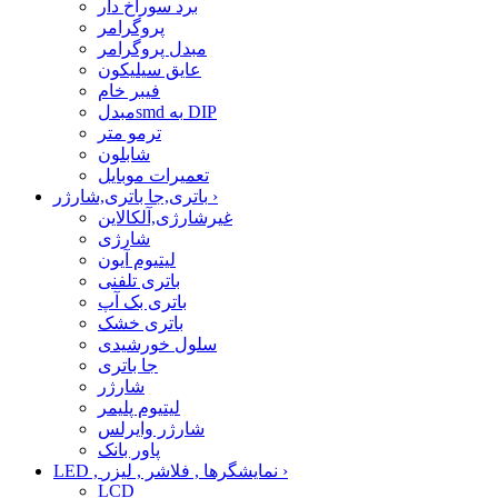
برد سوراخ دار
پروگرامر
مبدل پروگرامر
عایق سیلیکون
فیبر خام
مبدلsmd به DIP
ترمو متر
شابلون
تعمیرات موبایل
›
باتری,جا باتری,شارژر
غیرشارژی,آلکالاین
شارژی
لیتیوم آیون
باتری تلفنی
باتری بک آپ
باتری خشک
سلول خورشیدی
جا باتری
شارژر
لیتیوم پلیمر
شارژر وایرلس
پاور بانک
›
LED , نمایشگرها , فلاشر , لیزر
LCD