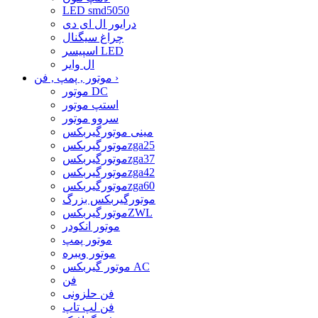
LED smd5050
درایور ال ای دی
چراغ سیگنال
اسپیسر LED
ال وایر
›
موتور , پمپ , فن
موتور DC
استپ موتور
سروو موتور
مینی موتورگیربکس
موتورگیربکسzga25
موتورگیربکسzga37
موتورگیربکسzga42
موتورگیربکسzga60
موتورگیربکس بزرگ
موتورگیربکسZWL
موتور انکودر
موتور پمپ
موتور ویبره
موتور گیربکس AC
فن
فن حلزونی
فن لپ تاپ