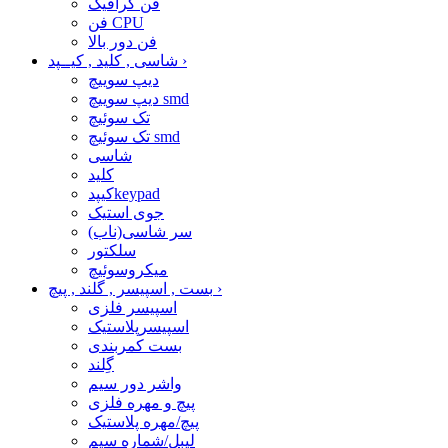
فن گرافیک
فن CPU
فن دور بالا
›
شاسی , کلید , کیــپد
دیپ سوییچ
دیپ سوییچ smd
تک سوئیچ
تک سوئیچ smd
شاسی
کلید
کیپدkeypad
جوی استیک
سر شاسی(ناب)
سلکتور
میکروسوئیچ
›
بست , اسپیسر , گلند , پیچ
اسپیسر فلزی
اسپیسرپلاستیک
بست کمربندی
گِلند
واشر دور سیم
پیچ و مهره فلزی
پیچ/مهره پلاستیک
لیبل/شماره سیم