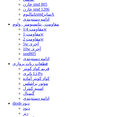
خازن smd 805
خازن smd 1206
تانتالیومsmdسایزA
ادامه دسته‌بندی
مقاومت , پتانسیومتر , ولوم
مقاومت 1/4w
مقاومت 1w
مقاومت 2w
5w آجری
10w آجری
smd805
ادامه دسته‌بندی
قطعات ربات پروازی
فریم کواد کوپتر
باتری Li-Po
کواد کوپتر آماده
موتور براشلس
اسپید کنترل
گیمبال
ادامه دسته‌بندی
diode دیود
دیود
زنر