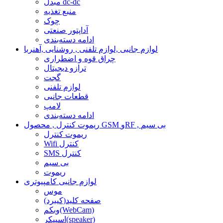
مبدل dc-dc
منبع تغذیه
چوک
آداپتور صنعتی
ادامه دسته‌بندی
لوازم جانبی ,لوازم تلفنی , روشنایی ,آهنربا
چراق قوه و اضطراری
ترازو دیجیتال
گجت
لوازم تلفنی
قطعات جانبی
لامپ
ادامه دسته‌بندی
ریموت کنترل , محصول GSM وRF , بی سیم
ریموت کنترل
Wifi کنترل
SMS کنترل
بی سیم
ریموت
لوازم جانبی کامپیوتری
موس
صفحه کلید(کیبرد)
وبکم(WebCam)
اسپیکر(speaker)