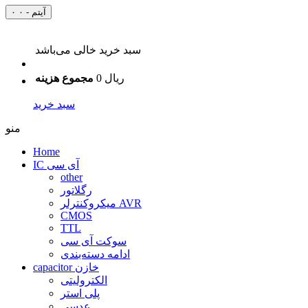
۰ آیتم - ۰
سبد خرید خالی می‌باشد
0 ریال
مجموع هزینه
سبد خرید
منو
Home
IC آی سی
other
رگلاتور
میکروکنترلر AVR
CMOS
TTL
سوکت آی سی
ادامه دسته‌بندی
capacitor خازن
الکترولیتی
پلی استر
عدسی