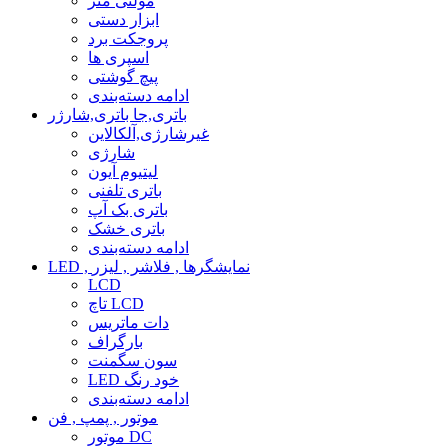
مولتی متر
ابزار دستی
پروجکت برد
اسپری ها
پیچ گوشتی
ادامه دسته‌بندی
باتری,جا باتری,شارژر
غیرشارژی,آلکالاین
شارژی
لیتیوم آیون
باتری تلفنی
باتری بک آپ
باتری خشک
ادامه دسته‌بندی
LED , نمایشگرها , فلاشر , لیزر
LCD
تاچ LCD
دات ماتریس
بارگراف
سون سگمنت
LED خود رنگ
ادامه دسته‌بندی
موتور , پمپ , فن
موتور DC