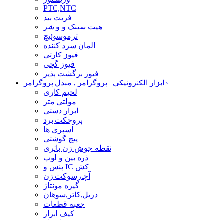
PTC,NTC
فریت بید
هیت سینک و واشر
ترموسوئیچ
المان سرد کننده
فیوز کارتی
فیوز گچی
فیوز برگشت پذیر
›
ابزار الکترونیکی , پروگرامر , مبدل پروگرامر
لحیم کاری
مولتی متر
ابزار دستی
پروجکت برد
اسپری ها
پیچ گوشتی
نقطه جوش زن باتری
ذره بین و لوپ
پنس و IC کش
آچارسوکت زن
گیره مونتاژ
دریل,کاتر,سوهان
جعبه قطعات
کیف ابزار