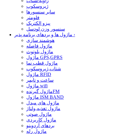
زاویه/شتاب
ژیروسکوپ
سایر سنسورها
فلومتر
پیزو الکتریک
سنسور وزن لودسل
›
ماژول ها و بردهای برنامه پذیر
هوشمند سازی
ماژول فاصله
ماژول بلوتوث
ماژول GPS,GPRS
ماژول قطب نما
شتاب,ژیروسکوپ
ماژول RFID
ساعت و تایمر
ماژول wifi
ماژول گیرندهFM
ماژول ISM BAND
ماژول های مبدل
ماژول تغذیه,ولتاژ
ماژول صوتی
ماژول کاربردی
بردهای آردوینو
ماژول رله