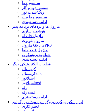
سنسور دما
سنسوردود و گاز
رنگ/شدت نور
سنسور رطوبت
ادامه دسته‌بندی
ماژول ها و بردهای برنامه پذیر
هوشمند سازی
ماژول فاصله
ماژول بلوتوث
ماژول GPS,GPRS
ماژول قطب نما
شتاب,ژیروسکوپ
ادامه دسته‌بندی
قطعات الکترونیکی دیگر
کریستال
کریستالsmd
اسیلاتور
اسیلاتورsmd
رله
رله smd
ادامه دسته‌بندی
ابزار الکترونیکی , پروگرامر , مبدل پروگرامر
لحیم کاری