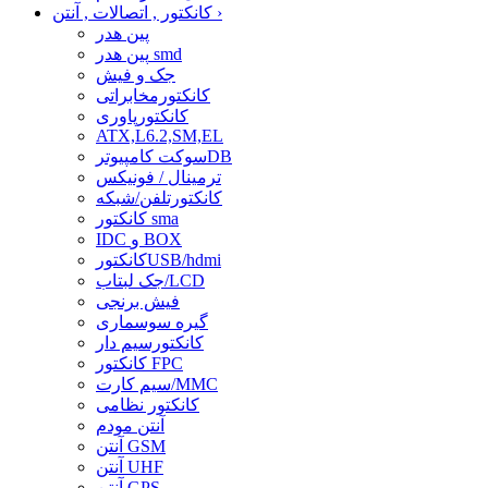
›
کانکتور , اتصالات , آنتن
پین هدر
پین هدر smd
جک و فیش
کانکتورمخابراتی
کانکتورپاوری
ATX,L6.2,SM,EL
سوکت کامپیوترDB
ترمینال / فونیکس
کانکتورتلفن/شبکه
کانکتور sma
IDC و BOX
کانکتورUSB/hdmi
جک لبتاب/LCD
فیش برنجی
گیره سوسماری
کانکتورسیم دار
کانکتور FPC
سیم کارت/MMC
کانکتور نظامی
آنتن مودم
آنتن GSM
آنتن UHF
آنتن GPS