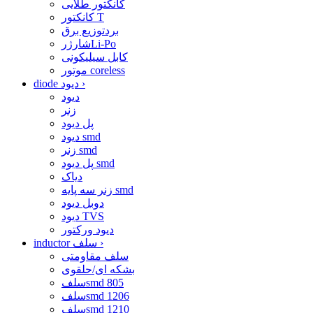
کانکتور طلایی
کانکتور T
بردتوزیع برق
شارژرLi-Po
کابل سیلیکونی
موتور coreless
›
diode دیود
دیود
زنر
پل دیود
دیود smd
زنر smd
پل دیود smd
دیاک
زنر سه پایه smd
دوبل دیود
دیود TVS
دیود ورکتور
›
inductor سلف
سلف مقاومتی
بشکه ای/حلقوی
سلفsmd 805
سلفsmd 1206
سلفsmd 1210