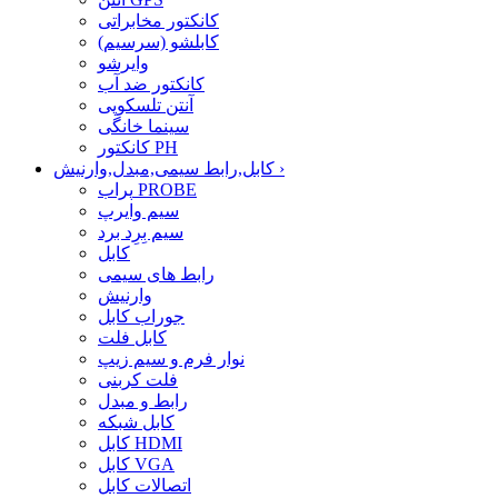
کانکتور مخابراتی
کابلشو (سرسیم)
وایرشو
کانکتور ضد آب
آنتن تلسکوپی
سینما خانگی
کانکتور PH
›
کابل,رابط سیمی,مبدل,وارنیش
پراب PROBE
سیم وایرپ
سیم بِرِد برد
کابل
رابط های سیمی
وارنیش
جوراب کابل
کابل فلت
نوار فرم و سیم زیپ
فلت کربنی
رابط و مبدل
کابل شبکه
کابل HDMI
کابل VGA
اتصالات کابل