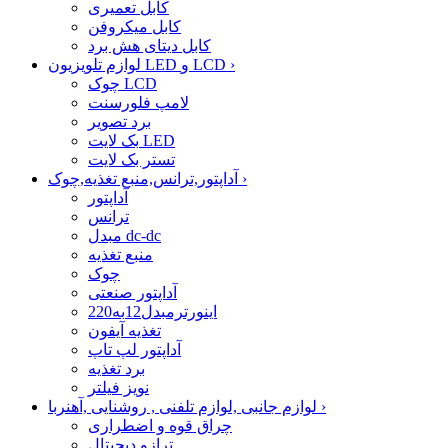
کابل تعمیری
کابل میکروفن
کابل دیتای هش برد
›
لوازم تلویزیون LED و LCD
چوک LCD
لامپ فلورسنت
برد تصویر
بک لایت LED
تستر بک لایت
›
آداپتور,ترانس,منبع تغذیه,چوک
آداپتور
ترانس
مبدل dc-dc
منبع تغذیه
چوک
آداپتور صنعتی
اینورترمبدل12به220
تغذیه آیفون
آداپتور لپ تاپ
برد تغذیه
نویز فیلتر
›
لوازم جانبی ,لوازم تلفنی , روشنایی ,آهنربا
چراق قوه و اضطراری
ترازو دیجیتال