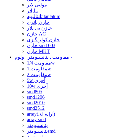
مولتی لایر
مایلار
تانتالیوم tantalum
خازن باتری
خازن بی پلار
خازن AC
خازن کولر گازی
خازن smd 603
خازن MKT
›
مقاومت , پتانسیومتر , ولوم
مقاومت 1/4w
مقاومت 1w
مقاومت 2w
5w آجری
10w آجری
smd805
smd1206
smd2010
smd2512
array(آرایه ای)
array smd
پتانسیومتر
پتانسیومترsmd
مولتی ترن