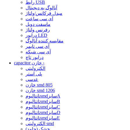
رابط USB
آنالوگ به دیجیتال
مبدل فرکانس/ولتاژ
آی سی ساعت
ماسفت دوبل
رفرنس ولتاژ
درایور LED
مقایسه کننده آنالوگ
آی سی تایمر
آی سی شبکه
درایور تاچ
›
capacitor خازن
الکترولیتی
پلی استر
عدسی
خازن smd 805
خازن smd 1206
تانتالیومsmdسایزA
تانتالیومsmdسایزB
تانتالیومsmdسایزC
تانتالیومsmdسایزD
تانتالیومsmdسایزE
الکترولیتی smd
خشک (جامد)