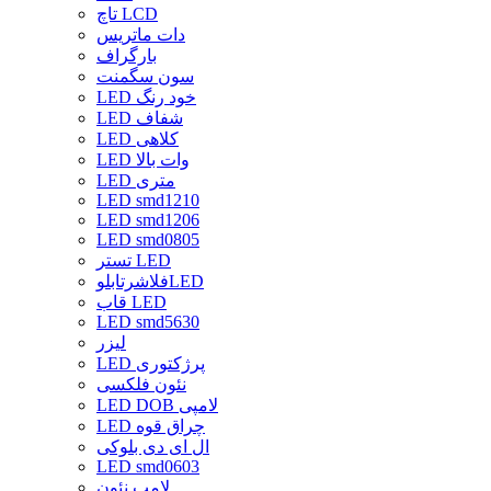
تاچ LCD
دات ماتریس
بارگراف
سون سگمنت
LED خود رنگ
LED شفاف
LED کلاهی
LED وات بالا
LED متری
LED smd1210
LED smd1206
LED smd0805
تستر LED
فلاشرتابلوLED
قاب LED
LED smd5630
لیزر
LED پرژکتوری
نئون فلکسی
LED DOB لامپی
LED چراق قوه
ال ای دی بلوکی
LED smd0603
لامپ نئون