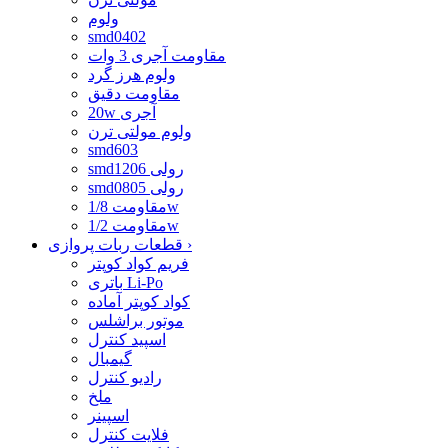
ولوم
smd0402
مقاومت آجری 3 وات
ولوم هرز گرد
مقاومت دقیق
20w آجری
ولوم مولتی ترن
smd603
smd1206 رولی
smd0805 رولی
مقاومت 1/8w
مقاومت 1/2w
›
قطعات ربات پروازی
فریم کواد کوپتر
باتری Li-Po
کواد کوپتر آماده
موتور براشلس
اسپید کنترل
گیمبال
رادیو کنترل
ملخ
اسپینر
فلایت کنترل