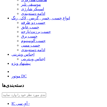
موسیقی پلیر
اسپیکر شارژی
ادامه دسته‌بندی
انواع چسب , خمیر , گریس , لاک , رنگ
چسب دو طرفه
چسب عایق
چسب برزنت/پارچه
چسب برق
چسب آلومینیوم
چسب مسی
ادامه دسته‌بندی
اجناس ویترینی
اجناس ویـترینی
پیشنهاد ویژه
موتور DC
دسته‌بندی‌ها
›
IC آی سی