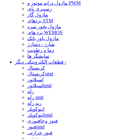
ماژول درایو موتور و PWM
رسپبری پای
ماژول گاز
بردهای STM
ماژول بخور سرد
برد های WEMOS
ماژول پاور بانک
شارژ - دشارژ
دما و رطوبت
نمایشگر ها
›
قطعات الکترونیکی دیگر
کریستال
کریستالsmd
اسیلاتور
اسیلاتورsmd
رله
رله smd
رید رله
اپتوکوپلر
اپتوکوپلرsmd
فیوز وجافیوزی
فیوزsmd
فیوز حرارتی
وریستور