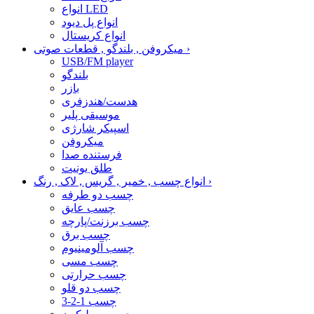
انواع LED
انواع پل دیود
انواع کریستال
›
میکروفن , بلندگو , قطعات صوتی
USB/FM player
بلندگو
بازر
هدست/هندزفری
موسیقی پلیر
اسپیکر شارژی
میکروفن
فرستنده صدا
طلق یونیت
›
انواع چسب , خمیر , گریس , لاک , رنگ
چسب دو طرفه
چسب عایق
چسب برزنت/پارچه
چسب برق
چسب آلومینیوم
چسب مسی
چسب حرارتی
چسب دو قلو
چسب 1-2-3