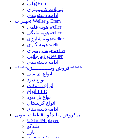
هاب(Hub)
تبدیلات کامپیوتری
ادامه دسته‌بندی
تجهیزات Weller و Erem
هویه قلمی weller
هویه تفنگیweller
هویه شارژیweller
هویه گازی weller
هویه رومیزیweller
لوازم جانبیweller
ادامه دسته‌بندی
*****فروش ویــــــــــــژه*****
انواع آی سی
انواع دیود
انواع ماسفت
انواع LED
انواع پل دیود
انواع کریستال
ادامه دسته‌بندی
میکروفن , بلندگو , قطعات صوتی
USB/FM player
بلندگو
بازر
هدست/هندزفری