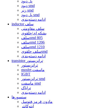
پل دیود
دیود smd
زنر smd
پل دیود smd
ادامه دسته‌بندی
inductor سلف
سلف مقاومتی
بشکه ای/حلقوی
سلفsmd 805
سلفsmd 1206
سلفsmd 1210
سلف حلقویsmd
ادامه دسته‌بندی
transistor ترانزیستور
ترانزیستور
mosfet ماسفت
IGBT
ترانزیستور smd
ماسفت smd
ترایاک
ادامه دسته‌بندی
سنسورها
مادون قرمز,فتوسل
اپتوکانتر