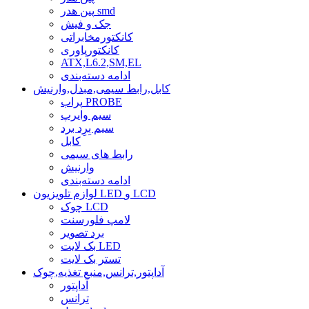
پین هدر smd
جک و فیش
کانکتورمخابراتی
کانکتورپاوری
ATX,L6.2,SM,EL
ادامه دسته‌بندی
کابل,رابط سیمی,مبدل,وارنیش
پراب PROBE
سیم وایرپ
سیم بِرِد برد
کابل
رابط های سیمی
وارنیش
ادامه دسته‌بندی
لوازم تلویزیون LED و LCD
چوک LCD
لامپ فلورسنت
برد تصویر
بک لایت LED
تستر بک لایت
آداپتور,ترانس,منبع تغذیه,چوک
آداپتور
ترانس