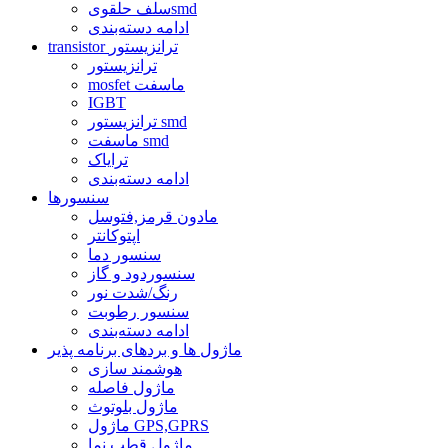
سلف حلقویsmd
ادامه دسته‌بندی
transistor ترانزیستور
ترانزیستور
mosfet ماسفت
IGBT
ترانزیستور smd
ماسفت smd
ترایاک
ادامه دسته‌بندی
سنسورها
مادون قرمز,فتوسل
اپتوکانتر
سنسور دما
سنسوردود و گاز
رنگ/شدت نور
سنسور رطوبت
ادامه دسته‌بندی
ماژول ها و بردهای برنامه پذیر
هوشمند سازی
ماژول فاصله
ماژول بلوتوث
ماژول GPS,GPRS
ماژول قطب نما