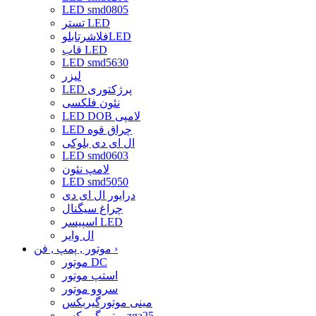
LED smd0805
تستر LED
فلاشرتابلوLED
قاب LED
LED smd5630
لیزر
LED پرژکتوری
نئون فلکسی
LED DOB لامپی
LED چراق قوه
ال ای دی بلوکی
LED smd0603
لامپ نئون
LED smd5050
درایور ال ای دی
چراغ سیگنال
اسپیسر LED
ال وایر
›
موتور , پمپ , فن
موتور DC
استپ موتور
سروو موتور
مینی موتورگیربکس
موتورگیربکسzga25