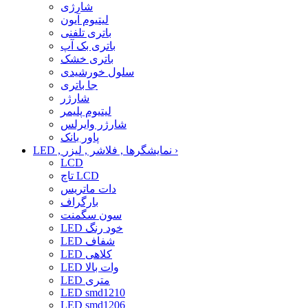
شارژی
لیتیوم آیون
باتری تلفنی
باتری بک آپ
باتری خشک
سلول خورشیدی
جا باتری
شارژر
لیتیوم پلیمر
شارژر وایرلس
پاور بانک
›
LED , نمایشگرها , فلاشر , لیزر
LCD
تاچ LCD
دات ماتریس
بارگراف
سون سگمنت
LED خود رنگ
LED شفاف
LED کلاهی
LED وات بالا
LED متری
LED smd1210
LED smd1206