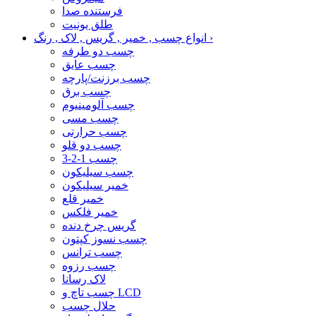
فرستنده صدا
طلق یونیت
›
انواع چسب , خمیر , گریس , لاک , رنگ
چسب دو طرفه
چسب عایق
چسب برزنت/پارچه
چسب برق
چسب آلومینیوم
چسب مسی
چسب حرارتی
چسب دو قلو
چسب 1-2-3
چسب سیلیکون
خمیر سیلیکون
خمیر قلع
خمیر فلکس
گریس چرخ دنده
چسب نسوز کپتون
چسب ترانس
چسب رزوه
لاک رسانا
چسب تاچ و LCD
حلال چسب