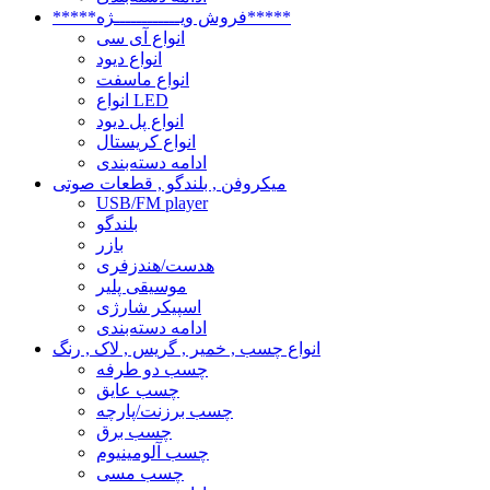
*****فروش ویــــــــــــژه*****
انواع آی سی
انواع دیود
انواع ماسفت
انواع LED
انواع پل دیود
انواع کریستال
ادامه دسته‌بندی
میکروفن , بلندگو , قطعات صوتی
USB/FM player
بلندگو
بازر
هدست/هندزفری
موسیقی پلیر
اسپیکر شارژی
ادامه دسته‌بندی
انواع چسب , خمیر , گریس , لاک , رنگ
چسب دو طرفه
چسب عایق
چسب برزنت/پارچه
چسب برق
چسب آلومینیوم
چسب مسی