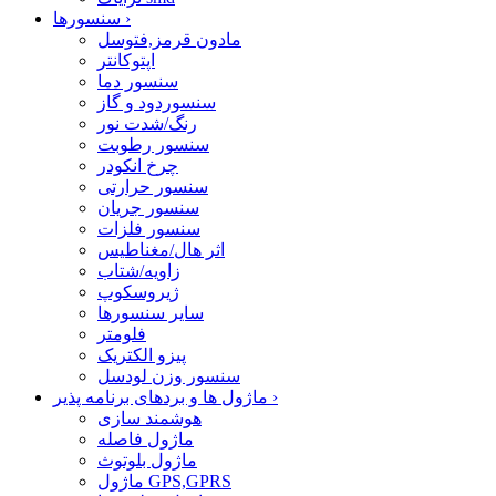
›
سنسورها
مادون قرمز,فتوسل
اپتوکانتر
سنسور دما
سنسوردود و گاز
رنگ/شدت نور
سنسور رطوبت
چرخ انکودر
سنسور حرارتی
سنسور جریان
سنسور فلزات
اثر هال/مغناطیس
زاویه/شتاب
ژیروسکوپ
سایر سنسورها
فلومتر
پیزو الکتریک
سنسور وزن لودسل
›
ماژول ها و بردهای برنامه پذیر
هوشمند سازی
ماژول فاصله
ماژول بلوتوث
ماژول GPS,GPRS