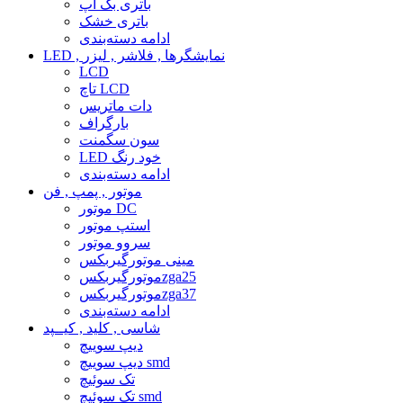
باتری بک آپ
باتری خشک
ادامه دسته‌بندی
LED , نمایشگرها , فلاشر , لیزر
LCD
تاچ LCD
دات ماتریس
بارگراف
سون سگمنت
LED خود رنگ
ادامه دسته‌بندی
موتور , پمپ , فن
موتور DC
استپ موتور
سروو موتور
مینی موتورگیربکس
موتورگیربکسzga25
موتورگیربکسzga37
ادامه دسته‌بندی
شاسی , کلید , کیــپد
دیپ سوییچ
دیپ سوییچ smd
تک سوئیچ
تک سوئیچ smd