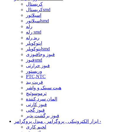
کریستال
کریستالsmd
اسیلاتور
اسیلاتورsmd
رله
رله smd
رید رله
اپتوکوپلر
اپتوکوپلرsmd
فیوز وجافیوزی
فیوزsmd
فیوز حرارتی
وریستور
PTC,NTC
فریت بید
هیت سینک و واشر
ترموسوئیچ
المان سرد کننده
فیوز کارتی
فیوز گچی
فیوز برگشت پذیر
›
ابزار الکترونیکی , پروگرامر , مبدل پروگرامر
لحیم کاری