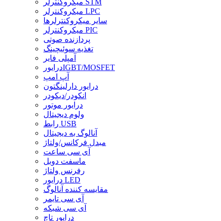
میکروکنترلر STM
میکروکنترلر LPC
سایر میکروکنترلرها
میکروکنترلر PIC
پردازنده صوتی
تغذیه سوئیچینگ
آمپلی فایر
درایورIGBT/MOSFET
آپ امپ
درایور دارلینگتون
انکودر/دیکودر
درایور موتور
ولوم دیجیتال
رابط USB
آنالوگ به دیجیتال
مبدل فرکانس/ولتاژ
آی سی ساعت
ماسفت دوبل
رفرنس ولتاژ
درایور LED
مقایسه کننده آنالوگ
آی سی تایمر
آی سی شبکه
درایور تاچ