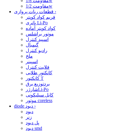
مقاومت 1/8w
مقاومت 1/2w
›
قطعات ربات پروازی
فریم کواد کوپتر
باتری Li-Po
کواد کوپتر آماده
موتور براشلس
اسپید کنترل
گیمبال
رادیو کنترل
ملخ
اسپینر
فلایت کنترل
کانکتور طلایی
کانکتور T
بردتوزیع برق
شارژرLi-Po
کابل سیلیکونی
موتور coreless
›
diode دیود
دیود
زنر
پل دیود
دیود smd