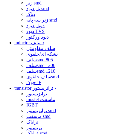
زنر smd
پل دیود smd
دیاک
زنر سه پایه smd
دوبل دیود
دیود TVS
دیود ورکتور
›
inductor سلف
سلف مقاومتی
بشکه ای/حلقوی
سلفsmd 805
سلفsmd 1206
سلفsmd 1210
سلف حلقویsmd
چوک IF
›
transistor ترانزیستور
ترانزیستور
mosfet ماسفت
IGBT
ترانزیستور smd
ماسفت smd
ترایاک
تریستور
ترایاک smd