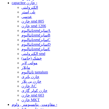
›
capacitor خازن
الکترولیتی
پلی استر
عدسی
خازن smd 805
خازن smd 1206
تانتالیومsmdسایزA
تانتالیومsmdسایزB
تانتالیومsmdسایزC
تانتالیومsmdسایزD
تانتالیومsmdسایزE
الکترولیتی smd
خشک (جامد)
مولتی لایر
مایلار
تانتالیوم tantalum
خازن باتری
خازن بی پلار
خازن AC
خازن کولر گازی
خازن smd 603
خازن MKT
›
مقاومت , پتانسیومتر , ولوم