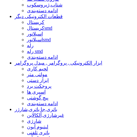
شتاب,ژیروسکوپ
ادامه دسته‌بندی
قطعات الکترونیکی دیگر
کریستال
کریستالsmd
اسیلاتور
اسیلاتورsmd
رله
رله smd
ادامه دسته‌بندی
ابزار الکترونیکی , پروگرامر , مبدل پروگرامر
لحیم کاری
مولتی متر
ابزار دستی
پروجکت برد
اسپری ها
پیچ گوشتی
ادامه دسته‌بندی
باتری,جا باتری,شارژر
غیرشارژی,آلکالاین
شارژی
لیتیوم آیون
باتری تلفنی