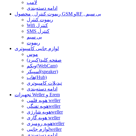
لامپ
ادامه دسته‌بندی
ریموت کنترل , محصول GSM وRF , بی سیم
ریموت کنترل
Wifi کنترل
SMS کنترل
بی سیم
ریموت
لوازم جانبی کامپیوتری
موس
صفحه کلید(کیبرد)
وبکم(WebCam)
اسپیکر(speaker)
هاب(Hub)
تبدیلات کامپیوتری
ادامه دسته‌بندی
تجهیزات Weller و Erem
هویه قلمی weller
هویه تفنگیweller
هویه شارژیweller
هویه گازی weller
هویه رومیزیweller
لوازم جانبیweller
ادامه دسته‌بندی