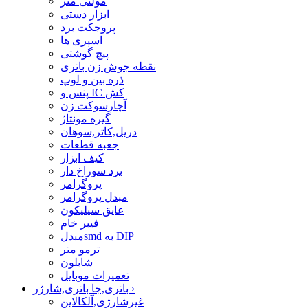
مولتی متر
ابزار دستی
پروجکت برد
اسپری ها
پیچ گوشتی
نقطه جوش زن باتری
ذره بین و لوپ
پنس و IC کش
آچارسوکت زن
گیره مونتاژ
دریل,کاتر,سوهان
جعبه قطعات
کیف ابزار
برد سوراخ دار
پروگرامر
مبدل پروگرامر
عایق سیلیکون
فیبر خام
مبدلsmd به DIP
ترمو متر
شابلون
تعمیرات موبایل
›
باتری,جا باتری,شارژر
غیرشارژی,آلکالاین