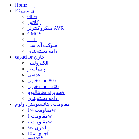
Home
IC آی سی
other
رگلاتور
میکروکنترلر AVR
CMOS
TTL
سوکت آی سی
ادامه دسته‌بندی
capacitor خازن
الکترولیتی
پلی استر
عدسی
خازن smd 805
خازن smd 1206
تانتالیومsmdسایزA
ادامه دسته‌بندی
مقاومت , پتانسیومتر , ولوم
مقاومت 1/4w
مقاومت 1w
مقاومت 2w
5w آجری
10w آجری