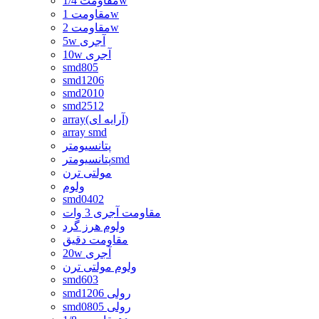
مقاومت 1/4w
مقاومت 1w
مقاومت 2w
5w آجری
10w آجری
smd805
smd1206
smd2010
smd2512
array(آرایه ای)
array smd
پتانسیومتر
پتانسیومترsmd
مولتی ترن
ولوم
smd0402
مقاومت آجری 3 وات
ولوم هرز گرد
مقاومت دقیق
20w آجری
ولوم مولتی ترن
smd603
smd1206 رولی
smd0805 رولی