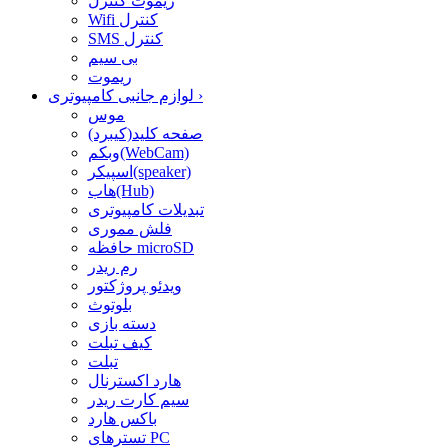
ریموت کنترل
Wifi کنترل
SMS کنترل
بی سیم
ریموت
›
لوازم جانبی کامپیوتری
موس
صفحه کلید(کیبرد)
وبکم(WebCam)
اسپیکر(speaker)
هاب(Hub)
تبدیلات کامپیوتری
فلش مموری
حافظه microSD
رم ریدر
ویدئو پروژکتور
بلوتوث
دسته بازی
کیف تبلت
تبلت
هارد اکسترنال
سیم کارت ریدر
باکس هارد
تسترهای PC