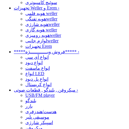
سوئیچ کامپیوتری
›
تجهیزات Weller و Erem
هویه قلمی weller
هویه تفنگیweller
هویه شارژیweller
هویه گازی weller
هویه رومیزیweller
لوازم جانبیweller
تجهیزات Erem
›
*****فروش ویــــــــــــژه*****
انواع آی سی
انواع دیود
انواع ماسفت
انواع LED
انواع پل دیود
انواع کریستال
›
میکروفن , بلندگو , قطعات صوتی
USB/FM player
بلندگو
بازر
هدست/هندزفری
موسیقی پلیر
اسپیکر شارژی
میکروفن