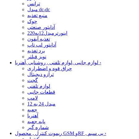
ترانس
مبدل dc-dc
منبع تغذیه
چوک
آداپتور صنعتی
اینورترمبدل12به220
تغذیه آیفون
آداپتور لپ تاپ
برد تغذیه
نویز فیلتر
›
لوازم جانبی ,لوازم تلفنی , روشنایی ,آهنربا
چراق قوه و اضطراری
ترازو دیجیتال
گجت
لوازم تلفنی
قطعات جانبی
لامپ
مبدل 24 به 12
جعبه
آهنربا
پایه جعبه
شماره گیر
›
ریموت کنترل , محصول GSM وRF , بی سیم