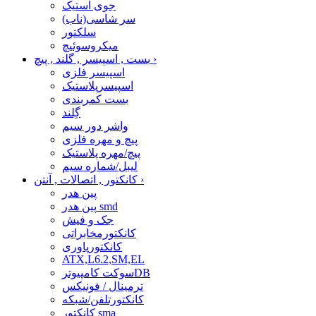
جوی استیک
سر شاسی(ناب)
سلکتور
میکروسوئیچ
›
بست , اسپیسر , گلند , پیچ
اسپیسر فلزی
اسپیسرپلاستیک
بست کمربندی
گِلند
واشر دور سیم
پیچ و مهره فلزی
پیچ/مهره پلاستیک
لیبل/شماره سیم
›
کانکتور , اتصالات , آنتن
پین هدر
پین هدر smd
جک و فیش
کانکتورمخابراتی
کانکتورپاوری
ATX,L6.2,SM,EL
سوکت کامپیوترDB
ترمینال / فونیکس
کانکتورتلفن/شبکه
کانکتور sma