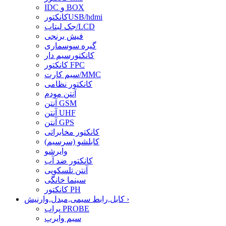
IDC و BOX
کانکتورUSB/hdmi
جک لبتاب/LCD
فیش برنجی
گیره سوسماری
کانکتورسیم دار
کانکتور FPC
سیم کارت/MMC
کانکتور نظامی
آنتن مودم
آنتن GSM
آنتن UHF
آنتن GPS
کانکتور مخابراتی
کابلشو (سرسیم)
وایرشو
کانکتور ضد آب
آنتن تلسکوپی
سینما خانگی
کانکتور PH
›
کابل,رابط سیمی,مبدل,وارنیش
پراب PROBE
سیم وایرپ