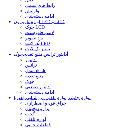
رابط های سیمی
وارنیش
ادامه دسته‌بندی
لوازم تلویزیون LED و LCD
چوک LCD
لامپ فلورسنت
برد تصویر
بک لایت LED
تستر بک لایت
آداپتور,ترانس,منبع تغذیه,چوک
آداپتور
ترانس
مبدل dc-dc
منبع تغذیه
چوک
آداپتور صنعتی
ادامه دسته‌بندی
لوازم جانبی ,لوازم تلفنی , روشنایی ,آهنربا
چراق قوه و اضطراری
ترازو دیجیتال
گجت
لوازم تلفنی
قطعات جانبی