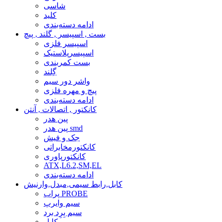
شاسی
کلید
ادامه دسته‌بندی
بست , اسپیسر , گلند , پیچ
اسپیسر فلزی
اسپیسرپلاستیک
بست کمربندی
گِلند
واشر دور سیم
پیچ و مهره فلزی
ادامه دسته‌بندی
کانکتور , اتصالات , آنتن
پین هدر
پین هدر smd
جک و فیش
کانکتورمخابراتی
کانکتورپاوری
ATX,L6.2,SM,EL
ادامه دسته‌بندی
کابل,رابط سیمی,مبدل,وارنیش
پراب PROBE
سیم وایرپ
سیم بِرِد برد
کابل