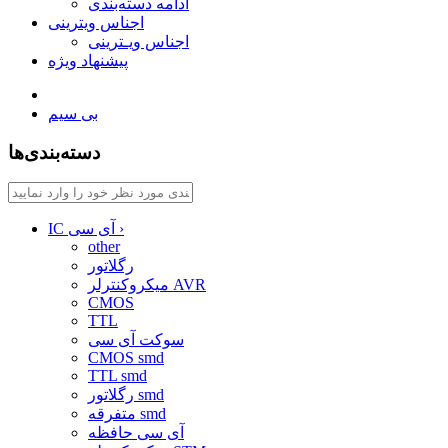
ادامه دسته‌بندی
اجناس ویترینی
اجناس ویـترینی
پیشنهاد ویژه
بی سیم
دسته‌بندی‌ها
›
IC آی سی
other
رگلاتور
میکروکنترلر AVR
CMOS
TTL
سوکت آی سی
CMOS smd
TTL smd
رگلاتور smd
متفرقه smd
آی سی حافظه