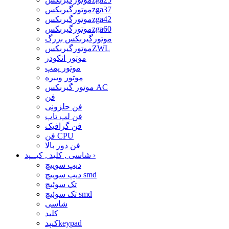
موتورگیربکسzga37
موتورگیربکسzga42
موتورگیربکسzga60
موتورگیربکس بزرگ
موتورگیربکسZWL
موتور انکودر
موتور پمپ
موتور ویبره
موتور گیربکس AC
فن
فن حلزونی
فن لپ تاپ
فن گرافیک
فن CPU
فن دور بالا
›
شاسی , کلید , کیــپد
دیپ سوییچ
دیپ سوییچ smd
تک سوئیچ
تک سوئیچ smd
شاسی
کلید
کیپدkeypad