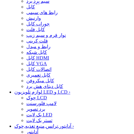
سیم بِرِد برد
کابل
رابط های سیمی
وارنیش
جوراب کابل
کابل فلت
نوار فرم و سیم زیپ
فلت کربنی
رابط و مبدل
کابل شبکه
کابل HDMI
کابل VGA
اتصالات کابل
کابل تعمیری
کابل میکروفن
کابل دیتای هش برد
›
لوازم تلویزیون LED و LCD
چوک LCD
لامپ فلورسنت
برد تصویر
بک لایت LED
تستر بک لایت
›
آداپتور,ترانس,منبع تغذیه,چوک
آداپتور