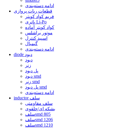
smd805
ادامه دسته‌بندی
قطعات ربات پروازی
فریم کواد کوپتر
باتری Li-Po
کواد کوپتر آماده
موتور براشلس
اسپید کنترل
گیمبال
ادامه دسته‌بندی
diode دیود
دیود
زنر
پل دیود
دیود smd
زنر smd
پل دیود smd
ادامه دسته‌بندی
inductor سلف
سلف مقاومتی
بشکه ای/حلقوی
سلفsmd 805
سلفsmd 1206
سلفsmd 1210