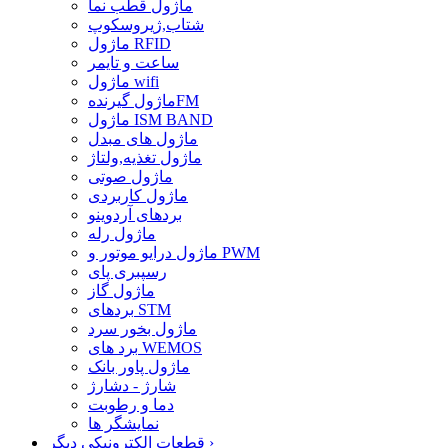
ماژول قطب نما
شتاب,ژیروسکوپ
ماژول RFID
ساعت و تایمر
ماژول wifi
ماژول گیرندهFM
ماژول ISM BAND
ماژول های مبدل
ماژول تغذیه,ولتاژ
ماژول صوتی
ماژول کاربردی
بردهای آردوینو
ماژول رله
ماژول درایو موتور و PWM
رسپبری پای
ماژول گاز
بردهای STM
ماژول بخور سرد
برد های WEMOS
ماژول پاور بانک
شارژ - دشارژ
دما و رطوبت
نمایشگر ها
›
قطعات الکترونیکی دیگر