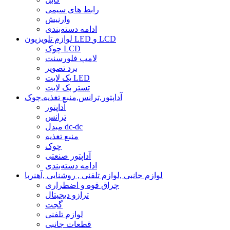
رابط های سیمی
وارنیش
ادامه دسته‌بندی
لوازم تلویزیون LED و LCD
چوک LCD
لامپ فلورسنت
برد تصویر
بک لایت LED
تستر بک لایت
آداپتور,ترانس,منبع تغذیه,چوک
آداپتور
ترانس
مبدل dc-dc
منبع تغذیه
چوک
آداپتور صنعتی
ادامه دسته‌بندی
لوازم جانبی ,لوازم تلفنی , روشنایی ,آهنربا
چراق قوه و اضطراری
ترازو دیجیتال
گجت
لوازم تلفنی
قطعات جانبی