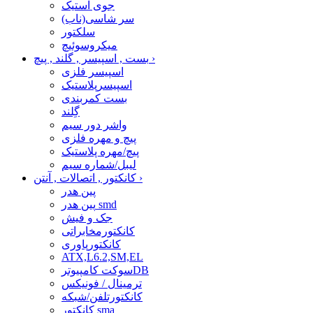
جوی استیک
سر شاسی(ناب)
سلکتور
میکروسوئیچ
›
بست , اسپیسر , گلند , پیچ
اسپیسر فلزی
اسپیسرپلاستیک
بست کمربندی
گِلند
واشر دور سیم
پیچ و مهره فلزی
پیچ/مهره پلاستیک
لیبل/شماره سیم
›
کانکتور , اتصالات , آنتن
پین هدر
پین هدر smd
جک و فیش
کانکتورمخابراتی
کانکتورپاوری
ATX,L6.2,SM,EL
سوکت کامپیوترDB
ترمینال / فونیکس
کانکتورتلفن/شبکه
کانکتور sma