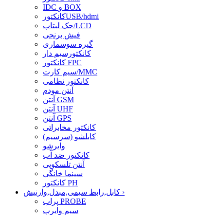
IDC و BOX
کانکتورUSB/hdmi
جک لبتاب/LCD
فیش برنجی
گیره سوسماری
کانکتورسیم دار
کانکتور FPC
سیم کارت/MMC
کانکتور نظامی
آنتن مودم
آنتن GSM
آنتن UHF
آنتن GPS
کانکتور مخابراتی
کابلشو (سرسیم)
وایرشو
کانکتور ضد آب
آنتن تلسکوپی
سینما خانگی
کانکتور PH
›
کابل,رابط سیمی,مبدل,وارنیش
پراب PROBE
سیم وایرپ