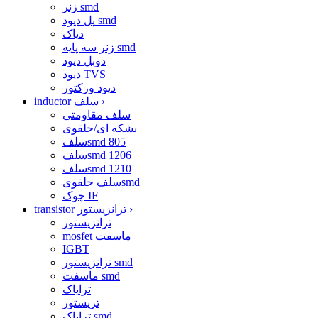
زنر smd
پل دیود smd
دیاک
زنر سه پایه smd
دوبل دیود
دیود TVS
دیود ورکتور
›
inductor سلف
سلف مقاومتی
بشکه ای/حلقوی
سلفsmd 805
سلفsmd 1206
سلفsmd 1210
سلف حلقویsmd
چوک IF
›
transistor ترانزیستور
ترانزیستور
mosfet ماسفت
IGBT
ترانزیستور smd
ماسفت smd
ترایاک
تریستور
ترایاک smd