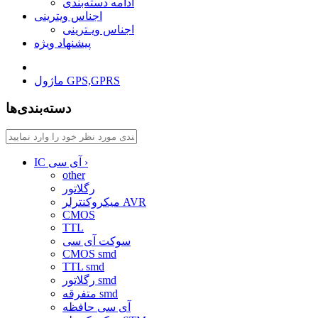
ادامه دسته‌بندی
اجناس ویترینی
اجناس ویـترینی
پیشنهاد ویژه
ماژول GPS,GPRS
دسته‌بندی‌ها
›
IC آی سی
other
رگلاتور
میکروکنترلر AVR
CMOS
TTL
سوکت آی سی
CMOS smd
TTL smd
رگلاتور smd
متفرقه smd
آی سی حافظه