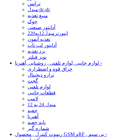
ترانس
مبدل dc-dc
منبع تغذیه
چوک
آداپتور صنعتی
اینورترمبدل12به220
تغذیه آیفون
آداپتور لپ تاپ
برد تغذیه
نویز فیلتر
›
لوازم جانبی ,لوازم تلفنی , روشنایی ,آهنربا
چراق قوه و اضطراری
ترازو دیجیتال
گجت
لوازم تلفنی
قطعات جانبی
لامپ
مبدل 24 به 12
جعبه
آهنربا
پایه جعبه
شماره گیر
›
ریموت کنترل , محصول GSM وRF , بی سیم