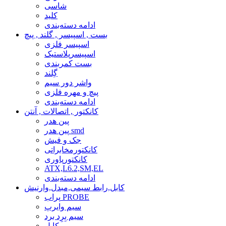
شاسی
کلید
ادامه دسته‌بندی
بست , اسپیسر , گلند , پیچ
اسپیسر فلزی
اسپیسرپلاستیک
بست کمربندی
گِلند
واشر دور سیم
پیچ و مهره فلزی
ادامه دسته‌بندی
کانکتور , اتصالات , آنتن
پین هدر
پین هدر smd
جک و فیش
کانکتورمخابراتی
کانکتورپاوری
ATX,L6.2,SM,EL
ادامه دسته‌بندی
کابل,رابط سیمی,مبدل,وارنیش
پراب PROBE
سیم وایرپ
سیم بِرِد برد
کابل