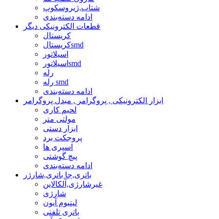
شتاب,ژیروسکوپ
ادامه دسته‌بندی
قطعات الکترونیکی دیگر
کریستال
کریستالsmd
اسیلاتور
اسیلاتورsmd
رله
رله smd
ادامه دسته‌بندی
ابزار الکترونیکی , پروگرامر , مبدل پروگرامر
لحیم کاری
مولتی متر
ابزار دستی
پروجکت برد
اسپری ها
پیچ گوشتی
ادامه دسته‌بندی
باتری,جا باتری,شارژر
غیرشارژی,آلکالاین
شارژی
لیتیوم آیون
باتری تلفنی