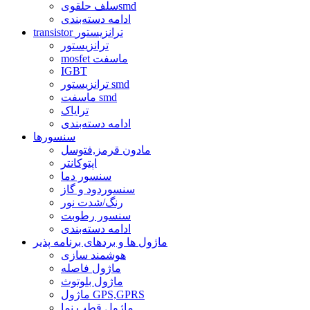
سلف حلقویsmd
ادامه دسته‌بندی
transistor ترانزیستور
ترانزیستور
mosfet ماسفت
IGBT
ترانزیستور smd
ماسفت smd
ترایاک
ادامه دسته‌بندی
سنسورها
مادون قرمز,فتوسل
اپتوکانتر
سنسور دما
سنسوردود و گاز
رنگ/شدت نور
سنسور رطوبت
ادامه دسته‌بندی
ماژول ها و بردهای برنامه پذیر
هوشمند سازی
ماژول فاصله
ماژول بلوتوث
ماژول GPS,GPRS
ماژول قطب نما