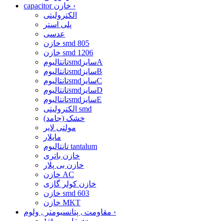
›
capacitor خازن
الکترولیتی
پلی استر
عدسی
خازن smd 805
خازن smd 1206
تانتالیومsmdسایزA
تانتالیومsmdسایزB
تانتالیومsmdسایزC
تانتالیومsmdسایزD
تانتالیومsmdسایزE
الکترولیتی smd
خشک (جامد)
مولتی لایر
مایلار
تانتالیوم tantalum
خازن باتری
خازن بی پلار
خازن AC
خازن کولر گازی
خازن smd 603
خازن MKT
›
مقاومت , پتانسیومتر , ولوم