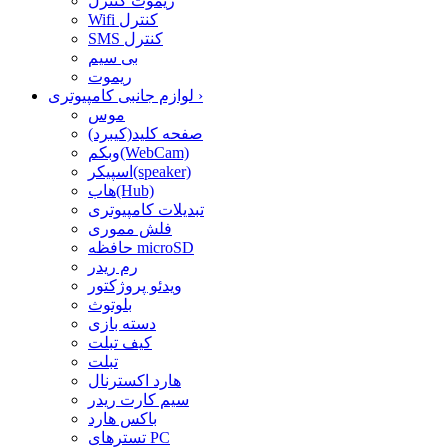
ریموت کنترل
Wifi کنترل
SMS کنترل
بی سیم
ریموت
›
لوازم جانبی کامپیوتری
موس
صفحه کلید(کیبرد)
وبکم(WebCam)
اسپیکر(speaker)
هاب(Hub)
تبدیلات کامپیوتری
فلش مموری
حافظه microSD
رم ریدر
ویدئو پروژکتور
بلوتوث
دسته بازی
کیف تبلت
تبلت
هارد اکسترنال
سیم کارت ریدر
باکس هارد
تسترهای PC