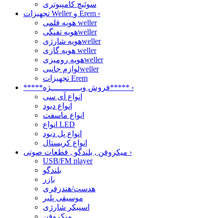
سوئیچ کامپیوتری
›
تجهیزات Weller و Erem
هویه قلمی weller
هویه تفنگیweller
هویه شارژیweller
هویه گازی weller
هویه رومیزیweller
لوازم جانبیweller
تجهیزات Erem
›
*****فروش ویــــــــــــژه*****
انواع آی سی
انواع دیود
انواع ماسفت
انواع LED
انواع پل دیود
انواع کریستال
›
میکروفن , بلندگو , قطعات صوتی
USB/FM player
بلندگو
بازر
هدست/هندزفری
موسیقی پلیر
اسپیکر شارژی
میکروفن