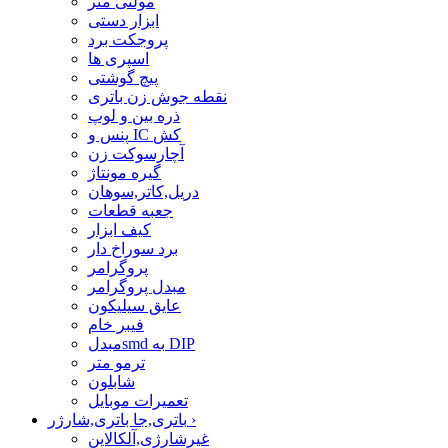
مولتی متر
ابزار دستی
پروجکت برد
اسپری ها
پیچ گوشتی
نقطه جوش زن باتری
ذره بین و لوپ
پنس و IC کش
آچارسوکت زن
گیره مونتاژ
دریل,کاتر,سوهان
جعبه قطعات
کیف ابزار
برد سوراخ دار
پروگرامر
مبدل پروگرامر
عایق سیلیکون
فیبر خام
مبدلsmd به DIP
ترمو متر
شابلون
تعمیرات موبایل
›
باتری,جا باتری,شارژر
غیرشارژی,آلکالاین