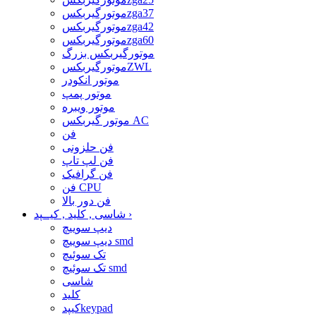
موتورگیربکسzga37
موتورگیربکسzga42
موتورگیربکسzga60
موتورگیربکس بزرگ
موتورگیربکسZWL
موتور انکودر
موتور پمپ
موتور ویبره
موتور گیربکس AC
فن
فن حلزونی
فن لپ تاپ
فن گرافیک
فن CPU
فن دور بالا
›
شاسی , کلید , کیــپد
دیپ سوییچ
دیپ سوییچ smd
تک سوئیچ
تک سوئیچ smd
شاسی
کلید
کیپدkeypad