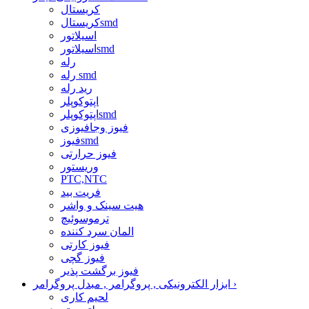
کریستال
کریستالsmd
اسیلاتور
اسیلاتورsmd
رله
رله smd
رید رله
اپتوکوپلر
اپتوکوپلرsmd
فیوز وجافیوزی
فیوزsmd
فیوز حرارتی
وریستور
PTC,NTC
فریت بید
هیت سینک و واشر
ترموسوئیچ
المان سرد کننده
فیوز کارتی
فیوز گچی
فیوز برگشت پذیر
›
ابزار الکترونیکی , پروگرامر , مبدل پروگرامر
لحیم کاری