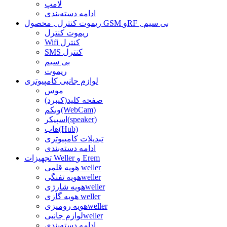
لامپ
ادامه دسته‌بندی
ریموت کنترل , محصول GSM وRF , بی سیم
ریموت کنترل
Wifi کنترل
SMS کنترل
بی سیم
ریموت
لوازم جانبی کامپیوتری
موس
صفحه کلید(کیبرد)
وبکم(WebCam)
اسپیکر(speaker)
هاب(Hub)
تبدیلات کامپیوتری
ادامه دسته‌بندی
تجهیزات Weller و Erem
هویه قلمی weller
هویه تفنگیweller
هویه شارژیweller
هویه گازی weller
هویه رومیزیweller
لوازم جانبیweller
ادامه دسته‌بندی