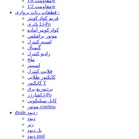
مقاومت 1/8w
مقاومت 1/2w
›
قطعات ربات پروازی
فریم کواد کوپتر
باتری Li-Po
کواد کوپتر آماده
موتور براشلس
اسپید کنترل
گیمبال
رادیو کنترل
ملخ
اسپینر
فلایت کنترل
کانکتور طلایی
کانکتور T
بردتوزیع برق
شارژرLi-Po
کابل سیلیکونی
موتور coreless
›
diode دیود
دیود
زنر
پل دیود
دیود smd