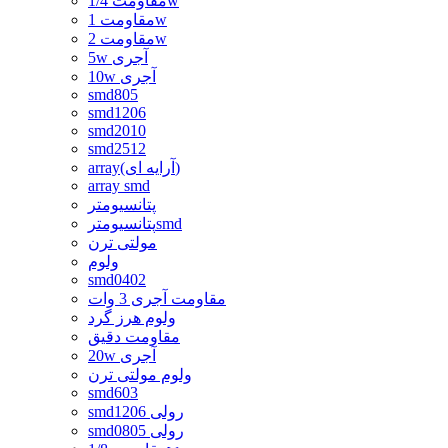
مقاومت 1/4w
مقاومت 1w
مقاومت 2w
5w آجری
10w آجری
smd805
smd1206
smd2010
smd2512
array(آرایه ای)
array smd
پتانسیومتر
پتانسیومترsmd
مولتی ترن
ولوم
smd0402
مقاومت آجری 3 وات
ولوم هرز گرد
مقاومت دقیق
20w آجری
ولوم مولتی ترن
smd603
smd1206 رولی
smd0805 رولی