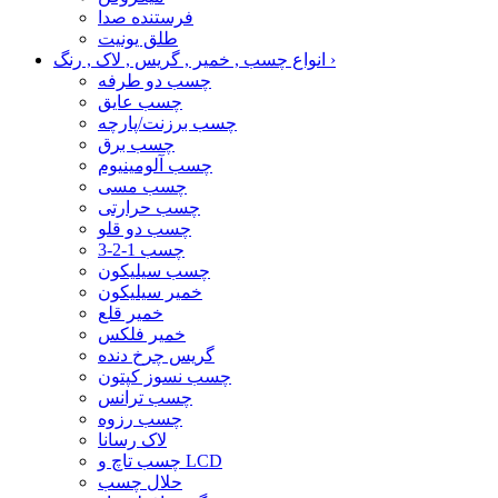
فرستنده صدا
طلق یونیت
›
انواع چسب , خمیر , گریس , لاک , رنگ
چسب دو طرفه
چسب عایق
چسب برزنت/پارچه
چسب برق
چسب آلومینیوم
چسب مسی
چسب حرارتی
چسب دو قلو
چسب 1-2-3
چسب سیلیکون
خمیر سیلیکون
خمیر قلع
خمیر فلکس
گریس چرخ دنده
چسب نسوز کپتون
چسب ترانس
چسب رزوه
لاک رسانا
چسب تاچ و LCD
حلال چسب