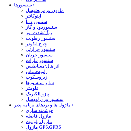
›
سنسورها
مادون قرمز,فتوسل
اپتوکانتر
سنسور دما
سنسوردود و گاز
رنگ/شدت نور
سنسور رطوبت
چرخ انکودر
سنسور حرارتی
سنسور جریان
سنسور فلزات
اثر هال/مغناطیس
زاویه/شتاب
ژیروسکوپ
سایر سنسورها
فلومتر
پیزو الکتریک
سنسور وزن لودسل
›
ماژول ها و بردهای برنامه پذیر
هوشمند سازی
ماژول فاصله
ماژول بلوتوث
ماژول GPS,GPRS