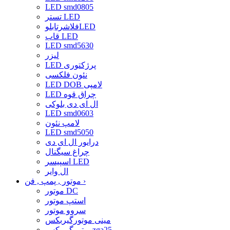
LED smd0805
تستر LED
فلاشرتابلوLED
قاب LED
LED smd5630
لیزر
LED پرژکتوری
نئون فلکسی
LED DOB لامپی
LED چراق قوه
ال ای دی بلوکی
LED smd0603
لامپ نئون
LED smd5050
درایور ال ای دی
چراغ سیگنال
اسپیسر LED
ال وایر
›
موتور , پمپ , فن
موتور DC
استپ موتور
سروو موتور
مینی موتورگیربکس
موتورگیربکسzga25