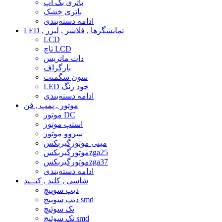
باتری بک آپ
باتری خشک
ادامه دسته‌بندی
LED , نمایشگرها , فلاشر , لیزر
LCD
تاچ LCD
دات ماتریس
بارگراف
سون سگمنت
LED خود رنگ
ادامه دسته‌بندی
موتور , پمپ , فن
موتور DC
استپ موتور
سروو موتور
مینی موتورگیربکس
موتورگیربکسzga25
موتورگیربکسzga37
ادامه دسته‌بندی
شاسی , کلید , کیــپد
دیپ سوییچ
دیپ سوییچ smd
تک سوئیچ
تک سوئیچ smd