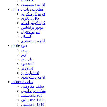
smd805
ادامه دسته‌بندی
قطعات ربات پروازی
فریم کواد کوپتر
باتری Li-Po
کواد کوپتر آماده
موتور براشلس
اسپید کنترل
گیمبال
ادامه دسته‌بندی
diode دیود
دیود
زنر
پل دیود
دیود smd
زنر smd
پل دیود smd
ادامه دسته‌بندی
inductor سلف
سلف مقاومتی
بشکه ای/حلقوی
سلفsmd 805
سلفsmd 1206
سلفsmd 1210