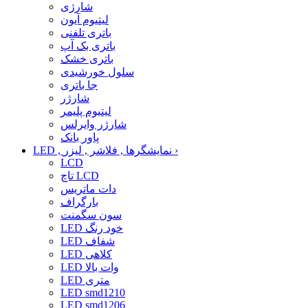
شارژی
لیتیوم آیون
باتری تلفنی
باتری بک آپ
باتری خشک
سلول خورشیدی
جا باتری
شارژر
لیتیوم پلیمر
شارژر وایرلس
پاور بانک
›
LED , نمایشگرها , فلاشر , لیزر
LCD
تاچ LCD
دات ماتریس
بارگراف
سون سگمنت
LED خود رنگ
LED شفاف
LED کلاهی
LED وات بالا
LED متری
LED smd1210
LED smd1206