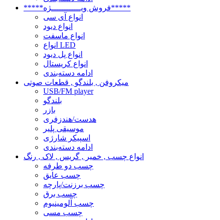
*****فروش ویــــــــــــژه*****
انواع آی سی
انواع دیود
انواع ماسفت
انواع LED
انواع پل دیود
انواع کریستال
ادامه دسته‌بندی
میکروفن , بلندگو , قطعات صوتی
USB/FM player
بلندگو
بازر
هدست/هندزفری
موسیقی پلیر
اسپیکر شارژی
ادامه دسته‌بندی
انواع چسب , خمیر , گریس , لاک , رنگ
چسب دو طرفه
چسب عایق
چسب برزنت/پارچه
چسب برق
چسب آلومینیوم
چسب مسی