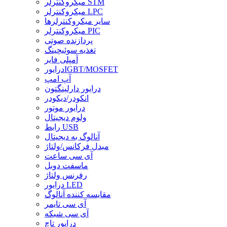
میکروکنترلر STM
میکروکنترلر LPC
سایر میکروکنترلرها
میکروکنترلر PIC
پردازنده صوتی
تغذیه سوئیچینگ
آمپلی فایر
درایورIGBT/MOSFET
آپ امپ
درایور دارلینگتون
انکودر/دیکودر
درایور موتور
ولوم دیجیتال
رابط USB
آنالوگ به دیجیتال
مبدل فرکانس/ولتاژ
آی سی ساعت
ماسفت دوبل
رفرنس ولتاژ
درایور LED
مقایسه کننده آنالوگ
آی سی تایمر
آی سی شبکه
درایور تاچ