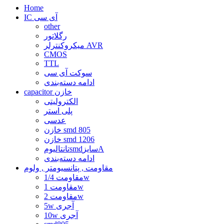
Home
IC آی سی
other
رگلاتور
میکروکنترلر AVR
CMOS
TTL
سوکت آی سی
ادامه دسته‌بندی
capacitor خازن
الکترولیتی
پلی استر
عدسی
خازن smd 805
خازن smd 1206
تانتالیومsmdسایزA
ادامه دسته‌بندی
مقاومت , پتانسیومتر , ولوم
مقاومت 1/4w
مقاومت 1w
مقاومت 2w
5w آجری
10w آجری