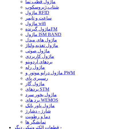
ماژول قطب نما
شتاب,ژیروسکوپ
ماژول RFID
ساعت و تایمر
ماژول wifi
ماژول گیرندهFM
ماژول ISM BAND
ماژول های مبدل
ماژول تغذیه,ولتاژ
ماژول صوتی
ماژول کاربردی
بردهای آردوینو
ماژول رله
ماژول درایو موتور و PWM
رسپبری پای
ماژول گاز
بردهای STM
ماژول بخور سرد
برد های WEMOS
ماژول پاور بانک
شارژ - دشارژ
دما و رطوبت
نمایشگر ها
›
قطعات الکترونیکی دیگر