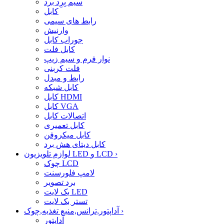
سیم بِرِد برد
کابل
رابط های سیمی
وارنیش
جوراب کابل
کابل فلت
نوار فرم و سیم زیپ
فلت کربنی
رابط و مبدل
کابل شبکه
کابل HDMI
کابل VGA
اتصالات کابل
کابل تعمیری
کابل میکروفن
کابل دیتای هش برد
›
لوازم تلویزیون LED و LCD
چوک LCD
لامپ فلورسنت
برد تصویر
بک لایت LED
تستر بک لایت
›
آداپتور,ترانس,منبع تغذیه,چوک
آداپتور