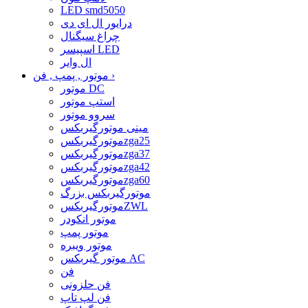
LED smd5050
درایور ال ای دی
چراغ سیگنال
اسپیسر LED
ال وایر
›
موتور , پمپ , فن
موتور DC
استپ موتور
سروو موتور
مینی موتورگیربکس
موتورگیربکسzga25
موتورگیربکسzga37
موتورگیربکسzga42
موتورگیربکسzga60
موتورگیربکس بزرگ
موتورگیربکسZWL
موتور انکودر
موتور پمپ
موتور ویبره
موتور گیربکس AC
فن
فن حلزونی
فن لپ تاپ