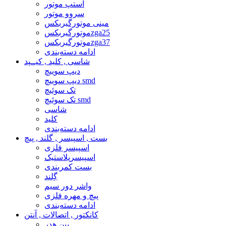
استپ موتور
سروو موتور
مینی موتورگیربکس
موتورگیربکسzga25
موتورگیربکسzga37
ادامه دسته‌بندی
شاسی , کلید , کیــپد
دیپ سوییچ
دیپ سوییچ smd
تک سوئیچ
تک سوئیچ smd
شاسی
کلید
ادامه دسته‌بندی
بست , اسپیسر , گلند , پیچ
اسپیسر فلزی
اسپیسرپلاستیک
بست کمربندی
گِلند
واشر دور سیم
پیچ و مهره فلزی
ادامه دسته‌بندی
کانکتور , اتصالات , آنتن
پین هدر