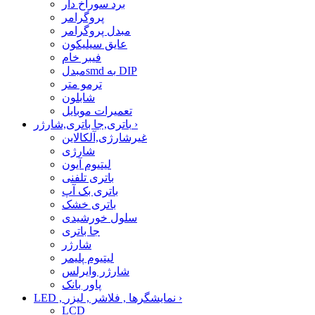
برد سوراخ دار
پروگرامر
مبدل پروگرامر
عایق سیلیکون
فیبر خام
مبدلsmd به DIP
ترمو متر
شابلون
تعمیرات موبایل
›
باتری,جا باتری,شارژر
غیرشارژی,آلکالاین
شارژی
لیتیوم آیون
باتری تلفنی
باتری بک آپ
باتری خشک
سلول خورشیدی
جا باتری
شارژر
لیتیوم پلیمر
شارژر وایرلس
پاور بانک
›
LED , نمایشگرها , فلاشر , لیزر
LCD