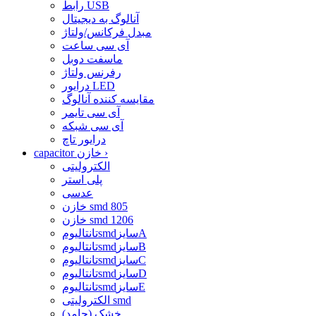
رابط USB
آنالوگ به دیجیتال
مبدل فرکانس/ولتاژ
آی سی ساعت
ماسفت دوبل
رفرنس ولتاژ
درایور LED
مقایسه کننده آنالوگ
آی سی تایمر
آی سی شبکه
درایور تاچ
›
capacitor خازن
الکترولیتی
پلی استر
عدسی
خازن smd 805
خازن smd 1206
تانتالیومsmdسایزA
تانتالیومsmdسایزB
تانتالیومsmdسایزC
تانتالیومsmdسایزD
تانتالیومsmdسایزE
الکترولیتی smd
خشک (جامد)