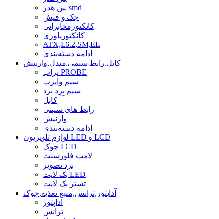
پین هدر smd
جک و فیش
کانکتورمخابراتی
کانکتورپاوری
ATX,L6.2,SM,EL
ادامه دسته‌بندی
کابل,رابط سیمی,مبدل,وارنیش
پراب PROBE
سیم وایرپ
سیم بِرِد برد
کابل
رابط های سیمی
وارنیش
ادامه دسته‌بندی
لوازم تلویزیون LED و LCD
چوک LCD
لامپ فلورسنت
برد تصویر
بک لایت LED
تستر بک لایت
آداپتور,ترانس,منبع تغذیه,چوک
آداپتور
ترانس