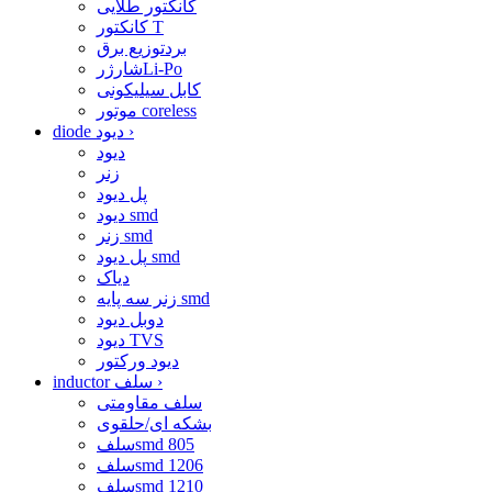
کانکتور طلایی
کانکتور T
بردتوزیع برق
شارژرLi-Po
کابل سیلیکونی
موتور coreless
›
diode دیود
دیود
زنر
پل دیود
دیود smd
زنر smd
پل دیود smd
دیاک
زنر سه پایه smd
دوبل دیود
دیود TVS
دیود ورکتور
›
inductor سلف
سلف مقاومتی
بشکه ای/حلقوی
سلفsmd 805
سلفsmd 1206
سلفsmd 1210