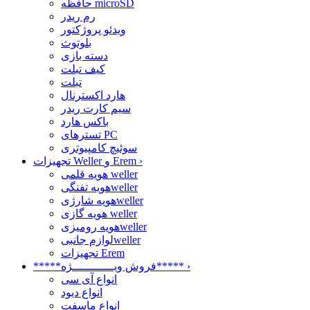
حافظه microSD
رم ریدر
ویدئو پروژکتور
بلوتوث
دسته بازی
کیف تبلت
تبلت
هارد اکسترنال
سیم کارت ریدر
باکس هارد
تسترهای PC
سوئیچ کامپیوتری
›
تجهیزات Weller و Erem
هویه قلمی weller
هویه تفنگیweller
هویه شارژیweller
هویه گازی weller
هویه رومیزیweller
لوازم جانبیweller
تجهیزات Erem
›
*****فروش ویــــــــــــژه*****
انواع آی سی
انواع دیود
انواع ماسفت