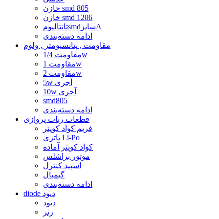
خازن smd 805
خازن smd 1206
تانتالیومsmdسایزA
ادامه دسته‌بندی
مقاومت , پتانسیومتر , ولوم
مقاومت 1/4w
مقاومت 1w
مقاومت 2w
5w آجری
10w آجری
smd805
ادامه دسته‌بندی
قطعات ربات پروازی
فریم کواد کوپتر
باتری Li-Po
کواد کوپتر آماده
موتور براشلس
اسپید کنترل
گیمبال
ادامه دسته‌بندی
diode دیود
دیود
زنر