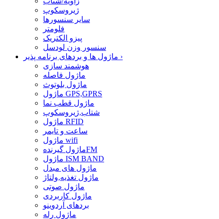
زاویه/شتاب
ژیروسکوپ
سایر سنسورها
فلومتر
پیزو الکتریک
سنسور وزن لودسل
›
ماژول ها و بردهای برنامه پذیر
هوشمند سازی
ماژول فاصله
ماژول بلوتوث
ماژول GPS,GPRS
ماژول قطب نما
شتاب,ژیروسکوپ
ماژول RFID
ساعت و تایمر
ماژول wifi
ماژول گیرندهFM
ماژول ISM BAND
ماژول های مبدل
ماژول تغذیه,ولتاژ
ماژول صوتی
ماژول کاربردی
بردهای آردوینو
ماژول رله