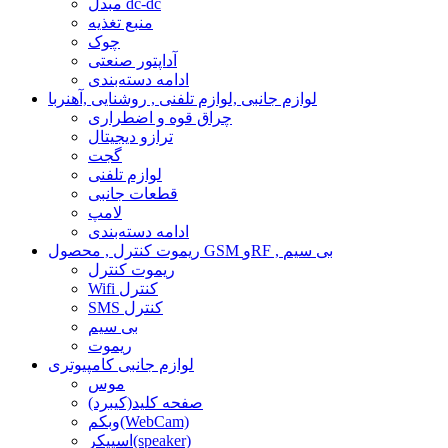
مبدل dc-dc
منبع تغذیه
چوک
آداپتور صنعتی
ادامه دسته‌بندی
لوازم جانبی ,لوازم تلفنی , روشنایی ,آهنربا
چراق قوه و اضطراری
ترازو دیجیتال
گجت
لوازم تلفنی
قطعات جانبی
لامپ
ادامه دسته‌بندی
ریموت کنترل , محصول GSM وRF , بی سیم
ریموت کنترل
Wifi کنترل
SMS کنترل
بی سیم
ریموت
لوازم جانبی کامپیوتری
موس
صفحه کلید(کیبرد)
وبکم(WebCam)
اسپیکر(speaker)