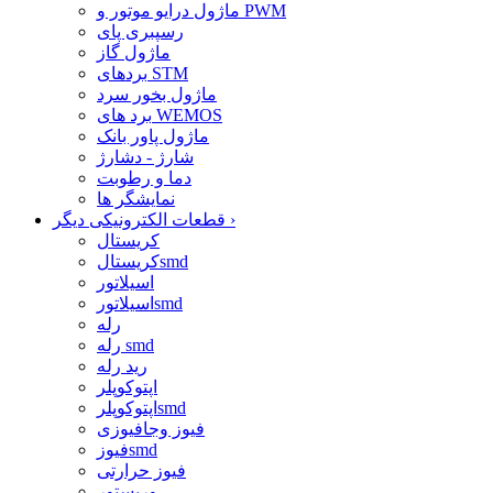
ماژول درایو موتور و PWM
رسپبری پای
ماژول گاز
بردهای STM
ماژول بخور سرد
برد های WEMOS
ماژول پاور بانک
شارژ - دشارژ
دما و رطوبت
نمایشگر ها
›
قطعات الکترونیکی دیگر
کریستال
کریستالsmd
اسیلاتور
اسیلاتورsmd
رله
رله smd
رید رله
اپتوکوپلر
اپتوکوپلرsmd
فیوز وجافیوزی
فیوزsmd
فیوز حرارتی
وریستور