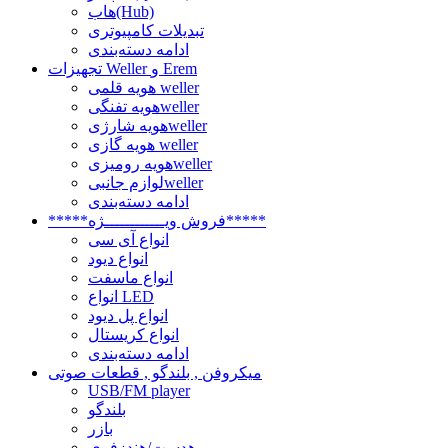
هاب(Hub)
تبدیلات کامپیوتری
ادامه دسته‌بندی
تجهیزات Weller و Erem
هویه قلمی weller
هویه تفنگیweller
هویه شارژیweller
هویه گازی weller
هویه رومیزیweller
لوازم جانبیweller
ادامه دسته‌بندی
*****فروش ویــــــــــــژه*****
انواع آی سی
انواع دیود
انواع ماسفت
انواع LED
انواع پل دیود
انواع کریستال
ادامه دسته‌بندی
میکروفن , بلندگو , قطعات صوتی
USB/FM player
بلندگو
بازر
هدست/هندزفری