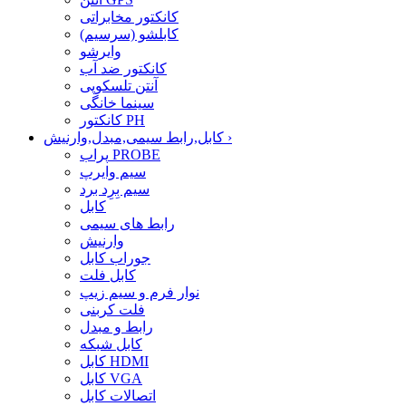
کانکتور مخابراتی
کابلشو (سرسیم)
وایرشو
کانکتور ضد آب
آنتن تلسکوپی
سینما خانگی
کانکتور PH
›
کابل,رابط سیمی,مبدل,وارنیش
پراب PROBE
سیم وایرپ
سیم بِرِد برد
کابل
رابط های سیمی
وارنیش
جوراب کابل
کابل فلت
نوار فرم و سیم زیپ
فلت کربنی
رابط و مبدل
کابل شبکه
کابل HDMI
کابل VGA
اتصالات کابل