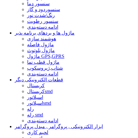
سنسور دما
سنسوردود و گاز
رنگ/شدت نور
سنسور رطوبت
ادامه دسته‌بندی
ماژول ها و بردهای برنامه پذیر
هوشمند سازی
ماژول فاصله
ماژول بلوتوث
ماژول GPS,GPRS
ماژول قطب نما
شتاب,ژیروسکوپ
ادامه دسته‌بندی
قطعات الکترونیکی دیگر
کریستال
کریستالsmd
اسیلاتور
اسیلاتورsmd
رله
رله smd
ادامه دسته‌بندی
ابزار الکترونیکی , پروگرامر , مبدل پروگرامر
لحیم کاری