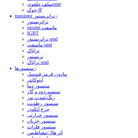
سلف حلقویsmd
چوک IF
›
transistor ترانزیستور
ترانزیستور
mosfet ماسفت
IGBT
ترانزیستور smd
ماسفت smd
ترایاک
تریستور
ترایاک smd
›
سنسورها
مادون قرمز,فتوسل
اپتوکانتر
سنسور دما
سنسوردود و گاز
رنگ/شدت نور
سنسور رطوبت
چرخ انکودر
سنسور حرارتی
سنسور جریان
سنسور فلزات
اثر هال/مغناطیس