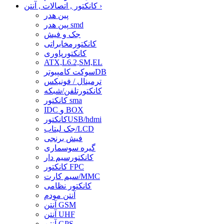
›
کانکتور , اتصالات , آنتن
پین هدر
پین هدر smd
جک و فیش
کانکتورمخابراتی
کانکتورپاوری
ATX,L6.2,SM,EL
سوکت کامپیوترDB
ترمینال / فونیکس
کانکتورتلفن/شبکه
کانکتور sma
IDC و BOX
کانکتورUSB/hdmi
جک لبتاب/LCD
فیش برنجی
گیره سوسماری
کانکتورسیم دار
کانکتور FPC
سیم کارت/MMC
کانکتور نظامی
آنتن مودم
آنتن GSM
آنتن UHF
آنتن GPS