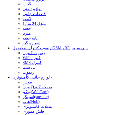
گجت
لوازم تلفنی
قطعات جانبی
لامپ
مبدل 24 به 12
جعبه
آهنربا
پایه جعبه
شماره گیر
›
ریموت کنترل , محصول GSM وRF , بی سیم
ریموت کنترل
Wifi کنترل
SMS کنترل
بی سیم
ریموت
›
لوازم جانبی کامپیوتری
موس
صفحه کلید(کیبرد)
وبکم(WebCam)
اسپیکر(speaker)
هاب(Hub)
تبدیلات کامپیوتری
فلش مموری