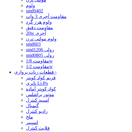
ولوم
smd0402
مقاومت آجری 3 وات
ولوم هرز گرد
مقاومت دقیق
20w آجری
ولوم مولتی ترن
smd603
smd1206 رولی
smd0805 رولی
مقاومت 1/8w
مقاومت 1/2w
›
قطعات ربات پروازی
فریم کواد کوپتر
باتری Li-Po
کواد کوپتر آماده
موتور براشلس
اسپید کنترل
گیمبال
رادیو کنترل
ملخ
اسپینر
فلایت کنترل