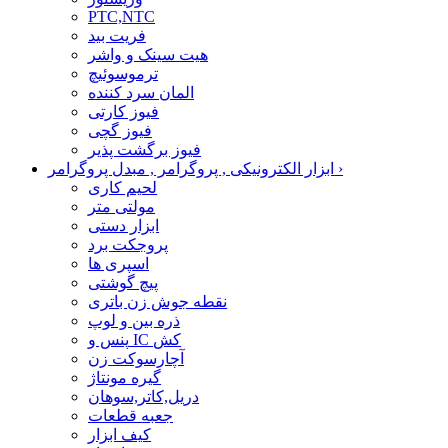
PTC,NTC
فریت بید
هیت سینک و واشر
ترموسوئیچ
المان سرد کننده
فیوز کارتی
فیوز گچی
فیوز برگشت پذیر
›
ابزار الکترونیکی , پروگرامر , مبدل پروگرامر
لحیم کاری
مولتی متر
ابزار دستی
پروجکت برد
اسپری ها
پیچ گوشتی
نقطه جوش زن باتری
ذره بین و لوپ
پنس و IC کش
آچارسوکت زن
گیره مونتاژ
دریل,کاتر,سوهان
جعبه قطعات
کیف ابزار