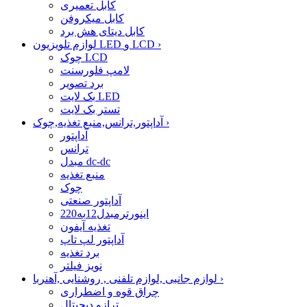
کابل تعمیری
کابل میکروفن
کابل دیتای هش برد
›
لوازم تلویزیون LED و LCD
چوک LCD
لامپ فلورسنت
برد تصویر
بک لایت LED
تستر بک لایت
›
آداپتور,ترانس,منبع تغذیه,چوک
آداپتور
ترانس
مبدل dc-dc
منبع تغذیه
چوک
آداپتور صنعتی
اینورترمبدل12به220
تغذیه آیفون
آداپتور لپ تاپ
برد تغذیه
نویز فیلتر
›
لوازم جانبی ,لوازم تلفنی , روشنایی ,آهنربا
چراق قوه و اضطراری
ترازو دیجیتال