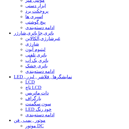
مولتی متر
ابزار دستی
پروجکت برد
اسپری ها
پیچ گوشتی
ادامه دسته‌بندی
باتری,جا باتری,شارژر
غیرشارژی,آلکالاین
شارژی
لیتیوم آیون
باتری تلفنی
باتری بک آپ
باتری خشک
ادامه دسته‌بندی
LED , نمایشگرها , فلاشر , لیزر
LCD
تاچ LCD
دات ماتریس
بارگراف
سون سگمنت
LED خود رنگ
ادامه دسته‌بندی
موتور , پمپ , فن
موتور DC