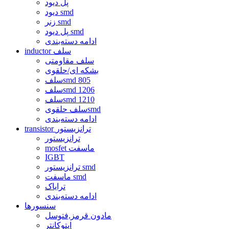
پل دیود
دیود smd
زنر smd
پل دیود smd
ادامه دسته‌بندی
inductor سلف
سلف مقاومتی
بشکه ای/حلقوی
سلفsmd 805
سلفsmd 1206
سلفsmd 1210
سلف حلقویsmd
ادامه دسته‌بندی
transistor ترانزیستور
ترانزیستور
mosfet ماسفت
IGBT
ترانزیستور smd
ماسفت smd
ترایاک
ادامه دسته‌بندی
سنسورها
مادون قرمز,فتوسل
اپتوکانتر