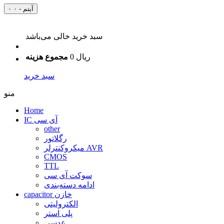
۰ آیتم - ۰
سبد خرید خالی می‌باشد
0 ریال
مجموع هزینه
سبد خرید
منو
Home
IC آی سی
other
رگلاتور
میکروکنترلر AVR
CMOS
TTL
سوکت آی سی
ادامه دسته‌بندی
capacitor خازن
الکترولیتی
پلی استر
عدسی