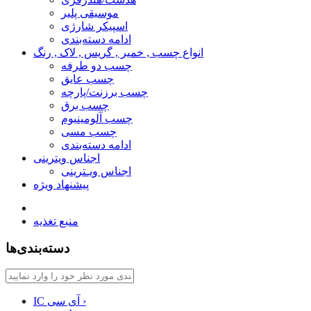
موسیقی پلیر
اسپیکر شارژی
ادامه دسته‌بندی
انواع چسب , خمیر , گریس , لاک , رنگ
چسب دو طرفه
چسب عایق
چسب برزنت/پارچه
چسب برق
چسب آلومینیوم
چسب مسی
ادامه دسته‌بندی
اجناس ویترینی
اجناس ویـترینی
پیشنهاد ویژه
منبع تغذیه
دسته‌بندی‌ها
›
IC آی سی