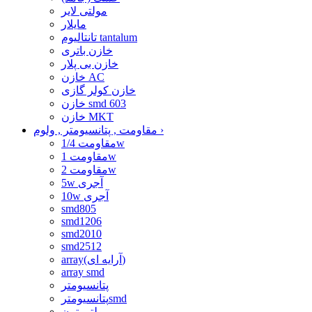
مولتی لایر
مایلار
تانتالیوم tantalum
خازن باتری
خازن بی پلار
خازن AC
خازن کولر گازی
خازن smd 603
خازن MKT
›
مقاومت , پتانسیومتر , ولوم
مقاومت 1/4w
مقاومت 1w
مقاومت 2w
5w آجری
10w آجری
smd805
smd1206
smd2010
smd2512
array(آرایه ای)
array smd
پتانسیومتر
پتانسیومترsmd
مولتی ترن