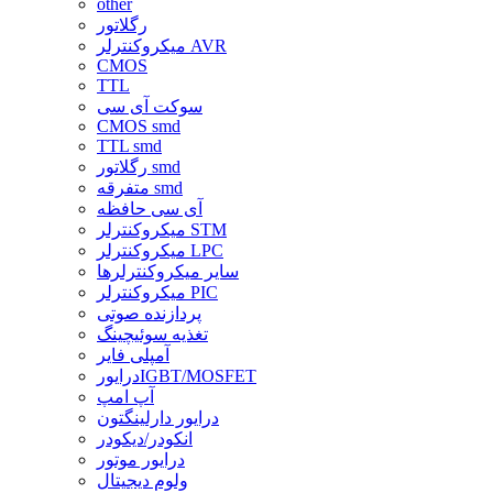
other
رگلاتور
میکروکنترلر AVR
CMOS
TTL
سوکت آی سی
CMOS smd
TTL smd
رگلاتور smd
متفرقه smd
آی سی حافظه
میکروکنترلر STM
میکروکنترلر LPC
سایر میکروکنترلرها
میکروکنترلر PIC
پردازنده صوتی
تغذیه سوئیچینگ
آمپلی فایر
درایورIGBT/MOSFET
آپ امپ
درایور دارلینگتون
انکودر/دیکودر
درایور موتور
ولوم دیجیتال