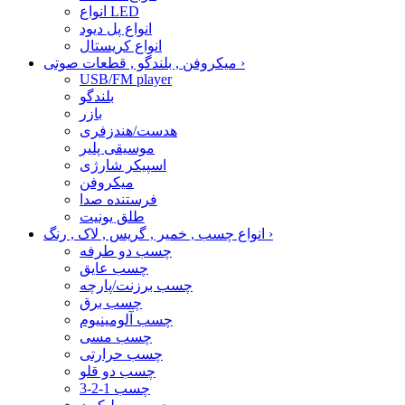
انواع LED
انواع پل دیود
انواع کریستال
›
میکروفن , بلندگو , قطعات صوتی
USB/FM player
بلندگو
بازر
هدست/هندزفری
موسیقی پلیر
اسپیکر شارژی
میکروفن
فرستنده صدا
طلق یونیت
›
انواع چسب , خمیر , گریس , لاک , رنگ
چسب دو طرفه
چسب عایق
چسب برزنت/پارچه
چسب برق
چسب آلومینیوم
چسب مسی
چسب حرارتی
چسب دو قلو
چسب 1-2-3