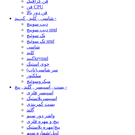
فن گرافیک
فن CPU
فن دور بالا
›
شاسی , کلید , کیــپد
دیپ سوییچ
دیپ سوییچ smd
تک سوئیچ
تک سوئیچ smd
شاسی
کلید
کیپدkeypad
جوی استیک
سر شاسی(ناب)
سلکتور
میکروسوئیچ
›
بست , اسپیسر , گلند , پیچ
اسپیسر فلزی
اسپیسرپلاستیک
بست کمربندی
گِلند
واشر دور سیم
پیچ و مهره فلزی
پیچ/مهره پلاستیک
لیبل/شماره سیم