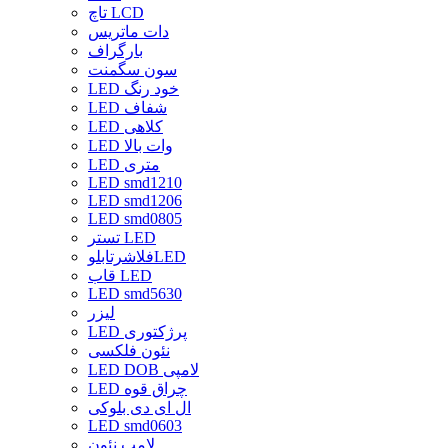
تاچ LCD
دات ماتریس
بارگراف
سون سگمنت
LED خود رنگ
LED شفاف
LED کلاهی
LED وات بالا
LED متری
LED smd1210
LED smd1206
LED smd0805
تستر LED
فلاشرتابلوLED
قاب LED
LED smd5630
لیزر
LED پرژکتوری
نئون فلکسی
LED DOB لامپی
LED چراق قوه
ال ای دی بلوکی
LED smd0603
لامپ نئون