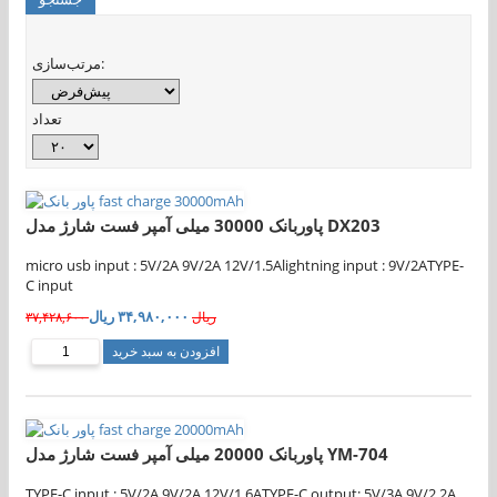
مرتب‌سازی:
تعداد
پاوربانک 30000 میلی آمپر فست شارژ مدل DX203
micro usb input : 5V/2A 9V/2A 12V/1.5Alightning input : 9V/2ATYPE-
C input
۳۴,۹۸۰,۰۰۰ ریال
۳۷,۴۲۸,۶۰۰ ریال
افزودن به سبد خرید
پاوربانک 20000 میلی آمپر فست شارژ مدل YM-704
TYPE-C input : 5V/2A 9V/2A 12V/1.6ATYPE-C output: 5V/3A 9V/2.2A