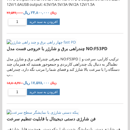
12V/1.6AUSB output: 4.5V/5A 5V/3A 9V/2A 12V/1.5A
۲۴,۸۰۰,۰۰۰ ریال
۲۶,۵۳۶,۰۰۰ ریال
افزودن به سبد خرید
چندراهی برق و شارژر با خروجی فست مدل NO:F53PD
معرفی چندراهی برق و شارژر مدل NO:F53PD | ترکیب کارایی، سرعت و
نظماگر به دنبال یک چندراهی کاربردی و جمعوجور هستید که همزمان چند
دستگاه را با سرعت بالا شارژ کند و فضای شما را مرتب نگه دارد، چندراهی
ب...
۱۷,۵۷۸,۰۰۰ ریال
۱۸,۸۰۸,۴۶۰ ریال
افزودن به سبد خرید
فن شارژی دستی دیجیتال با قابلیت تنظیم سرعت
فن شارژی دستی با نمایشگر شدت باد | پنکه دستی هوشمند قابل شارژفن