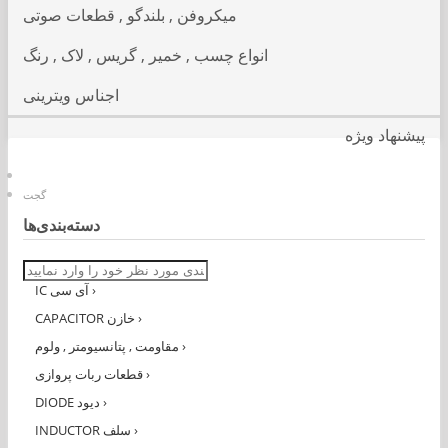
میکروفن , بلندگو , قطعات صوتی
انواع چسب , خمیر , گریس , لاک , رنگ
اجناس ویترینی
پیشنهاد ویژه
گجت
دسته‌بندی‌ها
›
IC آی سی
›
CAPACITOR خازن
›
مقاومت , پتانسیومتر , ولوم
›
قطعات ربات پروازی
›
DIODE دیود
›
INDUCTOR سلف