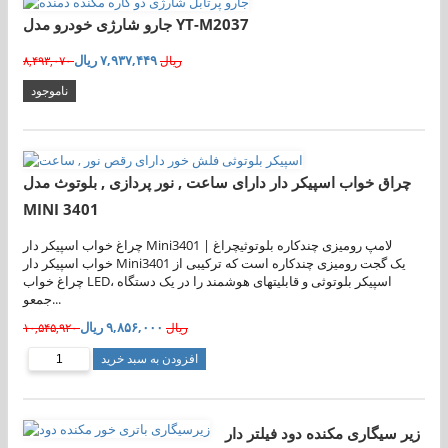
جارو شارژی خودرو مدل YT-M2037
۷,۹۳۷,۴۴۹ ریال
۸,۴۹۳,۰۷۰ ریال
ناموجود
چراق خواب اسپیکر دار دارای ساعت , نور پردازی , بلوتوث مدل
MINI 3401
چراغ خواب اسپیکر دار Mini3401 | لامپ رومیزی چندکاره بلوتوثیچراغ
خواب اسپیکر دار Mini3401 یک گجت رومیزی چندکاره است که ترکیبی از
چراغ خواب LED، اسپیکر بلوتوثی و قابلیتهای هوشمند را در یک دستگاه
جمعو...
۹,۸۵۶,۰۰۰ ریال
۱۰,۵۴۵,۹۲۰ ریال
افزودن به سبد خرید
زیر سیگاری مکنده دود فیلتر دار