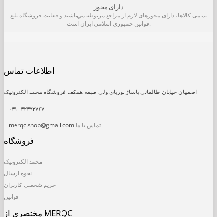
دارای مجوز
تمامی كالاها، دارای مجوزهای لازم از مراجع مربوطه مي‌باشند و فعایت فروشگاه تابع
قوانين جمهوری اسلامی ايران است.
اطلاعات تماس
اصفهان خیابان طالقانی پاساژ پوریای ولی طبقه همکف فروشگاه محمد الکترونیک
۰۳۱−۳۲۳۷۲۷۶۷
تماس با ما
merqc.shop@gmail.com
فروشگاه
محمد الکترونیک
نحوه ارسال
حریم شخصی کاربران
قوانین
مختصری از MERQC