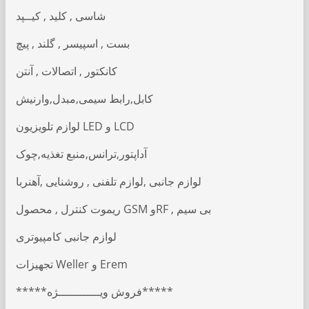
شاسی , کلید , کیــپد
بست , اسپیسر , گلند , پیچ
کانکتور , اتصالات , آنتن
کابل,رابط سیمی,مبدل,وارنیش
لوازم تلویزیون LED و LCD
آداپتور,ترانس,منبع تغذیه,چوک
لوازم جانبی ,لوازم تلفنی , روشنایی ,آهنربا
ریموت کنترل , محصول GSM وRF , بی سیم
لوازم جانبی کامپیوتری
تجهیزات Weller و Erem
*****فروش ویــــــــــــژه*****