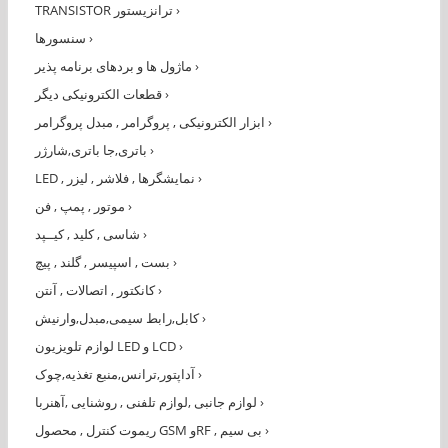
›
TRANSISTOR ترانزیستور
›
سنسورها
›
ماژول ها و بردهای برنامه پذیر
›
قطعات الکترونیکی دیگر
›
ابزار الکترونیکی , پروگرامر , مبدل پروگرامر
›
باتری,جا باتری,شارژر
›
LED , نمایشگرها , فلاشر , لیزر
›
موتور , پمپ , فن
›
شاسی , کلید , کیــپد
›
بست , اسپیسر , گلند , پیچ
›
کانکتور , اتصالات , آنتن
›
کابل,رابط سیمی,مبدل,وارنیش
›
لوازم تلویزیون LED و LCD
›
آداپتور,ترانس,منبع تغذیه,چوک
›
لوازم جانبی ,لوازم تلفنی , روشنایی ,آهنربا
›
ریموت کنترل , محصول GSM وRF , بی سیم