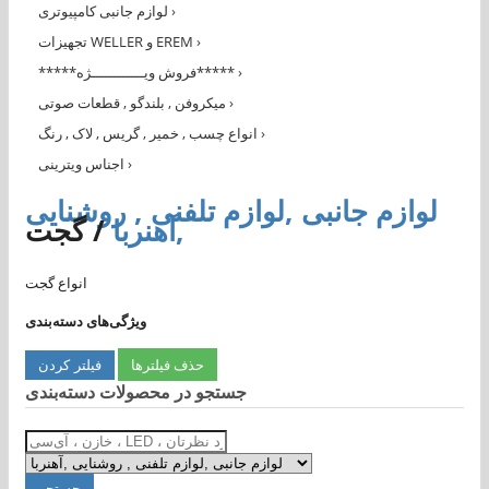
›
لوازم جانبی کامپیوتری
›
تجهیزات WELLER و EREM
›
*****فروش ویــــــــــــژه*****
›
میکروفن , بلندگو , قطعات صوتی
›
انواع چسب , خمیر , گریس , لاک , رنگ
›
اجناس ویترینی
لوازم جانبی ,لوازم تلفنی , روشنایی
,آهنربا
/
گجت
انواع گجت
ویژگی‌های دسته‌بندی
حذف فیلترها
جستجو در محصولات دسته‌بندی