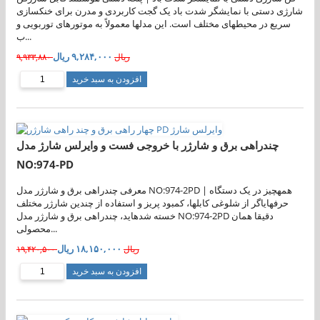
شارژی دستی با نمایشگر شدت باد یک گجت کاربردی و مدرن برای خنکسازی
سریع در محیطهای مختلف است. این مدلها معمولاً به موتورهای توربویی و
ب...
۹,۲۸۴,۰۰۰ ریال
۹,۹۳۳,۸۸۰ ریال
افزودن به سبد خرید
چندراهی برق و شارژر با خروجی فست و وایرلس شارژ مدل
NO:974-PD
معرفی چندراهی برق و شارژر مدل NO:974-2PD | همهچیز در یک دستگاه
حرفهایاگر از شلوغی کابلها، کمبود پریز و استفاده از چندین شارژر مختلف
خسته شدهاید، چندراهی برق و شارژر مدل NO:974-2PD دقیقا همان
محصولی...
۱۸,۱۵۰,۰۰۰ ریال
۱۹,۴۲۰,۵۰۰ ریال
افزودن به سبد خرید