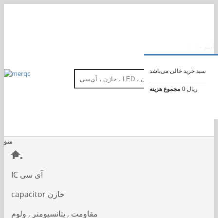
پرداخت
پیگیری سفارش
۰۳۱−۳۲۳۷۲۷۶۷
merqc.shop@gmail.com
ثبت‌نام
ورود
۰ آیتم - ۰
سبد خرید خالی می‌باشد
0 ریال
مجموع هزینه
منو
IC آی سی
capacitor خازن
مقاومت , پتانسیومتر , ولوم