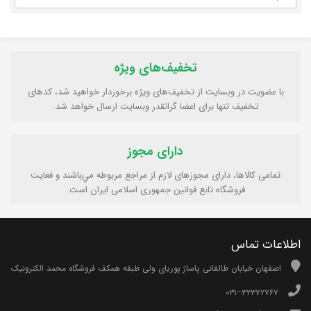
تخفیف‌های ویژه
با عضویت در وبسایت از تخفیف‌های ویژه برخوردار خواهید شد، کدهای
تخفیف تنها برای اعضا گرانقدر وبسایت ارسال خواهد شد.
دارای مجوز
تمامی كالاها، دارای مجوزهای لازم از مراجع مربوطه مي‌باشند و فعایت
فروشگاه تابع قوانين جمهوری اسلامی ايران است.
اطلاعات تماس
اصفهان خیابان طالقانی پاساژ پوریای ولی طبقه همکف فروشگاه محمد الکترونیک
۰۳۱−۳۲۳۷۲۷۶۷