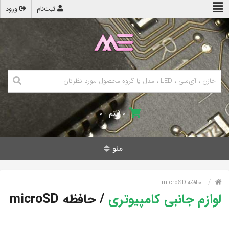
ثبت‌نام
ورود
۰ آیتم - ۰
منو
حافظه microSD
لوازم جانبی کامپیوتری
/
حافظه microSD