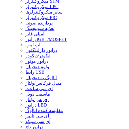
میکروکنترلر STM
میکروکنترلر LPC
سایر میکروکنترلرها
میکروکنترلر PIC
پردازنده صوتی
تغذیه سوئیچینگ
آمپلی فایر
درایورIGBT/MOSFET
آپ امپ
درایور دارلینگتون
انکودر/دیکودر
درایور موتور
ولوم دیجیتال
رابط USB
آنالوگ به دیجیتال
مبدل فرکانس/ولتاژ
آی سی ساعت
ماسفت دوبل
رفرنس ولتاژ
درایور LED
مقایسه کننده آنالوگ
آی سی تایمر
آی سی شبکه
درایور تاچ