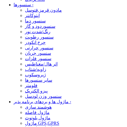
›
سنسورها
مادون قرمز,فتوسل
اپتوکانتر
سنسور دما
سنسوردود و گاز
رنگ/شدت نور
سنسور رطوبت
چرخ انکودر
سنسور حرارتی
سنسور جریان
سنسور فلزات
اثر هال/مغناطیس
زاویه/شتاب
ژیروسکوپ
سایر سنسورها
فلومتر
پیزو الکتریک
سنسور وزن لودسل
›
ماژول ها و بردهای برنامه پذیر
هوشمند سازی
ماژول فاصله
ماژول بلوتوث
ماژول GPS,GPRS