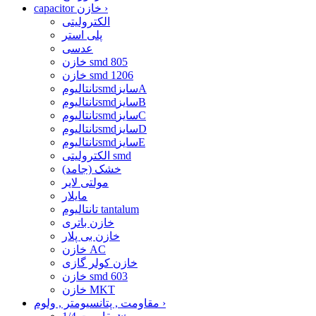
›
capacitor خازن
الکترولیتی
پلی استر
عدسی
خازن smd 805
خازن smd 1206
تانتالیومsmdسایزA
تانتالیومsmdسایزB
تانتالیومsmdسایزC
تانتالیومsmdسایزD
تانتالیومsmdسایزE
الکترولیتی smd
خشک (جامد)
مولتی لایر
مایلار
تانتالیوم tantalum
خازن باتری
خازن بی پلار
خازن AC
خازن کولر گازی
خازن smd 603
خازن MKT
›
مقاومت , پتانسیومتر , ولوم