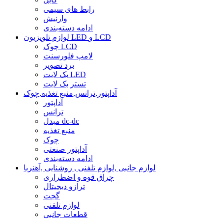
رابط های سیمی
وارنیش
ادامه دسته‌بندی
لوازم تلویزیون LED و LCD
چوک LCD
لامپ فلورسنت
برد تصویر
بک لایت LED
تستر بک لایت
آداپتور,ترانس,منبع تغذیه,چوک
آداپتور
ترانس
مبدل dc-dc
منبع تغذیه
چوک
آداپتور صنعتی
ادامه دسته‌بندی
لوازم جانبی ,لوازم تلفنی , روشنایی ,آهنربا
چراق قوه و اضطراری
ترازو دیجیتال
گجت
لوازم تلفنی
قطعات جانبی