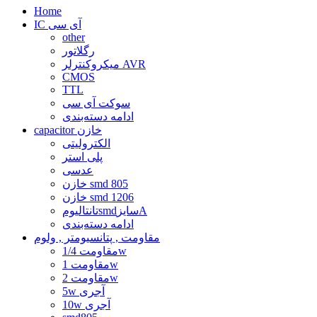
Home
IC آی سی
other
رگلاتور
میکروکنترلر AVR
CMOS
TTL
سوکت آی سی
ادامه دسته‌بندی
capacitor خازن
الکترولیتی
پلی استر
عدسی
خازن smd 805
خازن smd 1206
تانتالیومsmdسایزA
ادامه دسته‌بندی
مقاومت , پتانسیومتر , ولوم
مقاومت 1/4w
مقاومت 1w
مقاومت 2w
5w آجری
10w آجری