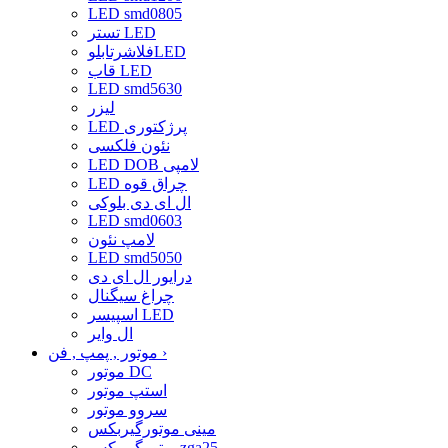
LED smd0805
تستر LED
فلاشرتابلوLED
قاب LED
LED smd5630
لیزر
LED پرژکتوری
نئون فلکسی
LED DOB لامپی
LED چراق قوه
ال ای دی بلوکی
LED smd0603
لامپ نئون
LED smd5050
درایور ال ای دی
چراغ سیگنال
اسپیسر LED
ال وایر
›
موتور , پمپ , فن
موتور DC
استپ موتور
سروو موتور
مینی موتورگیربکس
موتورگیربکسzga25