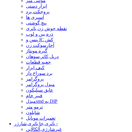
مولتی متر
ابزار دستی
پروجکت برد
اسپری ها
پیچ گوشتی
نقطه جوش زن باتری
ذره بین و لوپ
پنس و IC کش
آچارسوکت زن
گیره مونتاژ
دریل,کاتر,سوهان
جعبه قطعات
کیف ابزار
برد سوراخ دار
پروگرامر
مبدل پروگرامر
عایق سیلیکون
فیبر خام
مبدلsmd به DIP
ترمو متر
شابلون
تعمیرات موبایل
›
باتری,جا باتری,شارژر
غیرشارژی,آلکالاین