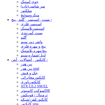
جوی استیک
سر شاسی(ناب)
سلکتور
میکروسوئیچ
›
بست , اسپیسر , گلند , پیچ
اسپیسر فلزی
اسپیسرپلاستیک
بست کمربندی
گِلند
واشر دور سیم
پیچ و مهره فلزی
پیچ/مهره پلاستیک
لیبل/شماره سیم
›
کانکتور , اتصالات , آنتن
پین هدر
پین هدر smd
جک و فیش
کانکتورمخابراتی
کانکتورپاوری
ATX,L6.2,SM,EL
سوکت کامپیوترDB
ترمینال / فونیکس
کانکتورتلفن/شبکه
کانکتور sma