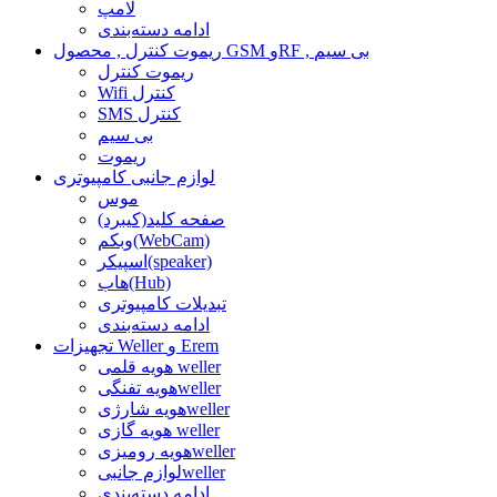
لامپ
ادامه دسته‌بندی
ریموت کنترل , محصول GSM وRF , بی سیم
ریموت کنترل
Wifi کنترل
SMS کنترل
بی سیم
ریموت
لوازم جانبی کامپیوتری
موس
صفحه کلید(کیبرد)
وبکم(WebCam)
اسپیکر(speaker)
هاب(Hub)
تبدیلات کامپیوتری
ادامه دسته‌بندی
تجهیزات Weller و Erem
هویه قلمی weller
هویه تفنگیweller
هویه شارژیweller
هویه گازی weller
هویه رومیزیweller
لوازم جانبیweller
ادامه دسته‌بندی