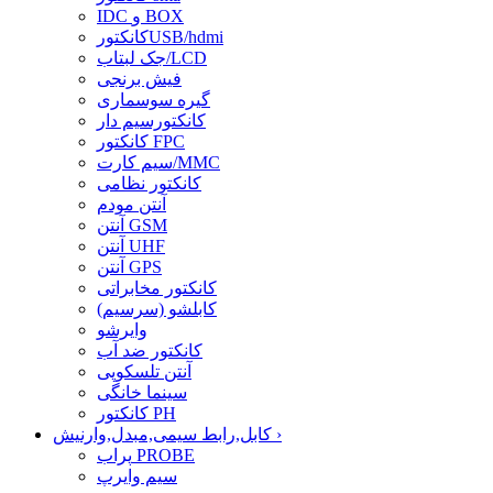
IDC و BOX
کانکتورUSB/hdmi
جک لبتاب/LCD
فیش برنجی
گیره سوسماری
کانکتورسیم دار
کانکتور FPC
سیم کارت/MMC
کانکتور نظامی
آنتن مودم
آنتن GSM
آنتن UHF
آنتن GPS
کانکتور مخابراتی
کابلشو (سرسیم)
وایرشو
کانکتور ضد آب
آنتن تلسکوپی
سینما خانگی
کانکتور PH
›
کابل,رابط سیمی,مبدل,وارنیش
پراب PROBE
سیم وایرپ