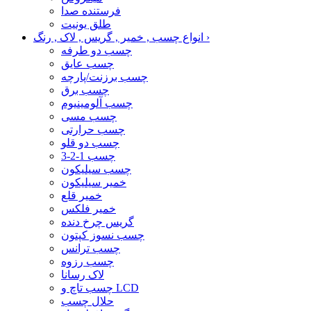
فرستنده صدا
طلق یونیت
›
انواع چسب , خمیر , گریس , لاک , رنگ
چسب دو طرفه
چسب عایق
چسب برزنت/پارچه
چسب برق
چسب آلومینیوم
چسب مسی
چسب حرارتی
چسب دو قلو
چسب 1-2-3
چسب سیلیکون
خمیر سیلیکون
خمیر قلع
خمیر فلکس
گریس چرخ دنده
چسب نسوز کپتون
چسب ترانس
چسب رزوه
لاک رسانا
چسب تاچ و LCD
حلال چسب