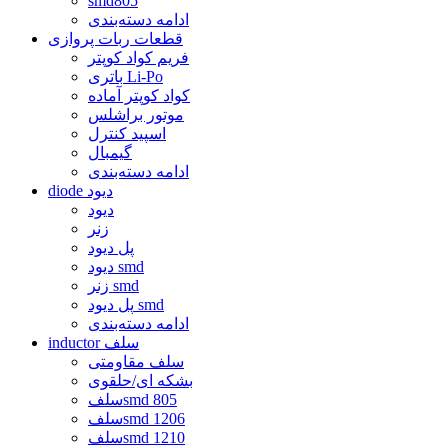
smd805
ادامه دسته‌بندی
قطعات ربات پروازی
فریم کواد کوپتر
باتری Li-Po
کواد کوپتر آماده
موتور براشلس
اسپید کنترل
گیمبال
ادامه دسته‌بندی
diode دیود
دیود
زنر
پل دیود
دیود smd
زنر smd
پل دیود smd
ادامه دسته‌بندی
inductor سلف
سلف مقاومتی
بشکه ای/حلقوی
سلفsmd 805
سلفsmd 1206
سلفsmd 1210