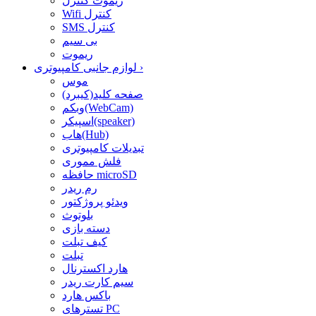
ریموت کنترل
Wifi کنترل
SMS کنترل
بی سیم
ریموت
›
لوازم جانبی کامپیوتری
موس
صفحه کلید(کیبرد)
وبکم(WebCam)
اسپیکر(speaker)
هاب(Hub)
تبدیلات کامپیوتری
فلش مموری
حافظه microSD
رم ریدر
ویدئو پروژکتور
بلوتوث
دسته بازی
کیف تبلت
تبلت
هارد اکسترنال
سیم کارت ریدر
باکس هارد
تسترهای PC