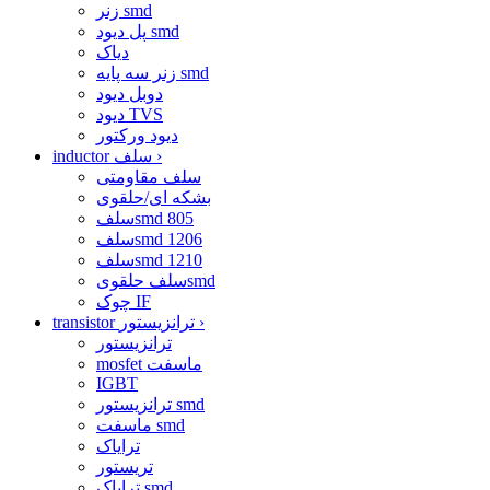
زنر smd
پل دیود smd
دیاک
زنر سه پایه smd
دوبل دیود
دیود TVS
دیود ورکتور
›
inductor سلف
سلف مقاومتی
بشکه ای/حلقوی
سلفsmd 805
سلفsmd 1206
سلفsmd 1210
سلف حلقویsmd
چوک IF
›
transistor ترانزیستور
ترانزیستور
mosfet ماسفت
IGBT
ترانزیستور smd
ماسفت smd
ترایاک
تریستور
ترایاک smd