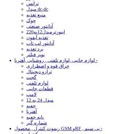
ترانس
مبدل dc-dc
منبع تغذیه
چوک
آداپتور صنعتی
اینورترمبدل12به220
تغذیه آیفون
آداپتور لپ تاپ
برد تغذیه
نویز فیلتر
›
لوازم جانبی ,لوازم تلفنی , روشنایی ,آهنربا
چراق قوه و اضطراری
ترازو دیجیتال
گجت
لوازم تلفنی
قطعات جانبی
لامپ
مبدل 24 به 12
جعبه
آهنربا
پایه جعبه
شماره گیر
›
ریموت کنترل , محصول GSM وRF , بی سیم