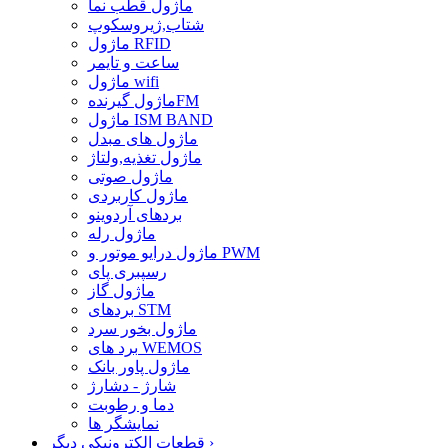
ماژول قطب نما
شتاب,ژیروسکوپ
ماژول RFID
ساعت و تایمر
ماژول wifi
ماژول گیرندهFM
ماژول ISM BAND
ماژول های مبدل
ماژول تغذیه,ولتاژ
ماژول صوتی
ماژول کاربردی
بردهای آردوینو
ماژول رله
ماژول درایو موتور و PWM
رسپبری پای
ماژول گاز
بردهای STM
ماژول بخور سرد
برد های WEMOS
ماژول پاور بانک
شارژ - دشارژ
دما و رطوبت
نمایشگر ها
›
قطعات الکترونیکی دیگر