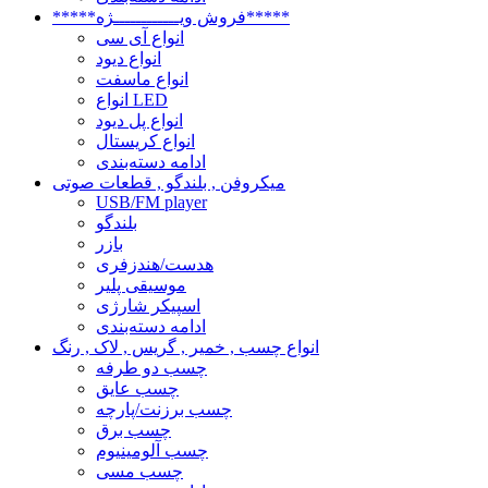
*****فروش ویــــــــــــژه*****
انواع آی سی
انواع دیود
انواع ماسفت
انواع LED
انواع پل دیود
انواع کریستال
ادامه دسته‌بندی
میکروفن , بلندگو , قطعات صوتی
USB/FM player
بلندگو
بازر
هدست/هندزفری
موسیقی پلیر
اسپیکر شارژی
ادامه دسته‌بندی
انواع چسب , خمیر , گریس , لاک , رنگ
چسب دو طرفه
چسب عایق
چسب برزنت/پارچه
چسب برق
چسب آلومینیوم
چسب مسی