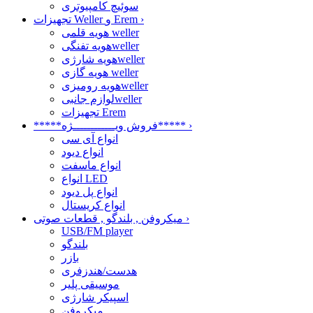
سوئیچ کامپیوتری
›
تجهیزات Weller و Erem
هویه قلمی weller
هویه تفنگیweller
هویه شارژیweller
هویه گازی weller
هویه رومیزیweller
لوازم جانبیweller
تجهیزات Erem
›
*****فروش ویــــــــــــژه*****
انواع آی سی
انواع دیود
انواع ماسفت
انواع LED
انواع پل دیود
انواع کریستال
›
میکروفن , بلندگو , قطعات صوتی
USB/FM player
بلندگو
بازر
هدست/هندزفری
موسیقی پلیر
اسپیکر شارژی
میکروفن