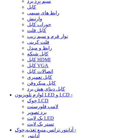
سیم بِرِد برد
کابل
رابط های سیمی
وارنیش
جوراب کابل
کابل فلت
نوار فرم و سیم زیپ
فلت کربنی
رابط و مبدل
کابل شبکه
کابل HDMI
کابل VGA
اتصالات کابل
کابل تعمیری
کابل میکروفن
کابل دیتای هش برد
›
لوازم تلویزیون LED و LCD
چوک LCD
لامپ فلورسنت
برد تصویر
بک لایت LED
تستر بک لایت
›
آداپتور,ترانس,منبع تغذیه,چوک
آداپتور