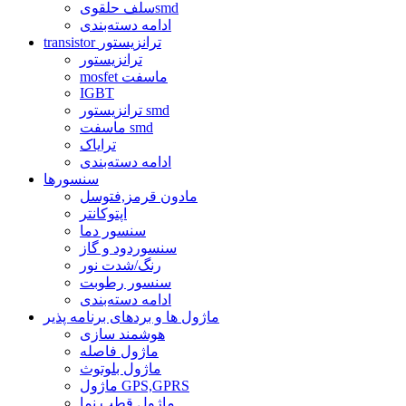
سلف حلقویsmd
ادامه دسته‌بندی
transistor ترانزیستور
ترانزیستور
mosfet ماسفت
IGBT
ترانزیستور smd
ماسفت smd
ترایاک
ادامه دسته‌بندی
سنسورها
مادون قرمز,فتوسل
اپتوکانتر
سنسور دما
سنسوردود و گاز
رنگ/شدت نور
سنسور رطوبت
ادامه دسته‌بندی
ماژول ها و بردهای برنامه پذیر
هوشمند سازی
ماژول فاصله
ماژول بلوتوث
ماژول GPS,GPRS
ماژول قطب نما