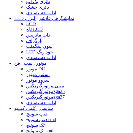
باتری بک آپ
باتری خشک
ادامه دسته‌بندی
LED , نمایشگرها , فلاشر , لیزر
LCD
تاچ LCD
دات ماتریس
بارگراف
سون سگمنت
LED خود رنگ
ادامه دسته‌بندی
موتور , پمپ , فن
موتور DC
استپ موتور
سروو موتور
مینی موتورگیربکس
موتورگیربکسzga25
موتورگیربکسzga37
ادامه دسته‌بندی
شاسی , کلید , کیــپد
دیپ سوییچ
دیپ سوییچ smd
تک سوئیچ
تک سوئیچ smd