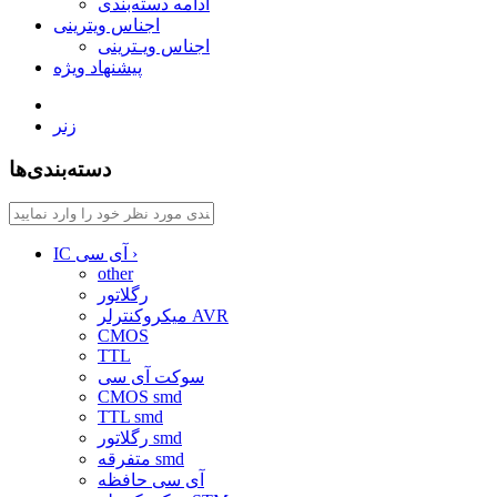
ادامه دسته‌بندی
اجناس ویترینی
اجناس ویـترینی
پیشنهاد ویژه
زنر
دسته‌بندی‌ها
›
IC آی سی
other
رگلاتور
میکروکنترلر AVR
CMOS
TTL
سوکت آی سی
CMOS smd
TTL smd
رگلاتور smd
متفرقه smd
آی سی حافظه