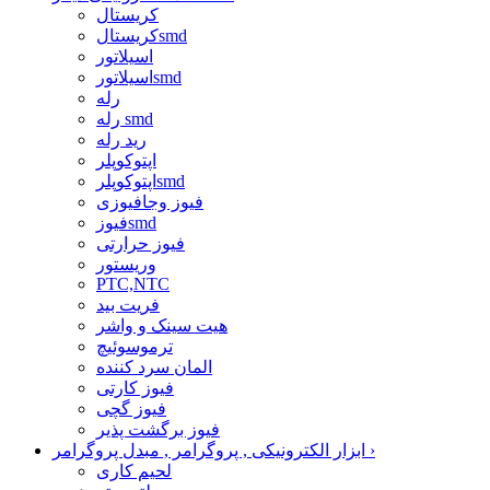
کریستال
کریستالsmd
اسیلاتور
اسیلاتورsmd
رله
رله smd
رید رله
اپتوکوپلر
اپتوکوپلرsmd
فیوز وجافیوزی
فیوزsmd
فیوز حرارتی
وریستور
PTC,NTC
فریت بید
هیت سینک و واشر
ترموسوئیچ
المان سرد کننده
فیوز کارتی
فیوز گچی
فیوز برگشت پذیر
›
ابزار الکترونیکی , پروگرامر , مبدل پروگرامر
لحیم کاری