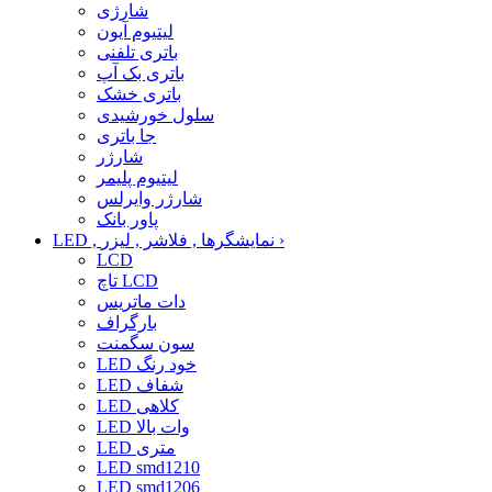
شارژی
لیتیوم آیون
باتری تلفنی
باتری بک آپ
باتری خشک
سلول خورشیدی
جا باتری
شارژر
لیتیوم پلیمر
شارژر وایرلس
پاور بانک
›
LED , نمایشگرها , فلاشر , لیزر
LCD
تاچ LCD
دات ماتریس
بارگراف
سون سگمنت
LED خود رنگ
LED شفاف
LED کلاهی
LED وات بالا
LED متری
LED smd1210
LED smd1206