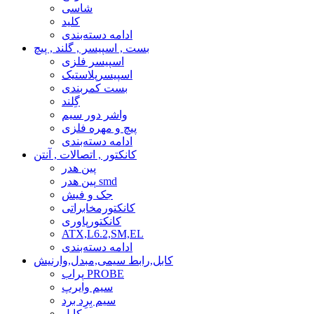
شاسی
کلید
ادامه دسته‌بندی
بست , اسپیسر , گلند , پیچ
اسپیسر فلزی
اسپیسرپلاستیک
بست کمربندی
گِلند
واشر دور سیم
پیچ و مهره فلزی
ادامه دسته‌بندی
کانکتور , اتصالات , آنتن
پین هدر
پین هدر smd
جک و فیش
کانکتورمخابراتی
کانکتورپاوری
ATX,L6.2,SM,EL
ادامه دسته‌بندی
کابل,رابط سیمی,مبدل,وارنیش
پراب PROBE
سیم وایرپ
سیم بِرِد برد
کابل