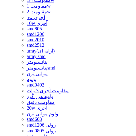
مقاومت 1/4w
مقاومت 1w
مقاومت 2w
5w آجری
10w آجری
smd805
smd1206
smd2010
smd2512
array(آرایه ای)
array smd
پتانسیومتر
پتانسیومترsmd
مولتی ترن
ولوم
smd0402
مقاومت آجری 3 وات
ولوم هرز گرد
مقاومت دقیق
20w آجری
ولوم مولتی ترن
smd603
smd1206 رولی
smd0805 رولی