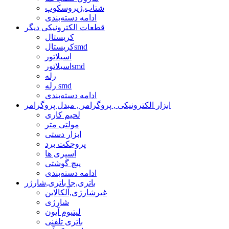
شتاب,ژیروسکوپ
ادامه دسته‌بندی
قطعات الکترونیکی دیگر
کریستال
کریستالsmd
اسیلاتور
اسیلاتورsmd
رله
رله smd
ادامه دسته‌بندی
ابزار الکترونیکی , پروگرامر , مبدل پروگرامر
لحیم کاری
مولتی متر
ابزار دستی
پروجکت برد
اسپری ها
پیچ گوشتی
ادامه دسته‌بندی
باتری,جا باتری,شارژر
غیرشارژی,آلکالاین
شارژی
لیتیوم آیون
باتری تلفنی