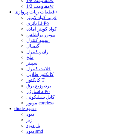
مقاومت 1/8w
مقاومت 1/2w
›
قطعات ربات پروازی
فریم کواد کوپتر
باتری Li-Po
کواد کوپتر آماده
موتور براشلس
اسپید کنترل
گیمبال
رادیو کنترل
ملخ
اسپینر
فلایت کنترل
کانکتور طلایی
کانکتور T
بردتوزیع برق
شارژرLi-Po
کابل سیلیکونی
موتور coreless
›
diode دیود
دیود
زنر
پل دیود
دیود smd