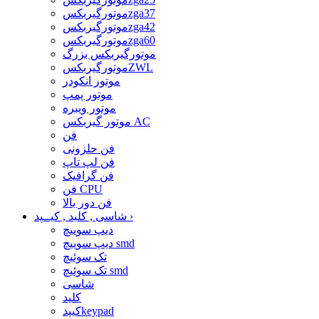
موتورگیربکسzga37
موتورگیربکسzga42
موتورگیربکسzga60
موتورگیربکس بزرگ
موتورگیربکسZWL
موتور انکودر
موتور پمپ
موتور ویبره
موتور گیربکس AC
فن
فن حلزونی
فن لپ تاپ
فن گرافیک
فن CPU
فن دور بالا
›
شاسی , کلید , کیــپد
دیپ سوییچ
دیپ سوییچ smd
تک سوئیچ
تک سوئیچ smd
شاسی
کلید
کیپدkeypad