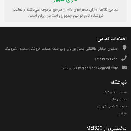
تمامی كالاها، دارای مجوزهای لازم از مراجع مربوطه مي‌باشند و فعایت
فروشگاه تابع قوانين جمهوری اسلامی ايران است.
اطلاعات تماس
اصفهان خیابان طالقانی پاساژ پوریای ولی طبقه همکف فروشگاه محمد الکترونیک
۰۳۱−۳۲۳۷۲۷۶۷
merqc.shop@gmail.com
تماس با ما
فروشگاه
محمد الکترونیک
نحوه ارسال
حریم شخصی کاربران
قوانین
مختصری از MERQC