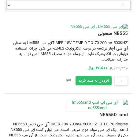
NE555 معمولی
TIMER 18V TEMP.0 TO 70 200mA 500KHZآی سی LM555 به عنوان
آی سی آچار فرانسه در عرصه الکترونیک شناخته می شود چراکه استفاده
فراوانی در الکترونیک دارد , از جمله موارد مصرف LM555 می توان به
مدارات اسیلات...
۶۰,۵۰۰ ریال
۶۴,۷۳۵ ریال
افزودن به سبد خرید
NE555D smd
TIMER 18V 200mA 500KHZ .0 TO 70 degreeآی سی تایمر NE555D
smd , یک آی سی مولد موج مربعی است. می توان گفت آی سی NE555
یکی از معروف ترین آی سی های دنیای الکترونیک است. از آی سی NE555