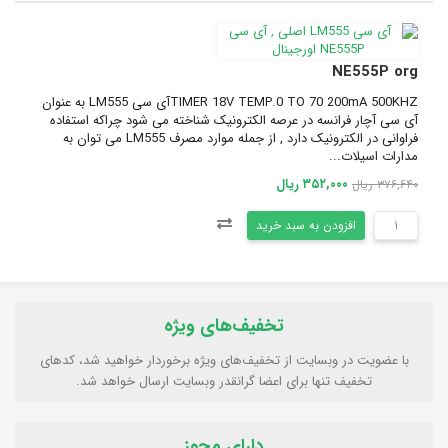
NE555P org
TIMER 18V TEMP.0 TO 70 200mA 500KHZآی سی LM555 به عنوان
آی سی آچار فرانسه در عرصه الکترونیک شناخته می شود چراکه استفاده
فراوانی در الکترونیک دارد , از جمله موارد مصرف LM555 می توان به
مدارات اسیلات...
۳۵۲,۰۰۰ ریال
۳۷۶,۶۴۰ ریال
افزودن به سبد خرید
تخفیف‌های ویژه
با عضویت در وبسایت از تخفیف‌های ویژه برخوردار خواهید شد، کدهای
تخفیف تنها برای اعضا گرانقدر وبسایت ارسال خواهد شد.
دارای مجوز