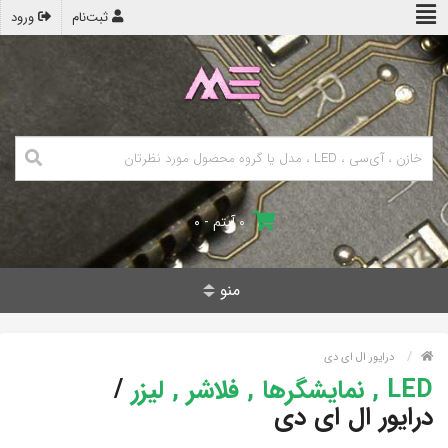
ثبت‌نام
ورود
۰ آیتم - ۰
منو
درایور ال ای دی
LED , نمایشگرها , فلاشر , لیزر
/
درایور ال ای دی