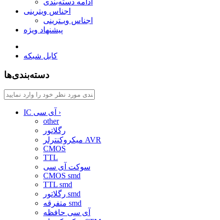
ادامه دسته‌بندی
اجناس ویترینی
اجناس ویـترینی
پیشنهاد ویژه
کابل شبکه
دسته‌بندی‌ها
›
IC آی سی
other
رگلاتور
میکروکنترلر AVR
CMOS
TTL
سوکت آی سی
CMOS smd
TTL smd
رگلاتور smd
متفرقه smd
آی سی حافظه