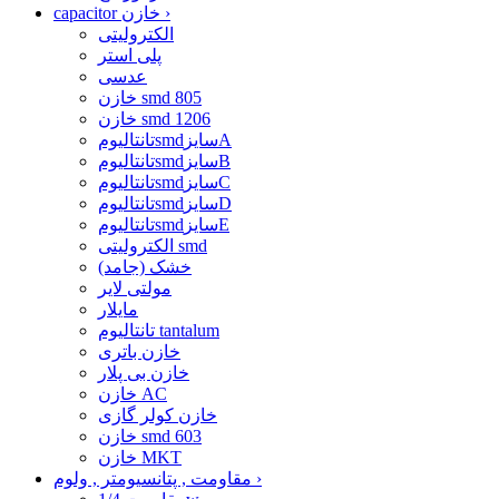
›
capacitor خازن
الکترولیتی
پلی استر
عدسی
خازن smd 805
خازن smd 1206
تانتالیومsmdسایزA
تانتالیومsmdسایزB
تانتالیومsmdسایزC
تانتالیومsmdسایزD
تانتالیومsmdسایزE
الکترولیتی smd
خشک (جامد)
مولتی لایر
مایلار
تانتالیوم tantalum
خازن باتری
خازن بی پلار
خازن AC
خازن کولر گازی
خازن smd 603
خازن MKT
›
مقاومت , پتانسیومتر , ولوم