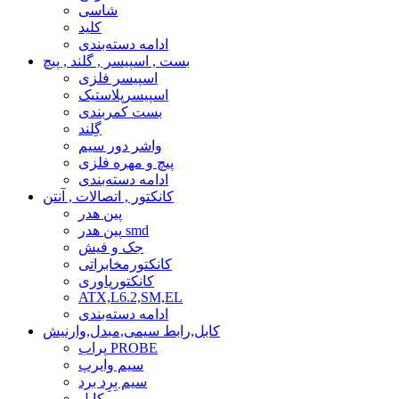
شاسی
کلید
ادامه دسته‌بندی
بست , اسپیسر , گلند , پیچ
اسپیسر فلزی
اسپیسرپلاستیک
بست کمربندی
گِلند
واشر دور سیم
پیچ و مهره فلزی
ادامه دسته‌بندی
کانکتور , اتصالات , آنتن
پین هدر
پین هدر smd
جک و فیش
کانکتورمخابراتی
کانکتورپاوری
ATX,L6.2,SM,EL
ادامه دسته‌بندی
کابل,رابط سیمی,مبدل,وارنیش
پراب PROBE
سیم وایرپ
سیم بِرِد برد
کابل