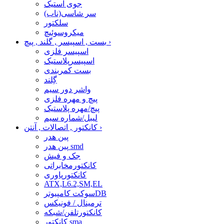
جوی استیک
سر شاسی(ناب)
سلکتور
میکروسوئیچ
›
بست , اسپیسر , گلند , پیچ
اسپیسر فلزی
اسپیسرپلاستیک
بست کمربندی
گِلند
واشر دور سیم
پیچ و مهره فلزی
پیچ/مهره پلاستیک
لیبل/شماره سیم
›
کانکتور , اتصالات , آنتن
پین هدر
پین هدر smd
جک و فیش
کانکتورمخابراتی
کانکتورپاوری
ATX,L6.2,SM,EL
سوکت کامپیوترDB
ترمینال / فونیکس
کانکتورتلفن/شبکه
کانکتور sma