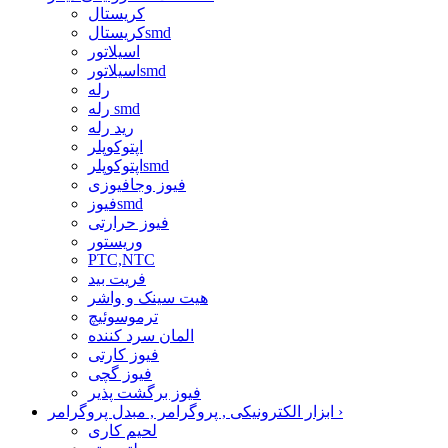
کریستال
کریستالsmd
اسیلاتور
اسیلاتورsmd
رله
رله smd
رید رله
اپتوکوپلر
اپتوکوپلرsmd
فیوز وجافیوزی
فیوزsmd
فیوز حرارتی
وریستور
PTC,NTC
فریت بید
هیت سینک و واشر
ترموسوئیچ
المان سرد کننده
فیوز کارتی
فیوز گچی
فیوز برگشت پذیر
›
ابزار الکترونیکی , پروگرامر , مبدل پروگرامر
لحیم کاری