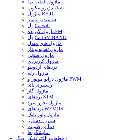
ماژول قطب نما
شتاب,ژیروسکوپ
ماژول RFID
ساعت و تایمر
ماژول wifi
ماژول گیرندهFM
ماژول ISM BAND
ماژول های مبدل
ماژول تغذیه,ولتاژ
ماژول صوتی
ماژول کاربردی
بردهای آردوینو
ماژول رله
ماژول درایو موتور و PWM
رسپبری پای
ماژول گاز
بردهای STM
ماژول بخور سرد
برد های WEMOS
ماژول پاور بانک
شارژ - دشارژ
دما و رطوبت
نمایشگر ها
›
قطعات الکترونیکی دیگر