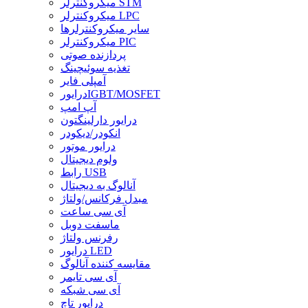
میکروکنترلر STM
میکروکنترلر LPC
سایر میکروکنترلرها
میکروکنترلر PIC
پردازنده صوتی
تغذیه سوئیچینگ
آمپلی فایر
درایورIGBT/MOSFET
آپ امپ
درایور دارلینگتون
انکودر/دیکودر
درایور موتور
ولوم دیجیتال
رابط USB
آنالوگ به دیجیتال
مبدل فرکانس/ولتاژ
آی سی ساعت
ماسفت دوبل
رفرنس ولتاژ
درایور LED
مقایسه کننده آنالوگ
آی سی تایمر
آی سی شبکه
درایور تاچ