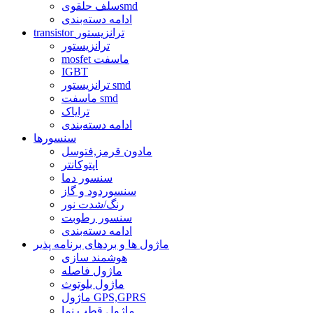
سلف حلقویsmd
ادامه دسته‌بندی
transistor ترانزیستور
ترانزیستور
mosfet ماسفت
IGBT
ترانزیستور smd
ماسفت smd
ترایاک
ادامه دسته‌بندی
سنسورها
مادون قرمز,فتوسل
اپتوکانتر
سنسور دما
سنسوردود و گاز
رنگ/شدت نور
سنسور رطوبت
ادامه دسته‌بندی
ماژول ها و بردهای برنامه پذیر
هوشمند سازی
ماژول فاصله
ماژول بلوتوث
ماژول GPS,GPRS
ماژول قطب نما