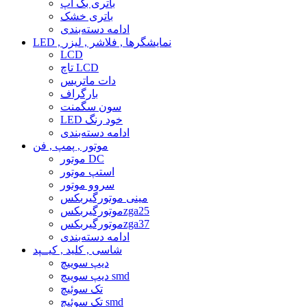
باتری بک آپ
باتری خشک
ادامه دسته‌بندی
LED , نمایشگرها , فلاشر , لیزر
LCD
تاچ LCD
دات ماتریس
بارگراف
سون سگمنت
LED خود رنگ
ادامه دسته‌بندی
موتور , پمپ , فن
موتور DC
استپ موتور
سروو موتور
مینی موتورگیربکس
موتورگیربکسzga25
موتورگیربکسzga37
ادامه دسته‌بندی
شاسی , کلید , کیــپد
دیپ سوییچ
دیپ سوییچ smd
تک سوئیچ
تک سوئیچ smd