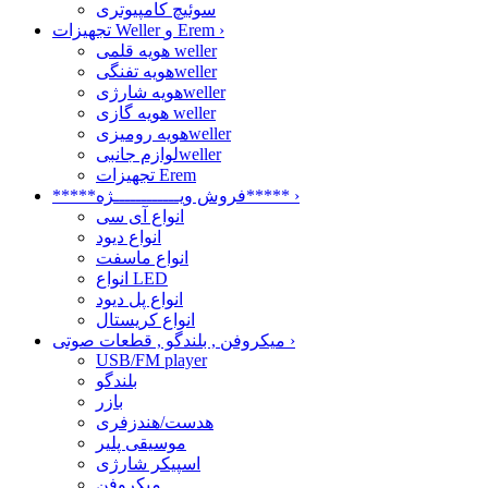
سوئیچ کامپیوتری
›
تجهیزات Weller و Erem
هویه قلمی weller
هویه تفنگیweller
هویه شارژیweller
هویه گازی weller
هویه رومیزیweller
لوازم جانبیweller
تجهیزات Erem
›
*****فروش ویــــــــــــژه*****
انواع آی سی
انواع دیود
انواع ماسفت
انواع LED
انواع پل دیود
انواع کریستال
›
میکروفن , بلندگو , قطعات صوتی
USB/FM player
بلندگو
بازر
هدست/هندزفری
موسیقی پلیر
اسپیکر شارژی
میکروفن