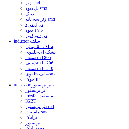
زنر smd
پل دیود smd
دیاک
زنر سه پایه smd
دوبل دیود
دیود TVS
دیود ورکتور
›
inductor سلف
سلف مقاومتی
بشکه ای/حلقوی
سلفsmd 805
سلفsmd 1206
سلفsmd 1210
سلف حلقویsmd
چوک IF
›
transistor ترانزیستور
ترانزیستور
mosfet ماسفت
IGBT
ترانزیستور smd
ماسفت smd
ترایاک
تریستور
ترایاک smd