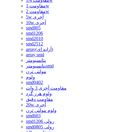
مقاومت 1/4w
مقاومت 1w
مقاومت 2w
5w آجری
10w آجری
smd805
smd1206
smd2010
smd2512
array(آرایه ای)
array smd
پتانسیومتر
پتانسیومترsmd
مولتی ترن
ولوم
smd0402
مقاومت آجری 3 وات
ولوم هرز گرد
مقاومت دقیق
20w آجری
ولوم مولتی ترن
smd603
smd1206 رولی
smd0805 رولی