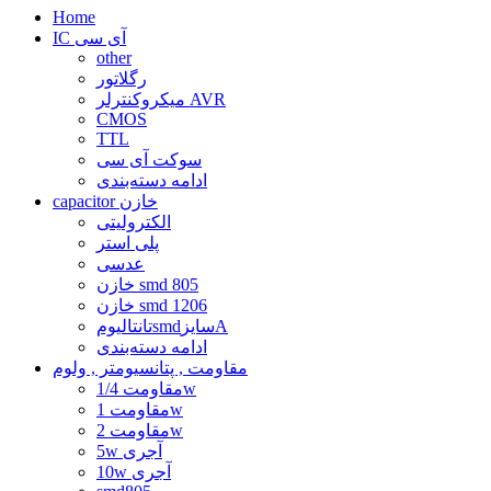
Home
IC آی سی
other
رگلاتور
میکروکنترلر AVR
CMOS
TTL
سوکت آی سی
ادامه دسته‌بندی
capacitor خازن
الکترولیتی
پلی استر
عدسی
خازن smd 805
خازن smd 1206
تانتالیومsmdسایزA
ادامه دسته‌بندی
مقاومت , پتانسیومتر , ولوم
مقاومت 1/4w
مقاومت 1w
مقاومت 2w
5w آجری
10w آجری