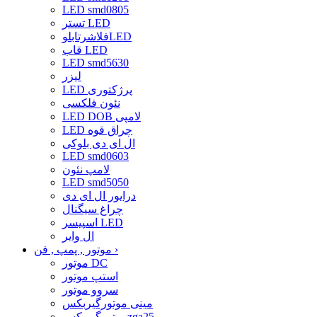
LED smd0805
تستر LED
فلاشرتابلوLED
قاب LED
LED smd5630
لیزر
LED پرژکتوری
نئون فلکسی
LED DOB لامپی
LED چراق قوه
ال ای دی بلوکی
LED smd0603
لامپ نئون
LED smd5050
درایور ال ای دی
چراغ سیگنال
اسپیسر LED
ال وایر
›
موتور , پمپ , فن
موتور DC
استپ موتور
سروو موتور
مینی موتورگیربکس
موتورگیربکسzga25