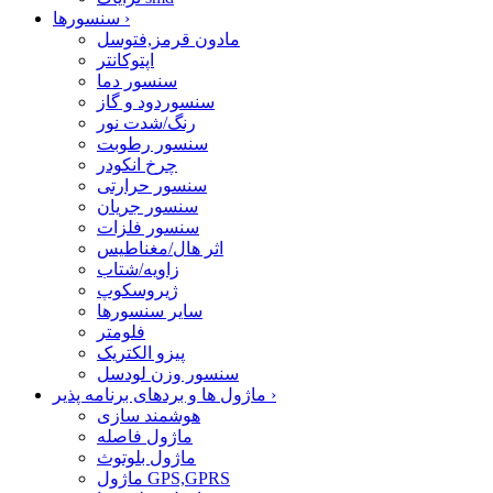
›
سنسورها
مادون قرمز,فتوسل
اپتوکانتر
سنسور دما
سنسوردود و گاز
رنگ/شدت نور
سنسور رطوبت
چرخ انکودر
سنسور حرارتی
سنسور جریان
سنسور فلزات
اثر هال/مغناطیس
زاویه/شتاب
ژیروسکوپ
سایر سنسورها
فلومتر
پیزو الکتریک
سنسور وزن لودسل
›
ماژول ها و بردهای برنامه پذیر
هوشمند سازی
ماژول فاصله
ماژول بلوتوث
ماژول GPS,GPRS