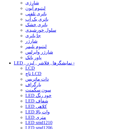
شارژی
لیتیوم آیون
باتری تلفنی
باتری بک آپ
باتری خشک
سلول خورشیدی
جا باتری
شارژر
لیتیوم پلیمر
شارژر وایرلس
پاور بانک
›
LED , نمایشگرها , فلاشر , لیزر
LCD
تاچ LCD
دات ماتریس
بارگراف
سون سگمنت
LED خود رنگ
LED شفاف
LED کلاهی
LED وات بالا
LED متری
LED smd1210
LED smd1206