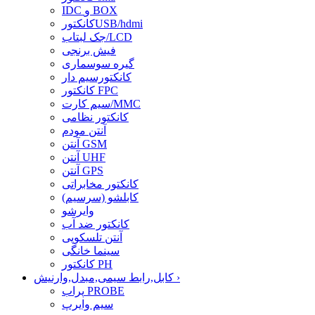
IDC و BOX
کانکتورUSB/hdmi
جک لبتاب/LCD
فیش برنجی
گیره سوسماری
کانکتورسیم دار
کانکتور FPC
سیم کارت/MMC
کانکتور نظامی
آنتن مودم
آنتن GSM
آنتن UHF
آنتن GPS
کانکتور مخابراتی
کابلشو (سرسیم)
وایرشو
کانکتور ضد آب
آنتن تلسکوپی
سینما خانگی
کانکتور PH
›
کابل,رابط سیمی,مبدل,وارنیش
پراب PROBE
سیم وایرپ