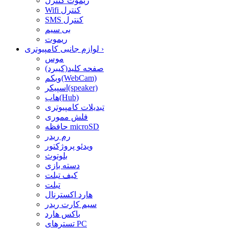
ریموت کنترل
Wifi کنترل
SMS کنترل
بی سیم
ریموت
›
لوازم جانبی کامپیوتری
موس
صفحه کلید(کیبرد)
وبکم(WebCam)
اسپیکر(speaker)
هاب(Hub)
تبدیلات کامپیوتری
فلش مموری
حافظه microSD
رم ریدر
ویدئو پروژکتور
بلوتوث
دسته بازی
کیف تبلت
تبلت
هارد اکسترنال
سیم کارت ریدر
باکس هارد
تسترهای PC