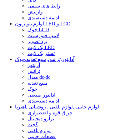
رابط های سیمی
وارنیش
ادامه دسته‌بندی
لوازم تلویزیون LED و LCD
چوک LCD
لامپ فلورسنت
برد تصویر
بک لایت LED
تستر بک لایت
آداپتور,ترانس,منبع تغذیه,چوک
آداپتور
ترانس
مبدل dc-dc
منبع تغذیه
چوک
آداپتور صنعتی
ادامه دسته‌بندی
لوازم جانبی ,لوازم تلفنی , روشنایی ,آهنربا
چراق قوه و اضطراری
ترازو دیجیتال
گجت
لوازم تلفنی
قطعات جانبی