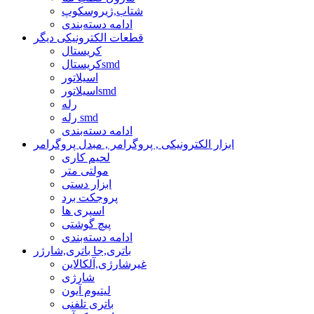
شتاب,ژیروسکوپ
ادامه دسته‌بندی
قطعات الکترونیکی دیگر
کریستال
کریستالsmd
اسیلاتور
اسیلاتورsmd
رله
رله smd
ادامه دسته‌بندی
ابزار الکترونیکی , پروگرامر , مبدل پروگرامر
لحیم کاری
مولتی متر
ابزار دستی
پروجکت برد
اسپری ها
پیچ گوشتی
ادامه دسته‌بندی
باتری,جا باتری,شارژر
غیرشارژی,آلکالاین
شارژی
لیتیوم آیون
باتری تلفنی