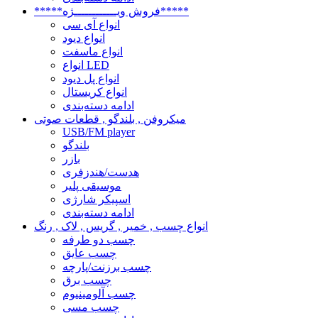
*****فروش ویــــــــــــژه*****
انواع آی سی
انواع دیود
انواع ماسفت
انواع LED
انواع پل دیود
انواع کریستال
ادامه دسته‌بندی
میکروفن , بلندگو , قطعات صوتی
USB/FM player
بلندگو
بازر
هدست/هندزفری
موسیقی پلیر
اسپیکر شارژی
ادامه دسته‌بندی
انواع چسب , خمیر , گریس , لاک , رنگ
چسب دو طرفه
چسب عایق
چسب برزنت/پارچه
چسب برق
چسب آلومینیوم
چسب مسی