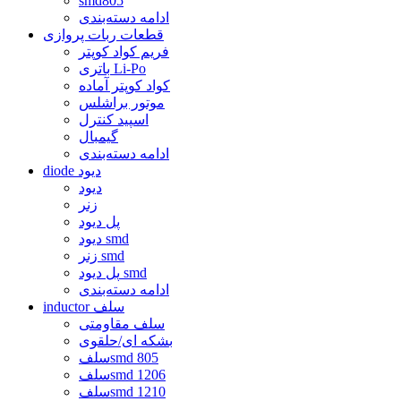
smd805
ادامه دسته‌بندی
قطعات ربات پروازی
فریم کواد کوپتر
باتری Li-Po
کواد کوپتر آماده
موتور براشلس
اسپید کنترل
گیمبال
ادامه دسته‌بندی
diode دیود
دیود
زنر
پل دیود
دیود smd
زنر smd
پل دیود smd
ادامه دسته‌بندی
inductor سلف
سلف مقاومتی
بشکه ای/حلقوی
سلفsmd 805
سلفsmd 1206
سلفsmd 1210