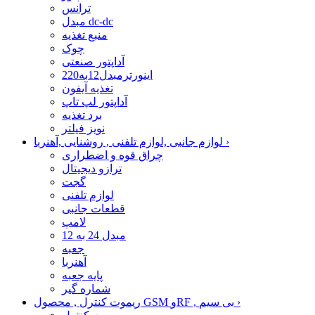
ترانس
مبدل dc-dc
منبع تغذیه
چوک
آداپتور صنعتی
اینورترمبدل12به220
تغذیه آیفون
آداپتور لپ تاپ
برد تغذیه
نویز فیلتر
›
لوازم جانبی ,لوازم تلفنی , روشنایی ,آهنربا
چراق قوه و اضطراری
ترازو دیجیتال
گجت
لوازم تلفنی
قطعات جانبی
لامپ
مبدل 24 به 12
جعبه
آهنربا
پایه جعبه
شماره گیر
›
ریموت کنترل , محصول GSM وRF , بی سیم