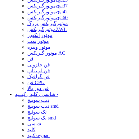
موتورگیربکسzga37
موتورگیربکسzga42
موتورگیربکسzga60
موتورگیربکس بزرگ
موتورگیربکسZWL
موتور انکودر
موتور پمپ
موتور ویبره
موتور گیربکس AC
فن
فن حلزونی
فن لپ تاپ
فن گرافیک
فن CPU
فن دور بالا
›
شاسی , کلید , کیــپد
دیپ سوییچ
دیپ سوییچ smd
تک سوئیچ
تک سوئیچ smd
شاسی
کلید
کیپدkeypad