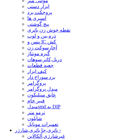
مولتی متر
ابزار دستی
پروجکت برد
اسپری ها
پیچ گوشتی
نقطه جوش زن باتری
ذره بین و لوپ
پنس و IC کش
آچارسوکت زن
گیره مونتاژ
دریل,کاتر,سوهان
جعبه قطعات
کیف ابزار
برد سوراخ دار
پروگرامر
مبدل پروگرامر
عایق سیلیکون
فیبر خام
مبدلsmd به DIP
ترمو متر
شابلون
تعمیرات موبایل
›
باتری,جا باتری,شارژر
غیرشارژی,آلکالاین