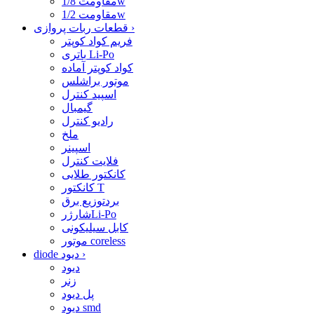
مقاومت 1/8w
مقاومت 1/2w
›
قطعات ربات پروازی
فریم کواد کوپتر
باتری Li-Po
کواد کوپتر آماده
موتور براشلس
اسپید کنترل
گیمبال
رادیو کنترل
ملخ
اسپینر
فلایت کنترل
کانکتور طلایی
کانکتور T
بردتوزیع برق
شارژرLi-Po
کابل سیلیکونی
موتور coreless
›
diode دیود
دیود
زنر
پل دیود
دیود smd