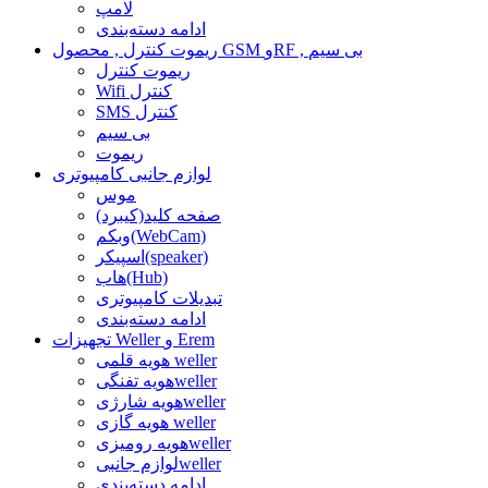
لامپ
ادامه دسته‌بندی
ریموت کنترل , محصول GSM وRF , بی سیم
ریموت کنترل
Wifi کنترل
SMS کنترل
بی سیم
ریموت
لوازم جانبی کامپیوتری
موس
صفحه کلید(کیبرد)
وبکم(WebCam)
اسپیکر(speaker)
هاب(Hub)
تبدیلات کامپیوتری
ادامه دسته‌بندی
تجهیزات Weller و Erem
هویه قلمی weller
هویه تفنگیweller
هویه شارژیweller
هویه گازی weller
هویه رومیزیweller
لوازم جانبیweller
ادامه دسته‌بندی