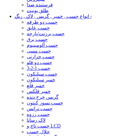
فرستنده صدا
طلق یونیت
›
انواع چسب , خمیر , گریس , لاک , رنگ
چسب دو طرفه
چسب عایق
چسب برزنت/پارچه
چسب برق
چسب آلومینیوم
چسب مسی
چسب حرارتی
چسب دو قلو
چسب 1-2-3
چسب سیلیکون
خمیر سیلیکون
خمیر قلع
خمیر فلکس
گریس چرخ دنده
چسب نسوز کپتون
چسب ترانس
چسب رزوه
لاک رسانا
چسب تاچ و LCD
حلال چسب