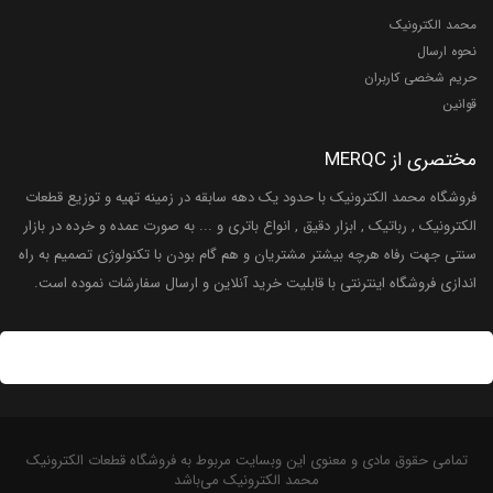
محمد الکترونیک
نحوه ارسال
حریم شخصی کاربران
قوانین
مختصری از MERQC
فروشگاه محمد الکترونیک با حدود یک دهه سابقه در زمینه تهیه و توزیع قطعات
الکترونیک , رباتیک , ابزار دقیق , انواع باتری و ... به صورت عمده و خرده در بازار
سنتی جهت رفاه هرچه بیشتر مشتریان و هم گام بودن با تکنولوژی تصمیم به راه
اندازی فروشگاه اینترنتی با قابلیت خرید آنلاین و ارسال سفارشات نموده است.
تمامی حقوق مادی و معنوی این وبسایت مربوط به فروشگاه قطعات الکترونیک
محمد الکترونیک می‌باشد