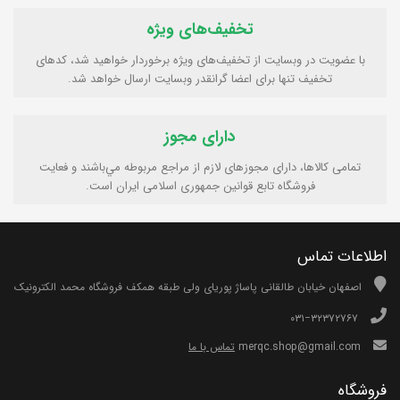
تخفیف‌های ویژه
با عضویت در وبسایت از تخفیف‌های ویژه برخوردار خواهید شد، کدهای
تخفیف تنها برای اعضا گرانقدر وبسایت ارسال خواهد شد.
دارای مجوز
تمامی كالاها، دارای مجوزهای لازم از مراجع مربوطه مي‌باشند و فعایت
فروشگاه تابع قوانين جمهوری اسلامی ايران است.
اطلاعات تماس
اصفهان خیابان طالقانی پاساژ پوریای ولی طبقه همکف فروشگاه محمد الکترونیک
۰۳۱−۳۲۳۷۲۷۶۷
merqc.shop@gmail.com
تماس با ما
فروشگاه