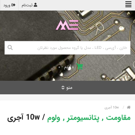
ثبت‌نام
ورود
۰ آیتم - ۰
منو
10w آجری
مقاومت , پتانسیومتر , ولوم
/
10w آجری