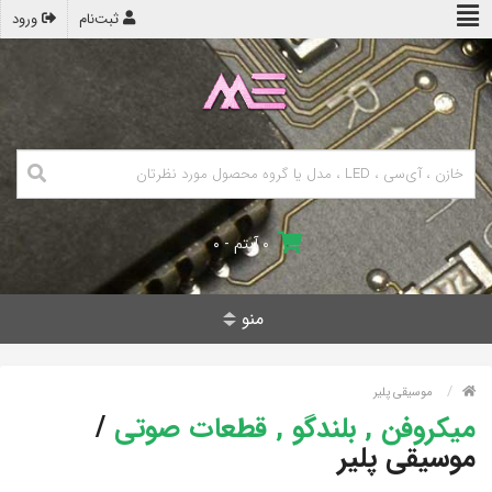
ثبت‌نام
ورود
۰ آیتم - ۰
منو
موسیقی پلیر
میکروفن , بلندگو , قطعات صوتی
/
موسیقی پلیر