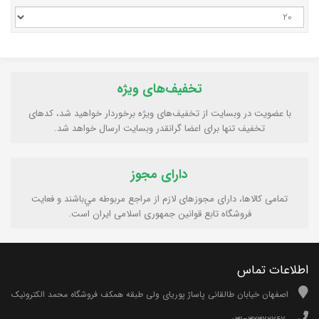
تخفیف‌های ویژه
با عضویت در وبسایت از تخفیف‌های ویژه برخوردار خواهید شد، کدهای
تخفیف تنها برای اعضا گرانقدر وبسایت ارسال خواهد شد.
دارای مجوز
تمامی كالاها، دارای مجوزهای لازم از مراجع مربوطه مي‌باشند و فعایت
فروشگاه تابع قوانين جمهوری اسلامی ايران است.
اطلاعات تماس
اصفهان خیابان طالقانی پاساژ پوریای ولی طبقه همکف فروشگاه محمد الکترونیک