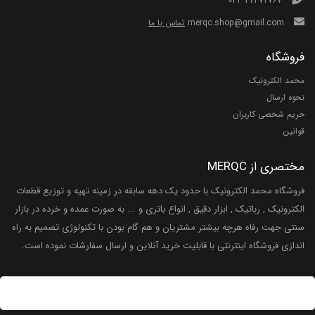
۰۳۱−۳۲۳۷۲۷۶۷
merqc.shop@gmail.com
تماس با ما
فروشگاه
محمد الکترونیک
نحوه ارسال
حریم شخصی کاربران
قوانین
مختصری از MERQC
فروشگاه محمد الکترونیک با حدود یک دهه سابقه در زمینه تهیه و توزیع قطعات
الکترونیک , رباتیک , ابزار دقیق , انواع باتری و ... به صورت عمده و خرده در بازار
سنتی جهت رفاه هرچه بیشتر مشتریان و هم گام بودن با تکنولوژی تصمیم به راه
اندازی فروشگاه اینترنتی با قابلیت خرید آنلاین و ارسال سفارشات نموده است.