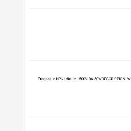
- Transistor NPN+diode 1500V 8A 50WDESCRIPTION ·With