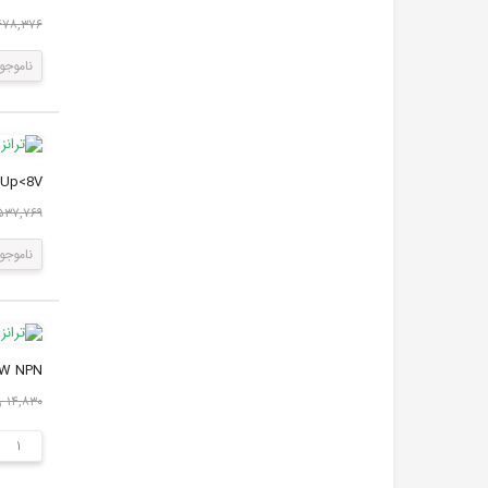
۶۷۸,۳۷۶ ریا
ناموجو
360mW Idss>2ma Up<8V
۱,۵۳۷,۷۶۹ ر
ناموجو
A 0.31W NPN
۱۴,۸۳۰ ریال