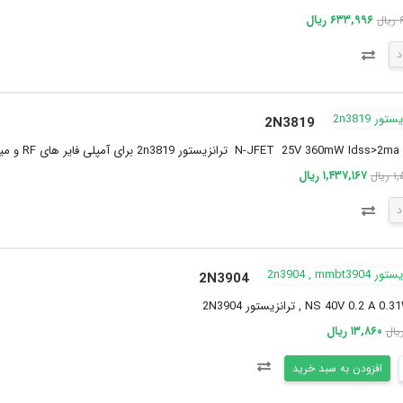
۶۳۳,۹۹۶ ریال
ل
د
2N3819
N-JFET 25V  ترانزیستور 2n3819 برای آمپلی فایر های RF و میکسر های تا 450 مگا هرتز طراحی شده است.
۱,۴۳۷,۱۶۷ ریال
یال
د
2N3904
NS 40V 0.2  , ترانزیستور 2N3904
۱۳,۸۶۰ ریال
افزودن به سبد خرید