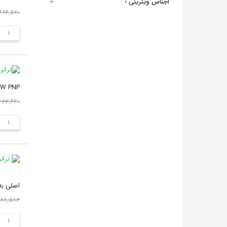
اجناس ویترینی
›
۸۹۴,۵۲۰ ریال
5W PNP
۶۳۳,۴۴۰ ریا
اصلی به
۶,۹۸۸,۵۸۳ ر