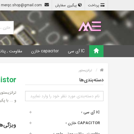
پرداخت
پیگیری سفارش
merqc.shop@gmail.com
IC آی سی
capacitor خازن
مقاومت , پتان
ترانزیستور
transistor 
دسته‌بندی‌ها
ترانزیستور
و ... با پ
IC آی سی
›
CAPACITOR خازن
›
ویژگی‌ه
مقاومت , پتانسیومتر , ولوم
›