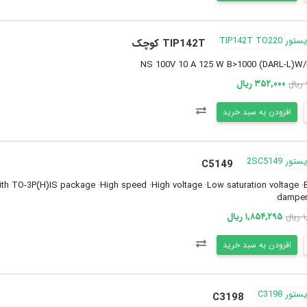
TIP142T کوچک
NS 100V 10 A 125 W B>1000 (DARL-L)W/
۳۵۲,۰۰۰ ریال
افزودن به سبد خرید
C5149
 TO-3P(H)IS package ·High speed ·High voltage ·Low saturation voltage ·Bu
damper
۱,۸۵۴,۲۹۵ ریال
ال
افزودن به سبد خرید
C3198