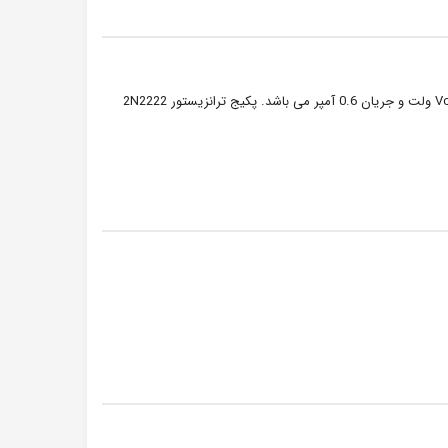
NS 30V 0.6A 0.5W TR /NPNترانزیستور 2N2222 پلاستیکی , ترانزیستور ساده با ولتاژ Vce=30 ولت و جریان 0.6 آمپر می باشد. پکیج ترانزیستور 2N2222