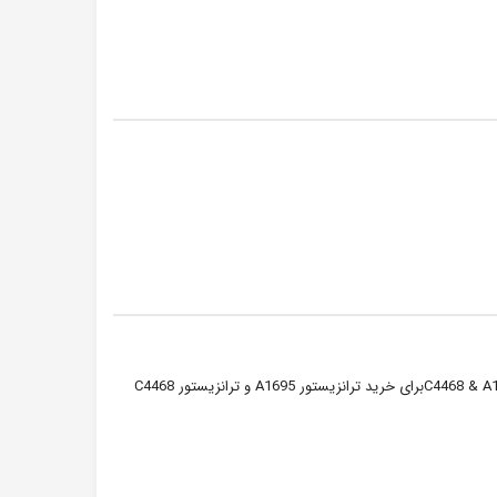
C4468 & A1695 Transistor 140V 10A 1000W 1pair. TO 3Pبرای خرید ترانزیستور A1695 و ترانزیستور C4468