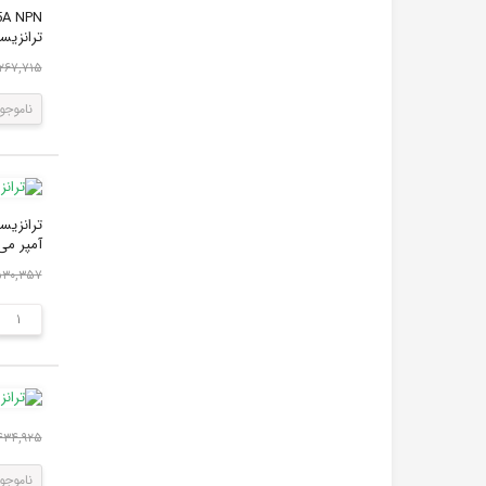
ترانزیستور 2SC3198 مقدار 150 میلی آمپر می
۲۶۷,۷۱۵ ریال
ناموجو
آمپر می باشد.
۵۳۰,۳۵۷ ریا
۱,۴۳۴,۹۲۵ ر
ناموجو