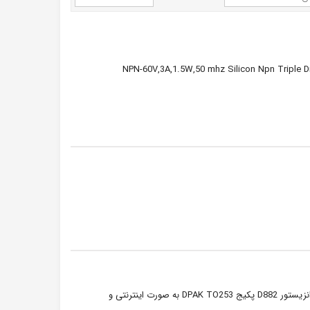
NPN-60V,3A,1.5W,50 mhz Silicon Npn Triple Dif
ترانزیستور D882 مدل NPN بوده با جریان دهی 3 آمپر و ولتاژ 40 ولت می باشد.برای خرید ترانزیستور D882 پکیج DPAK TO253 به صورت اینترنتی و