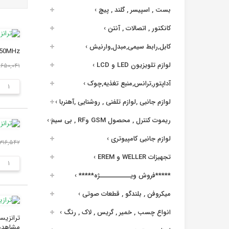
بست , اسپیسر , گلند , پیچ
›
کانکتور , اتصالات , آنتن
›
کابل,رابط سیمی,مبدل,وارنیش
›
, 50MHz
لوازم تلویزیون LED و LCD
›
۶۵۰,۰۴۱ ریال
آداپتور,ترانس,منبع تغذیه,چوک
›
لوازم جانبی ,لوازم تلفنی , روشنایی ,آهنربا
›
ریموت کنترل , محصول GSM وRF , بی سیم
›
لوازم جانبی کامپیوتری
›
۳۱۶,۵۴۲ ریال
تجهیزات WELLER و EREM
›
*****فروش ویــــــــــــژه*****
›
میکروفن , بلندگو , قطعات صوتی
›
انواع چسب , خمیر , گریس , لاک , رنگ
›
مشاهده 