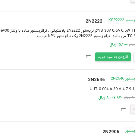
2N2222
۱۵,۴۰۰ ریال
افزودن به سبد خرید
2N2646
UJT 0.004 A 30 V 4.7-9.
۸,۰۰۷,۸۷۰ ریال
یال
د
2N2905