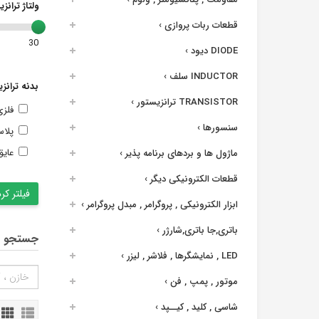
ولتاژ ترانز
قطعات ربات پروازی
›
30
DIODE دیود
›
INDUCTOR سلف
›
بدنه ترانز
TRANSISTOR ترانزیستور
›
فلز
سنسورها
›
پلا
عایق
ماژول ها و بردهای برنامه پذیر
›
قطعات الکترونیکی دیگر
›
ابزار الکترونیکی , پروگرامر , مبدل پروگرامر
›
باتری,جا باتری,شارژر
›
جستجو د
LED , نمایشگرها , فلاشر , لیزر
›
موتور , پمپ , فن
›
شاسی , کلید , کیــپد
›