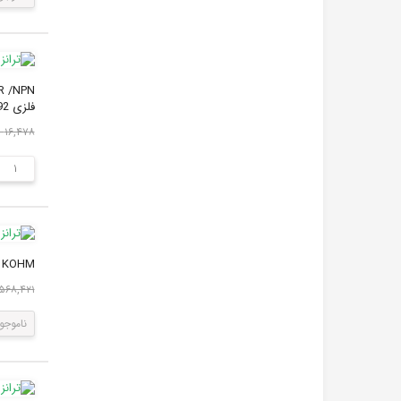
فلزی TO-92 می باشد. ترانزیستور 2N2222 یک ترانزستور NPN می ب...
۱۶,۴۷۸ ریال
1 KOHM
۸,۵۶۸,۴۲۱ ر
ناموجو