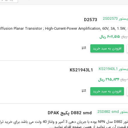
D2573
fusion Planar Transistor ; High-Current-Power Amplification, 60V, 3A, 1.5W
۶۰۷,۵۱۵ ریال
افزودن به سبد خرید
KS21943L1
۲۹۵,۸۳۴ ریال
افزودن به سبد خرید
D882 smd پکیج DPAK
قیمت آن می توانید از همین صفحه اقدام نمایید....