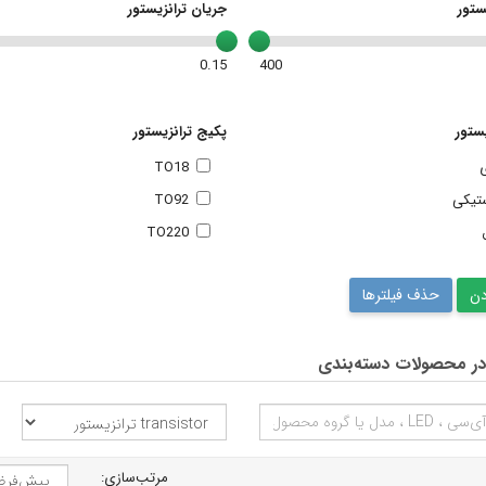
یستور
جریان ترانزیستور
0.15
400
یستور
پکیج ترانزیستور
ی
TO18
ستیکی
TO92
TO220
حذف فیلترها
ر محصولات دسته‌بندی
مرتب‌سازی: