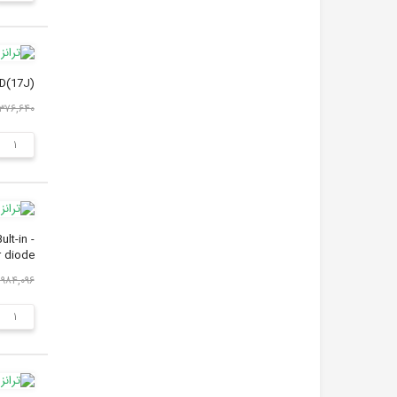
D(17J)
۳۷۶,۶۴۰ ریال
lt-in
 diode
۱,۹۸۴,۰۹۶ ری