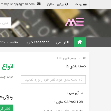
پرداخت
پیگیری سفارش
merqc.shop@gmail.com
IC آی سی
capacitor خازن
مقاومت , پتان
چسب تاچ و LCD
انواع
دسته‌بندی‌ها
خرید چسب UV برای چسباندن تاچ و LCD , انوا
IC آی سی
›
ویژگی‌ه
CAPACITOR خازن
›
مقاومت , پتانسیومتر , ولوم
›