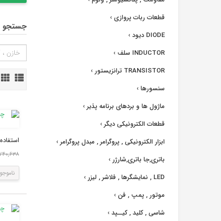
قطعات ربات پروازی
›
جستجو د
DIODE دیود
›
INDUCTOR سلف
›
TRANSISTOR ترانزیستور
›
سنسورها
›
ماژول ها و بردهای برنامه پذیر
›
قطعات الکترونیکی دیگر
›
استفاده 
ابزار الکترونیکی , پروگرامر , مبدل پروگرامر
›
۳,۷۴۰,۶۳۸ ر
باتری,جا باتری,شارژر
›
ناموجو
LED , نمایشگرها , فلاشر , لیزر
›
موتور , پمپ , فن
›
شاسی , کلید , کیــپد
›