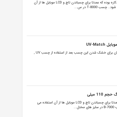
چسب T-8000 مشابه B7000 یک چسب شفاف چندکاره بوده که عمدتا برای چسباندن تاچ و LCD موبایل ها از آن
T-800 در س...
چسب UV نوعی چسب بوده که برای خشک شدن به اشعه UV احتیاج دارد. از همین رو می توان برای خشک شدن این چسب بعد از استفاده از چسب UV ,
چسب B-7000 یک چسب شفاف چندکاره بوده که عمدتا برای چسباندن تاچ و LCD موبایل ها از آن استفاده می
..