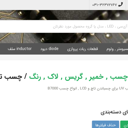
۰۳۱−۳۲۳۷۲۷۶۷
سیومتر , ولوم
قطعات ربات پروازی
diode دیود
inductor سلف
 چسب , خمیر , گریس , لاک , رنگ
/
چسب تاچ 
ع چسب B7000
ای دسته‌بندی
حذف فیلترها