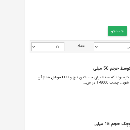
تعداد
چسب T-8000 مشابه B7000 یک چسب شفاف چندکاره بوده که عمدتا برای چسباندن تاچ و LCD موبایل ها از آن
T-800 در س...