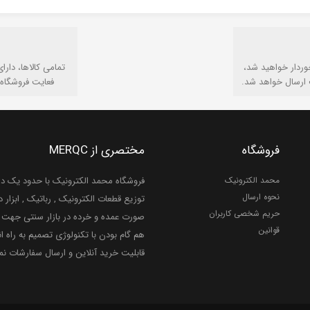
وردار خواهید شد،
تمامی كالاها، دارا
 ارسال خواهد شد.
فعایت فروشگاه 
فروشگاه
مختصری از MERQC
محمد الکترونیک
فروشگاه محمد الکترونیک با حدود یک دهه
نحوه ارسال
توزیع قطعات الکترونیک , رباتیک , ابزار دق
حریم شخصی کاربران
صورت عمده و خرده در بازار سنتی جهت ر
قوانین
هم گام بودن با تکنولوژی تصمیم به راه ان
قابلیت خرید آنلاین و ارسال سفارشات ن