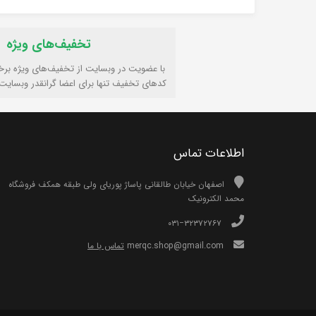
تخفیف‌های ویژه
با عضویت در وبسایت از تخفیف‌های ویژه برخ
کدهای تخفیف تنها برای اعضا گرانقدر وبسایت
اطلاعات تماس
اصفهان خیابان طالقانی پاساژ پوریای ولی طبقه همکف فروشگاه
محمد الکترونیک
۰۳۱−۳۲۳۷۲۷۶۷
merqc.shop@gmail.com
تماس با ما