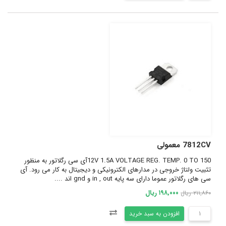
7812CV معمولی
12V 1.5A VOLTAGE REG. TEMP. 0 TO 150آی سی رگلاتور به منظور
تثبیت ولتاژ خروجی در مدارهای الکترونیکی و دیجیتال به کار می رود. آی
سی های رگلاتور عموما دارای سه پایه in , out و gnd اند ....
۱۹۸,۰۰۰ ریال
۲۱۱,۸۶۰ ریال
افزودن به سبد خرید