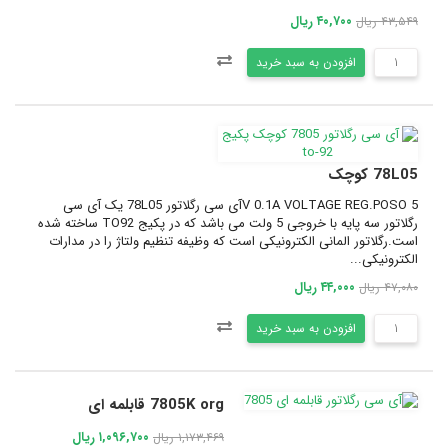
۴۰,۷۰۰ ریال
۴۳,۵۴۹ ریال
افزودن به سبد خرید
78L05 کوچک
5 V 0.1A VOLTAGE REG.POSOآی سی رگلاتور 78L05 یک آی سی
رگلاتور سه پایه با خروجی 5 ولت می باشد که در پکیج TO92 ساخته شده
است.رگلاتور المانی الکترونیکی است که وظیفه تنظیم ولتاژ را در مدارات
الکترونیکی...
۴۴,۰۰۰ ریال
۴۷,۰۸۰ ریال
افزودن به سبد خرید
7805K org قابلمه ای
۱,۰۹۶,۷۰۰ ریال
۱,۱۷۳,۴۶۹ ریال