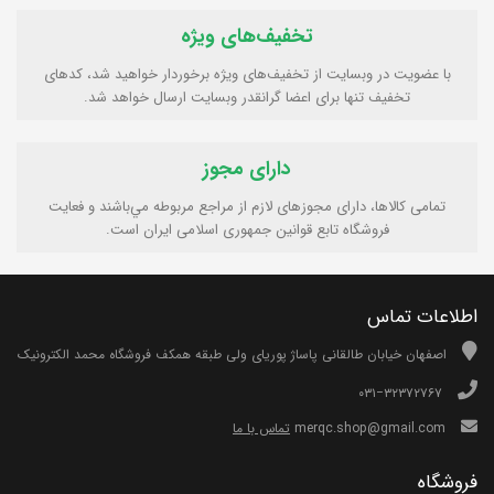
تخفیف‌های ویژه
با عضویت در وبسایت از تخفیف‌های ویژه برخوردار خواهید شد، کدهای
تخفیف تنها برای اعضا گرانقدر وبسایت ارسال خواهد شد.
دارای مجوز
تمامی كالاها، دارای مجوزهای لازم از مراجع مربوطه مي‌باشند و فعایت
فروشگاه تابع قوانين جمهوری اسلامی ايران است.
اطلاعات تماس
اصفهان خیابان طالقانی پاساژ پوریای ولی طبقه همکف فروشگاه محمد الکترونیک
۰۳۱−۳۲۳۷۲۷۶۷
merqc.shop@gmail.com
تماس با ما
فروشگاه