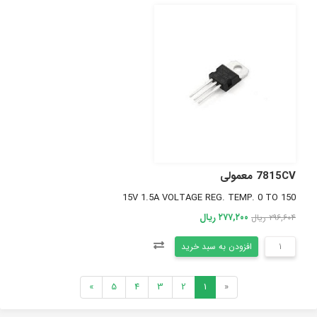
7815CV معمولی
15V 1.5A VOLTAGE REG. TEMP. 0 TO 150
۲۷۷,۲۰۰ ریال
۲۹۶,۶۰۴ ریال
افزودن به سبد خرید
»
5
4
3
2
1
«