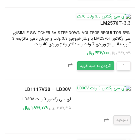
LM2576T-3.3
SIMLE SWITCHER 3A STEP-DOWN VOLTEGE REGULTOR 5PINآی
سی رگلاتور LM2576T با ولتاژ خروجی 3.3 ولت و جریان دهی ماکزیمم 3
آمپرحداقا ولتاژ ورودی 7 ولت و حداکثر ولتاژ ورودی 40 ولت...
۴۳۶,۷۰۰ ریال
۴۶۷,۲۶۹ ریال
افزودن به سبد خرید
LD1117V30 = LD30V
آی سی رگلاتور 3 ولت LD30V
۱,۹۷۹,۰۷۹ ریال
۲,۱۱۷,۶۱۵ ریال
ناموجود