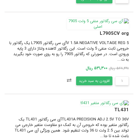
L7905CV org
5 V 1.5A NEGATIVE VOLTAGE REGآی سی رگلاتور L7905 یک رگلاتور با
خروجی ثابت منفی 5 ولت است. این رگلاتور کاهنده ولتاژ دارای 3 پایه
ورودی است. در صورتی که رگلاتور 7905 را رو به روی صورت خود بگیرید
به ت...
۵۳۱,۳۰۰ ریال
۵۶۸,۴۹۱ ریال
افزودن به سبد خرید
TL431
TL431A PRECISION ADJ 2.5V TO 36Vآی سی رگلاتور TL431 یک
رگلاتور متغیر بوده که خروجی آن به کمک دو مقاومت متغیر خارجی می
تواند بین 2.5 ولت تا 36 ولت تنظیم شود. همین ویژگی آی سی TL431
باعث شده تا جا...