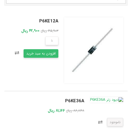
P6KE12A
۴۲,۹۰۰ ریال
۴۵,۹۰۳ ریال
افزودن به سبد خرید
P6KE36A
۸۱,۱۶۶ ریال
۸۶,۸۴۸ ریال
ناموجود