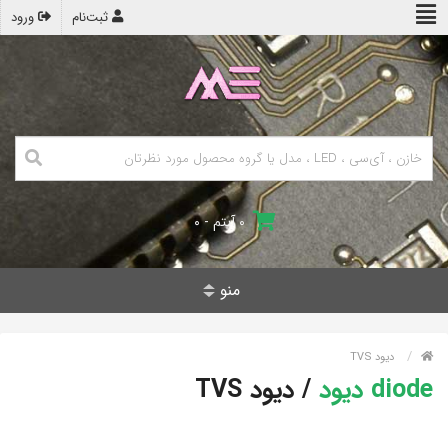
ثبت‌نام
ورود
۰ آیتم - ۰
منو
دیود TVS
diode دیود
/
دیود TVS