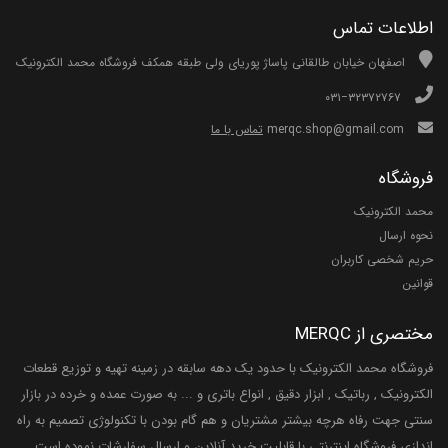
اطلاعات تماس
اصفهان خیابان طالقانی پاساژ پوریای ولی طبقه همکف فروشگاه محمد الکترونیک
۰۳۱−۳۲۳۷۲۷۶۷
merqc.shop@gmail.com
تماس با ما
فروشگاه
محمد الکترونیک
نحوه ارسال
حریم شخصی کاربران
قوانین
مختصری از MERQC
فروشگاه محمد الکترونیک با حدود یک دهه سابقه در زمینه تهیه و توزیع قطعات
الکترونیک , رباتیک , ابزار دقیق , انواع باتری و ... به صورت عمده و خرده در بازار
سنتی جهت رفاه هرچه بیشتر مشتریان و هم گام بودن با تکنولوژی تصمیم به راه
اندازی فروشگاه اینترنتی با قابلیت خرید آنلاین و ارسال سفارشات نموده است.