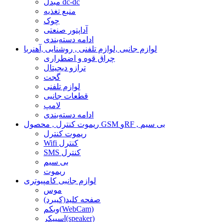
مبدل dc-dc
منبع تغذیه
چوک
آداپتور صنعتی
ادامه دسته‌بندی
لوازم جانبی ,لوازم تلفنی , روشنایی ,آهنربا
چراق قوه و اضطراری
ترازو دیجیتال
گجت
لوازم تلفنی
قطعات جانبی
لامپ
ادامه دسته‌بندی
ریموت کنترل , محصول GSM وRF , بی سیم
ریموت کنترل
Wifi کنترل
SMS کنترل
بی سیم
ریموت
لوازم جانبی کامپیوتری
موس
صفحه کلید(کیبرد)
وبکم(WebCam)
اسپیکر(speaker)