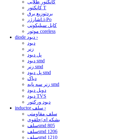
کانکتور طلایی
کانکتور T
بردتوزیع برق
شارژرLi-Po
کابل سیلیکونی
موتور coreless
›
diode دیود
دیود
زنر
پل دیود
دیود smd
زنر smd
پل دیود smd
دیاک
زنر سه پایه smd
دوبل دیود
دیود TVS
دیود ورکتور
›
inductor سلف
سلف مقاومتی
بشکه ای/حلقوی
سلفsmd 805
سلفsmd 1206
سلفsmd 1210