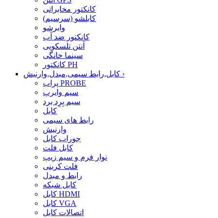
کانکتور مخابراتی
کابلشو (سرسیم)
وایرشو
کانکتور ضد آب
آنتن تلسکوپی
سینما خانگی
کانکتور PH
›
کابل,رابط سیمی,مبدل,وارنیش
پراب PROBE
سیم وایرپ
سیم بِرِد برد
کابل
رابط های سیمی
وارنیش
جوراب کابل
کابل فلت
نوار فرم و سیم زیپ
فلت کربنی
رابط و مبدل
کابل شبکه
کابل HDMI
کابل VGA
اتصالات کابل