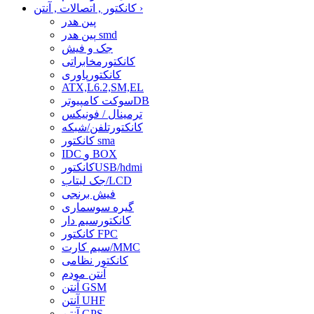
›
کانکتور , اتصالات , آنتن
پین هدر
پین هدر smd
جک و فیش
کانکتورمخابراتی
کانکتورپاوری
ATX,L6.2,SM,EL
سوکت کامپیوترDB
ترمینال / فونیکس
کانکتورتلفن/شبکه
کانکتور sma
IDC و BOX
کانکتورUSB/hdmi
جک لبتاب/LCD
فیش برنجی
گیره سوسماری
کانکتورسیم دار
کانکتور FPC
سیم کارت/MMC
کانکتور نظامی
آنتن مودم
آنتن GSM
آنتن UHF
آنتن GPS