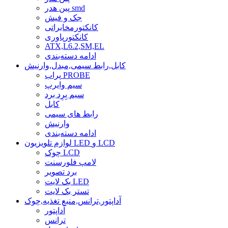
پین هدر smd
جک و فیش
کانکتورمخابراتی
کانکتورپاوری
ATX,L6.2,SM,EL
ادامه دسته‌بندی
کابل,رابط سیمی,مبدل,وارنیش
پراب PROBE
سیم وایرپ
سیم بِرِد برد
کابل
رابط های سیمی
وارنیش
ادامه دسته‌بندی
لوازم تلویزیون LED و LCD
چوک LCD
لامپ فلورسنت
برد تصویر
بک لایت LED
تستر بک لایت
آداپتور,ترانس,منبع تغذیه,چوک
آداپتور
ترانس