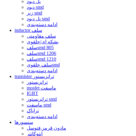
پل دیود
دیود smd
زنر smd
پل دیود smd
ادامه دسته‌بندی
inductor سلف
سلف مقاومتی
بشکه ای/حلقوی
سلفsmd 805
سلفsmd 1206
سلفsmd 1210
سلف حلقویsmd
ادامه دسته‌بندی
transistor ترانزیستور
ترانزیستور
mosfet ماسفت
IGBT
ترانزیستور smd
ماسفت smd
ترایاک
ادامه دسته‌بندی
سنسورها
مادون قرمز,فتوسل
اپتوکانتر