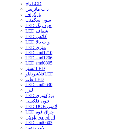
تاچ LCD
دات ماتریس
بارگراف
سون سگمنت
LED خود رنگ
LED شفاف
LED کلاهی
LED وات بالا
LED متری
LED smd1210
LED smd1206
LED smd0805
تستر LED
فلاشرتابلوLED
قاب LED
LED smd5630
لیزر
LED پرژکتوری
نئون فلکسی
LED DOB لامپی
LED چراق قوه
ال ای دی بلوکی
LED smd0603
لامپ نئون