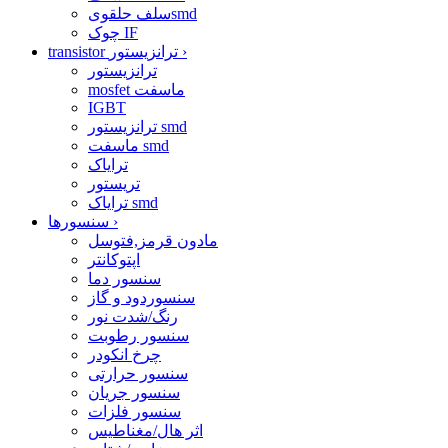
سلف حلقویsmd
چوک IF
›
transistor ترانزیستور
ترانزیستور
mosfet ماسفت
IGBT
ترانزیستور smd
ماسفت smd
ترایاک
تریستور
ترایاک smd
›
سنسورها
مادون قرمز,فتوسل
اپتوکانتر
سنسور دما
سنسوردود و گاز
رنگ/شدت نور
سنسور رطوبت
چرخ انکودر
سنسور حرارتی
سنسور جریان
سنسور فلزات
اثر هال/مغناطیس