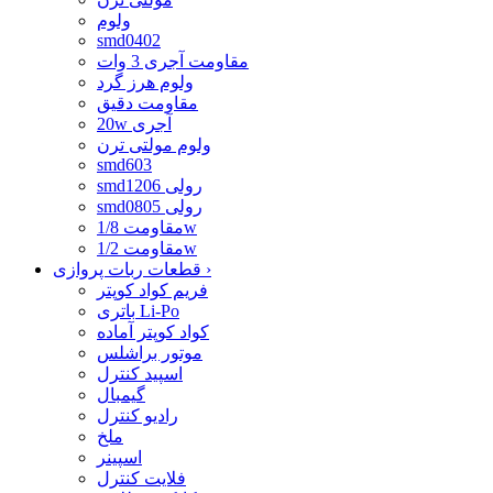
ولوم
smd0402
مقاومت آجری 3 وات
ولوم هرز گرد
مقاومت دقیق
20w آجری
ولوم مولتی ترن
smd603
smd1206 رولی
smd0805 رولی
مقاومت 1/8w
مقاومت 1/2w
›
قطعات ربات پروازی
فریم کواد کوپتر
باتری Li-Po
کواد کوپتر آماده
موتور براشلس
اسپید کنترل
گیمبال
رادیو کنترل
ملخ
اسپینر
فلایت کنترل