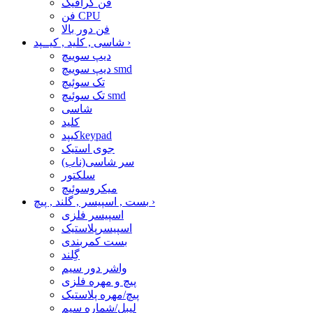
فن گرافیک
فن CPU
فن دور بالا
›
شاسی , کلید , کیــپد
دیپ سوییچ
دیپ سوییچ smd
تک سوئیچ
تک سوئیچ smd
شاسی
کلید
کیپدkeypad
جوی استیک
سر شاسی(ناب)
سلکتور
میکروسوئیچ
›
بست , اسپیسر , گلند , پیچ
اسپیسر فلزی
اسپیسرپلاستیک
بست کمربندی
گِلند
واشر دور سیم
پیچ و مهره فلزی
پیچ/مهره پلاستیک
لیبل/شماره سیم