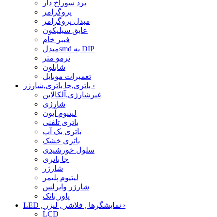
برد سوراخ دار
پروگرامر
مبدل پروگرامر
عایق سیلیکون
فیبر خام
مبدلsmd به DIP
ترمو متر
شابلون
تعمیرات موبایل
›
باتری,جا باتری,شارژر
غیرشارژی,آلکالاین
شارژی
لیتیوم آیون
باتری تلفنی
باتری بک آپ
باتری خشک
سلول خورشیدی
جا باتری
شارژر
لیتیوم پلیمر
شارژر وایرلس
پاور بانک
›
LED , نمایشگرها , فلاشر , لیزر
LCD