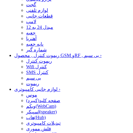
گجت
لوازم تلفنی
قطعات جانبی
لامپ
مبدل 24 به 12
جعبه
آهنربا
پایه جعبه
شماره گیر
›
ریموت کنترل , محصول GSM وRF , بی سیم
ریموت کنترل
Wifi کنترل
SMS کنترل
بی سیم
ریموت
›
لوازم جانبی کامپیوتری
موس
صفحه کلید(کیبرد)
وبکم(WebCam)
اسپیکر(speaker)
هاب(Hub)
تبدیلات کامپیوتری
فلش مموری