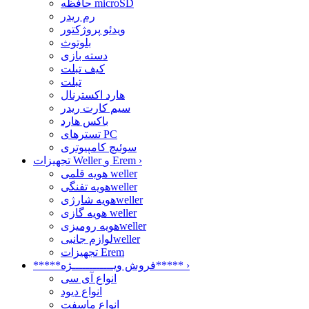
حافظه microSD
رم ریدر
ویدئو پروژکتور
بلوتوث
دسته بازی
کیف تبلت
تبلت
هارد اکسترنال
سیم کارت ریدر
باکس هارد
تسترهای PC
سوئیچ کامپیوتری
›
تجهیزات Weller و Erem
هویه قلمی weller
هویه تفنگیweller
هویه شارژیweller
هویه گازی weller
هویه رومیزیweller
لوازم جانبیweller
تجهیزات Erem
›
*****فروش ویــــــــــــژه*****
انواع آی سی
انواع دیود
انواع ماسفت