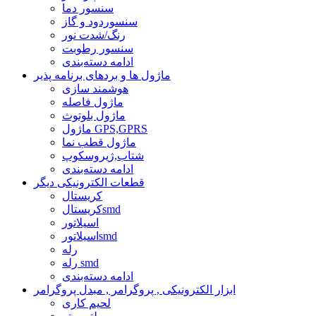
سنسور دما
سنسوردود و گاز
رنگ/شدت نور
سنسور رطوبت
ادامه دسته‌بندی
ماژول ها و بردهای برنامه پذیر
هوشمند سازی
ماژول فاصله
ماژول بلوتوث
ماژول GPS,GPRS
ماژول قطب نما
شتاب,ژیروسکوپ
ادامه دسته‌بندی
قطعات الکترونیکی دیگر
کریستال
کریستالsmd
اسیلاتور
اسیلاتورsmd
رله
رله smd
ادامه دسته‌بندی
ابزار الکترونیکی , پروگرامر , مبدل پروگرامر
لحیم کاری