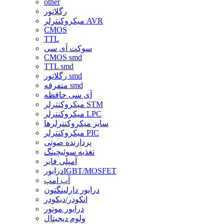
other
رگلاتور
میکروکنترلر AVR
CMOS
TTL
سوکت آی سی
CMOS smd
TTL smd
رگلاتور smd
متفرقه smd
آی سی حافظه
میکروکنترلر STM
میکروکنترلر LPC
سایر میکروکنترلرها
میکروکنترلر PIC
پردازنده صوتی
تغذیه سوئیچینگ
آمپلی فایر
درایورIGBT/MOSFET
آپ امپ
درایور دارلینگتون
انکودر/دیکودر
درایور موتور
ولوم دیجیتال