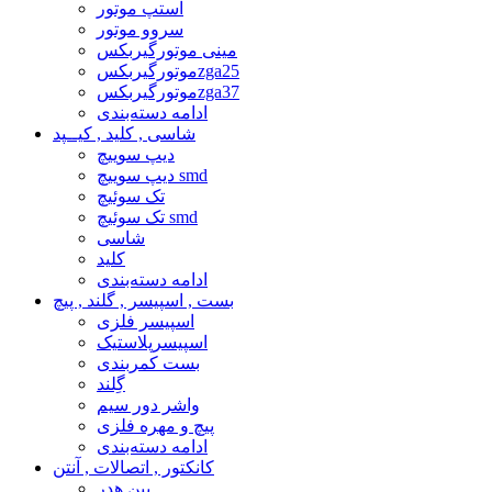
استپ موتور
سروو موتور
مینی موتورگیربکس
موتورگیربکسzga25
موتورگیربکسzga37
ادامه دسته‌بندی
شاسی , کلید , کیــپد
دیپ سوییچ
دیپ سوییچ smd
تک سوئیچ
تک سوئیچ smd
شاسی
کلید
ادامه دسته‌بندی
بست , اسپیسر , گلند , پیچ
اسپیسر فلزی
اسپیسرپلاستیک
بست کمربندی
گِلند
واشر دور سیم
پیچ و مهره فلزی
ادامه دسته‌بندی
کانکتور , اتصالات , آنتن
پین هدر