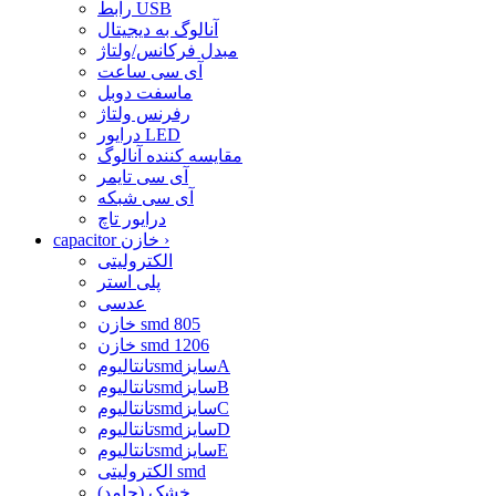
رابط USB
آنالوگ به دیجیتال
مبدل فرکانس/ولتاژ
آی سی ساعت
ماسفت دوبل
رفرنس ولتاژ
درایور LED
مقایسه کننده آنالوگ
آی سی تایمر
آی سی شبکه
درایور تاچ
›
capacitor خازن
الکترولیتی
پلی استر
عدسی
خازن smd 805
خازن smd 1206
تانتالیومsmdسایزA
تانتالیومsmdسایزB
تانتالیومsmdسایزC
تانتالیومsmdسایزD
تانتالیومsmdسایزE
الکترولیتی smd
خشک (جامد)