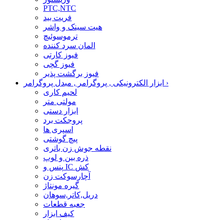
PTC,NTC
فریت بید
هیت سینک و واشر
ترموسوئیچ
المان سرد کننده
فیوز کارتی
فیوز گچی
فیوز برگشت پذیر
›
ابزار الکترونیکی , پروگرامر , مبدل پروگرامر
لحیم کاری
مولتی متر
ابزار دستی
پروجکت برد
اسپری ها
پیچ گوشتی
نقطه جوش زن باتری
ذره بین و لوپ
پنس و IC کش
آچارسوکت زن
گیره مونتاژ
دریل,کاتر,سوهان
جعبه قطعات
کیف ابزار