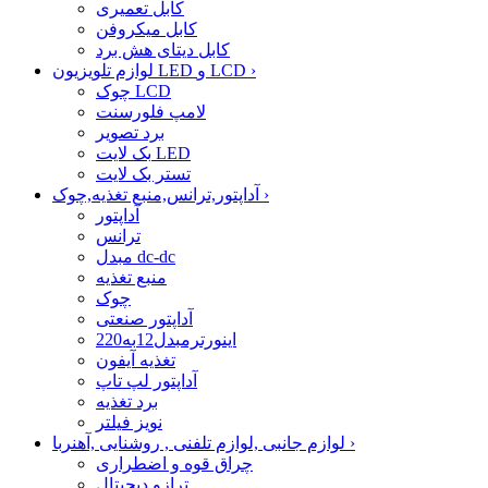
کابل تعمیری
کابل میکروفن
کابل دیتای هش برد
›
لوازم تلویزیون LED و LCD
چوک LCD
لامپ فلورسنت
برد تصویر
بک لایت LED
تستر بک لایت
›
آداپتور,ترانس,منبع تغذیه,چوک
آداپتور
ترانس
مبدل dc-dc
منبع تغذیه
چوک
آداپتور صنعتی
اینورترمبدل12به220
تغذیه آیفون
آداپتور لپ تاپ
برد تغذیه
نویز فیلتر
›
لوازم جانبی ,لوازم تلفنی , روشنایی ,آهنربا
چراق قوه و اضطراری
ترازو دیجیتال