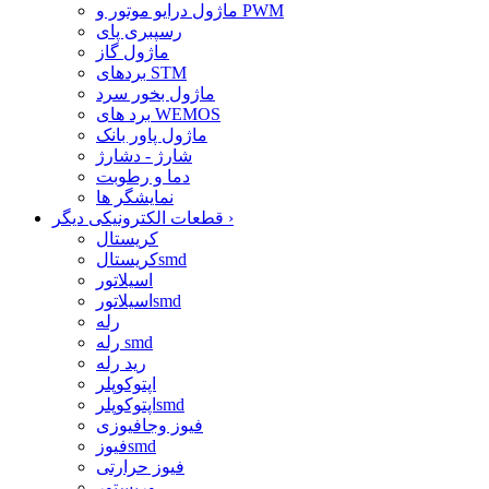
ماژول درایو موتور و PWM
رسپبری پای
ماژول گاز
بردهای STM
ماژول بخور سرد
برد های WEMOS
ماژول پاور بانک
شارژ - دشارژ
دما و رطوبت
نمایشگر ها
›
قطعات الکترونیکی دیگر
کریستال
کریستالsmd
اسیلاتور
اسیلاتورsmd
رله
رله smd
رید رله
اپتوکوپلر
اپتوکوپلرsmd
فیوز وجافیوزی
فیوزsmd
فیوز حرارتی
وریستور