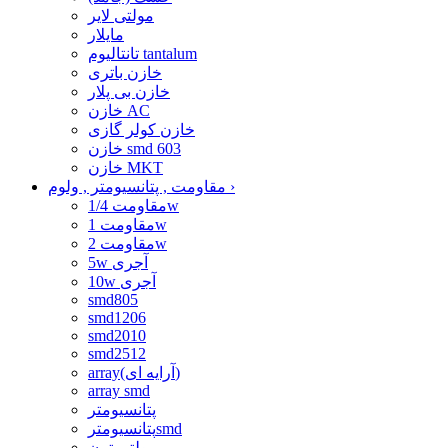
مولتی لایر
مایلار
تانتالیوم tantalum
خازن باتری
خازن بی پلار
خازن AC
خازن کولر گازی
خازن smd 603
خازن MKT
›
مقاومت , پتانسیومتر , ولوم
مقاومت 1/4w
مقاومت 1w
مقاومت 2w
5w آجری
10w آجری
smd805
smd1206
smd2010
smd2512
array(آرایه ای)
array smd
پتانسیومتر
پتانسیومترsmd
مولتی ترن