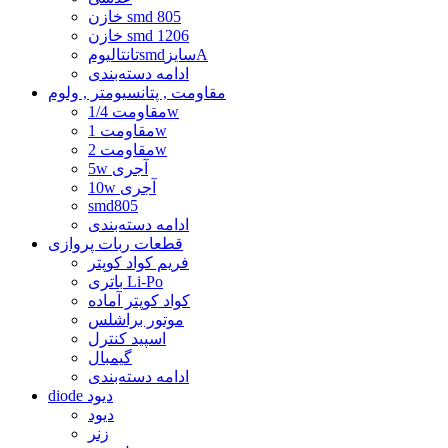
خازن smd 805
خازن smd 1206
تانتالیومsmdسایزA
ادامه دسته‌بندی
مقاومت , پتانسیومتر , ولوم
مقاومت 1/4w
مقاومت 1w
مقاومت 2w
5w آجری
10w آجری
smd805
ادامه دسته‌بندی
قطعات ربات پروازی
فریم کواد کوپتر
باتری Li-Po
کواد کوپتر آماده
موتور براشلس
اسپید کنترل
گیمبال
ادامه دسته‌بندی
diode دیود
دیود
زنر