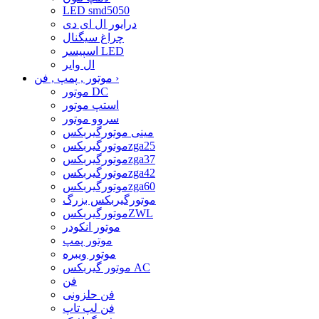
LED smd5050
درایور ال ای دی
چراغ سیگنال
اسپیسر LED
ال وایر
›
موتور , پمپ , فن
موتور DC
استپ موتور
سروو موتور
مینی موتورگیربکس
موتورگیربکسzga25
موتورگیربکسzga37
موتورگیربکسzga42
موتورگیربکسzga60
موتورگیربکس بزرگ
موتورگیربکسZWL
موتور انکودر
موتور پمپ
موتور ویبره
موتور گیربکس AC
فن
فن حلزونی
فن لپ تاپ