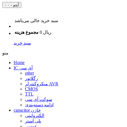
۰ آیتم - ۰
سبد خرید خالی می‌باشد
0 ریال
مجموع هزینه
سبد خرید
منو
Home
IC آی سی
other
رگلاتور
میکروکنترلر AVR
CMOS
TTL
سوکت آی سی
ادامه دسته‌بندی
capacitor خازن
الکترولیتی
پلی استر
عدسی