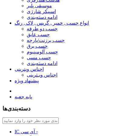
موسیقی پلیر
اسپیکر شارژی
ادامه دسته‌بندی
انواع چسب , خمیر , گریس , لاک , رنگ
چسب دو طرفه
چسب عایق
چسب برزنت/پارچه
چسب برق
چسب آلومینیوم
چسب مسی
ادامه دسته‌بندی
اجناس ویترینی
اجناس ویـترینی
پیشنهاد ویژه
پایه جعبه
دسته‌بندی‌ها
›
IC آی سی