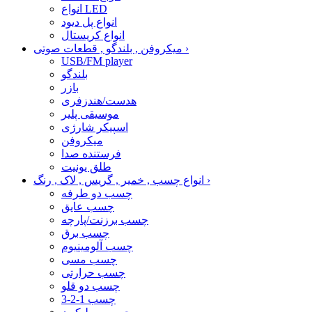
انواع LED
انواع پل دیود
انواع کریستال
›
میکروفن , بلندگو , قطعات صوتی
USB/FM player
بلندگو
بازر
هدست/هندزفری
موسیقی پلیر
اسپیکر شارژی
میکروفن
فرستنده صدا
طلق یونیت
›
انواع چسب , خمیر , گریس , لاک , رنگ
چسب دو طرفه
چسب عایق
چسب برزنت/پارچه
چسب برق
چسب آلومینیوم
چسب مسی
چسب حرارتی
چسب دو قلو
چسب 1-2-3