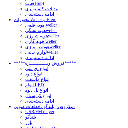
هاب(Hub)
تبدیلات کامپیوتری
ادامه دسته‌بندی
تجهیزات Weller و Erem
هویه قلمی weller
هویه تفنگیweller
هویه شارژیweller
هویه گازی weller
هویه رومیزیweller
لوازم جانبیweller
ادامه دسته‌بندی
*****فروش ویــــــــــــژه*****
انواع آی سی
انواع دیود
انواع ماسفت
انواع LED
انواع پل دیود
انواع کریستال
ادامه دسته‌بندی
میکروفن , بلندگو , قطعات صوتی
USB/FM player
بلندگو
بازر
هدست/هندزفری