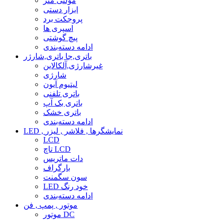
مولتی متر
ابزار دستی
پروجکت برد
اسپری ها
پیچ گوشتی
ادامه دسته‌بندی
باتری,جا باتری,شارژر
غیرشارژی,آلکالاین
شارژی
لیتیوم آیون
باتری تلفنی
باتری بک آپ
باتری خشک
ادامه دسته‌بندی
LED , نمایشگرها , فلاشر , لیزر
LCD
تاچ LCD
دات ماتریس
بارگراف
سون سگمنت
LED خود رنگ
ادامه دسته‌بندی
موتور , پمپ , فن
موتور DC