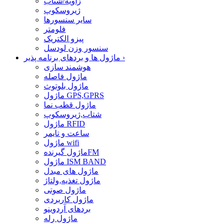
زاویه/شتاب
ژیروسکوپ
سایر سنسورها
فلومتر
پیزو الکتریک
سنسور وزن لودسل
›
ماژول ها و بردهای برنامه پذیر
هوشمند سازی
ماژول فاصله
ماژول بلوتوث
ماژول GPS,GPRS
ماژول قطب نما
شتاب,ژیروسکوپ
ماژول RFID
ساعت و تایمر
ماژول wifi
ماژول گیرندهFM
ماژول ISM BAND
ماژول های مبدل
ماژول تغذیه,ولتاژ
ماژول صوتی
ماژول کاربردی
بردهای آردوینو
ماژول رله