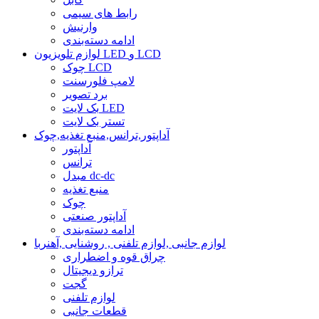
رابط های سیمی
وارنیش
ادامه دسته‌بندی
لوازم تلویزیون LED و LCD
چوک LCD
لامپ فلورسنت
برد تصویر
بک لایت LED
تستر بک لایت
آداپتور,ترانس,منبع تغذیه,چوک
آداپتور
ترانس
مبدل dc-dc
منبع تغذیه
چوک
آداپتور صنعتی
ادامه دسته‌بندی
لوازم جانبی ,لوازم تلفنی , روشنایی ,آهنربا
چراق قوه و اضطراری
ترازو دیجیتال
گجت
لوازم تلفنی
قطعات جانبی