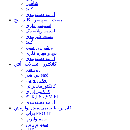
شاسی
کلید
ادامه دسته‌بندی
بست , اسپیسر , گلند , پیچ
اسپیسر فلزی
اسپیسرپلاستیک
بست کمربندی
گِلند
واشر دور سیم
پیچ و مهره فلزی
ادامه دسته‌بندی
کانکتور , اتصالات , آنتن
پین هدر
پین هدر smd
جک و فیش
کانکتورمخابراتی
کانکتورپاوری
ATX,L6.2,SM,EL
ادامه دسته‌بندی
کابل,رابط سیمی,مبدل,وارنیش
پراب PROBE
سیم وایرپ
سیم بِرِد برد
کابل