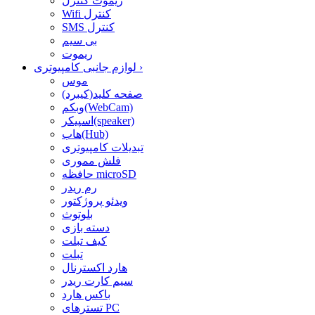
ریموت کنترل
Wifi کنترل
SMS کنترل
بی سیم
ریموت
›
لوازم جانبی کامپیوتری
موس
صفحه کلید(کیبرد)
وبکم(WebCam)
اسپیکر(speaker)
هاب(Hub)
تبدیلات کامپیوتری
فلش مموری
حافظه microSD
رم ریدر
ویدئو پروژکتور
بلوتوث
دسته بازی
کیف تبلت
تبلت
هارد اکسترنال
سیم کارت ریدر
باکس هارد
تسترهای PC