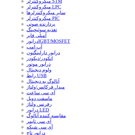
میکروکنترلر STM
میکروکنترلر LPC
سایر میکروکنترلرها
میکروکنترلر PIC
پردازنده صوتی
تغذیه سوئیچینگ
آمپلی فایر
درایورIGBT/MOSFET
آپ امپ
درایور دارلینگتون
انکودر/دیکودر
درایور موتور
ولوم دیجیتال
رابط USB
آنالوگ به دیجیتال
مبدل فرکانس/ولتاژ
آی سی ساعت
ماسفت دوبل
رفرنس ولتاژ
درایور LED
مقایسه کننده آنالوگ
آی سی تایمر
آی سی شبکه
درایور تاچ