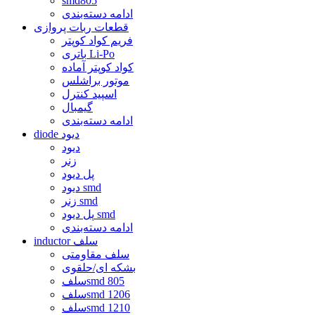
smd805
ادامه دسته‌بندی
قطعات ربات پروازی
فریم کواد کوپتر
باتری Li-Po
کواد کوپتر آماده
موتور براشلس
اسپید کنترل
گیمبال
ادامه دسته‌بندی
diode دیود
دیود
زنر
پل دیود
دیود smd
زنر smd
پل دیود smd
ادامه دسته‌بندی
inductor سلف
سلف مقاومتی
بشکه ای/حلقوی
سلفsmd 805
سلفsmd 1206
سلفsmd 1210