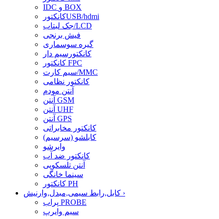
IDC و BOX
کانکتورUSB/hdmi
جک لبتاب/LCD
فیش برنجی
گیره سوسماری
کانکتورسیم دار
کانکتور FPC
سیم کارت/MMC
کانکتور نظامی
آنتن مودم
آنتن GSM
آنتن UHF
آنتن GPS
کانکتور مخابراتی
کابلشو (سرسیم)
وایرشو
کانکتور ضد آب
آنتن تلسکوپی
سینما خانگی
کانکتور PH
›
کابل,رابط سیمی,مبدل,وارنیش
پراب PROBE
سیم وایرپ