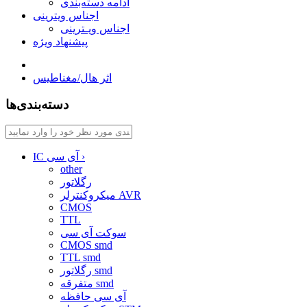
ادامه دسته‌بندی
اجناس ویترینی
اجناس ویـترینی
پیشنهاد ویژه
اثر هال/مغناطیس
دسته‌بندی‌ها
›
IC آی سی
other
رگلاتور
میکروکنترلر AVR
CMOS
TTL
سوکت آی سی
CMOS smd
TTL smd
رگلاتور smd
متفرقه smd
آی سی حافظه