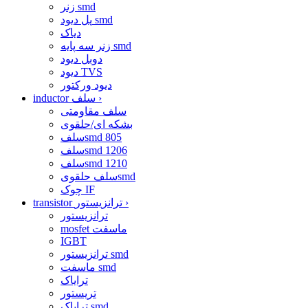
زنر smd
پل دیود smd
دیاک
زنر سه پایه smd
دوبل دیود
دیود TVS
دیود ورکتور
›
inductor سلف
سلف مقاومتی
بشکه ای/حلقوی
سلفsmd 805
سلفsmd 1206
سلفsmd 1210
سلف حلقویsmd
چوک IF
›
transistor ترانزیستور
ترانزیستور
mosfet ماسفت
IGBT
ترانزیستور smd
ماسفت smd
ترایاک
تریستور
ترایاک smd