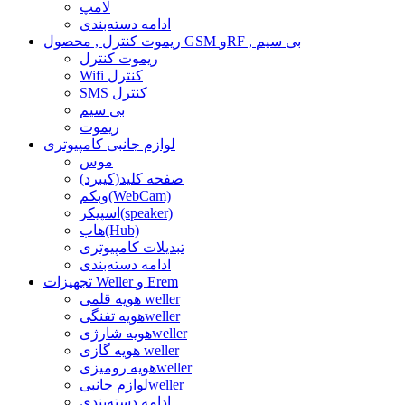
لامپ
ادامه دسته‌بندی
ریموت کنترل , محصول GSM وRF , بی سیم
ریموت کنترل
Wifi کنترل
SMS کنترل
بی سیم
ریموت
لوازم جانبی کامپیوتری
موس
صفحه کلید(کیبرد)
وبکم(WebCam)
اسپیکر(speaker)
هاب(Hub)
تبدیلات کامپیوتری
ادامه دسته‌بندی
تجهیزات Weller و Erem
هویه قلمی weller
هویه تفنگیweller
هویه شارژیweller
هویه گازی weller
هویه رومیزیweller
لوازم جانبیweller
ادامه دسته‌بندی