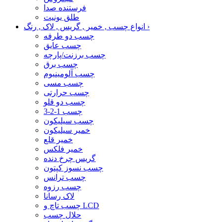
فرستنده صدا
طلق یونیت
›
انواع چسب , خمیر , گریس , لاک , رنگ
چسب دو طرفه
چسب عایق
چسب برزنت/پارچه
چسب برق
چسب آلومینیوم
چسب مسی
چسب حرارتی
چسب دو قلو
چسب 1-2-3
چسب سیلیکون
خمیر سیلیکون
خمیر قلع
خمیر فلکس
گریس چرخ دنده
چسب نسوز کپتون
چسب ترانس
چسب رزوه
لاک رسانا
چسب تاچ و LCD
حلال چسب