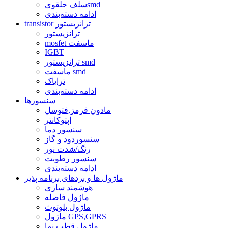
سلف حلقویsmd
ادامه دسته‌بندی
transistor ترانزیستور
ترانزیستور
mosfet ماسفت
IGBT
ترانزیستور smd
ماسفت smd
ترایاک
ادامه دسته‌بندی
سنسورها
مادون قرمز,فتوسل
اپتوکانتر
سنسور دما
سنسوردود و گاز
رنگ/شدت نور
سنسور رطوبت
ادامه دسته‌بندی
ماژول ها و بردهای برنامه پذیر
هوشمند سازی
ماژول فاصله
ماژول بلوتوث
ماژول GPS,GPRS
ماژول قطب نما