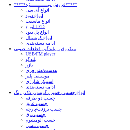
*****فروش ویــــــــــــژه*****
انواع آی سی
انواع دیود
انواع ماسفت
انواع LED
انواع پل دیود
انواع کریستال
ادامه دسته‌بندی
میکروفن , بلندگو , قطعات صوتی
USB/FM player
بلندگو
بازر
هدست/هندزفری
موسیقی پلیر
اسپیکر شارژی
ادامه دسته‌بندی
انواع چسب , خمیر , گریس , لاک , رنگ
چسب دو طرفه
چسب عایق
چسب برزنت/پارچه
چسب برق
چسب آلومینیوم
چسب مسی