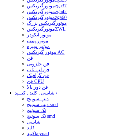
موتورگیربکسzga37
موتورگیربکسzga42
موتورگیربکسzga60
موتورگیربکس بزرگ
موتورگیربکسZWL
موتور انکودر
موتور پمپ
موتور ویبره
موتور گیربکس AC
فن
فن حلزونی
فن لپ تاپ
فن گرافیک
فن CPU
فن دور بالا
›
شاسی , کلید , کیــپد
دیپ سوییچ
دیپ سوییچ smd
تک سوئیچ
تک سوئیچ smd
شاسی
کلید
کیپدkeypad