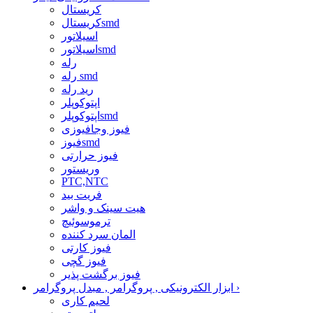
کریستال
کریستالsmd
اسیلاتور
اسیلاتورsmd
رله
رله smd
رید رله
اپتوکوپلر
اپتوکوپلرsmd
فیوز وجافیوزی
فیوزsmd
فیوز حرارتی
وریستور
PTC,NTC
فریت بید
هیت سینک و واشر
ترموسوئیچ
المان سرد کننده
فیوز کارتی
فیوز گچی
فیوز برگشت پذیر
›
ابزار الکترونیکی , پروگرامر , مبدل پروگرامر
لحیم کاری