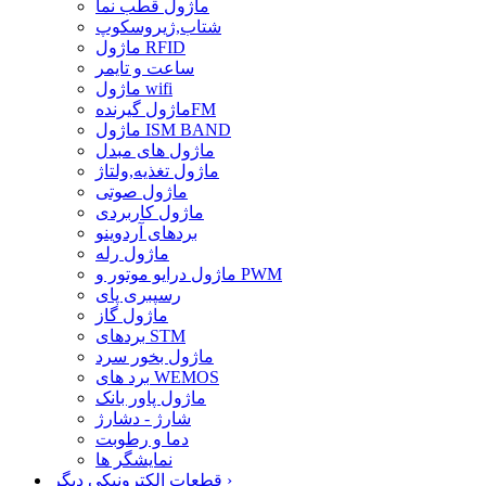
ماژول قطب نما
شتاب,ژیروسکوپ
ماژول RFID
ساعت و تایمر
ماژول wifi
ماژول گیرندهFM
ماژول ISM BAND
ماژول های مبدل
ماژول تغذیه,ولتاژ
ماژول صوتی
ماژول کاربردی
بردهای آردوینو
ماژول رله
ماژول درایو موتور و PWM
رسپبری پای
ماژول گاز
بردهای STM
ماژول بخور سرد
برد های WEMOS
ماژول پاور بانک
شارژ - دشارژ
دما و رطوبت
نمایشگر ها
›
قطعات الکترونیکی دیگر