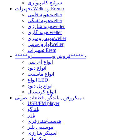
سوئیچ کامپیوتری
›
تجهیزات Weller و Erem
هویه قلمی weller
هویه تفنگیweller
هویه شارژیweller
هویه گازی weller
هویه رومیزیweller
لوازم جانبیweller
تجهیزات Erem
›
*****فروش ویــــــــــــژه*****
انواع آی سی
انواع دیود
انواع ماسفت
انواع LED
انواع پل دیود
انواع کریستال
›
میکروفن , بلندگو , قطعات صوتی
USB/FM player
بلندگو
بازر
هدست/هندزفری
موسیقی پلیر
اسپیکر شارژی
میکروفن