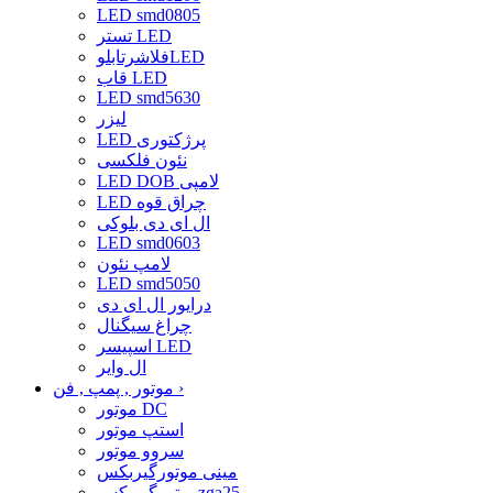
LED smd0805
تستر LED
فلاشرتابلوLED
قاب LED
LED smd5630
لیزر
LED پرژکتوری
نئون فلکسی
LED DOB لامپی
LED چراق قوه
ال ای دی بلوکی
LED smd0603
لامپ نئون
LED smd5050
درایور ال ای دی
چراغ سیگنال
اسپیسر LED
ال وایر
›
موتور , پمپ , فن
موتور DC
استپ موتور
سروو موتور
مینی موتورگیربکس
موتورگیربکسzga25