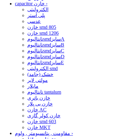
›
capacitor خازن
الکترولیتی
پلی استر
عدسی
خازن smd 805
خازن smd 1206
تانتالیومsmdسایزA
تانتالیومsmdسایزB
تانتالیومsmdسایزC
تانتالیومsmdسایزD
تانتالیومsmdسایزE
الکترولیتی smd
خشک (جامد)
مولتی لایر
مایلار
تانتالیوم tantalum
خازن باتری
خازن بی پلار
خازن AC
خازن کولر گازی
خازن smd 603
خازن MKT
›
مقاومت , پتانسیومتر , ولوم