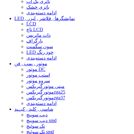
باتری بک آپ
باتری خشک
ادامه دسته‌بندی
LED , نمایشگرها , فلاشر , لیزر
LCD
تاچ LCD
دات ماتریس
بارگراف
سون سگمنت
LED خود رنگ
ادامه دسته‌بندی
موتور , پمپ , فن
موتور DC
استپ موتور
سروو موتور
مینی موتورگیربکس
موتورگیربکسzga25
موتورگیربکسzga37
ادامه دسته‌بندی
شاسی , کلید , کیــپد
دیپ سوییچ
دیپ سوییچ smd
تک سوئیچ
تک سوئیچ smd