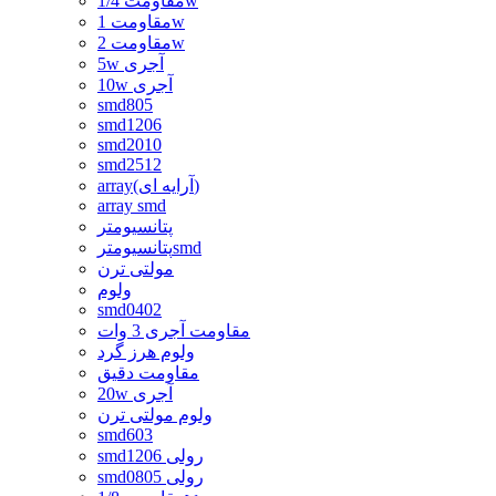
مقاومت 1/4w
مقاومت 1w
مقاومت 2w
5w آجری
10w آجری
smd805
smd1206
smd2010
smd2512
array(آرایه ای)
array smd
پتانسیومتر
پتانسیومترsmd
مولتی ترن
ولوم
smd0402
مقاومت آجری 3 وات
ولوم هرز گرد
مقاومت دقیق
20w آجری
ولوم مولتی ترن
smd603
smd1206 رولی
smd0805 رولی