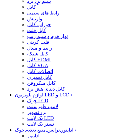
سیم بِرِد برد
کابل
رابط های سیمی
وارنیش
جوراب کابل
کابل فلت
نوار فرم و سیم زیپ
فلت کربنی
رابط و مبدل
کابل شبکه
کابل HDMI
کابل VGA
اتصالات کابل
کابل تعمیری
کابل میکروفن
کابل دیتای هش برد
›
لوازم تلویزیون LED و LCD
چوک LCD
لامپ فلورسنت
برد تصویر
بک لایت LED
تستر بک لایت
›
آداپتور,ترانس,منبع تغذیه,چوک
آداپتور