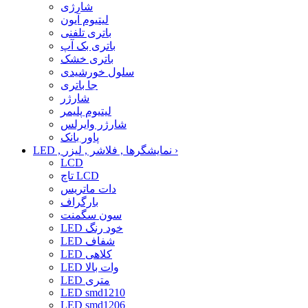
شارژی
لیتیوم آیون
باتری تلفنی
باتری بک آپ
باتری خشک
سلول خورشیدی
جا باتری
شارژر
لیتیوم پلیمر
شارژر وایرلس
پاور بانک
›
LED , نمایشگرها , فلاشر , لیزر
LCD
تاچ LCD
دات ماتریس
بارگراف
سون سگمنت
LED خود رنگ
LED شفاف
LED کلاهی
LED وات بالا
LED متری
LED smd1210
LED smd1206