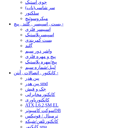
جوی استیک
سر شاسی(ناب)
سلکتور
میکروسوئیچ
›
بست , اسپیسر , گلند , پیچ
اسپیسر فلزی
اسپیسرپلاستیک
بست کمربندی
گِلند
واشر دور سیم
پیچ و مهره فلزی
پیچ/مهره پلاستیک
لیبل/شماره سیم
›
کانکتور , اتصالات , آنتن
پین هدر
پین هدر smd
جک و فیش
کانکتورمخابراتی
کانکتورپاوری
ATX,L6.2,SM,EL
سوکت کامپیوترDB
ترمینال / فونیکس
کانکتورتلفن/شبکه
کانکتور sma