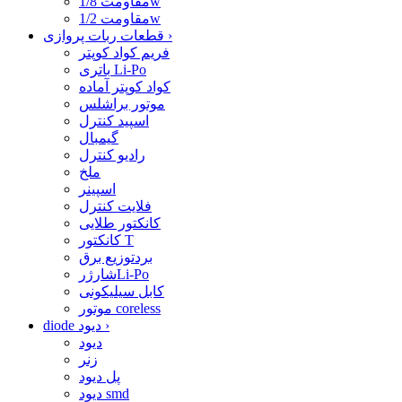
مقاومت 1/8w
مقاومت 1/2w
›
قطعات ربات پروازی
فریم کواد کوپتر
باتری Li-Po
کواد کوپتر آماده
موتور براشلس
اسپید کنترل
گیمبال
رادیو کنترل
ملخ
اسپینر
فلایت کنترل
کانکتور طلایی
کانکتور T
بردتوزیع برق
شارژرLi-Po
کابل سیلیکونی
موتور coreless
›
diode دیود
دیود
زنر
پل دیود
دیود smd