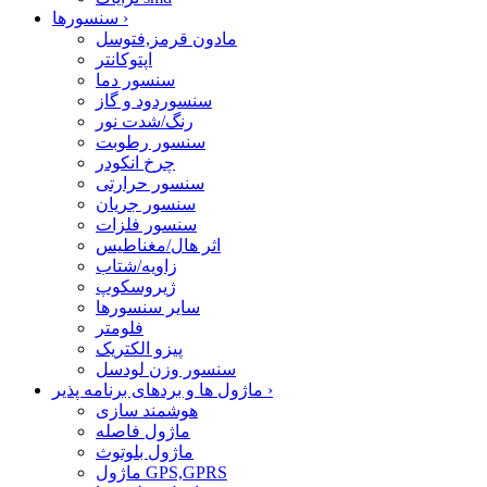
›
سنسورها
مادون قرمز,فتوسل
اپتوکانتر
سنسور دما
سنسوردود و گاز
رنگ/شدت نور
سنسور رطوبت
چرخ انکودر
سنسور حرارتی
سنسور جریان
سنسور فلزات
اثر هال/مغناطیس
زاویه/شتاب
ژیروسکوپ
سایر سنسورها
فلومتر
پیزو الکتریک
سنسور وزن لودسل
›
ماژول ها و بردهای برنامه پذیر
هوشمند سازی
ماژول فاصله
ماژول بلوتوث
ماژول GPS,GPRS