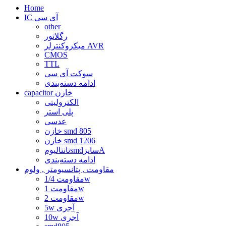
Home
IC آی سی
other
رگلاتور
میکروکنترلر AVR
CMOS
TTL
سوکت آی سی
ادامه دسته‌بندی
capacitor خازن
الکترولیتی
پلی استر
عدسی
خازن smd 805
خازن smd 1206
تانتالیومsmdسایزA
ادامه دسته‌بندی
مقاومت , پتانسیومتر , ولوم
مقاومت 1/4w
مقاومت 1w
مقاومت 2w
5w آجری
10w آجری