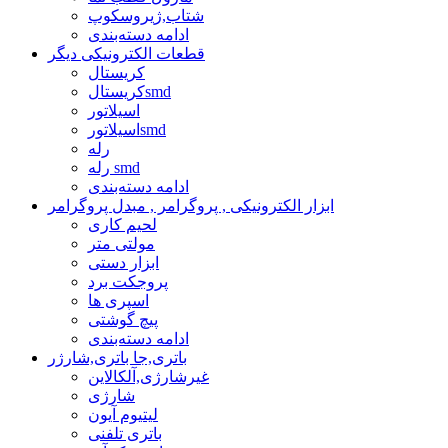
شتاب,ژیروسکوپ
ادامه دسته‌بندی
قطعات الکترونیکی دیگر
کریستال
کریستالsmd
اسیلاتور
اسیلاتورsmd
رله
رله smd
ادامه دسته‌بندی
ابزار الکترونیکی , پروگرامر , مبدل پروگرامر
لحیم کاری
مولتی متر
ابزار دستی
پروجکت برد
اسپری ها
پیچ گوشتی
ادامه دسته‌بندی
باتری,جا باتری,شارژر
غیرشارژی,آلکالاین
شارژی
لیتیوم آیون
باتری تلفنی