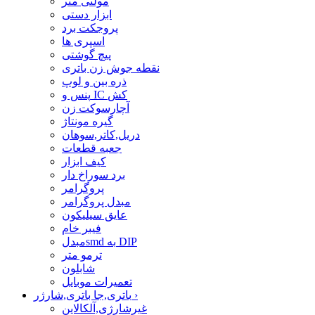
مولتی متر
ابزار دستی
پروجکت برد
اسپری ها
پیچ گوشتی
نقطه جوش زن باتری
ذره بین و لوپ
پنس و IC کش
آچارسوکت زن
گیره مونتاژ
دریل,کاتر,سوهان
جعبه قطعات
کیف ابزار
برد سوراخ دار
پروگرامر
مبدل پروگرامر
عایق سیلیکون
فیبر خام
مبدلsmd به DIP
ترمو متر
شابلون
تعمیرات موبایل
›
باتری,جا باتری,شارژر
غیرشارژی,آلکالاین