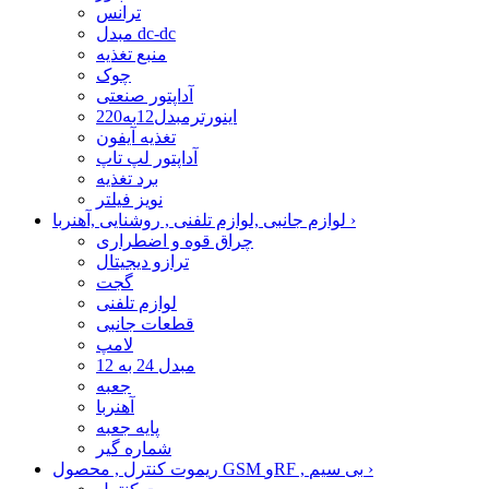
ترانس
مبدل dc-dc
منبع تغذیه
چوک
آداپتور صنعتی
اینورترمبدل12به220
تغذیه آیفون
آداپتور لپ تاپ
برد تغذیه
نویز فیلتر
›
لوازم جانبی ,لوازم تلفنی , روشنایی ,آهنربا
چراق قوه و اضطراری
ترازو دیجیتال
گجت
لوازم تلفنی
قطعات جانبی
لامپ
مبدل 24 به 12
جعبه
آهنربا
پایه جعبه
شماره گیر
›
ریموت کنترل , محصول GSM وRF , بی سیم