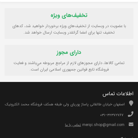
تخفیف‌های ویژه
با عضویت در وبسایت از تخفیف‌های ویژه برخوردار خواهید شد، کدهای
تخفیف تنها برای اعضا گرانقدر وبسایت ارسال خواهد شد.
دارای مجوز
تمامی كالاها، دارای مجوزهای لازم از مراجع مربوطه مي‌باشند و فعایت
فروشگاه تابع قوانين جمهوری اسلامی ايران است.
اطلاعات تماس
اصفهان خیابان طالقانی پاساژ پوریای ولی طبقه همکف فروشگاه محمد الکترونیک
۰۳۱−۳۲۳۷۲۷۶۷
merqc.shop@gmail.com
تماس با ما