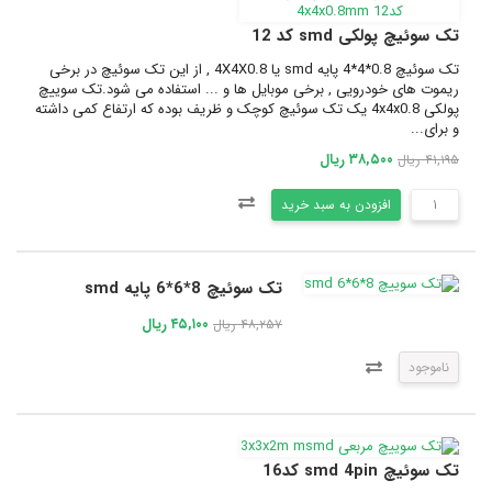
تک سوئیچ پولکی smd کد 12
تک سوئیچ 0.8*4*4 پایه smd یا 4X4X0.8 , از این تک سوئیچ در برخی
ریموت های خودرویی , برخی موبایل ها و ... استفاده می شود.تک سوییچ
پولکی 4x4x0.8 یک تک سوئیچ کوچک و ظریف بوده که ارتفاع کمی داشته
و برای...
۳۸,۵۰۰ ریال
۴۱,۱۹۵ ریال
افزودن به سبد خرید
تک سوئیچ 8*6*6 پایه smd
۴۵,۱۰۰ ریال
۴۸,۲۵۷ ریال
ناموجود
تک سوئیچ smd 4pin کد16