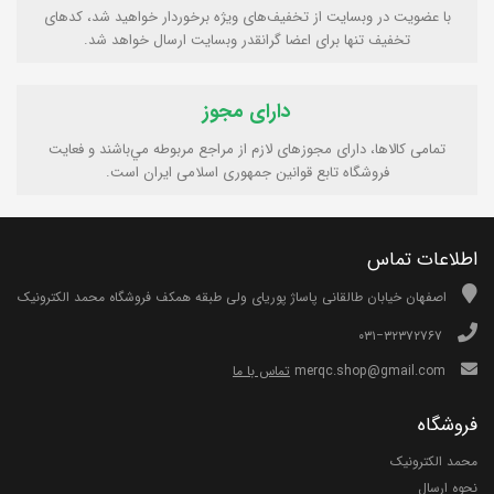
با عضویت در وبسایت از تخفیف‌های ویژه برخوردار خواهید شد، کدهای
تخفیف تنها برای اعضا گرانقدر وبسایت ارسال خواهد شد.
دارای مجوز
تمامی كالاها، دارای مجوزهای لازم از مراجع مربوطه مي‌باشند و فعایت
فروشگاه تابع قوانين جمهوری اسلامی ايران است.
اطلاعات تماس
اصفهان خیابان طالقانی پاساژ پوریای ولی طبقه همکف فروشگاه محمد الکترونیک
۰۳۱−۳۲۳۷۲۷۶۷
merqc.shop@gmail.com
تماس با ما
فروشگاه
محمد الکترونیک
نحوه ارسال