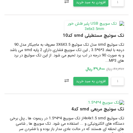
افزودن به سبد خرید
تک سوئیچ مستطیلی smd کد10
تک سوئیچ smd مدل تک سوئیچ 3X6X3.5 معروف به ماجیکار مدل 90
درجه با ابعاد 3*6*3.5 , این تک سوییچ فشاری دارای 2 پایه smd می باشد
و به صورت 90 درجه در لب برد لحیم می شود. از این تک سوئیچ در برد
های MP3...
۳۹,۶۰۰ ریال
۴۲,۳۷۲ ریال
افزودن به سبد خرید
تک سوئیچ مربعی smd کد4
تک سوئیچ 4x4x1.5 smdاز تک سوییچ 4*4*1.5 در ریموت ها , پنل برخی
دستگاه های الکترونیکی و ... استفاده می شود. تک سوییچ ها , شاسی
های لحظه ای هستند که در حالت عادی مدار باز بوده و با فشردن سر