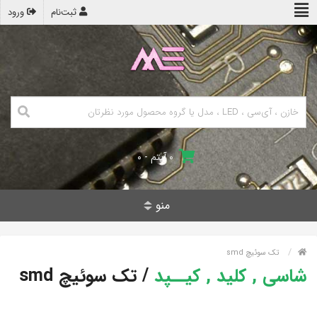
ثبت‌نام
ورود
۰ آیتم - ۰
منو
تک سوئیچ smd
شاسی , کلید , کیــپد
/
تک سوئیچ smd