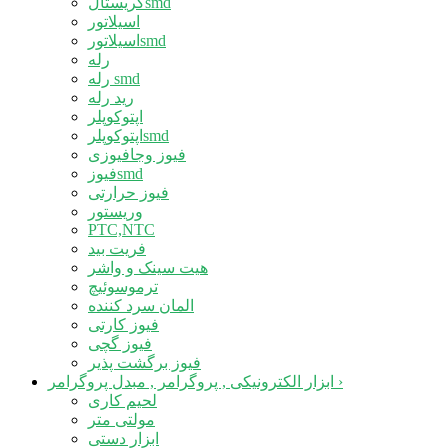
کریستالsmd
اسیلاتور
اسیلاتورsmd
رله
رله smd
رید رله
اپتوکوپلر
اپتوکوپلرsmd
فیوز وجافیوزی
فیوزsmd
فیوز حرارتی
وریستور
PTC,NTC
فریت بید
هیت سینک و واشر
ترموسوئیچ
المان سرد کننده
فیوز کارتی
فیوز گچی
فیوز برگشت پذیر
›
ابزار الکترونیکی , پروگرامر , مبدل پروگرامر
لحیم کاری
مولتی متر
ابزار دستی