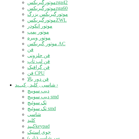
موتورگیربکسzga42
موتورگیربکسzga60
موتورگیربکس بزرگ
موتورگیربکسZWL
موتور انکودر
موتور پمپ
موتور ویبره
موتور گیربکس AC
فن
فن حلزونی
فن لپ تاپ
فن گرافیک
فن CPU
فن دور بالا
›
شاسی , کلید , کیــپد
دیپ سوییچ
دیپ سوییچ smd
تک سوئیچ
تک سوئیچ smd
شاسی
کلید
کیپدkeypad
جوی استیک
سر شاسی(ناب)