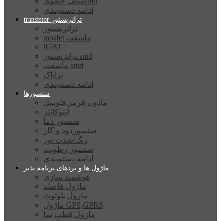
سلف حلقویsmd
ادامه دسته‌بندی
transistor ترانزیستور
ترانزیستور
mosfet ماسفت
IGBT
ترانزیستور smd
ماسفت smd
ترایاک
ادامه دسته‌بندی
سنسورها
مادون قرمز,فتوسل
اپتوکانتر
سنسور دما
سنسوردود و گاز
رنگ/شدت نور
سنسور رطوبت
ادامه دسته‌بندی
ماژول ها و بردهای برنامه پذیر
هوشمند سازی
ماژول فاصله
ماژول بلوتوث
ماژول GPS,GPRS
ماژول قطب نما