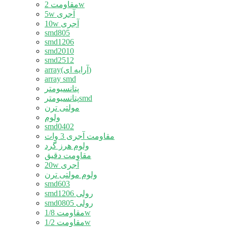
مقاومت 2w
5w آجری
10w آجری
smd805
smd1206
smd2010
smd2512
array(آرایه ای)
array smd
پتانسیومتر
پتانسیومترsmd
مولتی ترن
ولوم
smd0402
مقاومت آجری 3 وات
ولوم هرز گرد
مقاومت دقیق
20w آجری
ولوم مولتی ترن
smd603
smd1206 رولی
smd0805 رولی
مقاومت 1/8w
مقاومت 1/2w