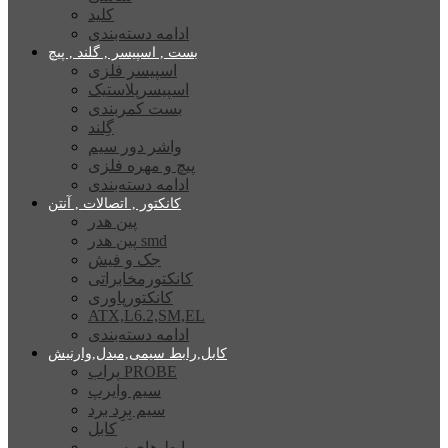
کلید
ادامه دسته‌بندی
بست , اسپیسر , گلند , پیچ
اسپیسر فلزی
اسپیسرپلاستیک
بست کمربندی
گِلند
واشر دور سیم
پیچ و مهره فلزی
ادامه دسته‌بندی
کانکتور , اتصالات , آنتن
پین هدر
پین هدر smd
جک و فیش
کانکتورمخابراتی
کانکتورپاوری
ATX,L6.2,SM,EL
ادامه دسته‌بندی
کابل,رابط سیمی,مبدل,وارنیش
پراب PROBE
سیم وایرپ
سیم بِرِد برد
کابل
رابط های سیمی