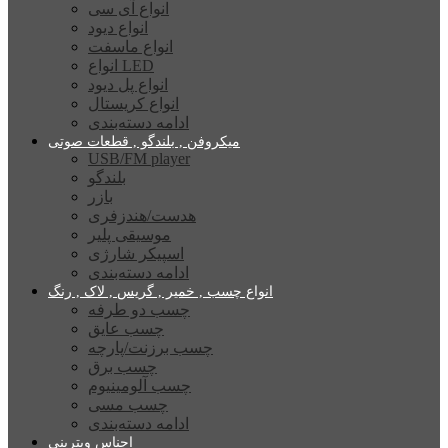
انواع آی سی
انواع دیود
انواع ماسفت
انواع LED
انواع پل دیود
انواع کریستال
ادامه دسته‌بندی
میکروفن , بلندگو , قطعات صوتی
USB/FM player
بلندگو
بازر
هدست/هندزفری
موسیقی پلیر
اسپیکر شارژی
ادامه دسته‌بندی
انواع چسب , خمیر , گریس , لاک , رنگ
چسب دو طرفه
چسب عایق
چسب برزنت/پارچه
چسب برق
چسب آلومینیوم
چسب مسی
ادامه دسته‌بندی
اجناس ویترینی