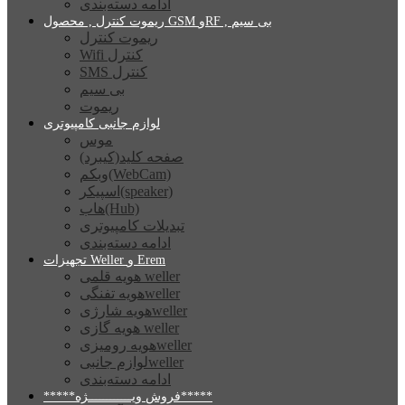
ادامه دسته‌بندی
ریموت کنترل , محصول GSM وRF , بی سیم
ریموت کنترل
Wifi کنترل
SMS کنترل
بی سیم
ریموت
لوازم جانبی کامپیوتری
موس
صفحه کلید(کیبرد)
وبکم(WebCam)
اسپیکر(speaker)
هاب(Hub)
تبدیلات کامپیوتری
ادامه دسته‌بندی
تجهیزات Weller و Erem
هویه قلمی weller
هویه تفنگیweller
هویه شارژیweller
هویه گازی weller
هویه رومیزیweller
لوازم جانبیweller
ادامه دسته‌بندی
*****فروش ویــــــــــــژه*****