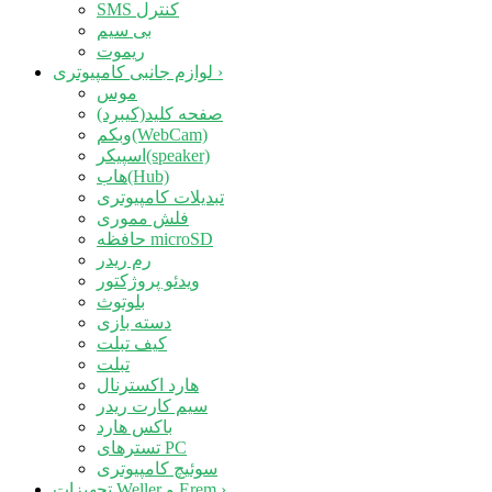
SMS کنترل
بی سیم
ریموت
›
لوازم جانبی کامپیوتری
موس
صفحه کلید(کیبرد)
وبکم(WebCam)
اسپیکر(speaker)
هاب(Hub)
تبدیلات کامپیوتری
فلش مموری
حافظه microSD
رم ریدر
ویدئو پروژکتور
بلوتوث
دسته بازی
کیف تبلت
تبلت
هارد اکسترنال
سیم کارت ریدر
باکس هارد
تسترهای PC
سوئیچ کامپیوتری
›
تجهیزات Weller و Erem