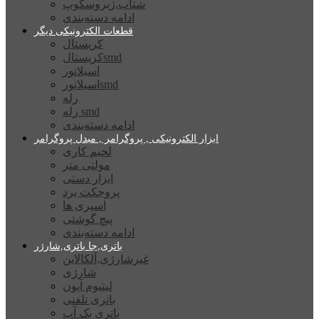
شتاب,ژیروسکوپ
ادامه دسته‌بندی
قطعات الکترونیکی دیگر
کریستال
کریستالsmd
اسیلاتور
اسیلاتورsmd
رله
رله smd
ادامه دسته‌بندی
ابزار الکترونیکی , پروگرامر , مبدل پروگرامر
لحیم کاری
مولتی متر
ابزار دستی
پروجکت برد
اسپری ها
پیچ گوشتی
ادامه دسته‌بندی
باتری,جا باتری,شارژر
غیرشارژی,آلکالاین
شارژی
لیتیوم آیون
باتری تلفنی
باتری بک آپ