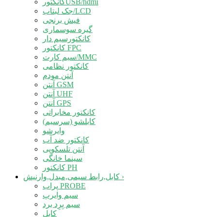
کانکتورUSB/hdmi
جک لبتاب/LCD
فیش برنجی
گیره سوسماری
کانکتورسیم دار
کانکتور FPC
سیم کارت/MMC
کانکتور نظامی
آنتن مودم
آنتن GSM
آنتن UHF
آنتن GPS
کانکتور مخابراتی
کابلشو (سرسیم)
وایرشو
کانکتور ضد آب
آنتن تلسکوپی
سینما خانگی
کانکتور PH
›
کابل,رابط سیمی,مبدل,وارنیش
پراب PROBE
سیم وایرپ
سیم بِرِد برد
کابل