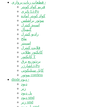
›
قطعات ربات پروازی
فریم کواد کوپتر
باتری Li-Po
کواد کوپتر آماده
موتور براشلس
اسپید کنترل
گیمبال
رادیو کنترل
ملخ
اسپینر
فلایت کنترل
کانکتور طلایی
کانکتور T
بردتوزیع برق
شارژرLi-Po
کابل سیلیکونی
موتور coreless
›
diode دیود
دیود
زنر
پل دیود
دیود smd
زنر smd
پل دیود smd