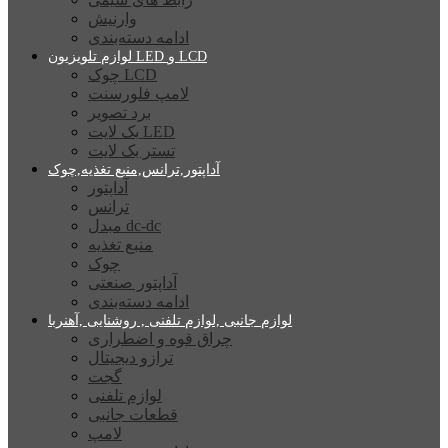
وارنیش
ادامه دسته‌بندی
لوازم تلویزیون LED و LCD
چوک LCD
لامپ فلورسنت
برد تصویر
بک لایت LED
تستر بک لایت
آداپتور,ترانس,منبع تغذیه,چوک
آداپتور
ترانس
مبدل dc-dc
منبع تغذیه
چوک
آداپتور صنعتی
ادامه دسته‌بندی
لوازم جانبی ,لوازم تلفنی , روشنایی ,آهنربا
چراق قوه و اضطراری
ترازو دیجیتال
گجت
لوازم تلفنی
قطعات جانبی
لامپ