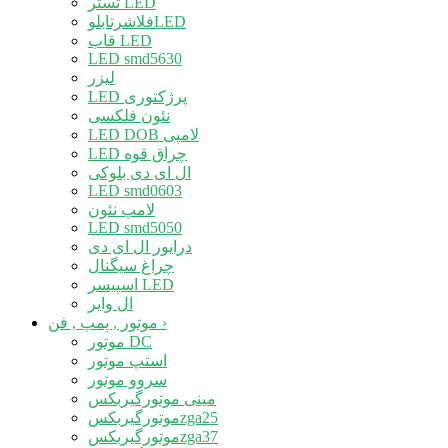
تستر LED
فلاشرتابلوLED
قاب LED
LED smd5630
لیزر
LED پرژکتوری
نئون فلکسی
LED DOB لامپی
LED چراق قوه
ال ای دی بلوکی
LED smd0603
لامپ نئون
LED smd5050
درایور ال ای دی
چراغ سیگنال
اسپیسر LED
ال وایر
›
موتور , پمپ , فن
موتور DC
استپ موتور
سروو موتور
مینی موتورگیربکس
موتورگیربکسzga25
موتورگیربکسzga37