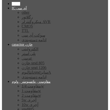
Home
IC آی سی
other
رگلاتور
میکروکنترلر AVR
CMOS
TTL
سوکت آی سی
ادامه دسته‌بندی
capacitor خازن
الکترولیتی
پلی استر
عدسی
خازن smd 805
خازن smd 1206
تانتالیومsmdسایزA
ادامه دسته‌بندی
مقاومت , پتانسیومتر , ولوم
مقاومت 1/4w
مقاومت 1w
مقاومت 2w
5w آجری
10w آجری
smd805