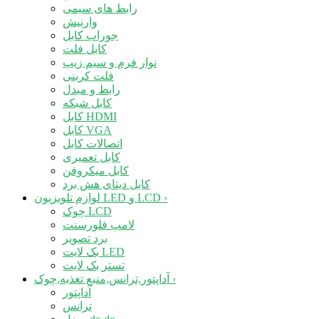
رابط های سیمی
وارنیش
جوراب کابل
کابل فلت
نوار فرم و سیم زیپ
فلت کربنی
رابط و مبدل
کابل شبکه
کابل HDMI
کابل VGA
اتصالات کابل
کابل تعمیری
کابل میکروفن
کابل دیتای هش برد
›
لوازم تلویزیون LED و LCD
چوک LCD
لامپ فلورسنت
برد تصویر
بک لایت LED
تستر بک لایت
›
آداپتور,ترانس,منبع تغذیه,چوک
آداپتور
ترانس