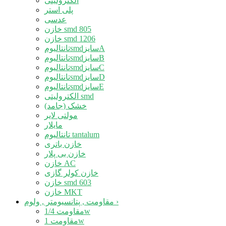
الکترولیتی
پلی استر
عدسی
خازن smd 805
خازن smd 1206
تانتالیومsmdسایزA
تانتالیومsmdسایزB
تانتالیومsmdسایزC
تانتالیومsmdسایزD
تانتالیومsmdسایزE
الکترولیتی smd
خشک (جامد)
مولتی لایر
مایلار
تانتالیوم tantalum
خازن باتری
خازن بی پلار
خازن AC
خازن کولر گازی
خازن smd 603
خازن MKT
›
مقاومت , پتانسیومتر , ولوم
مقاومت 1/4w
مقاومت 1w