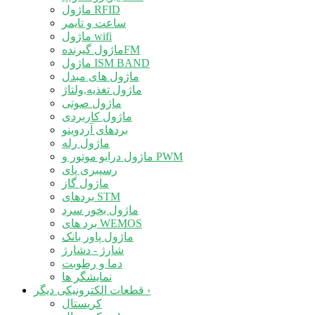
ماژول RFID
ساعت و تایمر
ماژول wifi
ماژول گیرندهFM
ماژول ISM BAND
ماژول های مبدل
ماژول تغذیه,ولتاژ
ماژول صوتی
ماژول کاربردی
بردهای آردوینو
ماژول رله
ماژول درایو موتور و PWM
رسپبری پای
ماژول گاز
بردهای STM
ماژول بخور سرد
برد های WEMOS
ماژول پاور بانک
شارژ - دشارژ
دما و رطوبت
نمایشگر ها
›
قطعات الکترونیکی دیگر
کریستال