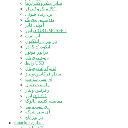
سایر میکروکنترلرها
میکروکنترلر PIC
پردازنده صوتی
تغذیه سوئیچینگ
آمپلی فایر
درایورIGBT/MOSFET
آپ امپ
درایور دارلینگتون
انکودر/دیکودر
درایور موتور
ولوم دیجیتال
رابط USB
آنالوگ به دیجیتال
مبدل فرکانس/ولتاژ
آی سی ساعت
ماسفت دوبل
رفرنس ولتاژ
درایور LED
مقایسه کننده آنالوگ
آی سی تایمر
آی سی شبکه
درایور تاچ
›
capacitor خازن