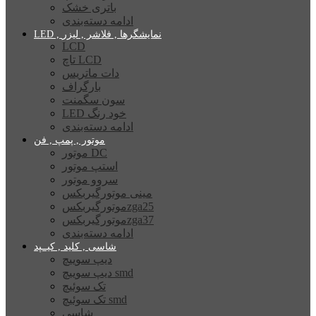
باتری خشک
ادامه دسته‌بندی
LED , نمایشگرها , فلاشر , لیزر
LCD
تاچ LCD
دات ماتریس
بارگراف
سون سگمنت
LED خود رنگ
ادامه دسته‌بندی
موتور , پمپ , فن
موتور DC
استپ موتور
سروو موتور
مینی موتورگیربکس
موتورگیربکسzga25
موتورگیربکسzga37
ادامه دسته‌بندی
شاسی , کلید , کیــپد
دیپ سوییچ
دیپ سوییچ smd
تک سوئیچ
تک سوئیچ smd
شاسی