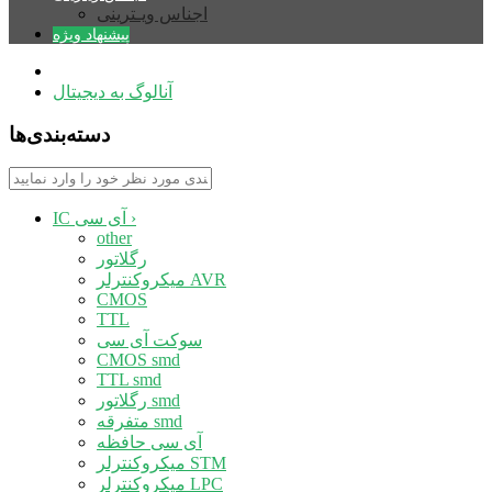
اجناس ویـترینی
پیشنهاد ویژه
آنالوگ به دیجیتال
دسته‌بندی‌ها
›
IC آی سی
other
رگلاتور
میکروکنترلر AVR
CMOS
TTL
سوکت آی سی
CMOS smd
TTL smd
رگلاتور smd
متفرقه smd
آی سی حافظه
میکروکنترلر STM
میکروکنترلر LPC