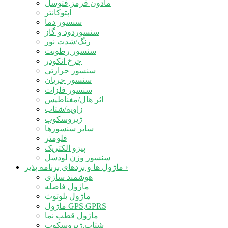
مادون قرمز,فتوسل
اپتوکانتر
سنسور دما
سنسوردود و گاز
رنگ/شدت نور
سنسور رطوبت
چرخ انکودر
سنسور حرارتی
سنسور جریان
سنسور فلزات
اثر هال/مغناطیس
زاویه/شتاب
ژیروسکوپ
سایر سنسورها
فلومتر
پیزو الکتریک
سنسور وزن لودسل
›
ماژول ها و بردهای برنامه پذیر
هوشمند سازی
ماژول فاصله
ماژول بلوتوث
ماژول GPS,GPRS
ماژول قطب نما
شتاب,ژیروسکوپ