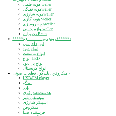
هویه قلمی weller
هویه تفنگیweller
هویه شارژیweller
هویه گازی weller
هویه رومیزیweller
لوازم جانبیweller
تجهیزات Erem
›
*****فروش ویــــــــــــژه*****
انواع آی سی
انواع دیود
انواع ماسفت
انواع LED
انواع پل دیود
انواع کریستال
›
میکروفن , بلندگو , قطعات صوتی
USB/FM player
بلندگو
بازر
هدست/هندزفری
موسیقی پلیر
اسپیکر شارژی
میکروفن
فرستنده صدا