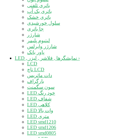
باتری تلفنی
باتری بک آپ
باتری خشک
سلول خورشیدی
جا باتری
شارژر
لیتیوم پلیمر
شارژر وایرلس
پاور بانک
›
LED , نمایشگرها , فلاشر , لیزر
LCD
تاچ LCD
دات ماتریس
بارگراف
سون سگمنت
LED خود رنگ
LED شفاف
LED کلاهی
LED وات بالا
LED متری
LED smd1210
LED smd1206
LED smd0805