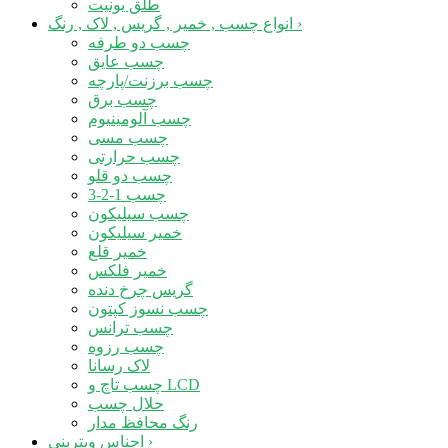
طلق یونیت
›
انواع چسب , خمیر , گریس , لاک , رنگ
چسب دو طرفه
چسب عایق
چسب برزنت/پارچه
چسب برق
چسب آلومینیوم
چسب مسی
چسب حرارتی
چسب دو قلو
چسب 1-2-3
چسب سیلیکون
خمیر سیلیکون
خمیر قلع
خمیر فلکس
گریس چرخ دنده
چسب نسوز کپتون
چسب ترانس
چسب رزوه
لاک رسانا
چسب تاچ و LCD
حلال چسب
رنگ محافظ مدار
›
اجناس ویترینی