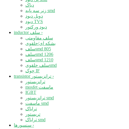
دیاک
زنر سه پایه smd
دوبل دیود
دیود TVS
دیود ورکتور
›
inductor سلف
سلف مقاومتی
بشکه ای/حلقوی
سلفsmd 805
سلفsmd 1206
سلفsmd 1210
سلف حلقویsmd
چوک IF
›
transistor ترانزیستور
ترانزیستور
mosfet ماسفت
IGBT
ترانزیستور smd
ماسفت smd
ترایاک
تریستور
ترایاک smd
›
سنسورها