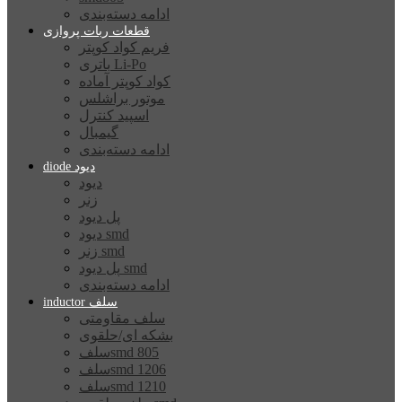
ادامه دسته‌بندی
قطعات ربات پروازی
فریم کواد کوپتر
باتری Li-Po
کواد کوپتر آماده
موتور براشلس
اسپید کنترل
گیمبال
ادامه دسته‌بندی
diode دیود
دیود
زنر
پل دیود
دیود smd
زنر smd
پل دیود smd
ادامه دسته‌بندی
inductor سلف
سلف مقاومتی
بشکه ای/حلقوی
سلفsmd 805
سلفsmd 1206
سلفsmd 1210