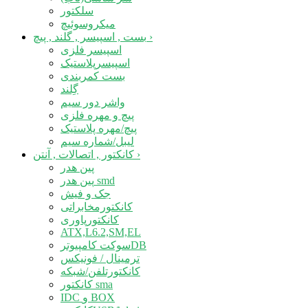
سلکتور
میکروسوئیچ
›
بست , اسپیسر , گلند , پیچ
اسپیسر فلزی
اسپیسرپلاستیک
بست کمربندی
گِلند
واشر دور سیم
پیچ و مهره فلزی
پیچ/مهره پلاستیک
لیبل/شماره سیم
›
کانکتور , اتصالات , آنتن
پین هدر
پین هدر smd
جک و فیش
کانکتورمخابراتی
کانکتورپاوری
ATX,L6.2,SM,EL
سوکت کامپیوترDB
ترمینال / فونیکس
کانکتورتلفن/شبکه
کانکتور sma
IDC و BOX