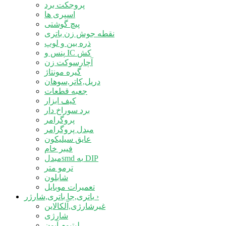
پروجکت برد
اسپری ها
پیچ گوشتی
نقطه جوش زن باتری
ذره بین و لوپ
پنس و IC کش
آچارسوکت زن
گیره مونتاژ
دریل,کاتر,سوهان
جعبه قطعات
کیف ابزار
برد سوراخ دار
پروگرامر
مبدل پروگرامر
عایق سیلیکون
فیبر خام
مبدلsmd به DIP
ترمو متر
شابلون
تعمیرات موبایل
›
باتری,جا باتری,شارژر
غیرشارژی,آلکالاین
شارژی
لیتیوم آیون