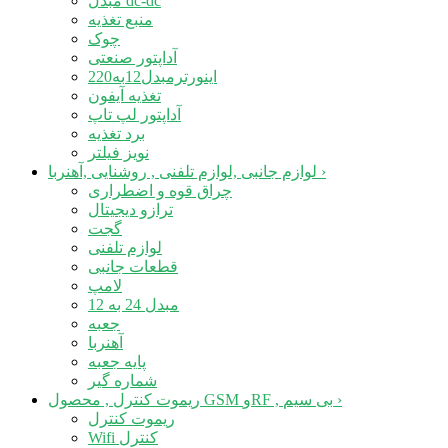
مبدل dc-dc
منبع تغذیه
چوک
آداپتور صنعتی
اینورترمبدل12به220
تغذیه آیفون
آداپتور لپ تاپ
برد تغذیه
نویز فیلتر
›
لوازم جانبی ,لوازم تلفنی , روشنایی ,آهنربا
چراق قوه و اضطراری
ترازو دیجیتال
گجت
لوازم تلفنی
قطعات جانبی
لامپ
مبدل 24 به 12
جعبه
آهنربا
پایه جعبه
شماره گیر
›
ریموت کنترل , محصول GSM وRF , بی سیم
ریموت کنترل
Wifi کنترل