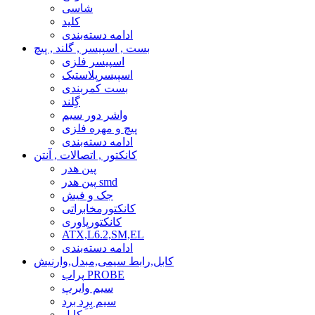
شاسی
کلید
ادامه دسته‌بندی
بست , اسپیسر , گلند , پیچ
اسپیسر فلزی
اسپیسرپلاستیک
بست کمربندی
گِلند
واشر دور سیم
پیچ و مهره فلزی
ادامه دسته‌بندی
کانکتور , اتصالات , آنتن
پین هدر
پین هدر smd
جک و فیش
کانکتورمخابراتی
کانکتورپاوری
ATX,L6.2,SM,EL
ادامه دسته‌بندی
کابل,رابط سیمی,مبدل,وارنیش
پراب PROBE
سیم وایرپ
سیم بِرِد برد
کابل