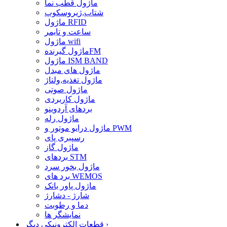
ماژول قطب نما
شتاب,ژیروسکوپ
ماژول RFID
ساعت و تایمر
ماژول wifi
ماژول گیرندهFM
ماژول ISM BAND
ماژول های مبدل
ماژول تغذیه,ولتاژ
ماژول صوتی
ماژول کاربردی
بردهای آردوینو
ماژول رله
ماژول درایو موتور و PWM
رسپبری پای
ماژول گاز
بردهای STM
ماژول بخور سرد
برد های WEMOS
ماژول پاور بانک
شارژ - دشارژ
دما و رطوبت
نمایشگر ها
›
قطعات الکترونیکی دیگر