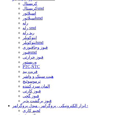
کریستال
کریستالsmd
اسیلاتور
اسیلاتورsmd
رله
رله smd
رید رله
اپتوکوپلر
اپتوکوپلرsmd
فیوز وجافیوزی
فیوزsmd
فیوز حرارتی
وریستور
PTC,NTC
فریت بید
هیت سینک و واشر
ترموسوئیچ
المان سرد کننده
فیوز کارتی
فیوز گچی
فیوز برگشت پذیر
›
ابزار الکترونیکی , پروگرامر , مبدل پروگرامر
لحیم کاری