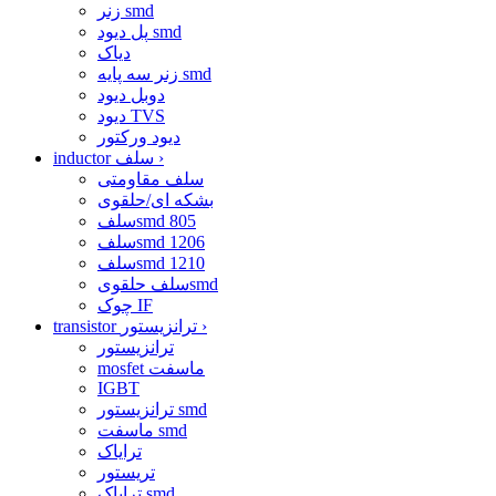
زنر smd
پل دیود smd
دیاک
زنر سه پایه smd
دوبل دیود
دیود TVS
دیود ورکتور
›
inductor سلف
سلف مقاومتی
بشکه ای/حلقوی
سلفsmd 805
سلفsmd 1206
سلفsmd 1210
سلف حلقویsmd
چوک IF
›
transistor ترانزیستور
ترانزیستور
mosfet ماسفت
IGBT
ترانزیستور smd
ماسفت smd
ترایاک
تریستور
ترایاک smd