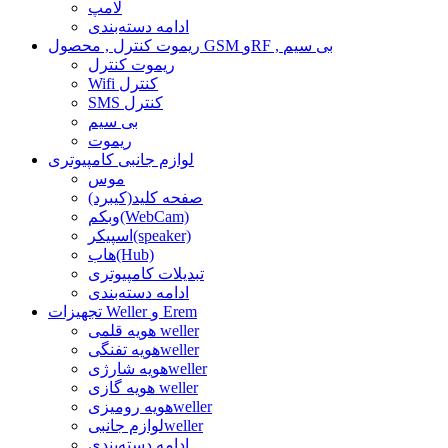
لامپ
ادامه دسته‌بندی
ریموت کنترل , محصول GSM وRF , بی سیم
ریموت کنترل
Wifi کنترل
SMS کنترل
بی سیم
ریموت
لوازم جانبی کامپیوتری
موس
صفحه کلید(کیبرد)
وبکم(WebCam)
اسپیکر(speaker)
هاب(Hub)
تبدیلات کامپیوتری
ادامه دسته‌بندی
تجهیزات Weller و Erem
هویه قلمی weller
هویه تفنگیweller
هویه شارژیweller
هویه گازی weller
هویه رومیزیweller
لوازم جانبیweller
ادامه دسته‌بندی