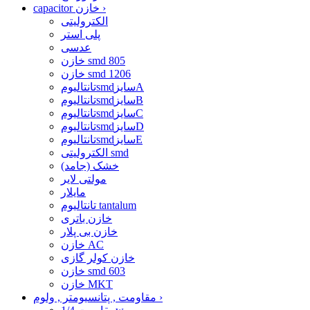
›
capacitor خازن
الکترولیتی
پلی استر
عدسی
خازن smd 805
خازن smd 1206
تانتالیومsmdسایزA
تانتالیومsmdسایزB
تانتالیومsmdسایزC
تانتالیومsmdسایزD
تانتالیومsmdسایزE
الکترولیتی smd
خشک (جامد)
مولتی لایر
مایلار
تانتالیوم tantalum
خازن باتری
خازن بی پلار
خازن AC
خازن کولر گازی
خازن smd 603
خازن MKT
›
مقاومت , پتانسیومتر , ولوم