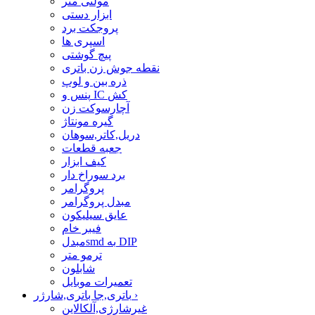
مولتی متر
ابزار دستی
پروجکت برد
اسپری ها
پیچ گوشتی
نقطه جوش زن باتری
ذره بین و لوپ
پنس و IC کش
آچارسوکت زن
گیره مونتاژ
دریل,کاتر,سوهان
جعبه قطعات
کیف ابزار
برد سوراخ دار
پروگرامر
مبدل پروگرامر
عایق سیلیکون
فیبر خام
مبدلsmd به DIP
ترمو متر
شابلون
تعمیرات موبایل
›
باتری,جا باتری,شارژر
غیرشارژی,آلکالاین