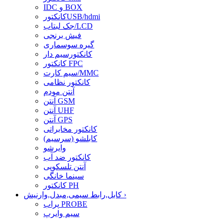
IDC و BOX
کانکتورUSB/hdmi
جک لبتاب/LCD
فیش برنجی
گیره سوسماری
کانکتورسیم دار
کانکتور FPC
سیم کارت/MMC
کانکتور نظامی
آنتن مودم
آنتن GSM
آنتن UHF
آنتن GPS
کانکتور مخابراتی
کابلشو (سرسیم)
وایرشو
کانکتور ضد آب
آنتن تلسکوپی
سینما خانگی
کانکتور PH
›
کابل,رابط سیمی,مبدل,وارنیش
پراب PROBE
سیم وایرپ