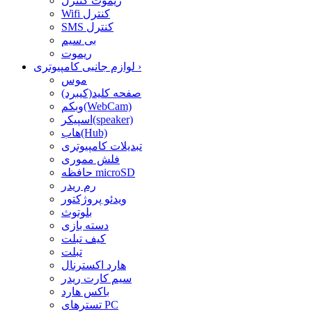
ریموت کنترل
Wifi کنترل
SMS کنترل
بی سیم
ریموت
›
لوازم جانبی کامپیوتری
موس
صفحه کلید(کیبرد)
وبکم(WebCam)
اسپیکر(speaker)
هاب(Hub)
تبدیلات کامپیوتری
فلش مموری
حافظه microSD
رم ریدر
ویدئو پروژکتور
بلوتوث
دسته بازی
کیف تبلت
تبلت
هارد اکسترنال
سیم کارت ریدر
باکس هارد
تسترهای PC