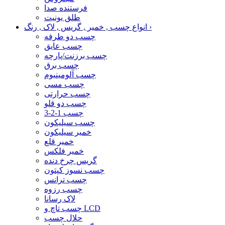
فرستنده صدا
طلق یونیت
›
انواع چسب , خمیر , گریس , لاک , رنگ
چسب دو طرفه
چسب عایق
چسب برزنت/پارچه
چسب برق
چسب آلومینیوم
چسب مسی
چسب حرارتی
چسب دو قلو
چسب 1-2-3
چسب سیلیکون
خمیر سیلیکون
خمیر قلع
خمیر فلکس
گریس چرخ دنده
چسب نسوز کپتون
چسب ترانس
چسب رزوه
لاک رسانا
چسب تاچ و LCD
حلال چسب