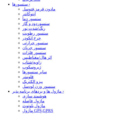
›
سنسورها
مادون قرمز,فتوسل
اپتوکانتر
سنسور دما
سنسوردود و گاز
رنگ/شدت نور
سنسور رطوبت
چرخ انکودر
سنسور حرارتی
سنسور جریان
سنسور فلزات
اثر هال/مغناطیس
زاویه/شتاب
ژیروسکوپ
سایر سنسورها
فلومتر
پیزو الکتریک
سنسور وزن لودسل
›
ماژول ها و بردهای برنامه پذیر
هوشمند سازی
ماژول فاصله
ماژول بلوتوث
ماژول GPS,GPRS