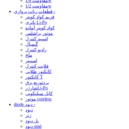
مقاومت 1/8w
مقاومت 1/2w
›
قطعات ربات پروازی
فریم کواد کوپتر
باتری Li-Po
کواد کوپتر آماده
موتور براشلس
اسپید کنترل
گیمبال
رادیو کنترل
ملخ
اسپینر
فلایت کنترل
کانکتور طلایی
کانکتور T
بردتوزیع برق
شارژرLi-Po
کابل سیلیکونی
موتور coreless
›
diode دیود
دیود
زنر
پل دیود
دیود smd