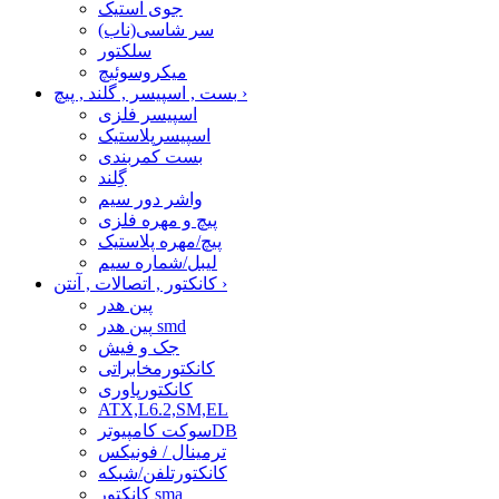
جوی استیک
سر شاسی(ناب)
سلکتور
میکروسوئیچ
›
بست , اسپیسر , گلند , پیچ
اسپیسر فلزی
اسپیسرپلاستیک
بست کمربندی
گِلند
واشر دور سیم
پیچ و مهره فلزی
پیچ/مهره پلاستیک
لیبل/شماره سیم
›
کانکتور , اتصالات , آنتن
پین هدر
پین هدر smd
جک و فیش
کانکتورمخابراتی
کانکتورپاوری
ATX,L6.2,SM,EL
سوکت کامپیوترDB
ترمینال / فونیکس
کانکتورتلفن/شبکه
کانکتور sma