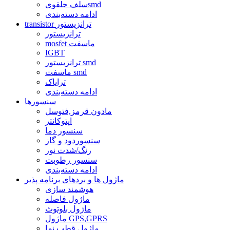
سلف حلقویsmd
ادامه دسته‌بندی
transistor ترانزیستور
ترانزیستور
mosfet ماسفت
IGBT
ترانزیستور smd
ماسفت smd
ترایاک
ادامه دسته‌بندی
سنسورها
مادون قرمز,فتوسل
اپتوکانتر
سنسور دما
سنسوردود و گاز
رنگ/شدت نور
سنسور رطوبت
ادامه دسته‌بندی
ماژول ها و بردهای برنامه پذیر
هوشمند سازی
ماژول فاصله
ماژول بلوتوث
ماژول GPS,GPRS
ماژول قطب نما