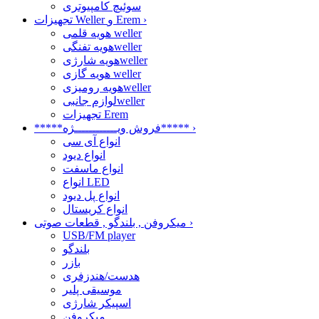
سوئیچ کامپیوتری
›
تجهیزات Weller و Erem
هویه قلمی weller
هویه تفنگیweller
هویه شارژیweller
هویه گازی weller
هویه رومیزیweller
لوازم جانبیweller
تجهیزات Erem
›
*****فروش ویــــــــــــژه*****
انواع آی سی
انواع دیود
انواع ماسفت
انواع LED
انواع پل دیود
انواع کریستال
›
میکروفن , بلندگو , قطعات صوتی
USB/FM player
بلندگو
بازر
هدست/هندزفری
موسیقی پلیر
اسپیکر شارژی
میکروفن