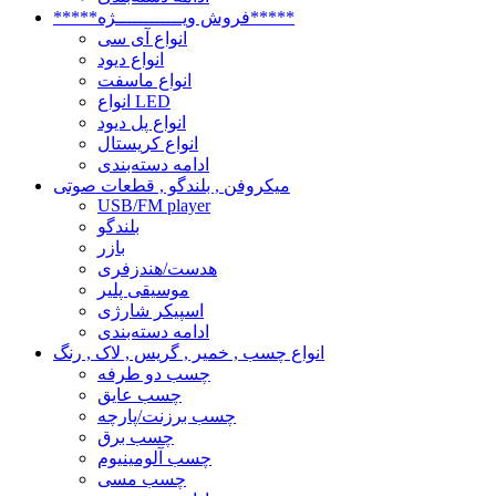
*****فروش ویــــــــــــژه*****
انواع آی سی
انواع دیود
انواع ماسفت
انواع LED
انواع پل دیود
انواع کریستال
ادامه دسته‌بندی
میکروفن , بلندگو , قطعات صوتی
USB/FM player
بلندگو
بازر
هدست/هندزفری
موسیقی پلیر
اسپیکر شارژی
ادامه دسته‌بندی
انواع چسب , خمیر , گریس , لاک , رنگ
چسب دو طرفه
چسب عایق
چسب برزنت/پارچه
چسب برق
چسب آلومینیوم
چسب مسی