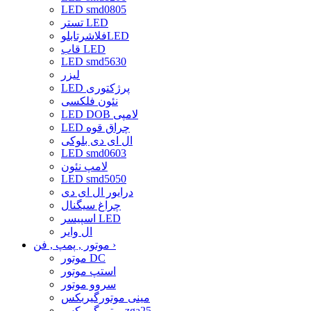
LED smd0805
تستر LED
فلاشرتابلوLED
قاب LED
LED smd5630
لیزر
LED پرژکتوری
نئون فلکسی
LED DOB لامپی
LED چراق قوه
ال ای دی بلوکی
LED smd0603
لامپ نئون
LED smd5050
درایور ال ای دی
چراغ سیگنال
اسپیسر LED
ال وایر
›
موتور , پمپ , فن
موتور DC
استپ موتور
سروو موتور
مینی موتورگیربکس
موتورگیربکسzga25