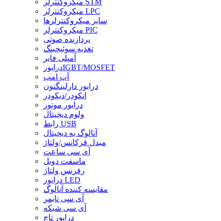
میکروکنترلر STM
میکروکنترلر LPC
سایر میکروکنترلرها
میکروکنترلر PIC
پردازنده صوتی
تغذیه سوئیچینگ
آمپلی فایر
درایورIGBT/MOSFET
آپ امپ
درایور دارلینگتون
انکودر/دیکودر
درایور موتور
ولوم دیجیتال
رابط USB
آنالوگ به دیجیتال
مبدل فرکانس/ولتاژ
آی سی ساعت
ماسفت دوبل
رفرنس ولتاژ
درایور LED
مقایسه کننده آنالوگ
آی سی تایمر
آی سی شبکه
درایور تاچ