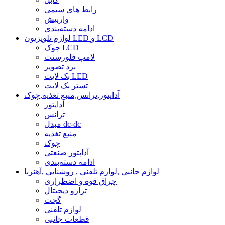
رابط های سیمی
وارنیش
ادامه دسته‌بندی
لوازم تلویزیون LED و LCD
چوک LCD
لامپ فلورسنت
برد تصویر
بک لایت LED
تستر بک لایت
آداپتور,ترانس,منبع تغذیه,چوک
آداپتور
ترانس
مبدل dc-dc
منبع تغذیه
چوک
آداپتور صنعتی
ادامه دسته‌بندی
لوازم جانبی ,لوازم تلفنی , روشنایی ,آهنربا
چراق قوه و اضطراری
ترازو دیجیتال
گجت
لوازم تلفنی
قطعات جانبی