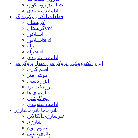
شتاب,ژیروسکوپ
ادامه دسته‌بندی
قطعات الکترونیکی دیگر
کریستال
کریستالsmd
اسیلاتور
اسیلاتورsmd
رله
رله smd
ادامه دسته‌بندی
ابزار الکترونیکی , پروگرامر , مبدل پروگرامر
لحیم کاری
مولتی متر
ابزار دستی
پروجکت برد
اسپری ها
پیچ گوشتی
ادامه دسته‌بندی
باتری,جا باتری,شارژر
غیرشارژی,آلکالاین
شارژی
لیتیوم آیون
باتری تلفنی