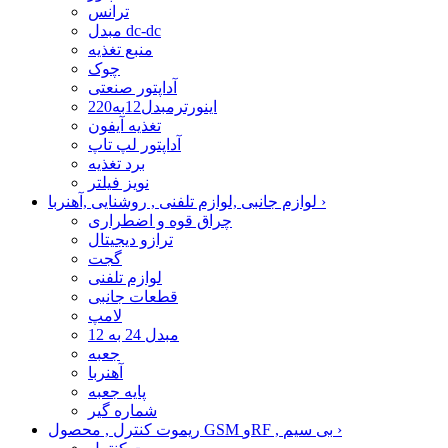
ترانس
مبدل dc-dc
منبع تغذیه
چوک
آداپتور صنعتی
اینورترمبدل12به220
تغذیه آیفون
آداپتور لپ تاپ
برد تغذیه
نویز فیلتر
›
لوازم جانبی ,لوازم تلفنی , روشنایی ,آهنربا
چراق قوه و اضطراری
ترازو دیجیتال
گجت
لوازم تلفنی
قطعات جانبی
لامپ
مبدل 24 به 12
جعبه
آهنربا
پایه جعبه
شماره گیر
›
ریموت کنترل , محصول GSM وRF , بی سیم