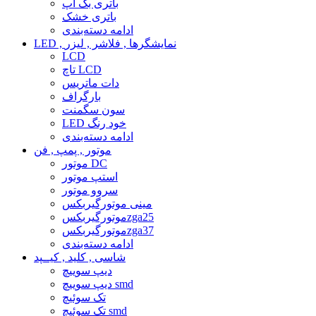
باتری بک آپ
باتری خشک
ادامه دسته‌بندی
LED , نمایشگرها , فلاشر , لیزر
LCD
تاچ LCD
دات ماتریس
بارگراف
سون سگمنت
LED خود رنگ
ادامه دسته‌بندی
موتور , پمپ , فن
موتور DC
استپ موتور
سروو موتور
مینی موتورگیربکس
موتورگیربکسzga25
موتورگیربکسzga37
ادامه دسته‌بندی
شاسی , کلید , کیــپد
دیپ سوییچ
دیپ سوییچ smd
تک سوئیچ
تک سوئیچ smd