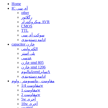
Home
IC آی سی
other
رگلاتور
میکروکنترلر AVR
CMOS
TTL
سوکت آی سی
ادامه دسته‌بندی
capacitor خازن
الکترولیتی
پلی استر
عدسی
خازن smd 805
خازن smd 1206
تانتالیومsmdسایزA
ادامه دسته‌بندی
مقاومت , پتانسیومتر , ولوم
مقاومت 1/4w
مقاومت 1w
مقاومت 2w
5w آجری
10w آجری