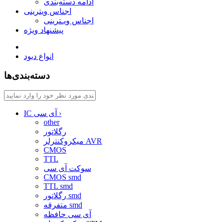
ادامه دسته‌بندی
اجناس ویترینی
اجناس ویـترینی
پیشنهاد ویژه
انواع دیود
دسته‌بندی‌ها
›
IC آی سی
other
رگلاتور
میکروکنترلر AVR
CMOS
TTL
سوکت آی سی
CMOS smd
TTL smd
رگلاتور smd
متفرقه smd
آی سی حافظه