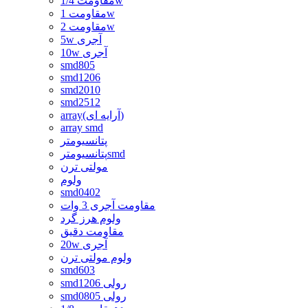
مقاومت 1/4w
مقاومت 1w
مقاومت 2w
5w آجری
10w آجری
smd805
smd1206
smd2010
smd2512
array(آرایه ای)
array smd
پتانسیومتر
پتانسیومترsmd
مولتی ترن
ولوم
smd0402
مقاومت آجری 3 وات
ولوم هرز گرد
مقاومت دقیق
20w آجری
ولوم مولتی ترن
smd603
smd1206 رولی
smd0805 رولی