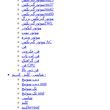
موتورگیربکسzga37
موتورگیربکسzga42
موتورگیربکسzga60
موتورگیربکس بزرگ
موتورگیربکسZWL
موتور انکودر
موتور پمپ
موتور ویبره
موتور گیربکس AC
فن
فن حلزونی
فن لپ تاپ
فن گرافیک
فن CPU
فن دور بالا
›
شاسی , کلید , کیــپد
دیپ سوییچ
دیپ سوییچ smd
تک سوئیچ
تک سوئیچ smd
شاسی
کلید
کیپدkeypad