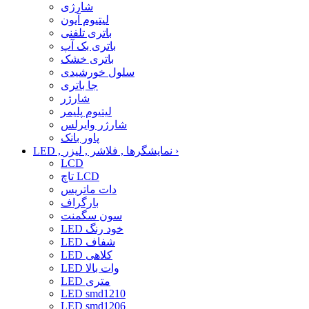
شارژی
لیتیوم آیون
باتری تلفنی
باتری بک آپ
باتری خشک
سلول خورشیدی
جا باتری
شارژر
لیتیوم پلیمر
شارژر وایرلس
پاور بانک
›
LED , نمایشگرها , فلاشر , لیزر
LCD
تاچ LCD
دات ماتریس
بارگراف
سون سگمنت
LED خود رنگ
LED شفاف
LED کلاهی
LED وات بالا
LED متری
LED smd1210
LED smd1206