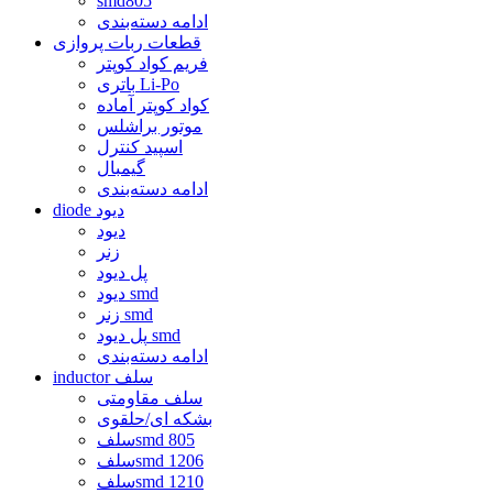
smd805
ادامه دسته‌بندی
قطعات ربات پروازی
فریم کواد کوپتر
باتری Li-Po
کواد کوپتر آماده
موتور براشلس
اسپید کنترل
گیمبال
ادامه دسته‌بندی
diode دیود
دیود
زنر
پل دیود
دیود smd
زنر smd
پل دیود smd
ادامه دسته‌بندی
inductor سلف
سلف مقاومتی
بشکه ای/حلقوی
سلفsmd 805
سلفsmd 1206
سلفsmd 1210