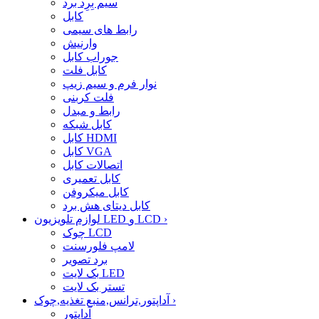
سیم بِرِد برد
کابل
رابط های سیمی
وارنیش
جوراب کابل
کابل فلت
نوار فرم و سیم زیپ
فلت کربنی
رابط و مبدل
کابل شبکه
کابل HDMI
کابل VGA
اتصالات کابل
کابل تعمیری
کابل میکروفن
کابل دیتای هش برد
›
لوازم تلویزیون LED و LCD
چوک LCD
لامپ فلورسنت
برد تصویر
بک لایت LED
تستر بک لایت
›
آداپتور,ترانس,منبع تغذیه,چوک
آداپتور