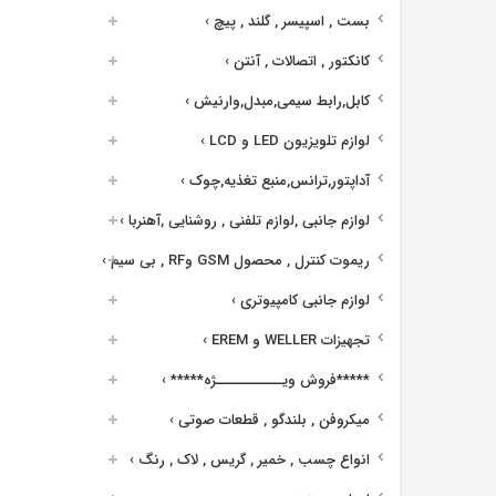
بست , اسپیسر , گلند , پیچ
›
کانکتور , اتصالات , آنتن
›
کابل,رابط سیمی,مبدل,وارنیش
›
لوازم تلویزیون LED و LCD
›
آداپتور,ترانس,منبع تغذیه,چوک
›
لوازم جانبی ,لوازم تلفنی , روشنایی ,آهنربا
›
ریموت کنترل , محصول GSM وRF , بی سیم
›
لوازم جانبی کامپیوتری
›
تجهیزات WELLER و EREM
›
*****فروش ویــــــــــــژه*****
›
میکروفن , بلندگو , قطعات صوتی
›
انواع چسب , خمیر , گریس , لاک , رنگ
›