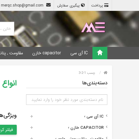
پرداخت
پیگیری سفارش
merqc.shop@gmail.com
IC آی سی
capacitor خازن
مقاومت , پتان
چسب 1-2-3
انواع
دسته‌بندی‌ها
ویژگی‌ه
IC آی سی
›
CAPACITOR خازن
›
مقاومت , پتانسیومتر , ولوم
›