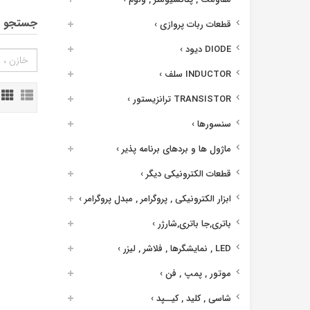
جستجو د
قطعات ربات پروازی
›
DIODE دیود
›
INDUCTOR سلف
›
TRANSISTOR ترانزیستور
›
سنسورها
›
ماژول ها و بردهای برنامه پذیر
›
قطعات الکترونیکی دیگر
›
ابزار الکترونیکی , پروگرامر , مبدل پروگرامر
›
باتری,جا باتری,شارژر
›
LED , نمایشگرها , فلاشر , لیزر
›
موتور , پمپ , فن
›
شاسی , کلید , کیــپد
›