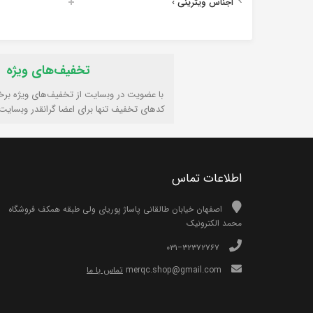
اجناس ویترینی
›
تخفیف‌های ویژه
با عضویت در وبسایت از تخفیف‌های ویژه برخ
کدهای تخفیف تنها برای اعضا گرانقدر وبسایت
اطلاعات تماس
اصفهان خیابان طالقانی پاساژ پوریای ولی طبقه همکف فروشگاه
محمد الکترونیک
۰۳۱−۳۲۳۷۲۷۶۷
merqc.shop@gmail.com
تماس با ما