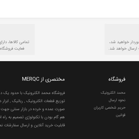
وردار خواهید شد،
تمامی كالاها، دارا
 ارسال خواهد شد.
فعایت فروشگاه 
فروشگاه
مختصری از MERQC
محمد الکترونیک
فروشگاه محمد الکترونیک با حدود یک دهه
نحوه ارسال
توزیع قطعات الکترونیک , رباتیک , ابزار دق
حریم شخصی کاربران
صورت عمده و خرده در بازار سنتی جهت ر
قوانین
هم گام بودن با تکنولوژی تصمیم به راه ان
قابلیت خرید آنلاین و ارسال سفارشات ن