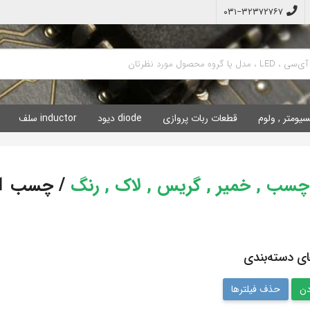
۰۳۱−۳۲۳۷۲۷۶۷
سیومتر , ولوم
قطعات ربات پروازی
diode دیود
inductor سلف
 چسب , خمیر , گریس , لاک , رنگ
/
چسب 1-2-3
ای دسته‌بندی
حذف فیلترها