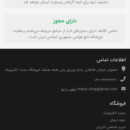
تخفیف تنها برای اعضا گرانقدر وبسایت ارسال خواهد شد.
دارای مجوز
تمامی كالاها، دارای مجوزهای لازم از مراجع مربوطه مي‌باشند و فعایت
فروشگاه تابع قوانين جمهوری اسلامی ايران است.
اطلاعات تماس
اصفهان خیابان طالقانی پاساژ پوریای ولی طبقه همکف فروشگاه محمد الکترونیک
۰۳۱−۳۲۳۷۲۷۶۷
merqc.shop@gmail.com
تماس با ما
فروشگاه
محمد الکترونیک
نحوه ارسال
حریم شخصی کاربران