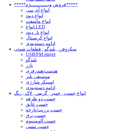
*****فروش ویــــــــــــژه*****
انواع آی سی
انواع دیود
انواع ماسفت
انواع LED
انواع پل دیود
انواع کریستال
ادامه دسته‌بندی
میکروفن , بلندگو , قطعات صوتی
USB/FM player
بلندگو
بازر
هدست/هندزفری
موسیقی پلیر
اسپیکر شارژی
ادامه دسته‌بندی
انواع چسب , خمیر , گریس , لاک , رنگ
چسب دو طرفه
چسب عایق
چسب برزنت/پارچه
چسب برق
چسب آلومینیوم
چسب مسی