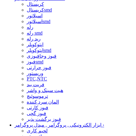
کریستال
کریستالsmd
اسیلاتور
اسیلاتورsmd
رله
رله smd
رید رله
اپتوکوپلر
اپتوکوپلرsmd
فیوز وجافیوزی
فیوزsmd
فیوز حرارتی
وریستور
PTC,NTC
فریت بید
هیت سینک و واشر
ترموسوئیچ
المان سرد کننده
فیوز کارتی
فیوز گچی
فیوز برگشت پذیر
›
ابزار الکترونیکی , پروگرامر , مبدل پروگرامر
لحیم کاری