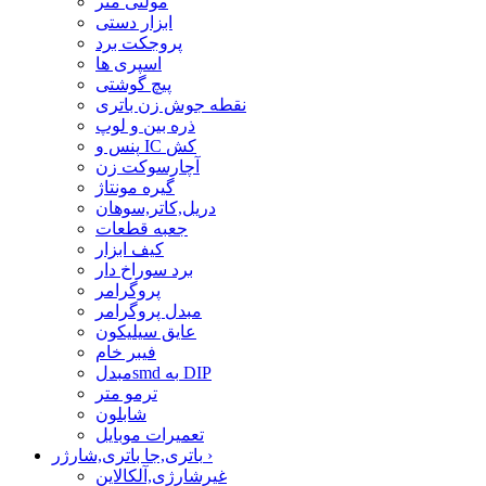
مولتی متر
ابزار دستی
پروجکت برد
اسپری ها
پیچ گوشتی
نقطه جوش زن باتری
ذره بین و لوپ
پنس و IC کش
آچارسوکت زن
گیره مونتاژ
دریل,کاتر,سوهان
جعبه قطعات
کیف ابزار
برد سوراخ دار
پروگرامر
مبدل پروگرامر
عایق سیلیکون
فیبر خام
مبدلsmd به DIP
ترمو متر
شابلون
تعمیرات موبایل
›
باتری,جا باتری,شارژر
غیرشارژی,آلکالاین