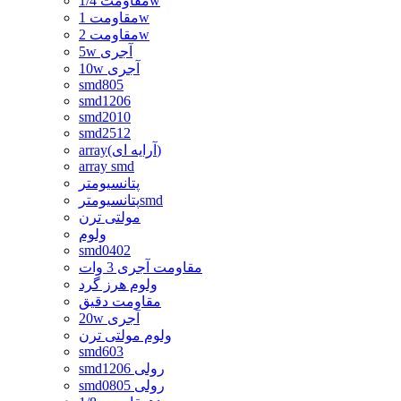
مقاومت 1/4w
مقاومت 1w
مقاومت 2w
5w آجری
10w آجری
smd805
smd1206
smd2010
smd2512
array(آرایه ای)
array smd
پتانسیومتر
پتانسیومترsmd
مولتی ترن
ولوم
smd0402
مقاومت آجری 3 وات
ولوم هرز گرد
مقاومت دقیق
20w آجری
ولوم مولتی ترن
smd603
smd1206 رولی
smd0805 رولی