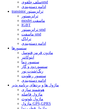
سلف حلقویsmd
ادامه دسته‌بندی
transistor ترانزیستور
ترانزیستور
mosfet ماسفت
IGBT
ترانزیستور smd
ماسفت smd
ترایاک
ادامه دسته‌بندی
سنسورها
مادون قرمز,فتوسل
اپتوکانتر
سنسور دما
سنسوردود و گاز
رنگ/شدت نور
سنسور رطوبت
ادامه دسته‌بندی
ماژول ها و بردهای برنامه پذیر
هوشمند سازی
ماژول فاصله
ماژول بلوتوث
ماژول GPS,GPRS
ماژول قطب نما