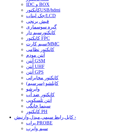
IDC و BOX
کانکتورUSB/hdmi
جک لبتاب/LCD
فیش برنجی
گیره سوسماری
کانکتورسیم دار
کانکتور FPC
سیم کارت/MMC
کانکتور نظامی
آنتن مودم
آنتن GSM
آنتن UHF
آنتن GPS
کانکتور مخابراتی
کابلشو (سرسیم)
وایرشو
کانکتور ضد آب
آنتن تلسکوپی
سینما خانگی
کانکتور PH
›
کابل,رابط سیمی,مبدل,وارنیش
پراب PROBE
سیم وایرپ