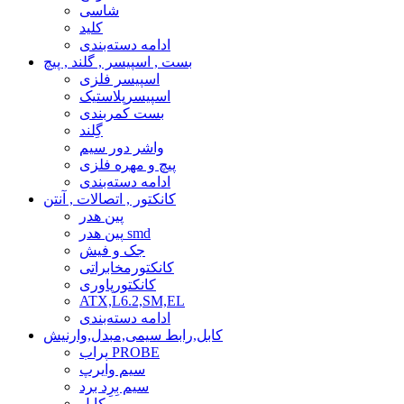
شاسی
کلید
ادامه دسته‌بندی
بست , اسپیسر , گلند , پیچ
اسپیسر فلزی
اسپیسرپلاستیک
بست کمربندی
گِلند
واشر دور سیم
پیچ و مهره فلزی
ادامه دسته‌بندی
کانکتور , اتصالات , آنتن
پین هدر
پین هدر smd
جک و فیش
کانکتورمخابراتی
کانکتورپاوری
ATX,L6.2,SM,EL
ادامه دسته‌بندی
کابل,رابط سیمی,مبدل,وارنیش
پراب PROBE
سیم وایرپ
سیم بِرِد برد
کابل