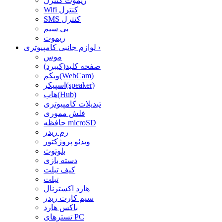
ریموت کنترل
Wifi کنترل
SMS کنترل
بی سیم
ریموت
›
لوازم جانبی کامپیوتری
موس
صفحه کلید(کیبرد)
وبکم(WebCam)
اسپیکر(speaker)
هاب(Hub)
تبدیلات کامپیوتری
فلش مموری
حافظه microSD
رم ریدر
ویدئو پروژکتور
بلوتوث
دسته بازی
کیف تبلت
تبلت
هارد اکسترنال
سیم کارت ریدر
باکس هارد
تسترهای PC