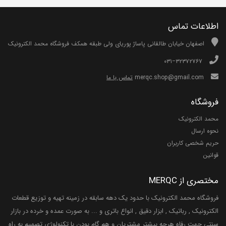
اطلاعات تماس
اصفهان خیابان طالقانی پاساژ پوریای ولی طبقه همکف فروشگاه محمد الکترونیک
۰۳۱−۳۲۳۷۲۷۶۷
merqc.shop@gmail.com
تماس با ما
فروشگاه
محمد الکترونیک
نحوه ارسال
حریم شخصی کاربران
قوانین
مختصری از MERQC
فروشگاه محمد الکترونیک با حدود یک دهه سابقه در زمینه تهیه و توزیع قطعات
الکترونیک , رباتیک , ابزار دقیق , انواع باتری و ... به صورت عمده و خرده در بازار
سنتی جهت رفاه هرچه بیشتر مشتریان و هم گام بودن با تکنولوژی تصمیم به راه