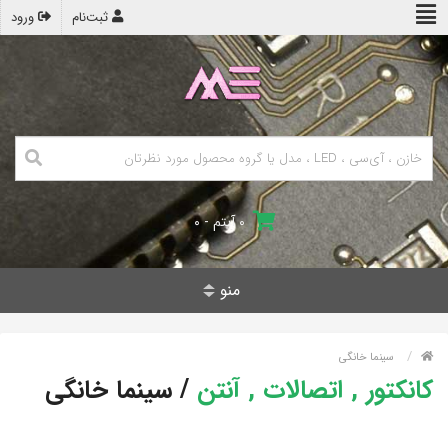
ثبت‌نام
ورود
۰ آیتم - ۰
منو
سینما خانگی
کانکتور , اتصالات , آنتن
/
سینما خانگی